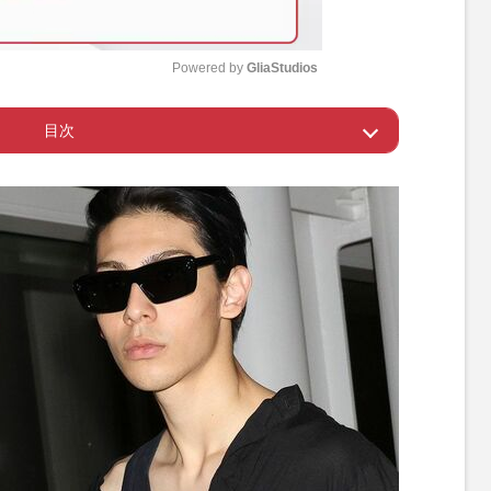
Powered by 
GliaStudios
目次
M
u
SOSだと思ってる》
t
e
要な人を守りたい