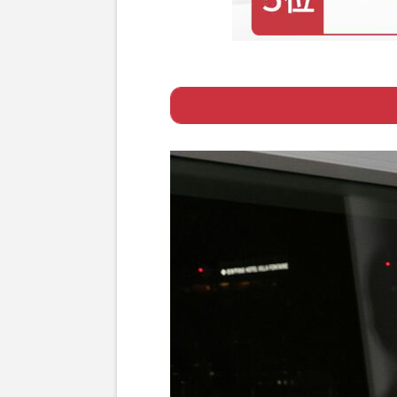
Page 1
ー 《私たちへの
Page 2
ー 心のケアが必