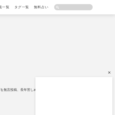
載一覧
タグ一覧
無料占い
×
報窓口”を無言投稿、長年苦しめられ続けたアンチの餌食