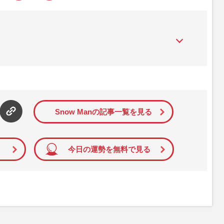
』は、2015年（平成27年）1月に開設された主婦と生活社が運
性PRIME』編集者が担当する連載陣の執筆記事を配信するほ
された記事から、インターネット利用者層にとって特に関心の
て配信しています！
Snow Manの記事一覧を見る
今日の運勢を無料で見る