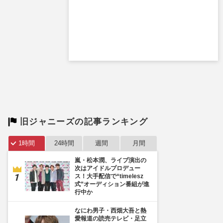
旧ジャニーズの記事ランキング
1時間
24時間
週間
月間
嵐・松本潤、ライブ演出の
次はアイドルプロデュー
ス！大手配信で“timelesz
式”オーディション番組が進
行中か
なにわ男子・西畑大吾と熱
愛報道の読売テレビ・足立