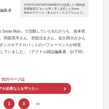
STARTO ENTERTAINMENTが設置した“権利侵
害通報窓口”をいち早く早く反応したSnow
編集者
Manのラウール（本人のインスタグラムより）
is Snow Man』で活動していた8人のうち、岩本照
、阿部亮平さん、宮舘涼太さん、佐久間大介さん
た。ダンスやアクロバットのパフォーマンスが得意
していました」（アイドル雑誌編集者、以下同）
次のページは
アが必要な人を守りたい
2
3