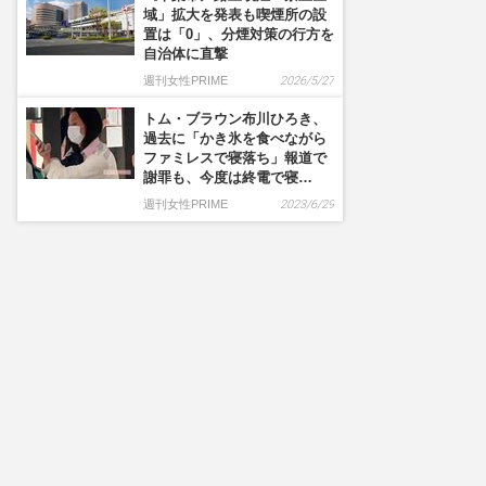
域」拡大を発表も喫煙所の設
置は「0」、分煙対策の行方を
自治体に直撃
週刊女性PRIME
2026/5/27
トム・ブラウン布川ひろき、
過去に「かき氷を食べながら
ファミレスで寝落ち」報道で
謝罪も、今度は終電で寝…
週刊女性PRIME
2023/6/29