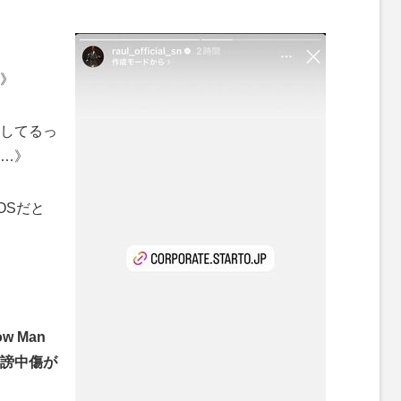
》
してるっ
…》
OSだと
 Man
誹謗中傷が