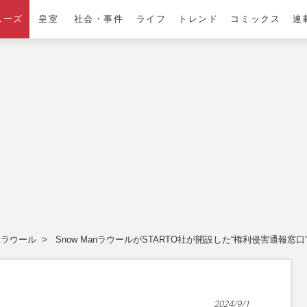
ニーズ
皇室
社会・事件
ライフ
トレンド
コミックス
連
ラウール
Snow ManラウールがSTARTO社が開設した“権利侵害通
2024/9/1