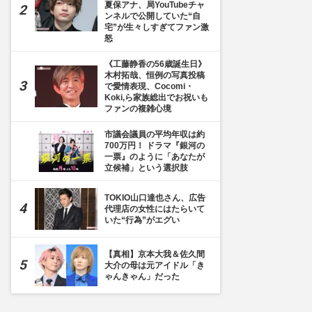
夏保アナ、局YouTubeチャ
ンネルで公開していた“自
宅”が生々しすぎてファン激
怒
《工藤静香の56歳誕生日》
木村拓哉、恒例の写真投稿
で愛情表現、Cocomi・
Koki,ら家族総出でお祝いも
ファンの複雑心境
市議会議員の平均年収は約
700万円！ ドラマ『銀河の
一票』のように「あなたが
立候補」という選択肢
TOKIO山口達也さん、広告
代理店の女性にはたらいて
いた“行為”がエグい
【真相】京本大我＆佐久間
大介の母は元アイドル「き
ゃんきゃん」だった