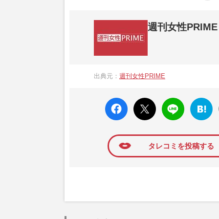
週刊女性PRIME
『週刊女性PRIME（シュージョプライム）
営する日本のニュースサイトです。『週刊女
出典元：
週刊女性PRIME
か、女性週刊誌『週刊女性』の誌面に掲載
高い題材の記事を、WEB向けにリライトし
faceboo
X ポス
LINE
はてな
k いい
ト
ブック
ね
マーク
に追加
タレコミを投稿する