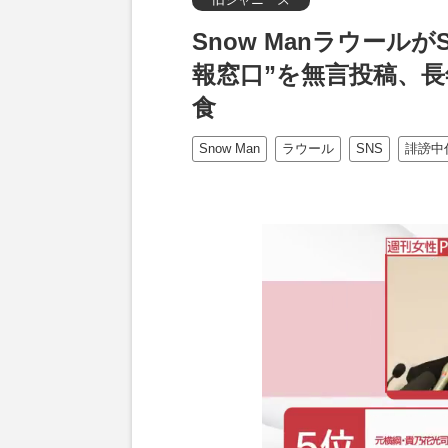
Snow Manラウール
報窓口”を無言投稿、
食
Snow Man
ラウール
SNS
誹謗中