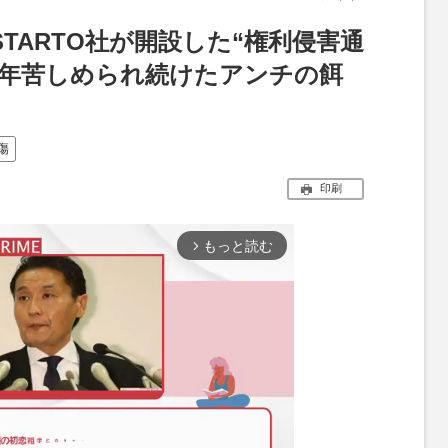
がSTARTO社が開設した“権利侵害通
長年苦しめられ続けたアンチの餌
傷
印刷
もっと読む
arrow_forward_ios