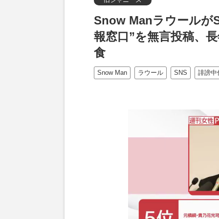
Snow Manラウール
報窓口”を無言投稿、
食
Snow Man
ラウール
SNS
誹謗中