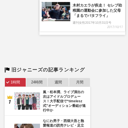
旧ジャニーズの記事ランキング
1時間
24時間
週間
月間
嵐・松本潤、ライブ演出の
次はアイドルプロデュー
ス！大手配信で“timelesz
式”オーディション番組が進
行中か
なにわ男子・西畑大吾と熱
愛報道の読売テレビ・足立