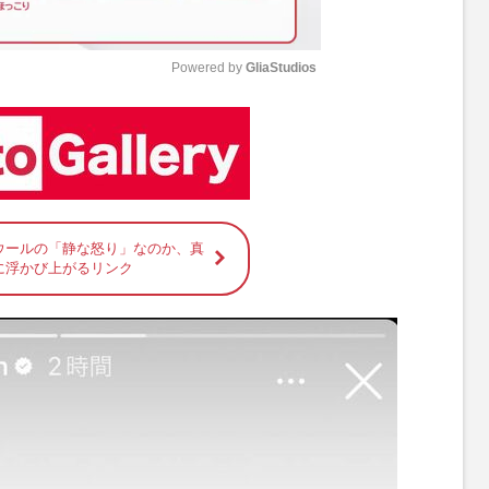
Powered by 
GliaStudios
M
u
t
e
ウールの「静な怒り」なのか、真
に浮かび上がるリンク