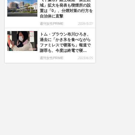
域」拡大を発表も喫煙所の設
置は「0」、分煙対策の行方を
自治体に直撃
週刊女性PRIME
2026/5/27
トム・ブラウン布川ひろき、
過去に「かき氷を食べながら
ファミレスで寝落ち」報道で
謝罪も、今度は終電で寝…
週刊女性PRIME
2023/6/29