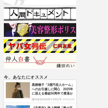
今、あなたにオススメ
黒柳徹子「2億円老人ホーム」
へのお引越しに関心 2025年
に迎える番組50周年で勇退か
週刊女性2024年7月9日号
2024/6/25
《千葉市》路上喫煙「禁止区