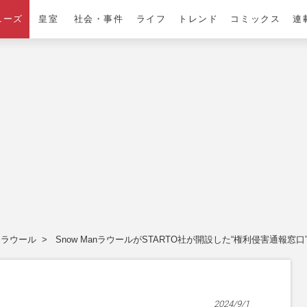
ニーズ
皇室
社会・事件
ライフ
トレンド
コミックス
連
ラウール
Snow ManラウールがSTARTO社が開設した“権利侵害通
2024/9/1