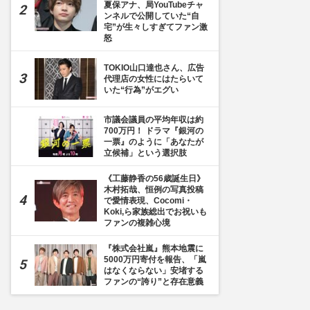
夏保アナ、局YouTubeチャ
ンネルで公開していた“自
宅”が生々しすぎてファン激
怒
TOKIO山口達也さん、広告
代理店の女性にはたらいて
いた“行為”がエグい
市議会議員の平均年収は約
700万円！ ドラマ『銀河の
一票』のように「あなたが
立候補」という選択肢
《工藤静香の56歳誕生日》
木村拓哉、恒例の写真投稿
で愛情表現、Cocomi・
Koki,ら家族総出でお祝いも
ファンの複雑心境
『株式会社嵐』熊本地震に
5000万円寄付を報告、「嵐
はなくならない」安堵する
ファンの“誇り”と存在意義