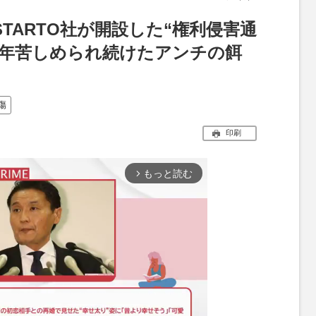
がSTARTO社が開設した“権利侵害通
長年苦しめられ続けたアンチの餌
傷
印刷
もっと読む
arrow_forward_ios