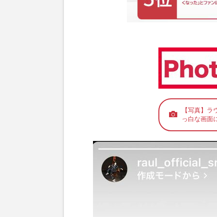
【写真】ラ
っ白な画面