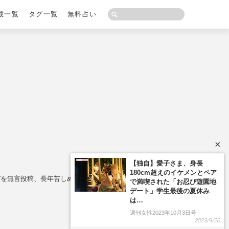
載一覧
タグ一覧
無料占い
×
報窓口”を無言投稿、長年苦しめられ続けたアンチの餌食