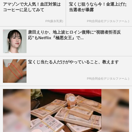
アマゾンで大人気！血圧対策は
宝くじ狙うなら今！金運上げた
コーヒーに足してみて
当選者が暴露
PR(森永乳業)
PR(合同会社デジタルファーム )
唐田えりか、地上波ヒロイン復帰に“視聴者拒否反
応”もNetflix『極悪女王』で...
宝くじ当たる人だけがやっていること、教えます
PR(合同会社デジタルファーム )