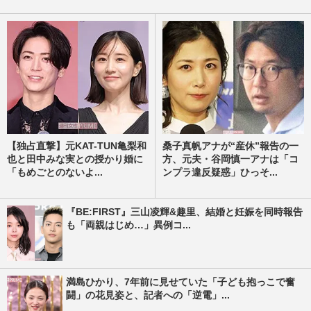
【独占直撃】元KAT-TUN亀梨和
桑子真帆アナが“産休”報告の一
也と田中みな実との授かり婚に
方、元夫・谷岡慎一アナは「コ
「もめごとのないよ...
ンプラ違反疑惑」ひっそ...
『BE:FIRST』三山凌輝&趣里、結婚と妊娠を同時報告
も「両親はじめ…」異例コ...
満島ひかり、7年前に見せていた「子ども抱っこで奮
闘」の花見姿と、記者への「逆電」...