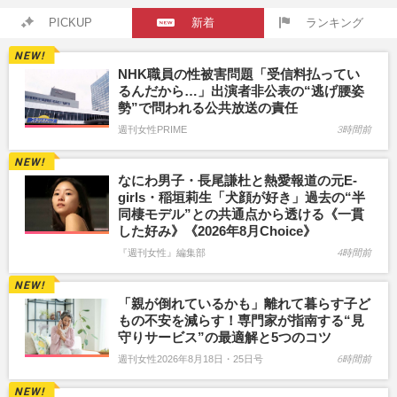
PICKUP
新着
ランキング
NHK職員の性被害問題「受信料払ってい
るんだから…」出演者非公表の“逃げ腰姿
勢”で問われる公共放送の責任
週刊女性PRIME
3時間前
なにわ男子・長尾謙杜と熱愛報道の元E-
girls・稲垣莉生「犬顔が好き」過去の“半
同棲モデル”との共通点から透ける《一貫
した好み》《2026年8月Choice》
『週刊女性』編集部
4時間前
「親が倒れているかも」離れて暮らす子ど
もの不安を減らす！専門家が指南する“見
守りサービス”の最適解と5つのコツ
週刊女性2026年8月18日・25日号
6時間前