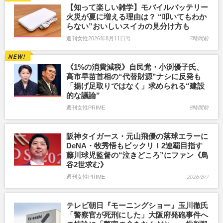
【知って楽しい雑学】モバイルバッテリー
火災が夏に増える理由は？ “叩いてもわか
らない”おいしいスイカの見分け方も
週刊女性2026年8月11日号
7時間前
《1%の消費減税》自民党・小渕優子氏、
高市早苗首相の“代替財源”ナシに反発も
「揚げ足取りではなく」求められる“建設
的な議論”
週刊女性PRIME
8時間前
阪神タイガース・元山飛優の落球エラーに
DeNA・牧秀悟もビックリ！2連覇目指す
藤川球児監督の“泣きどころ”にファン《鳥
谷2世求む》
週刊女性PRIME
2026/8/7
テレビ朝日『モーニングショー』玉川徹氏
「警察官が死刑にした」大阪府発砲事件へ