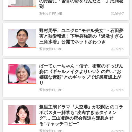
の持論に「警官の命をなんだと…」批判殺
到
週刊女性PRIME
2026/8/7
野村周平、ユニクロ“モデル美女”・石田夢
実と熱愛報道！下半身強調の「過激すぎる
三角水着」公開でネットざわつき
週刊女性PRIME
2026/8/6
ぱーてぃーちゃん・信子、衝撃のすっぴん
姿に《ギャルメイクよりいい》の声…“お
嬢様な素顔”とのギャップで好感度爆上が
り
週刊女性PRIME
2026/8/6
趣里主演ドラマ『大空港』が税関とのコラ
ボポスター解禁も“皮肉すぎるタイミン
グ”… 三山凌輝の密会報道を連想させ
る“キャッチコピー”
週刊女性PRIME
2026/8/6