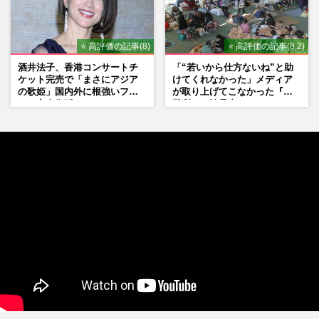
⭐ 高評価の記事(8)
⭐ 高評価の記事(8.2)
酒井法子、香港コンサートチ
「“若いから仕方ないね”と助
ケット完売で「まさにアジア
けてくれなかった」メディア
の歌姫」国内外に根強いファ
が取り上げてこなかった『避
ンで完全復活か
難所での性暴力』