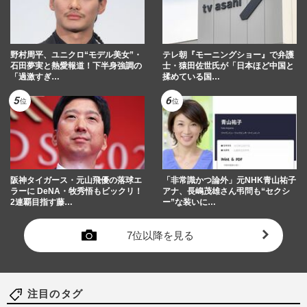
野村周平、ユニクロ“モデル美女”・
テレ朝『モーニングショー』で弁護
石田夢実と熱愛報道！下半身強調の
士・猿田佐世氏が「日本ほど中国と
「過激すぎ…
揉めている国…
阪神タイガース・元山飛優の落球エ
「非常識かつ論外」元NHK青山祐子
ラーに DeNA・牧秀悟もビックリ！
アナ、長嶋茂雄さん弔問も“セクシ
2連覇目指す藤…
ー”な装いに…
7位以降を見る
注目のタグ