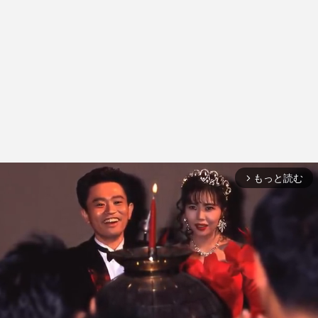
もっと読む
arrow_forward_ios