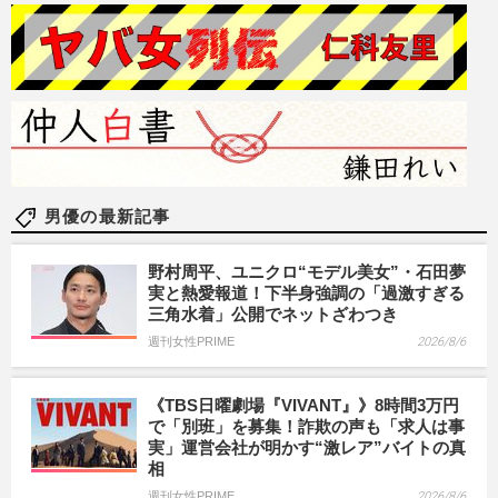
男優の最新記事
野村周平、ユニクロ“モデル美女”・石田夢
実と熱愛報道！下半身強調の「過激すぎる
三角水着」公開でネットざわつき
週刊女性PRIME
2026/8/6
《TBS日曜劇場『VIVANT』》8時間3万円
で「別班」を募集！詐欺の声も「求人は事
実」運営会社が明かす“激レア”バイトの真
相
週刊女性PRIME
2026/8/6