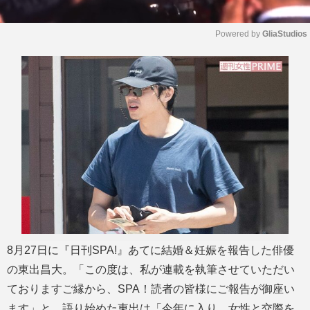
Powered by 
GliaStudios
M
u
t
e
8月27日に『日刊SPA!』あてに結婚＆妊娠を報告した俳優
の東出昌大。「この度は、私が連載を執筆させていただい
ておりますご縁から、SPA！読者の皆様にご報告が御座い
ます」と、語り始めた東出は「今年に入り、女性と交際を