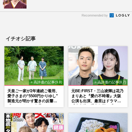
Recommended by
イチオシ記事
⭐ 高評価の記事(9.8)
⭐ 高評価の記事(8.7)
天皇ご一家が2年連続ご着用、
元BE:FIRST・三山凌輝は花乃
愛子さまの“5500円かりゆし”
まりあと『愛の不時着』大阪
製造元が明かす驚きの反響
公演も出演、趣里はドラマ
「まさかうちの商品とは…」
『大空港』番宣行脚に「メン
タル強すぎ」の実情