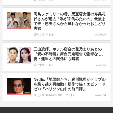
高島ファミリーの母、元宝塚女優の寿美花
代さんが逝去「私が面倒みたいの」最後ま
で夫・忠夫さんから離れなかったおしどり
夫婦
週刊女性PRIME
2026/8/6
三山凌輝、ホテル密会の花乃まりあとの
『愛の不時着』舞台完走報告で謝罪なし、
妻・趣里との関係にも暗雲
週刊女性PRIME
2026/8/5
Netflix『地面師たち』豊川悦司がトラブル
を乗り越え再始動！新作で描くエピソード
ゼロ『ハリソン山中の前日譚』
週刊女性2026年8月18日・25日号
2026/8/4