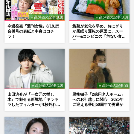
⭐ 高評価の記事(8.3)
⭐ 高評価の記事(8.8)
今週発売『週刊女性』8/18,25
惣菜が老化を早め、おにぎり
合併号の表紙と中身はコチ
が居眠り運転の原因に、スー
ラ！
パー&コンビニの「危ない食
品」
⭐ 高評価の記事(10)
⭐ 高評価の記事(8)
山田涼介が『一次元の挿し
黒柳徹子「2億円老人ホーム」
木』で魅せる新境地「キラキ
へのお引越しに関心 2025年
ラしたフィルターが1枚外れて
に迎える番組50周年で勇退か
くれたら」アイドル像を封印
した覚悟