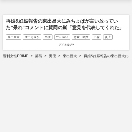
再婚&妊娠報告の東出昌大にみちょぱが言い放ってい
た“呆れ”コメントに賛同の嵐「意見を代表してくれた」
東出昌大
唐田えりか
男優
YouTube
恋愛・結婚
不倫
炎上
2024/8/29
週刊女性PRIME
芸能
男優
東出昌大
再婚&妊娠報告の東出昌大にみ