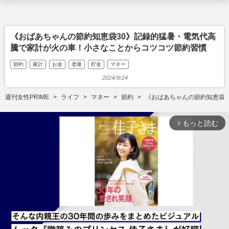
《おばあちゃんの節約知恵袋30》記録的猛暑・電気代高
騰で家計が火の車！小さなことからコツコツ節約習慣
節約
家計
お金
老後
貯金
マネー
2024/9/24
週刊女性PRIME
ライフ
マネー
節約
《おばあちゃんの節約知恵袋
もっと読む
arrow_forward_ios