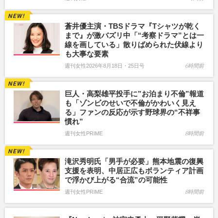
蒼井優主演・TBSドラマ『Tシャツが乾く
まで』が激バズリ中「“考察ドラマ”とは一
線を画している」散りばめられた伏線より
も大事な要素
週刊女性2026年8月18日・25日号
6時間前
巨人・高梨雄平投手に”お泊まり不倫”報道
も「ゾンビのせいで不倫がかわいく見え
る」ファンの反応が示す野球界の“不祥事
慣れ”
週刊女性PRIME
8時間前
滝沢秀明氏「男手が必要」熊本地震の復興
支援を表明、中居正広もボランティア計画
で浮かび上がる“合流”の可能性
週刊女性PRIME
8時間前