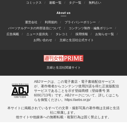
コミックス
連載一覧
タグ一覧
無料占い
About us
運営会社
利用規約
プライバシーポリシー
パーソナルデータの外部送信について
コンテンツ制作・編集ポリシー
広告掲載
ニュース提供先
タレコミ
採用情報
お知らせ一覧
お問い合わせ
主婦と生活社公式サイト
主婦と生活社関連サイト
ABJマークは、この電子書店・電子書籍配信サービス
が、著作権者からコンテンツ使用許諾を得た正規版配信
サービスであることを示す登録商標（登録番号 第
6091713号）です。ABJマークについて、詳しくはこち
らを御覧ください。
https://aebs.or.jp/
本サイトに掲載されているすべての⽂章・撮影写真の著作権は主婦と⽣活
社に帰属します。
他サイトや他媒体への無断転載・複製⾏為は固く禁⽌します。