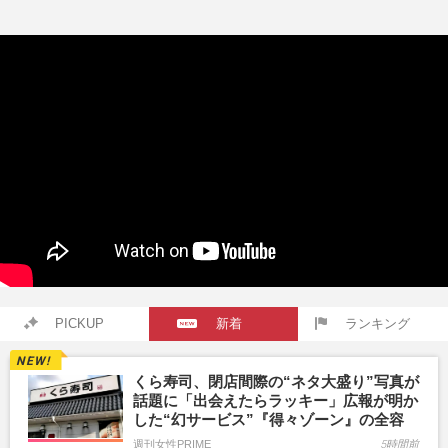
PICKUP
新着
ランキング
くら寿司、閉店間際の“ネタ大盛り”写真が
話題に「出会えたらラッキー」広報が明か
した“幻サービス”『得々ゾーン』の全容
週刊女性PRIME
5時間前