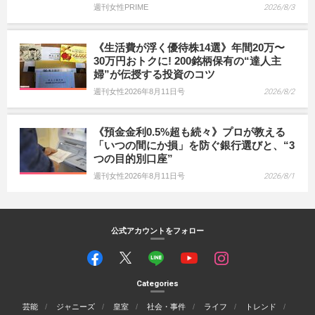
週刊女性PRIME
2026/8/3
《生活費が浮く優待株14選》年間20万〜
30万円おトクに! 200銘柄保有の“達人主
婦”が伝授する投資のコツ
週刊女性2026年8月11日号
2026/8/2
《預金金利0.5%超も続々》プロが教える
「いつの間にか損」を防ぐ銀行選びと、“3
つの目的別口座”
週刊女性2026年8月11日号
2026/8/1
公式アカウントをフォロー
Categories
芸能
ジャニーズ
皇室
社会・事件
ライフ
トレンド