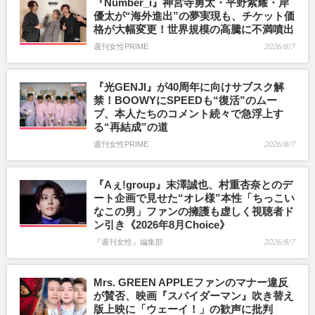
『Number_i』神宮寺勇太・平野紫耀・岸
優太が“海外進出”の夢実現も、チケット価
格が大幅変更！世界規模の高騰に不満噴出
週刊女性PRIME
2026/8/7
『光GENJI』が40周年に向けサブスク解
禁！BOOWYにSPEEDも“復活”のムー
ブ、本人たちのコメント続々で急浮上す
る“再結成”の道
週刊女性PRIME
2026/8/7
『Aぇ!group』末澤誠也、村重杏奈とのデ
ート企画で見せた“オレ様”本性「ちっこい
なこの男」ファンの擁護も虚しく視聴者ド
ン引き《2026年8月Choice》
『週刊女性』編集部
2026/8/7
Mrs. GREEN APPLEファンのマナー違反
が賛否、映画『スパイダーマン』吹き替え
版上映に「ウェーイ！」の歓声に批判