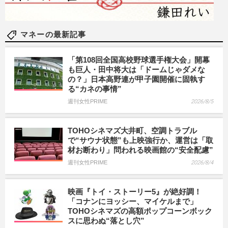
マネーの最新記事
「第108回全国高校野球選手権大会」開幕
も巨人・田中将大は「ドームじゃダメな
の？」日本高野連が甲子園開催に固執す
る“カネの事情”
週刊女性PRIME
2026/8/5
TOHOシネマズ大井町、空調トラブル
で“サウナ状態”も上映強行か、運営は「取
材お断わり」問われる映画館の“安全配慮”
週刊女性PRIME
2026/8/4
映画『トイ・ストーリー5』が絶好調！
「コナンにヨッシー、マイケルまで」
TOHOシネマズの高額ポップコーンボック
スに思わぬ“落とし穴”