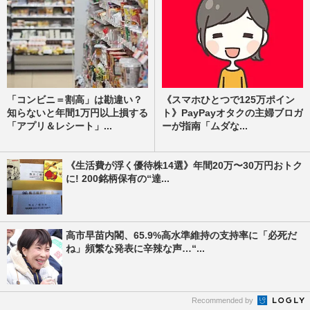
「コンビニ＝割高」は勘違い？
《スマホひとつで125万ポイン
知らないと年間1万円以上損する
ト》PayPayオタクの主婦ブロガ
「アプリ＆レシート」...
ーが指南「ムダな...
《生活費が浮く優待株14選》年間20万〜30万円おトク
に! 200銘柄保有の“達...
高市早苗内閣、65.9%高水準維持の支持率に「必死だ
ね」頻繁な発表に辛辣な声…“...
Recommended by