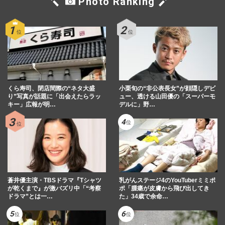
Photo Ranking
くら寿司、閉店間際の“ネタ大盛
小栗旬の“非公表長女”が顔隠しデビ
り”写真が話題に「出会えたらラッ
ュー、透ける山田優の「スーパーモ
キー」広報が明…
デルに」野…
蒼井優主演・TBSドラマ『Tシャツ
乳がんステージ4のYouTuberミミポ
が乾くまで』が激バズリ中「“考察
ポ「腫瘍が皮膚から飛び出してき
ドラマ”とは一…
た」34歳で余命…