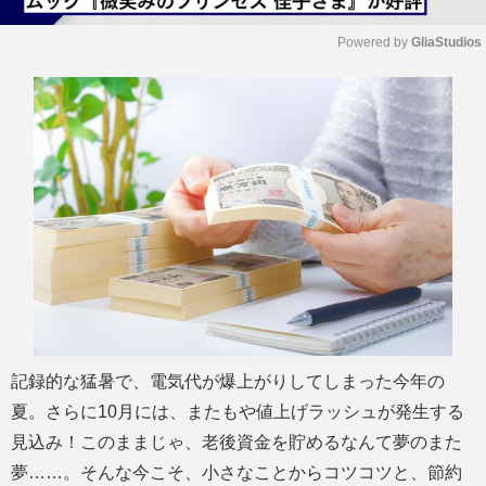
Powered by 
GliaStudios
M
u
t
e
記録的な猛暑で、電気代が爆上がりしてしまった今年の
夏。さらに10月には、またもや値上げラッシュが発生する
見込み！このままじゃ、老後資金を貯めるなんて夢のまた
夢……。そんな今こそ、小さなことからコツコツと、節約