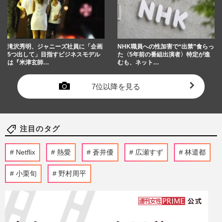
滝沢秀明、ジャニーズ社員に「企画
NHK職員への性加害で“出禁”食らっ
5つ出して」目指すビジネスモデル
た〈5年前の番組出演者〉特定が進
は『米津玄師…
むも、ネット…
7位以降を見る
注目のタグ
Netflix
熱愛
蒼井優
広瀬すず
林遣都
小栗旬
野村周平