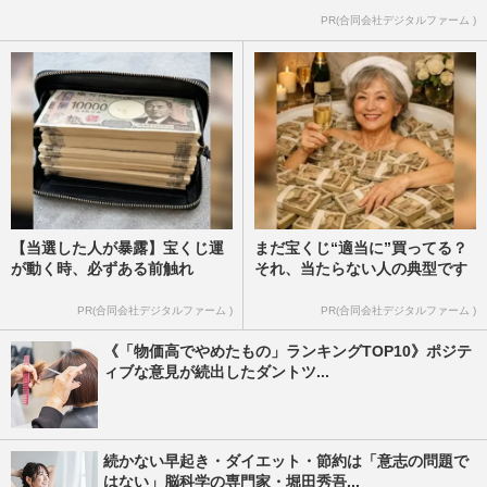
PR(合同会社デジタルファーム )
【当選した人が暴露】宝くじ運
まだ宝くじ“適当に”買ってる？
が動く時、必ずある前触れ
それ、当たらない人の典型です
PR(合同会社デジタルファーム )
PR(合同会社デジタルファーム )
《「物価高でやめたもの」ランキングTOP10》ポジテ
ィブな意見が続出したダントツ...
続かない早起き・ダイエット・節約は「意志の問題で
はない」脳科学の専門家・堀田秀吾...