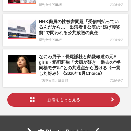
週刊女性PRIME
2026/8/7
NHK職員の性被害問題「受信料払ってい
るんだから…」出演者非公表の“逃げ腰姿
勢”で問われる公共放送の責任
週刊女性PRIME
2026/8/7
なにわ男子・長尾謙杜と熱愛報道の元E-
girls・稲垣莉生「犬顔が好き」過去の“半
同棲モデル”との共通点から透ける《一貫
した好み》《2026年8月Choice》
『週刊女性』編集部
2026/8/7
新着をもっと見る