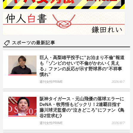
スポーツの最新記事
巨人・高梨雄平投手に”お泊まり不倫”報道
も「ゾンビのせいで不倫がかわいく見え
る」ファンの反応が示す野球界の“不祥事
慣れ”
週刊女性PRIME
2026/8/7
阪神タイガース・元山飛優の落球エラーに
DeNA・牧秀悟もビックリ！2連覇目指す
藤川球児監督の“泣きどころ”にファン《鳥
谷2世求む》
週刊女性PRIME
2026/8/7