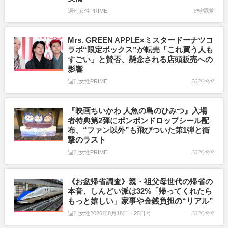
週刊女性PRIME
8時間前
Mrs. GREEN APPLE×ミスタードーナツコ
ラボ“限定ボックス”が転売「これ買う人も
すごい」と賛否、懸念される店頭販売への
影響
週刊女性PRIME
2026/8/8
『映画ちいかわ 人魚の島のひみつ』入場
者特典第2弾にボンボンドロップシール配
布、“ファン以外”も飛びついた第1弾と衝
撃のラスト
週刊女性PRIME
2026/8/8
《お盆帰省調査》親・祖父母世代の帰省の
本音、しんどい派は32%「帰ってくれたら
もっと嬉しい」家事や金銭負担の“リアル”
週刊女性2026年8月18日・25日号
2026/8/8