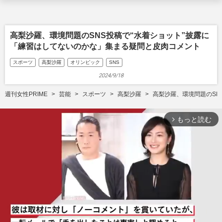
高梨沙羅、環境問題のSNS投稿で“水着ショット”披露に
「練習はしてないのかな」集まる疑問と皮肉コメント
スポーツ
高梨沙羅
オリンピック
SNS
2024/9/18
週刊女性PRIME
芸能
スポーツ
高梨沙羅
高梨沙羅、環境問題のSN
もっと読む
arrow_forward_ios