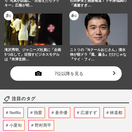
り”写真が話題に「出会えたらラッ
石田夢実と熱愛報道！下半身強調の
キー」広報が明…
「過激すぎ…
滝沢秀明、ジャニーズ社員に「企画
ニトリの「Nクールおじさん」清水
5つ出して」目指すビジネスモデル
伸が朝ドラ『風、薫る』だけじゃな
は『米津玄師…
『マイ・フィ…
7位以降を見る
注目のタグ
Netflix
熱愛
蒼井優
広瀬すず
林遣都
小栗旬
野村周平