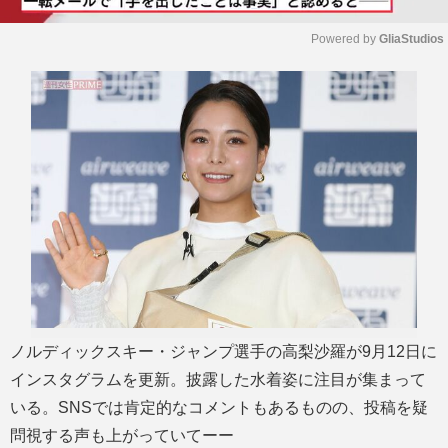
Powered by 
GliaStudios
M
u
t
e
ノルディックスキー・ジャンプ選手の高梨沙羅が9月12日に
インスタグラムを更新。披露した水着姿に注目が集まって
いる。SNSでは肯定的なコメントもあるものの、投稿を疑
問視する声も上がっていてーー