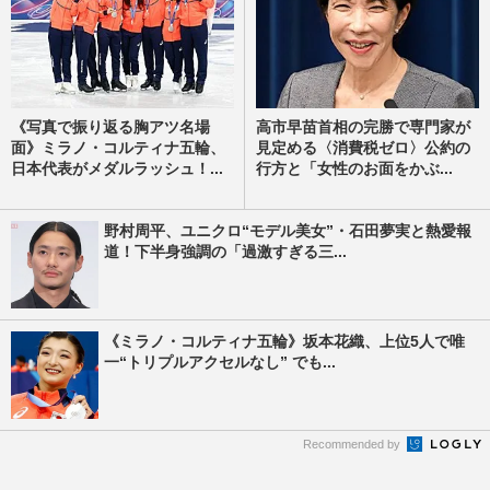
《写真で振り返る胸アツ名場
高市早苗首相の完勝で専門家が
面》ミラノ・コルティナ五輪、
見定める〈消費税ゼロ〉公約の
日本代表がメダルラッシュ！...
行方と「女性のお面をかぶ...
野村周平、ユニクロ“モデル美女”・石田夢実と熱愛報
道！下半身強調の「過激すぎる三...
《ミラノ・コルティナ五輪》坂本花織、上位5人で唯
一“トリプルアクセルなし” でも...
Recommended by