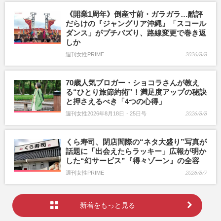
《開業1周年》倒産寸前・ガラガラ…酷評
だらけの『ジャングリア沖縄』「スコール
ダンス」がプチバズり、路線変更で巻き返
しか
週刊女性PRIME
2026/8/8
70歳人気ブロガー・ショコラさんが教え
る“ひとり旅節約術”！満足度アップの秘訣
と押さえるべき「4つの心得」
週刊女性2026年8月18日・25日号
2026/8/8
くら寿司、閉店間際の“ネタ大盛り”写真が
話題に「出会えたらラッキー」広報が明か
した“幻サービス”『得々ゾーン』の全容
週刊女性PRIME
2026/8/7
新着をもっと見る