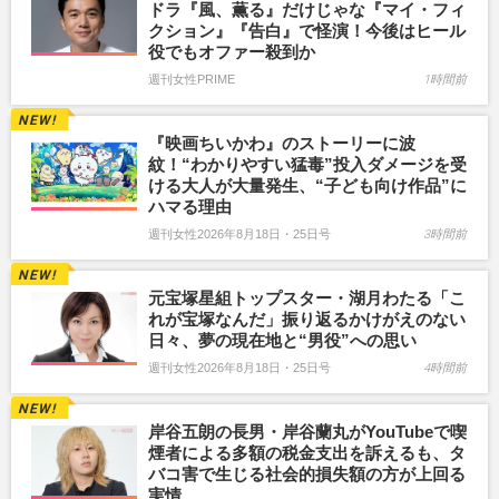
ドラ『風、薫る』だけじゃな『マイ・フィ
クション』『告白』で怪演！今後はヒール
役でもオファー殺到か
週刊女性PRIME
1時間前
『映画ちいかわ』のストーリーに波
紋！“わかりやすい猛毒”投入ダメージを受
ける大人が大量発生、“子ども向け作品”に
ハマる理由
週刊女性2026年8月18日・25日号
3時間前
元宝塚星組トップスター・湖月わたる「こ
れが宝塚なんだ」振り返るかけがえのない
日々、夢の現在地と“男役”への思い
週刊女性2026年8月18日・25日号
4時間前
岸谷五朗の長男・岸谷蘭丸がYouTubeで喫
煙者による多額の税金支出を訴えるも、タ
バコ害で生じる社会的損失額の方が上回る
実情