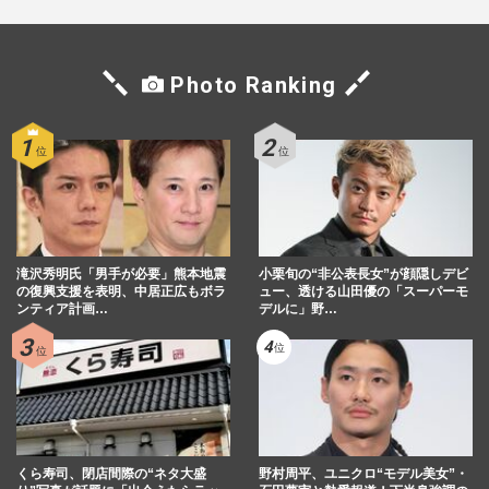
Photo Ranking
滝沢秀明氏「男手が必要」熊本地震
小栗旬の“非公表長女”が顔隠しデビ
の復興支援を表明、中居正広もボラ
ュー、透ける山田優の「スーパーモ
ンティア計画…
デルに」野…
くら寿司、閉店間際の“ネタ大盛
野村周平、ユニクロ“モデル美女”・