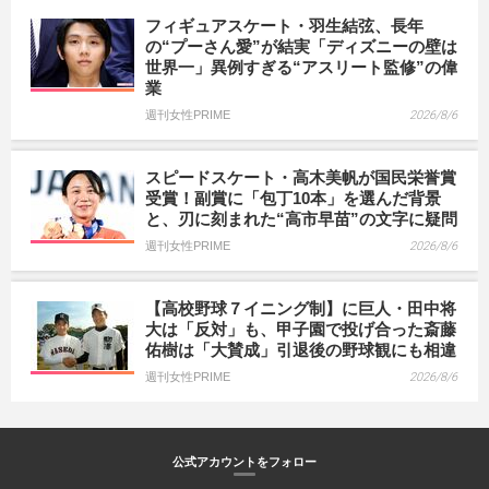
フィギュアスケート・羽生結弦、長年
の“プーさん愛”が結実「ディズニーの壁は
世界一」異例すぎる“アスリート監修”の偉
業
週刊女性PRIME
2026/8/6
スピードスケート・高木美帆が国民栄誉賞
受賞！副賞に「包丁10本」を選んだ背景
と、刃に刻まれた“高市早苗”の文字に疑問
週刊女性PRIME
2026/8/6
【高校野球７イニング制】に巨人・田中将
大は「反対」も、甲子園で投げ合った斎藤
佑樹は「大賛成」引退後の野球観にも相違
週刊女性PRIME
2026/8/6
公式アカウントをフォロー