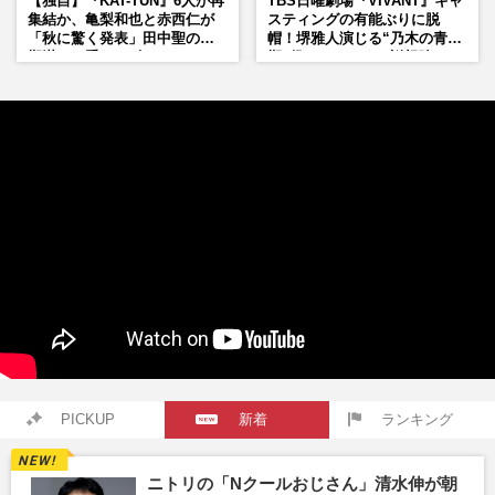
【独自】『KAT-TUN』6人が再
TBS日曜劇場『VIVANT』キャ
集結か、亀梨和也と赤西仁が
スティングの有能ぶりに脱
「秋に驚く発表」田中聖の刑
帽！堺雅人演じる“乃木の青年
期満了と重なる“匂わせ”では
期”役は、そっくり説根強い
ない理由
Mr.Children桜井和寿のバンド
マン長男・櫻井海音だった
PICKUP
新着
ランキング
ニトリの「Nクールおじさん」清水伸が朝