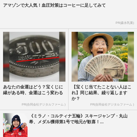
アマゾンで大人気！血圧対策はコーヒーに足してみて
PR(森永乳業)
あなたの金運はどう？宝くじに
【宝くじ当てたことない人はこ
縁がある時、金運はこう変わる
れ】同じ結果、繰り返します
か？
PR(合同会社デジタルファーム )
PR(合同会社デジタルファーム )
《ミラノ・コルティナ五輪》スキージャンプ・丸山
希、メダル獲得第1号で地元が歓喜！...