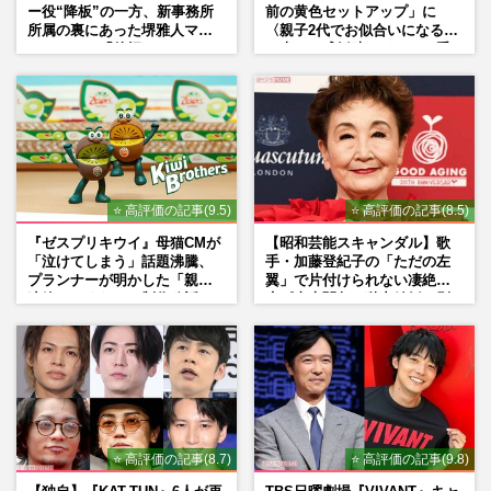
ー役“降板”の一方、新事務所
前の黄色セットアップ」に
所属の裏にあった堺雅人マネ
〈親子2代でお似合いになる〉
ージャーの「後押し」
の声、ご成婚時のドレスも手
がけた森英恵さんとの絆
⭐ 高評価の記事(9.5)
⭐ 高評価の記事(8.5)
『ゼスプリキウイ』母猫CMが
【昭和芸能スキャンダル】歌
「泣けてしまう」話題沸騰、
手・加藤登紀子の「ただの左
プランナーが明かした「親に
翼」で片付けられない凄絶半
連絡したくなる」制作秘話
生《東大闘争、獄中結婚、別
荘で内ゲバ事件》
⭐ 高評価の記事(8.7)
⭐ 高評価の記事(9.8)