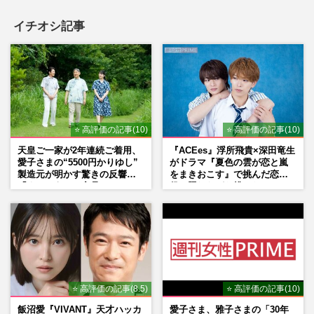
イチオシ記事
⭐ 高評価の記事(10)
⭐ 高評価の記事(10)
天皇ご一家が2年連続ご着用、
『ACEes』浮所飛貴×深田竜生
愛子さまの“5500円かりゆし”
がドラマ『夏色の雲が恋と嵐
製造元が明かす驚きの反響
をまきおこす』で挑んだ恋人
「まさかうちの商品とは…」
役、照れながら挑んだキュン
シーン秘話
⭐ 高評価の記事(8.5)
⭐ 高評価の記事(10)
飯沼愛『VIVANT』天才ハッカ
愛子さま、雅子さまの「30年