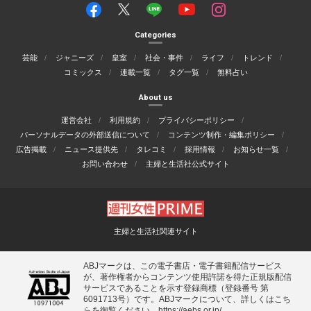
Categories
芸能
ジャニーズ
皇室
社会・事件
ライフ
トレンド
コミックス
連載一覧
タグ一覧
無料占い
About us
運営会社
利用規約
プライバシーポリシー
パーソナルデータの外部送信について
コンテンツ制作・編集ポリシー
広告掲載
ニュース提供先
タレコミ
採用情報
お知らせ一覧
お問い合わせ
主婦と生活社公式サイト
主婦と生活社関連サイト
ABJマークは、この電子書店・電子書籍配信サービス
が、著作権者からコンテンツ使用許諾を得た正規版配信
サービスであることを示す登録商標（登録番号 第
6091713号）です。ABJマークについて、詳しくはこち
らを御覧ください。
https://aebs.or.jp/