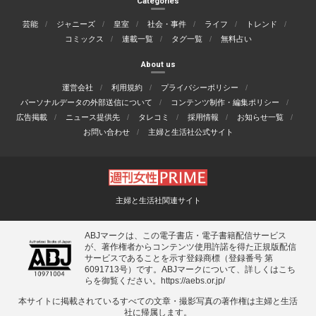
Categories
芸能
ジャニーズ
皇室
社会・事件
ライフ
トレンド
コミックス
連載一覧
タグ一覧
無料占い
About us
運営会社
利用規約
プライバシーポリシー
パーソナルデータの外部送信について
コンテンツ制作・編集ポリシー
広告掲載
ニュース提供先
タレコミ
採用情報
お知らせ一覧
お問い合わせ
主婦と生活社公式サイト
主婦と生活社関連サイト
ABJマークは、この電子書店・電子書籍配信サービス
が、著作権者からコンテンツ使用許諾を得た正規版配信
サービスであることを示す登録商標（登録番号 第
6091713号）です。ABJマークについて、詳しくはこち
らを御覧ください。
https://aebs.or.jp/
本サイトに掲載されているすべての⽂章・撮影写真の著作権は主婦と⽣活
社に帰属します。