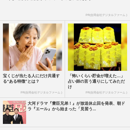
【獣医師解説】愛犬・愛猫の“終生飼育”を
全うする「ペット後見」の準備、飼育費用
の残し方から見守り体制…
PR(合同会社デジタルファーム )
週刊女性2025年12月30日号
2026/1/4
宝くじが当たる人にだけ共通す
「怖いくらい貯金が増えた…」
る“ある特徴”とは？
占い師の言う通りにしてみただ
け
PR(合同会社デジタルファーム )
PR(合同会社デジタルファーム )
大河ドラマ『豊臣兄弟！』が放送休止回を発表、朝ド
ラ『エール』から始まった「見習う...