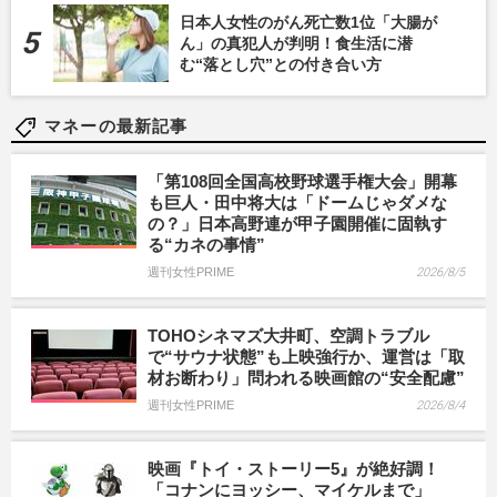
日本人女性のがん死亡数1位「大腸が
ん」の真犯人が判明！食生活に潜
む“落とし穴”との付き合い方
マネーの最新記事
「第108回全国高校野球選手権大会」開幕
も巨人・田中将大は「ドームじゃダメな
の？」日本高野連が甲子園開催に固執す
る“カネの事情”
週刊女性PRIME
2026/8/5
TOHOシネマズ大井町、空調トラブル
で“サウナ状態”も上映強行か、運営は「取
材お断わり」問われる映画館の“安全配慮”
週刊女性PRIME
2026/8/4
映画『トイ・ストーリー5』が絶好調！
「コナンにヨッシー、マイケルまで」