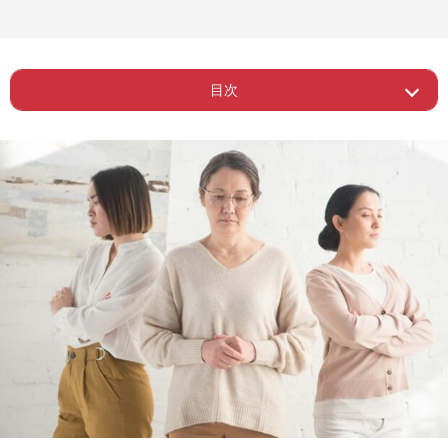
目次
Page 1
ー 少子高齢化で増える遺贈寄付
Page 2
ー “予備的遺言”
Page 3
ー 若い人も考えるように
Page 4
ー 遺贈寄付で始まる新たな人生