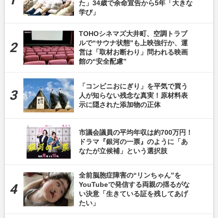
た」34歳で余命宣告から5年「大きな
学び」
TOHOシネマズ大井町、空調トラブ
ルで“サウナ状態”も上映強行か、運
営は「取材お断わり」問われる映画
館の“安全配慮”
「コンビニおにぎり」を平気で買う
人が知らない残念な真実！原材料表
示に隠された添加物の正体
市議会議員の平均年収は約700万円！
ドラマ『銀河の一票』のように「あ
なたが立候補」という選択肢
全前脳胞症障害の“リンちゃん”を
YouTubeで発信する両親の揺るがな
い決意「生きている証を残してあげ
たい」