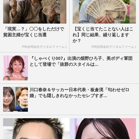
「現実…？」〇〇をしただけで
【宝くじ当てたことない人はこ
貧困主婦が宝くじ当選
れ】同じ結果、繰り返します
か？
PR(合同会社デジタルファーム )
PR(合同会社デジタルファーム )
『しゃべくり007』出演の畑野ひろ子、美ボディ軍団
として登場で「抜群のスタイルは...
川口春奈＆サッカー日本代表・板倉滉「匂わせゼロ
婚」でも隠しきれなかったセレブすぎ...