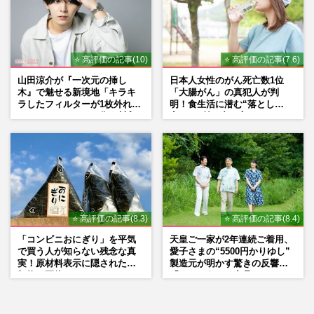
⭐ 高評価の記事(10)
⭐ 高評価の記事(7.6)
山田涼介が『一次元の挿し
日本人女性のがん死亡数1位
木』で魅せる新境地「キラキ
「大腸がん」の真犯人が判
ラしたフィルターが1枚外れて
明！食生活に潜む“落とし
くれたら」アイドル像を封印
穴”との付き合い方
した覚悟
⭐ 高評価の記事(8.3)
⭐ 高評価の記事(8.4)
「コンビニおにぎり」を平気
天皇ご一家が2年連続ご着用、
で買う人が知らない残念な真
愛子さまの“5500円かりゆし”
実！原材料表示に隠された添
製造元が明かす驚きの反響
加物の正体
「まさかうちの商品とは…」