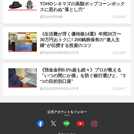
TOHOシネマズの高額ポップコーンボック
スに思わぬ“落とし穴”
週刊女性PRIME
2026/8/3
《生活費が浮く優待株14選》年間20万〜
30万円おトクに! 200銘柄保有の“達人主
婦”が伝授する投資のコツ
週刊女性2026年8月11日号
2026/8/2
《預金金利0.5%超も続々》プロが教える
「いつの間にか損」を防ぐ銀行選びと、“3
つの目的別口座”
週刊女性2026年8月11日号
2026/8/1
公式アカウントをフォロー