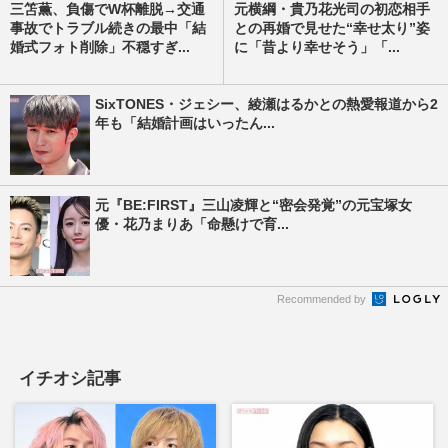
三笘薫、負傷でW杯離脱→交通
元横綱・貴乃花光司の初恋相手
事故でトラブル続きの最中「結
との再婚で見せた“幸せ太り”姿
婚式フォト削除」不穏すぎ...
に「昔より幸せそう」「...
SixTONES・ジェシー、綾瀬はるかとの熱愛報道から2
年も「結婚計画はいったん...
元『BE:FIRST』三山凌輝と“密会発覚”の元宝塚女
優・花乃まりあ「命懸けで育...
Recommended by
イチオシ記事