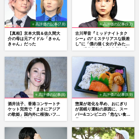
⭐ 高評価の記事(7.8)
⭐ 高評価の記事(9.2)
【真相】京本大我＆佐久間大
古川琴音『ミッドナイトタク
介の母は元アイドル「きゃん
シー』の“ミステリアスな眼差
きゃん」だった
し”に「僕の描く女の子みた
い」現代美術家・奈良美智氏
もSNSで“公認”
⭐ 高評価の記事(8)
⭐ 高評価の記事(8.9)
酒井法子、香港コンサートチ
惣菜が老化を早め、おにぎり
ケット完売で「まさにアジア
が居眠り運転の原因に、スー
の歌姫」国内外に根強いファ
パー&コンビニの「危ない食
ンで完全復活か
品」