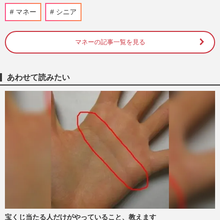
に「昔の歌は聴かない」
マネー
シニア
週刊女性2026年6月9日・16日号
2026/6/7
マネーの記事一覧を見る
【50代の喪失感との向き合い方】大切な人
との別れ・悲しみ、猫沢エミと編集者・小
林孝延が“往復書簡”で綴…
週刊女性2026年3月17日号
2026/3/15
あわせて読みたい
【FP監修】病気でお金が心配な人必見！
高額療養費・傷病手当金・高額介護サービ
ス費…知らないと損する公的…
週刊女性2026年3月3日・10日号
2026/2/25
《おひとりさまの安心心得》困る前に知る
べき6つのポイント「お金・入院・認知
症」の不安にも早期の準備を
週刊女性2026年1月20日・27日号
2026/1/11
宝くじ当たる人だけがやっていること、教えます