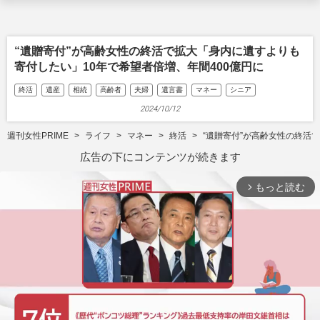
“遺贈寄付”が高齢女性の終活で拡大「身内に遺すよりも
寄付したい」10年で希望者倍増、年間400億円に
終活
遺産
相続
高齢者
夫婦
遺言書
マネー
シニア
2024/10/12
週刊女性PRIME
ライフ
マネー
終活
“遺贈寄付”が高齢女性の終活
広告の下にコンテンツが続きます
もっと読む
arrow_forward_ios