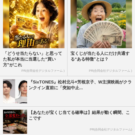
「どうせ当たらない」と思って
宝くじが当たる人にだけ共通す
た私が本当に当選した“買い
る“ある特徴”とは？
方”がこれ
PR(合同会社デジタルファーム )
PR(合同会社デジタルファーム )
『SixTONES』松村北斗×芳根京子、W主演映画がクラ
ンクイン直前に「突如中止...
【あなたが宝くじ当てる確率は】結果が動く瞬間、こ
こです
PR(合同会社デジタルファーム)