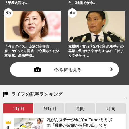
「業務内容は…
た」34歳で余命…
『有吉クイズ』出演の高橋真
元横綱・貴乃花光司の初恋相手との
麻、“げっそり両腕”で心配された体
再婚で見せた“幸せ太り”姿に「昔よ
重増減、高橋秀樹…
り幸せそう…
7位以降を見る
ライフの記事ランキング
1時間
24時間
週間
月間
乳がんステージ4のYouTuberミミポ
ポ「腫瘍が皮膚から飛び出してき