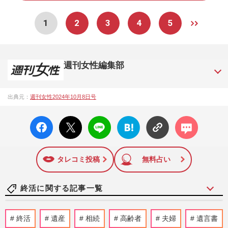
1
2
3
4
5
週刊女性編集部
1957年3月6日に日本で最初に創刊された女性週刊誌。芸能ゴ
出典元：
週刊女性2024年10月8日号
シップや事件、皇室の話題、感動ドキュメント、美容・健
康・グルメ・占いに関する情報を発信している。2017年12月
facebo
X ポス
LINE
はてな
コメン
12日号で「眞子さま嫁ぎ先の“義母”が抱える400万円超の“借金
ok い
ト
ブック
ト
トラブル”」報道をスクープ。この一報から約2か月後、宮内庁
いね
マーク
は結婚延期を発表。同記事は2018年の「編集者が選ぶ雑誌ジ
に追加
ャーナリズム賞」大賞を受賞した。毎週火曜日発売。
タレコミ投稿
無料占い
終活に関する記事一覧
さだまさし、74歳になるも「終活はしませ
終活
遺産
相続
高齢者
夫婦
遺言書
ん」…現役アーティストであり続けるため