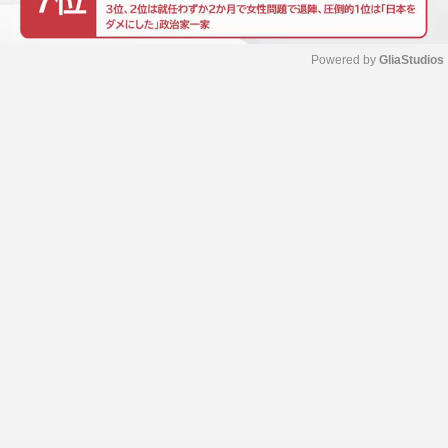
Powered by 
GliaStudios
M
u
t
e