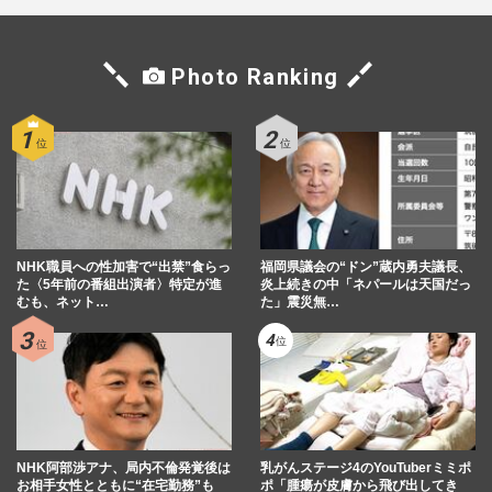
Photo Ranking
NHK職員への性加害で“出禁”食らっ
福岡県議会の“ドン”蔵内勇夫議長、
た〈5年前の番組出演者〉特定が進
炎上続きの中「ネパールは天国だっ
むも、ネット…
た」震災無…
NHK阿部渉アナ、局内不倫発覚後は
乳がんステージ4のYouTuberミミポ
お相手女性とともに“在宅勤務”も
ポ「腫瘍が皮膚から飛び出してき