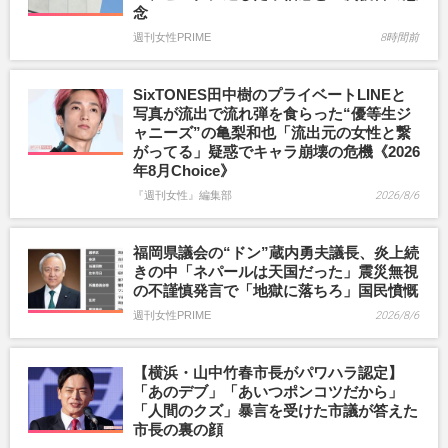
念
週刊女性PRIME
8時間前
SixTONES田中樹のプライベートLINEと
写真が流出で流れ弾を食らった“優等生ジ
ャニーズ”の亀梨和也「流出元の女性と繋
がってる」疑惑でキャラ崩壊の危機《2026
年8月Choice》
『週刊女性』編集部
2026/8/6
福岡県議会の“ドン”蔵内勇夫議長、炎上続
きの中「ネパールは天国だった」震災無視
の不謹慎発言で「地獄に落ちろ」国民憤慨
週刊女性PRIME
2026/8/6
【横浜・山中竹春市長がパワハラ認定】
「あのデブ」「あいつポンコツだから」
「人間のクズ」暴言を受けた市議が答えた
市長の裏の顔