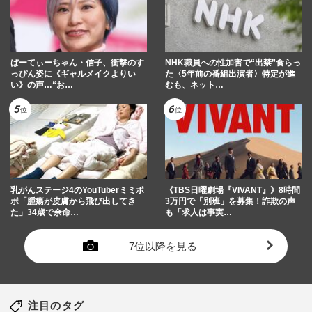
ぱーてぃーちゃん・信子、衝撃のす
NHK職員への性加害で“出禁”食らっ
っぴん姿に《ギャルメイクよりい
た〈5年前の番組出演者〉特定が進
い》の声…“お…
むも、ネット…
乳がんステージ4のYouTuberミミポ
《TBS日曜劇場『VIVANT』》8時間
ポ「腫瘍が皮膚から飛び出してき
3万円で「別班」を募集！詐欺の声
た」34歳で余命…
も「求人は事実…
7位以降を見る
注目のタグ