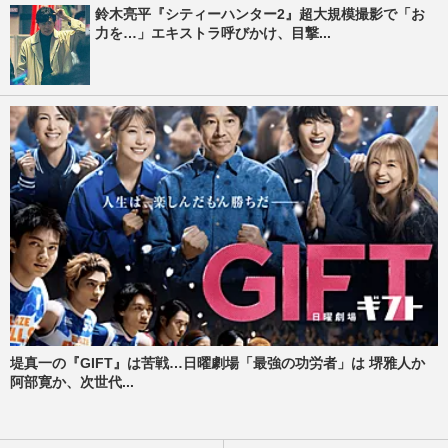
鈴木亮平『シティーハンター2』超大規模撮影で「お
力を…」エキストラ呼びかけ、目撃...
堤真一の『GIFT』は苦戦…日曜劇場「最強の功労者」は 堺雅人か
阿部寛か、次世代...