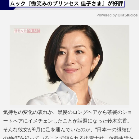
Powered by 
GliaStudios
M
u
t
e
気持ちの変化の表れか、黒髪のロングヘアから茶髪のショ
ートヘアにイメチェンしたことが話題になった鈴木京香。
そんな彼女が9月に足を運んでいたのが、“日本一の縁結び
の神様”を祀っていることで知られる出雲大社。休養生活を