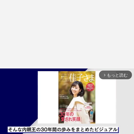
もっと読む
arrow_forward_ios