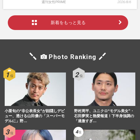
週刊女性PRIME
2026/8/6
新着をもっと見る
Photo Ranking
小栗旬の“非公表長女”が顔隠しデビ
野村周平、ユニクロ“モデル美女”・
ュー、透ける山田優の「スーパーモ
石田夢実と熱愛報道！下半身強調の
デルに」野…
「過激すぎ…