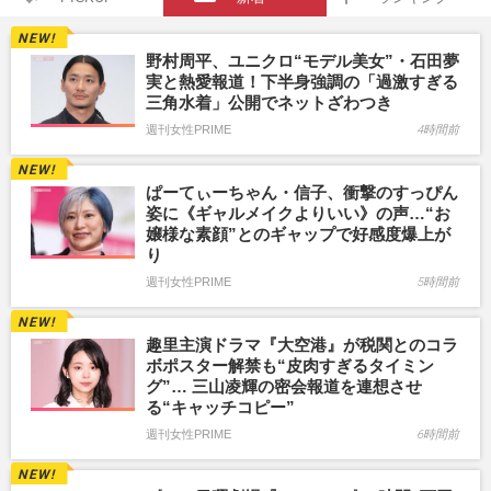
野村周平、ユニクロ“モデル美女”・石田夢
実と熱愛報道！下半身強調の「過激すぎる
三角水着」公開でネットざわつき
週刊女性PRIME
4時間前
ぱーてぃーちゃん・信子、衝撃のすっぴん
姿に《ギャルメイクよりいい》の声…“お
嬢様な素顔”とのギャップで好感度爆上が
り
週刊女性PRIME
5時間前
趣里主演ドラマ『大空港』が税関とのコラ
ボポスター解禁も“皮肉すぎるタイミン
グ”… 三山凌輝の密会報道を連想させ
る“キャッチコピー”
週刊女性PRIME
6時間前