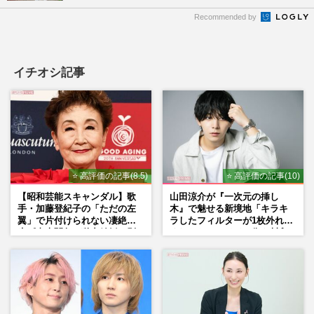
Recommended by
イチオシ記事
⭐ 高評価の記事(8.5)
⭐ 高評価の記事(10)
【昭和芸能スキャンダル】歌
山田涼介が『一次元の挿し
手・加藤登紀子の「ただの左
木』で魅せる新境地「キラキ
翼」で片付けられない凄絶半
ラしたフィルターが1枚外れて
生《東大闘争、獄中結婚、別
くれたら」アイドル像を封印
荘で内ゲバ事件》
した覚悟