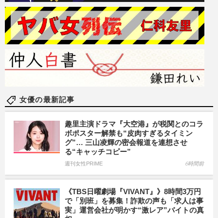
女優の最新記事
趣里主演ドラマ『大空港』が税関とのコラ
ボポスター解禁も“皮肉すぎるタイミン
グ”… 三山凌輝の密会報道を連想させ
る“キャッチコピー”
週刊女性PRIME
6時間前
《TBS日曜劇場『VIVANT』》8時間3万円
で「別班」を募集！詐欺の声も「求人は事
実」運営会社が明かす“激レア”バイトの真