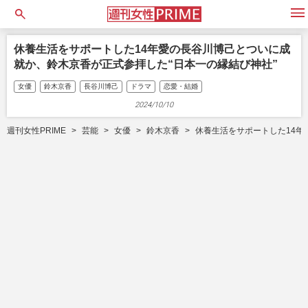
open
休養生活をサポートした14年愛の長谷川博己とついに成
就か、鈴木京香が正式参拝した“日本一の縁結び神社”
女優
鈴木京香
長谷川博己
ドラマ
恋愛・結婚
2024/10/10
週刊女性PRIME
芸能
女優
鈴木京香
休養生活をサポートした14年