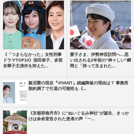
《「つまらなかった」女性刑事
愛子さま、伊勢神宮訪問へ…思
ドラマTOP10》深田恭子、多部
い出される2年前の“神々しい”瞬
未華子主演作を抑えた...
間と「持って生まれた...
飯沼愛の現在『VIVANT』続編降板の理由は？ 事務所
契約満了で引退の可能性も《...
《京都府南丹市》に“ぬいぐるみ神社”が誕生、きっか
けは余命宣告された患者の声「一...