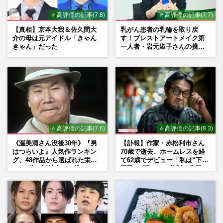
⭐ 高評価の記事(7.8)
⭐ 高評価の記事(7.7)
【真相】京本大我＆佐久間大
乳がん患者の乳輪を取り戻
介の母は元アイドル「きゃん
す！ブレストアートメイク第
きゃん」だった
一人者・岩元淑子さんの挑戦
と「ハードルしかない」啓発
の“壁”
⭐ 高評価の記事(7.6)
⭐ 高評価の記事(8.3)
《渥美清さん没後30年》『男
【訃報】作家・赤松利市さん
はつらいよ』人気作ランキン
70歳で逝去、ホームレスを経
グ、48作品から選ばれた栄え
て62歳でデビュー「私は“下級
ある1位と評論家イチ推し
国民”。死ぬまで差別と貧困を
の“神作”は
書き続けます」壮絶人生