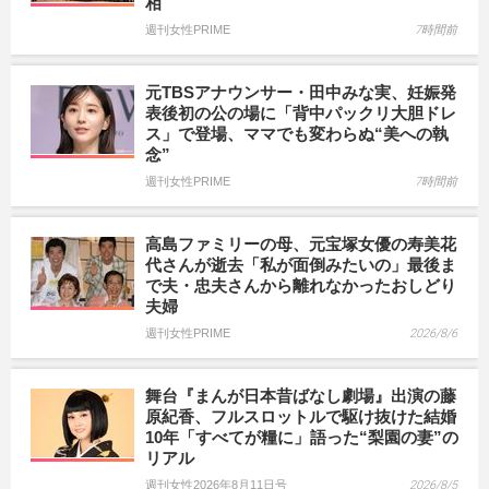
相
週刊女性PRIME
7時間前
元TBSアナウンサー・田中みな実、妊娠発
表後初の公の場に「背中パックリ大胆ドレ
ス」で登場、ママでも変わらぬ“美への執
念”
週刊女性PRIME
7時間前
高島ファミリーの母、元宝塚女優の寿美花
代さんが逝去「私が面倒みたいの」最後ま
で夫・忠夫さんから離れなかったおしどり
夫婦
週刊女性PRIME
2026/8/6
舞台『まんが日本昔ばなし劇場』出演の藤
原紀香、フルスロットルで駆け抜けた結婚
10年「すべてが糧に」語った“梨園の妻”の
リアル
週刊女性2026年8月11日号
2026/8/5