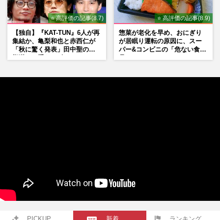
⭐ 高評価の記事(8.7)
⭐ 高評価の記事(8.9)
【独自】『KAT-TUN』6人が再
惣菜が老化を早め、おにぎり
集結か、亀梨和也と赤西仁が
が居眠り運転の原因に、スー
「秋に驚く発表」田中聖の刑
パー&コンビニの「危ない食
期満了と重なる“匂わせ”では
品」
ない理由
PICKUP
新着
ランキング