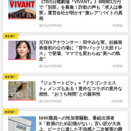
《TBS日曜劇場『VIVANT』》8時間3万円
で「別班」を募集！詐欺の声も「求人は事
実」運営会社が明かす“激レア”バイトの真
相
週刊女性PRIME
7時間前
元TBSアナウンサー・田中みな実、妊娠発
表後初の公の場に「背中パックリ大胆ドレ
ス」で登場、ママでも変わらぬ“美への執
念”
週刊女性PRIME
7時間前
『ジェラートピケ』×『ドラゴンクエス
ト』メンズもある！意外なコラボの意外な
相性、“おうち時間”との親和性
週刊女性PRIME
8時間前
NHK職員への性加害騒動、番組出演者
X「飲酒のため記憶がない」言い訳が大炎
上、ピークに達した不信感と二次被害の懸