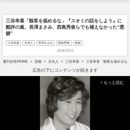
三谷幸喜「観客を舐めるな」『スオミの話をしよう』に
酷評の嵐、長澤まさみ、西島秀俊らでも補えなかった“悪
癖”
三谷幸喜
文化人
長澤まさみ
西島秀俊
映画
2024/10/12
週刊女性PRIME
芸能
文化人
三谷幸喜
三谷幸喜「観客を舐めるな
広告の下にコンテンツが続きます
もっと読む
arrow_forward_ios