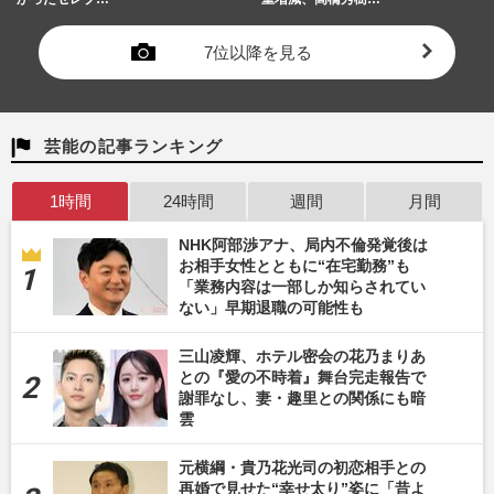
7位以降を見る
芸能の記事ランキング
1時間
24時間
週間
月間
NHK阿部渉アナ、局内不倫発覚後は
お相手女性とともに“在宅勤務”も
「業務内容は一部しか知らされてい
ない」早期退職の可能性も
三山凌輝、ホテル密会の花乃まりあ
との『愛の不時着』舞台完走報告で
謝罪なし、妻・趣里との関係にも暗
雲
元横綱・貴乃花光司の初恋相手との
再婚で見せた“幸せ太り”姿に「昔よ