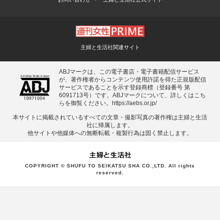
主婦と生活社関連サイト
ABJマークは、この電子書店・電子書籍配信サービス
が、著作権者からコンテンツ使用許諾を得た正規版配信
サービスであることを示す登録商標（登録番号 第
6091713号）です。ABJマークについて、詳しくはこち
らを御覧ください。
https://aebs.or.jp/
本サイトに掲載されているすべての⽂章・撮影写真の著作権は主婦と⽣活
社に帰属します。
他サイトや他媒体への無断転載・複製⾏為は固く禁⽌します。
COPYRIGHT © SHUFU TO SEIKATSU SHA CO.,LTD. All rights
reserved.