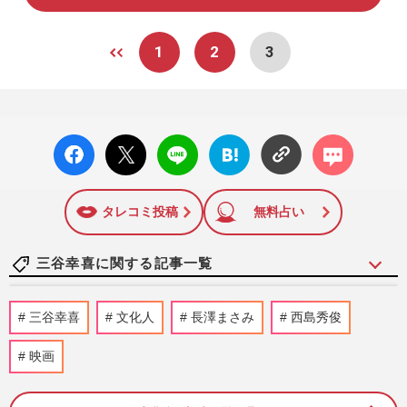
1
2
3
facebo
X ポス
LINE
はてな
コメン
ok い
ト
ブック
ト
いね
マーク
に追加
タレコミ投稿
無料占い
三谷幸喜に関する記事一覧
NHK朝ドラ『ほんのモキチ』に宮藤官九
三谷幸喜
文化人
長澤まさみ
西島秀俊
郎！実現した《朝ドラを書いてほしい脚本
家ランキング》【過去BEST】
映画
週刊女性2025年3月25日・4月1日号
2026/6/4