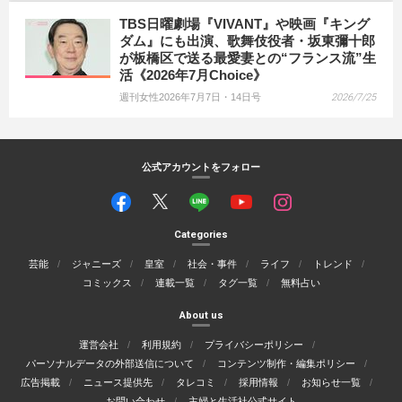
TBS日曜劇場『VIVANT』や映画『キング
ダム』にも出演、歌舞伎役者・坂東彌十郎
が板橋区で送る最愛妻との“フランス流”生
活《2026年7月Choice》
週刊女性2026年7月7日・14日号
2026/7/25
公式アカウントをフォロー
Categories
芸能
ジャニーズ
皇室
社会・事件
ライフ
トレンド
コミックス
連載一覧
タグ一覧
無料占い
About us
運営会社
利用規約
プライバシーポリシー
パーソナルデータの外部送信について
コンテンツ制作・編集ポリシー
広告掲載
ニュース提供先
タレコミ
採用情報
お知らせ一覧
お問い合わせ
主婦と生活社公式サイト