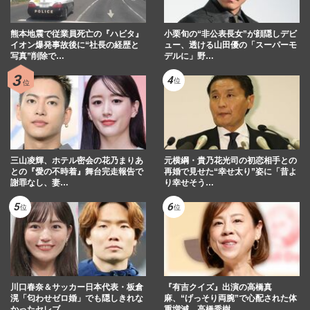
熊本地震で従業員死亡の『ハビタ』
小栗旬の“非公表長女”が顔隠しデビ
イオン爆発事故後に“社長の経歴と
ュー、透ける山田優の「スーパーモ
写真”削除で…
デルに」野…
三山凌輝、ホテル密会の花乃まりあ
元横綱・貴乃花光司の初恋相手との
との『愛の不時着』舞台完走報告で
再婚で見せた“幸せ太り”姿に「昔よ
謝罪なし、妻…
り幸せそう…
川口春奈＆サッカー日本代表・板倉
『有吉クイズ』出演の高橋真
滉「匂わせゼロ婚」でも隠しきれな
麻、“げっそり両腕”で心配された体
かったセレブ…
重増減、高橋秀樹…