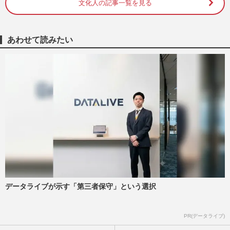
文化人の記事一覧を見る
《秋ドラマ「がっかり」ランキング》2位
は9年ぶり主演の手越祐也ドラマ、「視聴
者の混乱を招いた」不名誉1…
週刊女性2025年11月25日号
2025/11/12
あわせて読みたい
三谷幸喜脚本ドラマ『もしがく』、ウラの
『水ダウ』休みでも個人視聴率とTverお気
に入り登録者数が減少の厳…
週刊女性PRIME
2025/10/30
三谷幸喜ドラマ『もしがく』が裏番組に全
敗、秋ドラマ“大物脚本家のオワコン化“と
新人抜擢作品が好調な背…
週刊女性PRIME
2025/10/26
データライブが示す「第三者保守」という選択
三谷幸喜ドラマ『もしがく』上がらない視
聴率に「役者が好きだから見てる」豪華キ
ャストも視聴者の“不満”
PR(データライブ)
週刊女性PRIME
2025/10/23