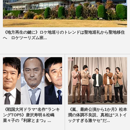
《地方再生の鍵に》ロケ地巡りのトレンドは聖地巡礼から聖地移住
へ ロケツーリズム班...
《戦国大河ドラマ“名作”ランキ
《嵐、最終公演から1か月》松本
ングTOP5》唐沢寿明＆松嶋
潤の体調不良説、真相は“ストイ
菜々子の『利家とまつ』...
ックすぎる激ヤセ”だ...