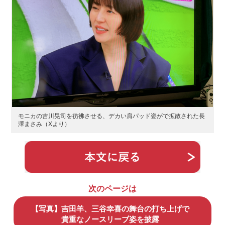
モニカの吉川晃司を彷彿させる、デカい肩パッド姿がで拡散された長
澤まさみ（Xより）
次のページは
【写真】吉田羊、三谷幸喜の舞台の打ち上げで
貴重なノースリーブ姿を披露