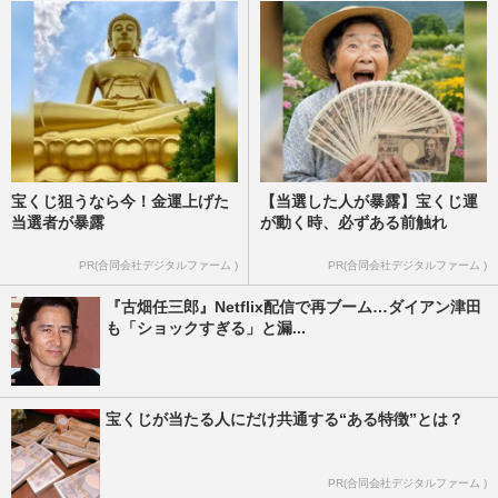
宝くじ狙うなら今！金運上げた
【当選した人が暴露】宝くじ運
当選者が暴露
が動く時、必ずある前触れ
PR(合同会社デジタルファーム )
PR(合同会社デジタルファーム )
『古畑任三郎』Netflix配信で再ブーム…ダイアン津田
も「ショックすぎる」と漏...
宝くじが当たる人にだけ共通する“ある特徴”とは？
PR(合同会社デジタルファーム )