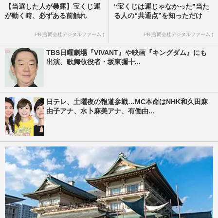
【当選した人が暴露】宝くじ運
“宝くじは運じゃなかった”当た
が動く時、必ずある前触れ
る人の“共通点”を知っただけ
PR(合同会社デジタルファーム )
PR(合同会社デジタルファーム )
TBS日曜劇場『VIVANT』や映画『キングダム』にも
出演、歌舞伎役者・坂東彌十...
日テレ、土曜夜の報道参戦…MC本命はNHK和久田麻
由子アナ、水卜麻美アナ、有働由...