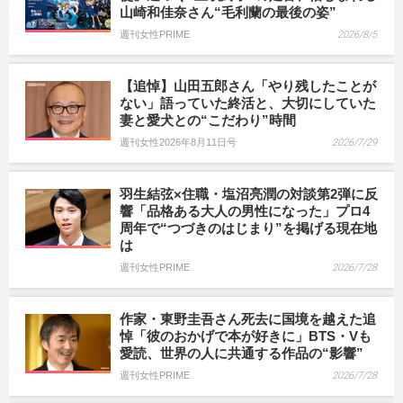
山崎和佳奈さん“毛利蘭の最後の姿”
週刊女性PRIME
2026/8/5
【追悼】山田五郎さん「やり残したことが
ない」語っていた終活と、大切にしていた
妻と愛犬との“こだわり”時間
週刊女性2026年8月11日号
2026/7/29
羽生結弦×住職・塩沼亮潤の対談第2弾に反
響「品格ある大人の男性になった」プロ4
周年で“つづきのはじまり”を掲げる現在地
は
週刊女性PRIME
2026/7/28
作家・東野圭吾さん死去に国境を越えた追
悼「彼のおかげで本が好きに」BTS・Vも
愛読、世界の人に共通する作品の“影響”
週刊女性PRIME
2026/7/28