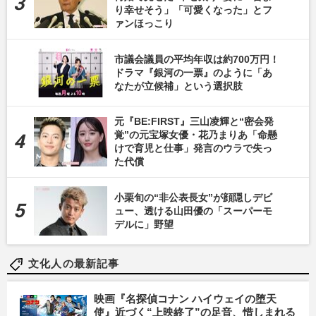
り幸せそう」「可愛くなった」とフ
ァンほっこり
市議会議員の平均年収は約700万円！
ドラマ『銀河の一票』のように「あ
なたが立候補」という選択肢
元『BE:FIRST』三山凌輝と“密会発
覚”の元宝塚女優・花乃まりあ「命懸
けで育児と仕事」発言のウラで失っ
た代償
小栗旬の“非公表長女”が顔隠しデビ
ュー、透ける山田優の「スーパーモ
デルに」野望
文化人の最新記事
映画『名探偵コナン ハイウェイの堕天
使』近づく“上映終了”の足音、惜しまれる