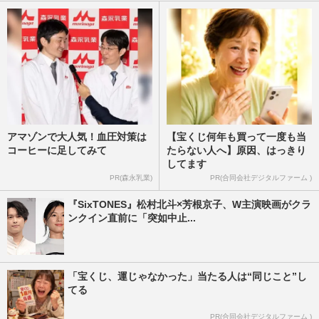
アマゾンで大人気！血圧対策は
【宝くじ何年も買って一度も当
コーヒーに足してみて
たらない人へ】原因、はっきり
してます
PR(森永乳業)
PR(合同会社デジタルファーム )
『SixTONES』松村北斗×芳根京子、W主演映画がクラ
ンクイン直前に「突如中止...
「宝くじ、運じゃなかった」当たる人は“同じこと”し
てる
PR(合同会社デジタルファーム )