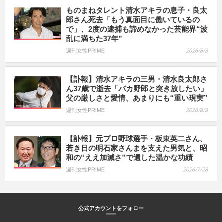
ものまねタレント清水アキラの息子・良太
郎さん死去「もう真面目に働いているの
で」、2度の逮捕も諦めなかった芸能界“波
乱に満ちた37年”
週刊女性PRIME
2026/8/3
【訃報】清水アキラの三男・清水良太郎さ
ん37歳で逝去「バカ野郎と突き放したい」
父の厳しさと愛情、あまりにも“重い現実”
週刊女性PRIME
2026/8/3
【訃報】元プロ野球選手・板東英二さん、
若き日の明石家さんまを支えた男気と、昭
和の“ええ加減さ”で遺した温かな功績
週刊女性PRIME
2026/7/28
公式アカウントをフォロー