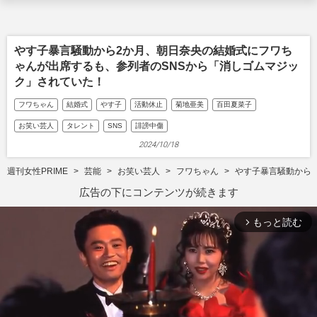
やす子暴言騒動から2か月、朝日奈央の結婚式にフワち
ゃんが出席するも、参列者のSNSから「消しゴムマジッ
ク」されていた！
フワちゃん
結婚式
やす子
活動休止
菊地亜美
百田夏菜子
お笑い芸人
タレント
SNS
誹謗中傷
2024/10/18
週刊女性PRIME
芸能
お笑い芸人
フワちゃん
やす子暴言騒動から
広告の下にコンテンツが続きます
もっと読む
arrow_forward_ios