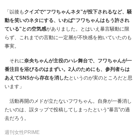
「以後も
クイズで“フワちゃんネタ”が投下されるなど、騒
動を笑いのネタにする、いわば“フワちゃんはもう許され
ている”との空気感
がありました。とはいえ暴言騒動に限
らず、これまでの言動に一定層が不快感を抱いていたのも
事実。
それに
奈央ちゃんが主役のハレ舞台で、フワちゃんが一
番注目を浴びるのはまずい。2人のためにも、参列者らは
あえてSNSから存在を消した
というのが実のところだと思
います」
活動再開のメドが立たないフワちゃん。自身が一番消し
たいのは、誤タップで投稿してしまったという“暴言”の過
去だろう。
週刊女性PRIME