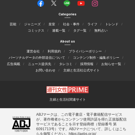
Categories
芸能
ジャニーズ
皇室
社会・事件
ライフ
トレンド
コミックス
連載一覧
タグ一覧
無料占い
About us
運営会社
利用規約
プライバシーポリシー
パーソナルデータの外部送信について
コンテンツ制作・編集ポリシー
広告掲載
ニュース提供先
タレコミ
採用情報
お知らせ一覧
お問い合わせ
主婦と生活社公式サイト
主婦と生活社関連サイト
ABJマークは、この電子書店・電子書籍配信サービス
が、著作権者からコンテンツ使用許諾を得た正規版配信
サービスであることを示す登録商標（登録番号 第
6091713号）です。ABJマークについて、詳しくはこち
らを御覧ください。
https://aebs.or.jp/