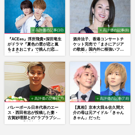
⭐ 高評価の記事(10)
⭐ 高評価の記事(8)
『ACEes』浮所飛貴×深田竜生
酒井法子、香港コンサートチ
がドラマ『夏色の雲が恋と嵐
ケット完売で「まさにアジア
をまきおこす』で挑んだ恋人
の歌姫」国内外に根強いファ
役、照れながら挑んだキュン
ンで完全復活か
シーン秘話
⭐ 高評価の記事(7.7)
⭐ 高評価の記事(7.8)
バレーボール日本代表のエー
【真相】京本大我＆佐久間大
ス・西田有志が投稿した妻・
介の母は元アイドル「きゃん
古賀紗理那との“ラブラブショ
きゃん」だった
ット”に「絶対に今じゃない」
「空気読んで」ネット上で批
判殺到の理由