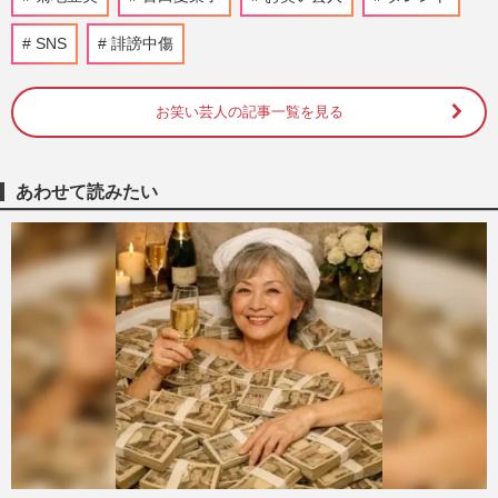
『週刊女性』編集部
2026/8/5
SNS
誹謗中傷
【フワちゃんプロレス】川島明・有吉弘行
が指摘！『帰った芸能人』への苦言と社長
の反応
お笑い芸人の記事一覧を見る
週刊女性PRIME
2026/1/31
あわせて読みたい
やす子『呼び出し先生タナカ』でのKEY
TO LIT・猪狩蒼弥への“不適切発言”が炎
上、ファンの逆鱗に触れるも…
週刊女性PRIME
2025/12/9
フワちゃんの“プロレス再デビュー”に立ち
込める暗雲…人気絶頂時に明かしたどうし
ても出来ないこと
週刊女性PRIME
2025/11/24
フワちゃんが選んだ『スターダム』プロレ
ス復帰に北斗晶も懐疑的、ジャガー横田は