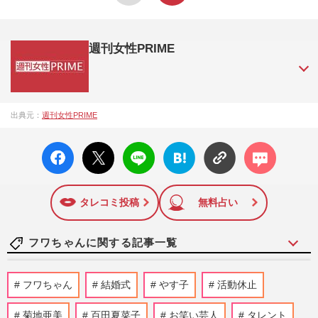
週刊女性PRIME
『週刊女性PRIME（シュージョプライム）』は、2015年（平
出典元：
週刊女性PRIME
成27年）1月に開設された主婦と生活社が運営する日本のニュ
ースサイトです。『週刊女性PRIME』編集者が担当する連載
facebo
X ポス
LINE
はてな
コメン
陣の執筆記事を配信するほか、女性週刊誌『週刊女性』の誌
ok い
ト
ブック
ト
面に掲載された記事から、インターネット利用者層にとって
いね
マーク
特に関心の高い題材の記事を、WEB向けにリライトして配信
に追加
しています！
タレコミ投稿
無料占い
フワちゃんに関する記事一覧
村重杏奈、オリラジ藤森慎吾から自宅“出
フワちゃん
結婚式
やす子
活動休止
入り禁止”にされて「わかる気がする」の
声、狙うはフワちゃんのポ…
菊地亜美
百田夏菜子
お笑い芸人
タレント