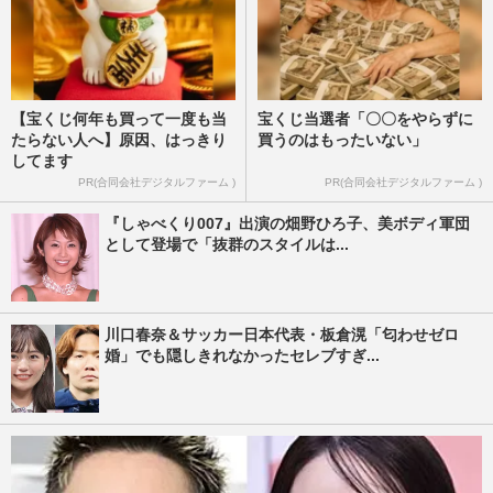
【宝くじ何年も買って一度も当
宝くじ当選者「〇〇をやらずに
たらない人へ】原因、はっきり
買うのはもったいない」
してます
PR(合同会社デジタルファーム )
PR(合同会社デジタルファーム )
『しゃべくり007』出演の畑野ひろ子、美ボディ軍団
として登場で「抜群のスタイルは...
川口春奈＆サッカー日本代表・板倉滉「匂わせゼロ
婚」でも隠しきれなかったセレブすぎ...