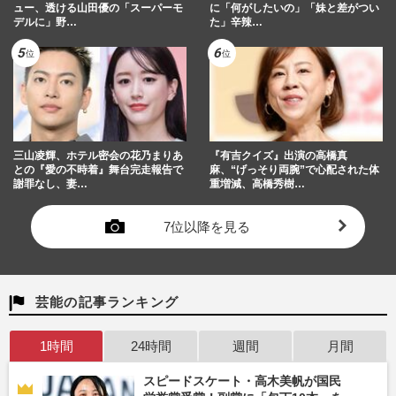
ュー、透ける山田優の「スーパーモ
に「何がしたいの」「妹と差がつい
デルに」野…
た」辛辣…
三山凌輝、ホテル密会の花乃まりあ
『有吉クイズ』出演の高橋真
との『愛の不時着』舞台完走報告で
麻、“げっそり両腕”で心配された体
謝罪なし、妻…
重増減、高橋秀樹…
7位以降を見る
芸能の記事ランキング
1時間
24時間
週間
月間
スピードスケート・高木美帆が国民