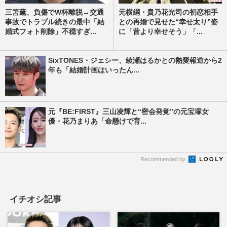
三笘薫、負傷でW杯離脱→交通
元横綱・貴乃花光司の初恋相手
事故でトラブル続きの最中「結
との再婚で見せた“幸せ太り”姿
婚式フォト削除」不穏すぎ...
に「昔より幸せそう」「...
SixTONES・ジェシー、綾瀬はるかとの熱愛報道から2
年も「結婚計画はいったん...
元『BE:FIRST』三山凌輝と“密会発覚”の元宝塚女
優・花乃まりあ「命懸けで育...
Recommended by
イチオシ記事