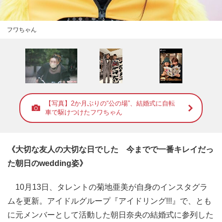
フワちゃん
【写真】2か月ぶりの“公の場”、結婚式に自転
車で駆けつけたフワちゃん
《大切な友人の大切な日でした 今までで一番キレイだっ
た朝日のwedding姿》
10月13日、タレントの菊地亜美が自身のインスタグラ
ムを更新。アイドルグループ『アイドリング!!!』で、とも
に元メンバーとして活動した朝日奈央の結婚式に参列した