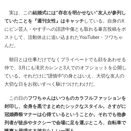
実は、この
結婚式には“存在を明かせない”友人が参列し
ていたことを『週刊女性』はキャッチ
している。自身のX
にピン芸人・やす子への誹謗中傷とも取れる暴言投稿をポ
ストして、活動休止に追い込まれたYouTuber・フワちゃ
んだ。
朝日とは仕事だけでなくプライベートでも顔をあわせる
仲で、3月にも滝沢カレンと3人でのオフショットを公開し
ている。それだけに“謹慎中”の身とはいえ、大切な友人の
大切な日をお祝いすべく駆けつけたわけだ。
この日の
フワちゃんはいつものカラフルファッションを
封印し、全身を黒でまとめたシックなスタイル。さすがに
冠婚葬祭マナーは心得ているということか。それでも他参
列者が徒歩やタクシーで会場に足を運ぶところ、自転車で
颯爽と登場する彼女らしい一面も。