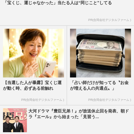
「宝くじ、運じゃなかった」当たる人は“同じこと”してる
「対戦はない」評したリア…
週刊女性PRIME
2025/11/12
PR(合同会社デジタルファーム )
【当選した人が暴露】宝くじ運
「占い師だけが知ってる〝お金
が動く時、必ずある前触れ
が増える人の共通点〟」
PR(合同会社デジタルファーム )
PR(合同会社デジタルファーム )
大河ドラマ『豊臣兄弟！』が放送休止回を発表、朝ド
ラ『エール』から始まった「見習う...