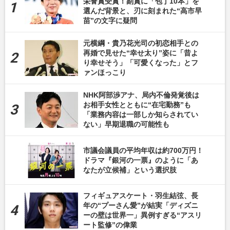
栄誉賞受賞！副賞に「包丁10本」を
選んだ背景と、刃に刻まれた“高市早
苗”の文字に疑問
元横綱・貴乃花光司の初恋相手との
再婚で見せた“幸せ太り”姿に「昔よ
り幸せそう」「可愛くなった」とフ
ァンほっこり
NHK阿部渉アナ、局内不倫発覚後は
お相手女性とともに“在宅勤務”も
「業務内容は一部しか知らされてい
ない」早期退職の可能性も
市議会議員の平均年収は約700万円！
ドラマ『銀河の一票』のように「あ
なたが立候補」という選択肢
フィギュアスケート・羽生結弦、長
年の“プーさん愛”が結実「ディズニ
ーの壁は世界一」異例すぎる“アスリ
ート監修”の偉業