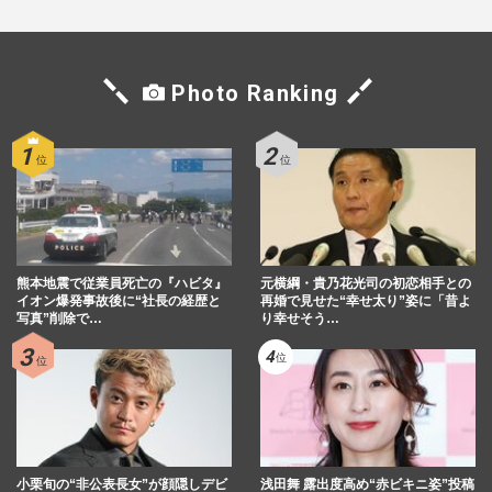
Photo Ranking
熊本地震で従業員死亡の『ハビタ』
元横綱・貴乃花光司の初恋相手との
イオン爆発事故後に“社長の経歴と
再婚で見せた“幸せ太り”姿に「昔よ
写真”削除で…
り幸せそう…
小栗旬の“非公表長女”が顔隠しデビ
浅田舞 露出度高め“赤ビキニ姿”投稿