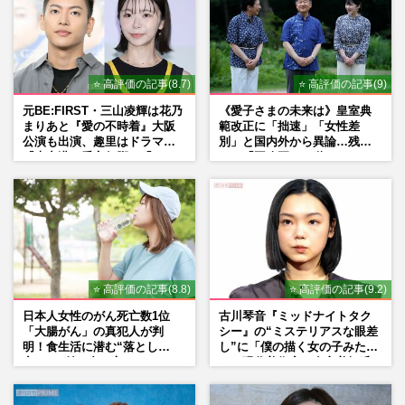
⭐ 高評価の記事(8.7)
⭐ 高評価の記事(9)
元BE:FIRST・三山凌輝は花乃
《愛子さまの未来は》皇室典
まりあと『愛の不時着』大阪
範改正に「拙速」「女性差
公演も出演、趣里はドラマ
別」と国内外から異論…残さ
『大空港』番宣行脚に「メン
れた「再改正」の道
タル強すぎ」の実情
⭐ 高評価の記事(8.8)
⭐ 高評価の記事(9.2)
日本人女性のがん死亡数1位
古川琴音『ミッドナイトタク
「大腸がん」の真犯人が判
シー』の“ミステリアスな眼差
明！食生活に潜む“落とし
し”に「僕の描く女の子みた
穴”との付き合い方
い」現代美術家・奈良美智氏
もSNSで“公認”