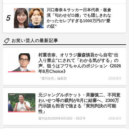
川口春奈＆サッカー日本代表・板倉
滉「匂わせゼロ婚」でも隠しきれな
かったセレブすぎる1000万円の“愛
の証”
お笑い芸人の最新記事
村重杏奈、オリラジ藤森慎吾から自宅“出
入り禁止”にされて「わかる気がする」の
声、狙うはフワちゃんのポジション《2026
年8月Choice》
『週刊女性』編集部
2026/8/5
元ジャングルポケット・斉藤慎二、不同意
わいせつ等の裁判が8月に結審へ、2300万
円示談も拒否で強まる「実刑判決の可能
性」
週刊女性2026年8月18日・25日号
2026/8/5