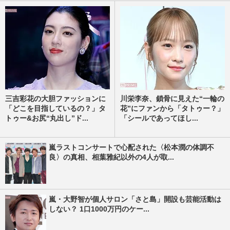
三吉彩花の大胆ファッションに
川栄李奈、鎖骨に見えた“一輪の
「どこを目指しているの？」タ
花”にファンから「タトゥー？」
トゥー&お尻“丸出し”ド...
「シールであってほし...
嵐ラストコンサートで心配された〈松本潤の体調不
良〉の真相、相葉雅紀以外の4人が取...
嵐・大野智が個人サロン「さと島」開設も芸能活動は
しない？ 1口1000万円のケー...