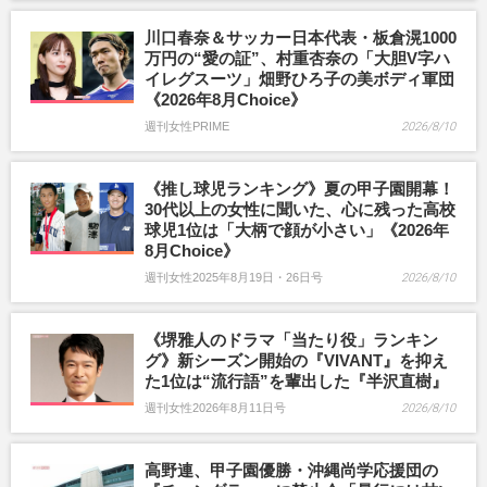
川口春奈＆サッカー日本代表・板倉滉1000
万円の“愛の証”、村重杏奈の「大胆V字ハ
イレグスーツ」畑野ひろ子の美ボディ軍団
《2026年8月Choice》
週刊女性PRIME
2026/8/10
《推し球児ランキング》夏の甲子園開幕！
30代以上の女性に聞いた、心に残った高校
球児1位は「大柄で顔が小さい」《2026年
8月Choice》
週刊女性2025年8月19日・26日号
2026/8/10
《堺雅人のドラマ「当たり役」ランキン
グ》新シーズン開始の『VIVANT』を抑え
た1位は“流行語”を輩出した『半沢直樹』
週刊女性2026年8月11日号
2026/8/10
高野連、甲子園優勝・沖縄尚学応援団の