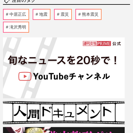
注目のタグ
中居正広
地震
震災
熊本震災
滝沢秀明