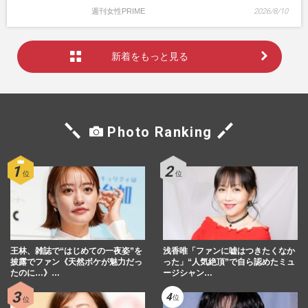
週刊女性PRIME
2026/8/10
新着をもっと見る
Photo Ranking
王林、雑誌で“はじめての一夜姿”を
浅香唯「ファンに嘘はつきたくなか
披露でファン《天然ボケが魅力だっ
った」“人気絶頂”で自ら認めたミュ
たのに…》…
ージシャン…