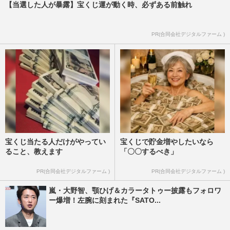
【当選した人が暴露】宝くじ運が動く時、必ずある前触れ
PR(合同会社デジタルファーム )
宝くじ当たる人だけがやってい
宝くじで貯金増やしたいなら
ること、教えます
「〇〇するべき」
PR(合同会社デジタルファーム )
PR(合同会社デジタルファーム )
嵐・大野智、顎ひげ＆カラータトゥー披露もフォロワ
ー爆増！左腕に刻まれた『SATO...