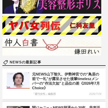
NEWSの最新記事
元NEWS山下智久、伊勢神宮での“鳥居の
前で一礼”が露呈させた後輩timeleszメン
バーの“作法欠如”と品位の差《2026年7月
Choice》
『週刊女性』編集部
2026/7/24
関ジャニ∞・NEWS脱退から20年、音楽活