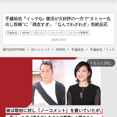
手越祐也『イッテQ』復活が大好評の一方で“タトゥー丸
出し投稿”に「残念すぎ」「なんでわざわざ」拒絶反応
手越祐也
NEWS
元ジャニ
ジャニーズ
ジャニーズ事務所
2024/10/22
週刊女性PRIME
旧ジャニーズ
NEWS
手越祐也
手越祐也『イッテ
もっと読む
arrow_forward_ios