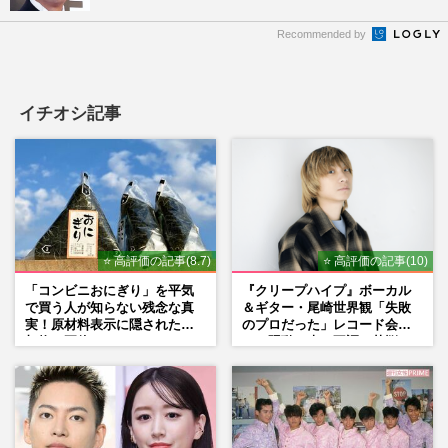
Recommended by
イチオシ記事
⭐ 高評価の記事(8.7)
⭐ 高評価の記事(10)
「コンビニおにぎり」を平気
『クリープハイプ』ボーカル
で買う人が知らない残念な真
＆ギター・尾崎世界観「失敗
実！原材料表示に隠された添
のプロだった」レコード会社
加物の正体
との騒動、声の不調…苦悩の
先で見つけた“今”