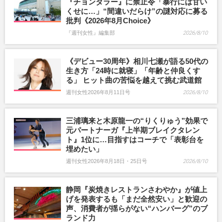
『チョンダラー』に禁止令「暴行には甘い
くせに…」“間違いだらけ”の謎対応に募る
批判《2026年8月Choice》
『週刊女性』編集部
2026/8/10
《デビュー30周年》相川七瀬が語る50代の
生き方「24時に就寝」「年齢と仲良くす
る」 ヒット曲の苦悩を越えて挑む武道館
週刊女性2026年8月11日号
2026/8/10
三浦璃来と木原龍一の“りくりゅう”効果で
元パートナーガ『上半期ブレイクタレン
ト』1位に…目指すはコーチで「表彰台を
埋めたい」
週刊女性2026年8月18日・25日号
2026/8/10
静岡『炭焼きレストランさわやか』が値上
げを発表するも「まだ全然安い」と歓迎の
声、消費者が揺らがない“ハンバーグ”のブ
ランド力