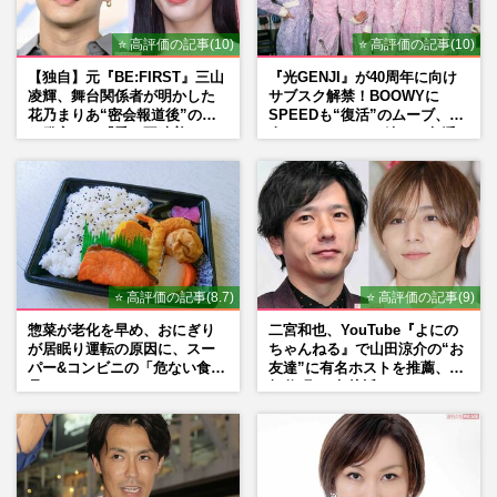
⭐ 高評価の記事(10)
⭐ 高評価の記事(10)
【独自】元『BE:FIRST』三山
『光GENJI』が40周年に向け
凌輝、舞台関係者が明かした
サブスク解禁！BOOWYに
花乃まりあ“密会報道後”の呆
SPEEDも“復活”のムーブ、本
れ発言と、『愛の不時着』の
人たちのコメント続々で急浮
劇場が答えた共演舞台の行方
上する“再結成”の道
⭐ 高評価の記事(8.7)
⭐ 高評価の記事(9)
惣菜が老化を早め、おにぎり
二宮和也、YouTube『よにの
が居眠り運転の原因に、スー
ちゃんねる』で山田涼介の“お
パー&コンビニの「危ない食
友達”に有名ホストを推薦、歌
品」
舞伎町に“急接近”でファン
「関わらないで！」