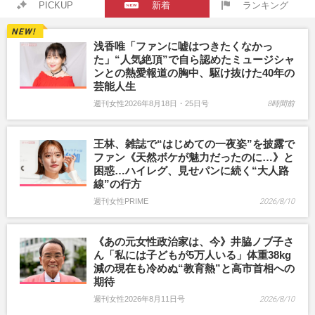
PICKUP
新着
ランキング
浅香唯「ファンに嘘はつきたくなかっ
た」“人気絶頂”で自ら認めたミュージシャ
ンとの熱愛報道の胸中、駆け抜けた40年の
芸能人生
週刊女性2026年8月18日・25日号
8時間前
王林、雑誌で“はじめての一夜姿”を披露で
ファン《天然ボケが魅力だったのに…》と
困惑…ハイレグ、見せパンに続く“大人路
線”の行方
週刊女性PRIME
2026/8/10
《あの元女性政治家は、今》井脇ノブ子さ
ん「私には子どもが5万人いる」体重38kg
減の現在も冷めぬ“教育熱”と高市首相への
期待
週刊女性2026年8月11日号
2026/8/10