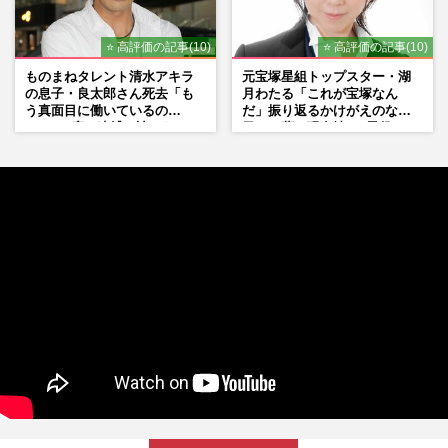
⭐ 高評価の記事(10)
⭐ 高評価の記事(10)
ものまねタレント清水アキラ
元宝塚星組トップスター・湖
の息子・良太郎さん死去「も
月わたる「これが宝塚なん
う真面目に働いているの
だ」振り返るかけがえのない
で」、2度の逮捕も諦めなかっ
日々、夢の現在地と“男役”へ
た芸能界“波乱に満ちた37年”
の思い