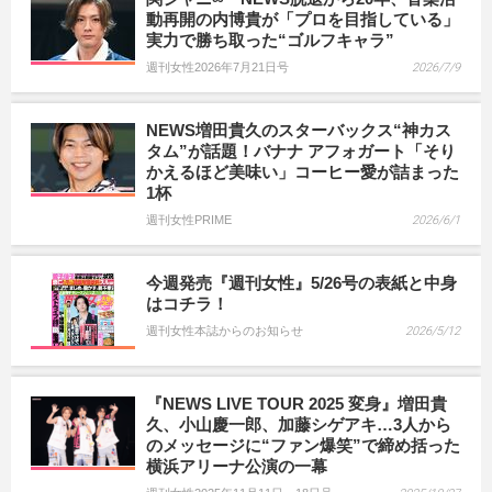
動再開の内博貴が「プロを目指している」
実力で勝ち取った“ゴルフキャラ”
週刊女性2026年7月21日号
2026/7/9
NEWS増田貴久のスターバックス“神カス
タム”が話題！バナナ アフォガート「そり
かえるほど美味い」コーヒー愛が詰まった
1杯
週刊女性PRIME
2026/6/1
今週発売『週刊女性』5/26号の表紙と中身
はコチラ！
週刊女性本誌からのお知らせ
2026/5/12
『NEWS LIVE TOUR 2025 変身』増田貴
久、小山慶一郎、加藤シゲアキ…3人から
のメッセージに“ファン爆笑”で締め括った
横浜アリーナ公演の一幕