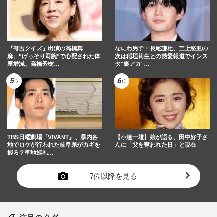
『有吉クイズ』出演の高橋真
なにわ男子・長尾謙杜、三上悠亜の
麻、“げっそり両腕”で心配された体
次は稲垣莉生との熱愛報道でインス
重増減、高橋秀樹…
タ“裏アカ”…
TBS日曜劇場『VIVANT』、県内各
【小達一雄】娘が語る、田中好子さ
地でロケが行われた岐阜県がカギを
んに「父を奪われた日」と現在
握る？聖地巡礼…
7位以降を見る