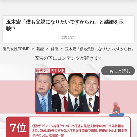
玉木宏「僕も父親になりたいですからね」と結婚を示
唆!?
2015/2/4
週刊女性PRIME
芸能
俳優
玉木宏「僕も父親になりたいですからね」と
広告の下にコンテンツが続きます
もっと読む
arrow_forward_ios