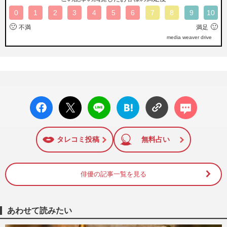
0
1
2
3
4
5
6
7
8
9
10
🙁
🙂
不満
満足
media weaver drive
facebo
X ポス
LINE
はてな
コメン
ok い
ト
ブック
ト
いね
マーク
に追加
タレコミ投稿
無料占い
俳優の記事一覧を見る
あわせて読みたい