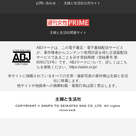
お問い合わせ
主婦と生活社公式サイト
主婦と生活社関連サイト
ABJマークは、この電子書店・電子書籍配信サービス
が、著作権者からコンテンツ使用許諾を得た正規版配信
サービスであることを示す登録商標（登録番号 第
6091713号）です。ABJマークについて、詳しくはこち
らを御覧ください。
https://aebs.or.jp/
本サイトに掲載されているすべての⽂章・撮影写真の著作権は主婦と⽣活
社に帰属します。
他サイトや他媒体への無断転載・複製⾏為は固く禁⽌します。
COPYRIGHT © SHUFU TO SEIKATSU SHA CO.,LTD. All rights
reserved.