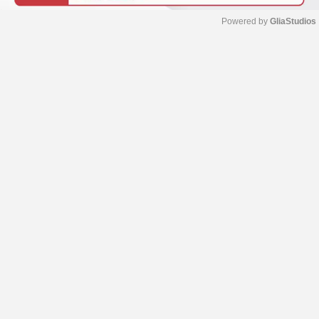
Powered by 
GliaStudios
M
u
t
e