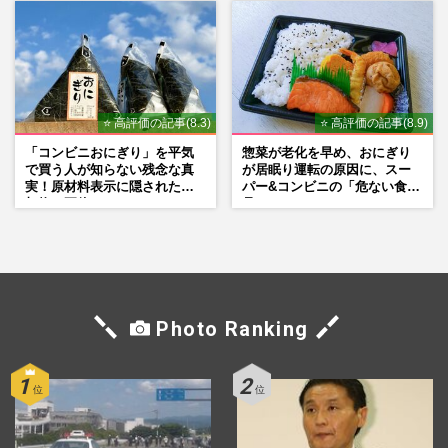
判殺到の理由
⭐ 高評価の記事(8.3)
⭐ 高評価の記事(8.9)
「コンビニおにぎり」を平気
惣菜が老化を早め、おにぎり
で買う人が知らない残念な真
が居眠り運転の原因に、スー
実！原材料表示に隠された添
パー&コンビニの「危ない食
加物の正体
品」
Photo Ranking