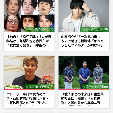
⭐ 高評価の記事(8.7)
⭐ 高評価の記事(10)
【独自】『KAT-TUN』6人が再
山田涼介が『一次元の挿し
集結か、亀梨和也と赤西仁が
木』で魅せる新境地「キラキ
「秋に驚く発表」田中聖の刑
ラしたフィルターが1枚外れて
期満了と重なる“匂わせ”では
くれたら」アイドル像を封印
ない理由
した覚悟
⭐ 高評価の記事(7.7)
⭐ 高評価の記事(9)
バレーボール日本代表のエー
《愛子さまの未来は》皇室典
ス・西田有志が投稿した妻・
範改正に「拙速」「女性差
古賀紗理那との“ラブラブショ
別」と国内外から異論…残さ
ット”に「絶対に今じゃない」
れた「再改正」の道
「空気読んで」ネット上で批