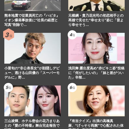
熊本地震で従業員死亡の『ハビタ』
元横綱・貴乃花光司の初恋相手との
イオン爆発事故後に“社長の経歴と
再婚で見せた“幸せ太り”姿に「昔よ
写真”削除で…
り幸せそう…
小栗旬の“非公表長女”が顔隠しデビ
浅田舞 露出度高め“赤ビキニ姿”投稿
ュー、透ける山田優の「スーパーモ
に「何がしたいの」「妹と差がつい
デルに」野…
た」辛辣…
三山凌輝、ホテル密会の花乃まりあ
『有吉クイズ』出演の高橋真
との『愛の不時着』舞台完走報告で
麻、“げっそり両腕”で心配された体