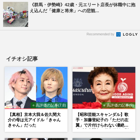
《群馬・伊勢崎》42歳・元エリート店長が休職中に抱
え込んだ「健康と将来」への悲観...
Recommended by
イチオシ記事
⭐ 高評価の記事(7.8)
⭐ 高評価の記事(9)
【真相】京本大我＆佐久間大
【昭和芸能スキャンダル】歌
介の母は元アイドル「きゃん
手・加藤登紀子の「ただの左
きゃん」だった
翼」で片付けられない凄絶半
生《東大闘争、獄中結婚、別
荘で内ゲバ事件》