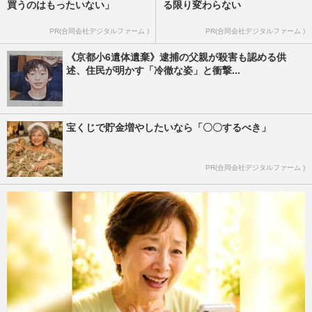
買うのはもったいない」
る限り変わらない
PR(合同会社デジタルファーム )
PR(合同会社デジタルファーム )
《京都小6遺体遺棄》逮捕の父親が殺害も認める供
述、住民が明かす「冷徹な姿」と衝撃...
宝くじで貯金増やしたいなら「〇〇するべき」
PR(合同会社デジタルファーム )