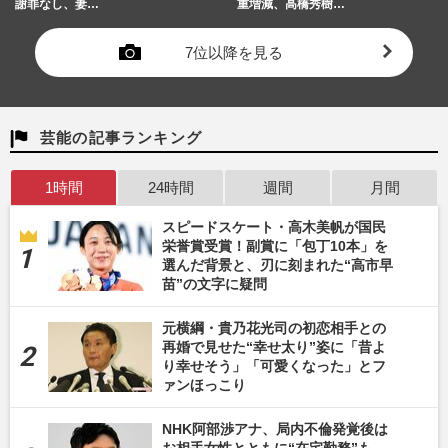
謝罪なし、妻…
重増減、高橋秀樹…
7位以降を見る
芸能の記事ランキング
1時間
24時間
週間
月間
スピードスケート・高木美帆が国民
栄誉賞受賞！副賞に「包丁10本」を
選んだ背景と、刃に刻まれた“高市早
苗”の文字に疑問
元横綱・貴乃花光司の初恋相手との
再婚で見せた“幸せ太り”姿に「昔よ
り幸せそう」「可愛くなった」とフ
ァンほっこり
NHK阿部渉アナ、局内不倫発覚後は