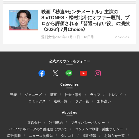
映画『秒速5センチメートル』主演の
SixTONES・松村北斗にオファー殺到、プ
ロから評価される「普通っぽい役」の演技
《2026年7月Choice》
週刊女性2025年11月11日・18日号
2026/7/30
公式アカウントをフォロー
Categories
芸能
ジャニーズ
皇室
社会・事件
ライフ
トレンド
コミックス
連載一覧
タグ一覧
無料占い
About us
運営会社
利用規約
プライバシーポリシー
パーソナルデータの外部送信について
コンテンツ制作・編集ポリシー
広告掲載
ニュース提供先
タレコミ
採用情報
お知らせ一覧