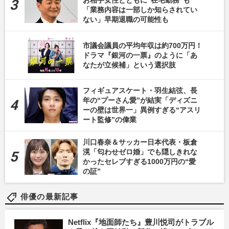
お相手女性とともに“在宅勤務”も
「業務内容は一部しか知らされてい
ない」早期退職の可能性も
市議会議員の平均年収は約700万円！
ドラマ『銀河の一票』のように「あ
なたが立候補」という選択肢
フィギュアスケート・羽生結弦、長
年の“プーさん愛”が結実「ディズニ
ーの壁は世界一」異例すぎる“アスリ
ート監修”の偉業
川口春奈＆サッカー日本代表・板倉
滉「匂わせゼロ婚」でも隠しきれな
かったセレブすぎる1000万円の“愛
の証”
俳優の最新記事
Netflix『地面師たち』豊川悦司がトラブル