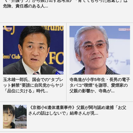
《「介護うつ」から抜け出す思考法》「育ててもらった恩返し」は
危険、責任感のある人...
玉木雄一郎氏、国会での“タブレ
寺島進が小学5年生・長男の電子
ット解禁”要請に自民党からヤジ
タバコ“喫煙”を謝罪、愛煙家の
「品位に欠ける」時代...
父親の影響か、寺島が...
《京都小6遺体遺棄事件》父親が関与認め逮捕「お父
さんの話はしないで」結希さんが見...