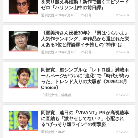
を乗り越え再始動！新作で描くエピソード
ゼロ『ハリソン山中の前日譚』
週刊女性2026年8月18日・25日号
2026/8/4
《渥美清さん没後30年》『男はつらいよ』
人気作ランキング、48作品から選ばれた栄
えある1位と評論家イチ推しの“神作”は
週刊女性2026年8月18日・25日号
2026/8/4
阿部寛、超シンプルな「レトロ感」満載ホ
ームページがついに“進化”で「時代が終わ
った」トレンド入りの大騒ぎ《2026年8月
Choice》
『週刊女性』編集部
2026/8/3
阿部寛、連日の『VIVANT』PRが高視聴率
に直結も「激ヤセしてない？」心配され
る“げっそり頬ライン”の衝撃姿
週刊女性PRIME
2026/8/2