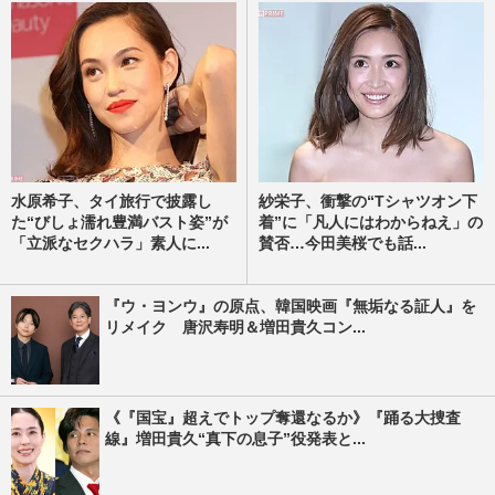
水原希子、タイ旅行で披露し
紗栄子、衝撃の“Tシャツオン下
た“びしょ濡れ豊満バスト姿”が
着”に「凡人にはわからねえ」の
「立派なセクハラ」素人に...
賛否…今田美桜でも話...
『ウ・ヨンウ』の原点、韓国映画『無垢なる証人』を
リメイク 唐沢寿明＆増田貴久コン...
《『国宝』超えでトップ奪還なるか》『踊る大捜査
線』増田貴久“真下の息子”役発表と...