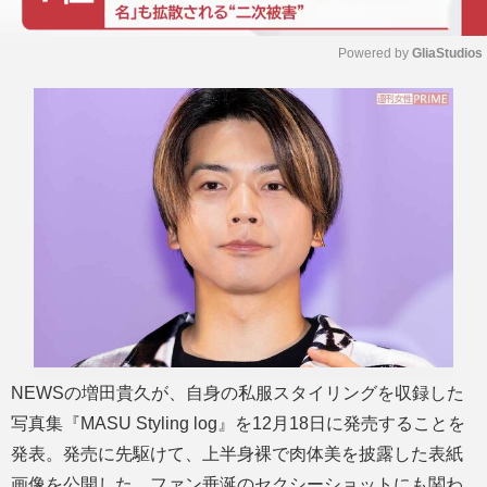
Powered by 
GliaStudios
M
u
t
e
NEWSの増田貴久が、自身の私服スタイリングを収録した
写真集『MASU Styling log』を12月18日に発売することを
発表。発売に先駆けて、上半身裸で肉体美を披露した表紙
画像を公開した。ファン垂涎のセクシーショットにも関わ