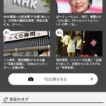
NHK職員への性加害で“出禁”食らっ
ぱーてぃーちゃん・信子、衝撃のす
た〈5年前の番組出演者〉特定が進
っぴん姿に《ギャルメイクよりい
むも、ネット…
い》の声…“お…
くら寿司、閉店間際の“ネタ大盛
滝沢秀明、ジャニーズ社員に「企画
り”写真が話題に「出会えたらラッ
5つ出して」目指すビジネスモデル
キー」広報が明…
は『米津玄師…
7位以降を見る
注目のタグ