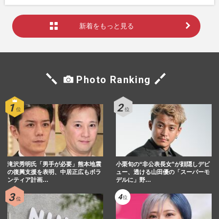
新着をもっと見る
Photo Ranking
滝沢秀明氏「男手が必要」熊本地震
小栗旬の“非公表長女”が顔隠しデビ
の復興支援を表明、中居正広もボラ
ュー、透ける山田優の「スーパーモ
ンティア計画…
デルに」野…