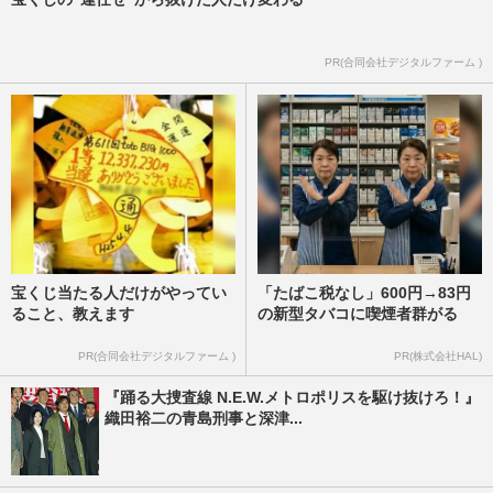
PR(合同会社デジタルファーム )
宝くじ当たる人だけがやってい
「たばこ税なし」600円→83円
ること、教えます
の新型タバコに喫煙者群がる
PR(合同会社デジタルファーム )
PR(株式会社HAL)
『踊る大捜査線 N.E.W.メトロポリスを駆け抜けろ！』
織田裕二の青島刑事と深津...