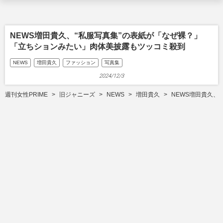
NEWS増田貴久、“私服写真集”の表紙が「なぜ裸？」
「立ちションみたい」肉体美披露もツッコミ殺到
NEWS
増田貴久
ファッション
写真集
2024/12/3
週刊女性PRIME
旧ジャニーズ
NEWS
増田貴久
NEWS増田貴久、