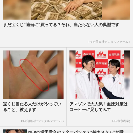
まだ宝くじ“適当に”買ってる？それ、当たらない人の典型です
PR(合同会社デジタルファーム )
宝くじ当たる人だけがやってい
アマゾンで大人気！血圧対策は
ること、教えます
コーヒーに足してみて
PR(合同会社デジタルファーム )
PR(森永乳業)
NEWS増田貴久のスターバックス“神カスタム”が話