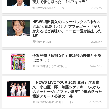
実力で勝ち取った“ゴルフキャラ”
週刊女性2026年7月21日号
2026/7/9
NEWS増田貴久のスターバックス“神カス
タム”が話題！バナナ アフォガート「そり
かえるほど美味い」コーヒー愛が詰まった
1杯
週刊女性PRIME
2026/6/1
今週発売『週刊女性』5/26号の表紙と中身
はコチラ！
週刊女性本誌からのお知らせ
2026/5/12
『NEWS LIVE TOUR 2025 変身』増田貴
久、小山慶一郎、加藤シゲアキ…3人から
のメッセージに“ファン爆笑”で締め括った
横浜アリーナ公演の一幕
週刊女性2025年11月11日・18日号
2025/10/27