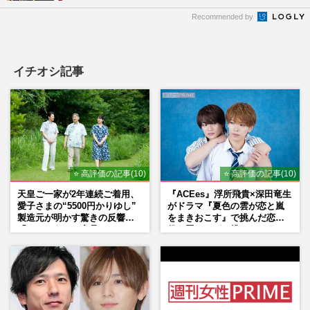
Recommended by
イチオシ記事
⭐ 高評価の記事(10)
⭐ 高評価の記事(10)
天皇ご一家が2年連続ご着用、
『ACEes』浮所飛貴×深田竜生
愛子さまの“5500円かりゆし”
がドラマ『夏色の雲が恋と嵐
製造元が明かす驚きの反響
をまきおこす』で挑んだ恋人
「まさかうちの商品とは…」
役、照れながら挑んだキュン
シーン秘話