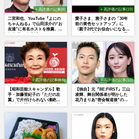
⭐ 高評価の記事(9)
⭐ 高評価の記事(10)
二宮和也、YouTube『よにの
愛子さま、雅子さまの「30年
ちゃんねる』で山田涼介の“お
前の黄色セットアップ」に
友達”に有名ホストを推薦、歌
〈親子2代でお似合いになる〉
舞伎町に“急接近”でファン
の声、ご成婚時のドレスも手
「関わらないで！」
がけた森英恵さんとの絆
⭐ 高評価の記事(8.5)
⭐ 高評価の記事(10)
【昭和芸能スキャンダル】歌
【独自】元『BE:FIRST』三山
手・加藤登紀子の「ただの左
凌輝、舞台関係者が明かした
翼」で片付けられない凄絶半
花乃まりあ“密会報道後”の呆
生《東大闘争、獄中結婚、別
れ発言と、『愛の不時着』の
荘で内ゲバ事件》
劇場が答えた共演舞台の行方