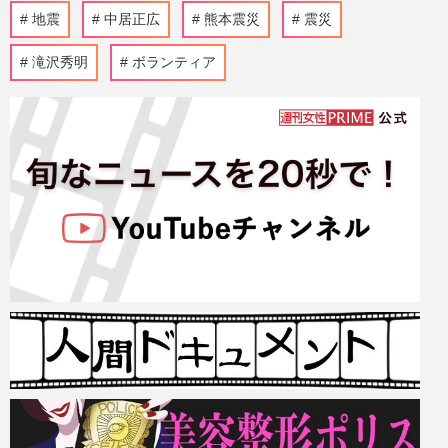
地震
中居正広
熊本震災
震災
滝沢秀明
ボランティア