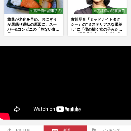
⭐ 高評価の記事(8.8)
⭐ 高評価の記事(9.7)
惣菜が老化を早め、おにぎり
古川琴音『ミッドナイトタク
が居眠り運転の原因に、スー
シー』の“ミステリアスな眼差
パー&コンビニの「危ない食
し”に「僕の描く女の子みた
品」
い」現代美術家・奈良美智氏
もSNSで“公認”
PICKUP
新着
ランキング