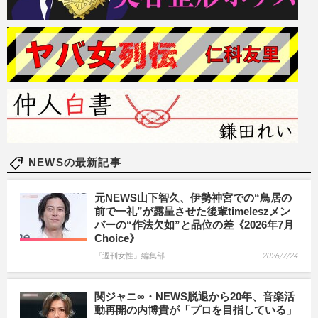
NEWSの最新記事
元NEWS山下智久、伊勢神宮での“鳥居の
前で一礼”が露呈させた後輩timeleszメン
バーの“作法欠如”と品位の差《2026年7月
Choice》
『週刊女性』編集部
2026/7/24
関ジャニ∞・NEWS脱退から20年、音楽活
動再開の内博貴が「プロを目指している」