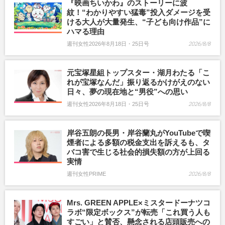
『映画ちいかわ』のストーリーに波
紋！“わかりやすい猛毒”投入ダメージを受
ける大人が大量発生、“子ども向け作品”に
ハマる理由
週刊女性2026年8月18日・25日号
2026/8/8
元宝塚星組トップスター・湖月わたる「こ
れが宝塚なんだ」振り返るかけがえのない
日々、夢の現在地と“男役”への思い
週刊女性2026年8月18日・25日号
2026/8/8
岸谷五朗の長男・岸谷蘭丸がYouTubeで喫
煙者による多額の税金支出を訴えるも、タ
バコ害で生じる社会的損失額の方が上回る
実情
週刊女性PRIME
2026/8/8
Mrs. GREEN APPLE×ミスタードーナツコ
ラボ“限定ボックス”が転売「これ買う人も
すごい」と賛否、懸念される店頭販売への