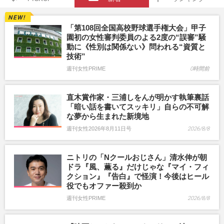
「第108回全国高校野球選手権大会」甲子
園初の女性審判委員のよる2度の“誤審”騒
動に《性別は関係ない》問われる“資質と
技術”
週刊女性PRIME
0時間前
直木賞作家・三浦しをんが明かす執筆裏話
「暗い話を書いてスッキリ」自らの不可解
な夢から生まれた新境地
週刊女性2026年8月11日号
2026/8/8
ニトリの「Nクールおじさん」清水伸が朝
ドラ『風、薫る』だけじゃな『マイ・フィ
クション』『告白』で怪演！今後はヒール
役でもオファー殺到か
週刊女性PRIME
2026/8/8