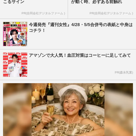
こるサイン
が動く時、必ずある前触れ
PR(合同会社デジタルファーム )
PR(合同会社デジタルファーム )
今週発売『週刊女性』4/28・5/5合併号の表紙と中身は
コチラ！
アマゾンで大人気！血圧対策はコーヒーに足してみて
PR(森永乳業)