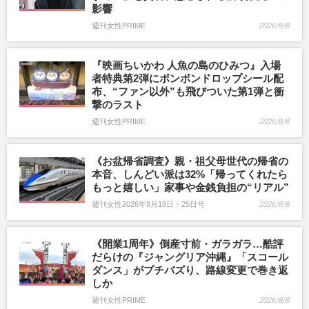
影響
週刊女性PRIME
2026/8/8
『映画ちいかわ 人魚の島のひみつ』入場
者特典第2弾にボンボンドロップシール配
布、“ファン以外”も飛びついた第1弾と衝
撃のラスト
週刊女性PRIME
2026/8/8
《お盆帰省調査》親・祖父母世代の帰省の
本音、しんどい派は32%「帰ってくれたら
もっと嬉しい」家事や金銭負担の“リアル”
週刊女性2026年8月18日・25日号
2026/8/8
《開業1周年》倒産寸前・ガラガラ…酷評
だらけの『ジャングリア沖縄』「スコール
ダンス」がプチバズり、路線変更で巻き返
しか
週刊女性PRIME
2026/8/8