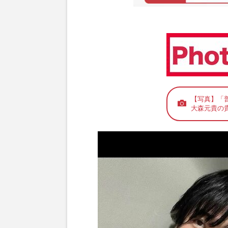
【写真】「
大森元貴の貴