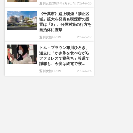
週刊女性2024年7月9日号
2024/6/25
《千葉市》路上喫煙「禁止区
域」拡大を発表も喫煙所の設
置は「0」、分煙対策の行方を
自治体に直撃
週刊女性PRIME
2026/5/27
トム・ブラウン布川ひろき、
過去に「かき氷を食べながら
ファミレスで寝落ち」報道で
謝罪も、今度は終電で寝…
週刊女性PRIME
2023/6/29