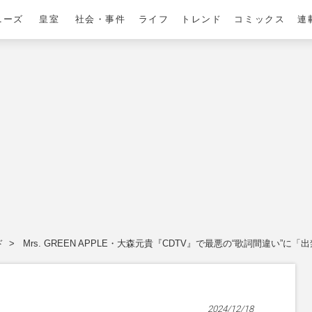
ニーズ
皇室
社会・事件
ライフ
トレンド
コミックス
連
ド
Mrs. GREEN APPLE・大森元貴『CDTV』で最悪の“歌詞間違い”
2024/12/18