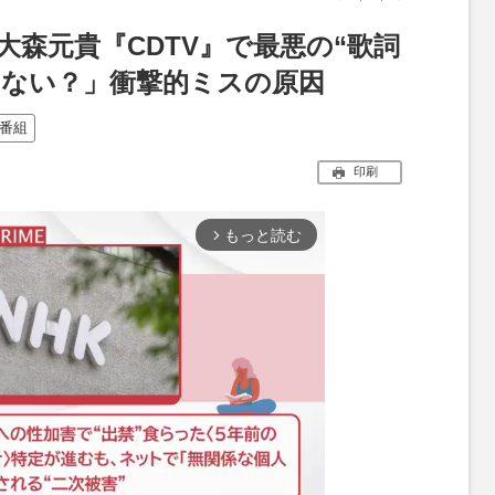
LE・大森元貴『CDTV』で最悪の“歌詞
らない？」衝撃的ミスの原因
番組
印刷
もっと読む
arrow_forward_ios