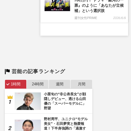
700万円！ ドラマ『銀河の一
票』のように「あなたが立候
補」という選択肢
週刊女性PRIME
2026/6/8
芸能の記事ランキング
1時間
24時間
週間
月間
小栗旬の“非公表長女”が顔
隠しデビュー、透ける山田
優の「スーパーモデルに」
野望
野村周平、ユニクロ“モデル
美女”・石田夢実と熱愛報
道！下半身強調の「過激す