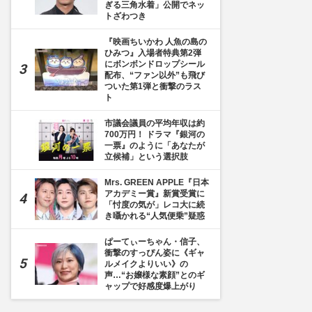
ぎる三角水着」公開でネッ
トざわつき
『映画ちいかわ 人魚の島の
ひみつ』入場者特典第2弾
にボンボンドロップシール
配布、“ファン以外”も飛び
ついた第1弾と衝撃のラス
ト
市議会議員の平均年収は約
700万円！ ドラマ『銀河の
一票』のように「あなたが
立候補」という選択肢
Mrs. GREEN APPLE『日本
アカデミー賞』新賞受賞に
「忖度の気が」レコ大に続
き囁かれる“人気便乗”疑惑
ぱーてぃーちゃん・信子、
衝撃のすっぴん姿に《ギャ
ルメイクよりいい》の
声…“お嬢様な素顔”とのギ
ャップで好感度爆上がり