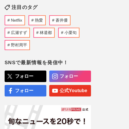
注目のタグ
Netflix
熱愛
蒼井優
広瀬すず
林遣都
小栗旬
野村周平
SNSで最新情報を発信中！
フォロー
フォロー
フォロー
公式Youtube