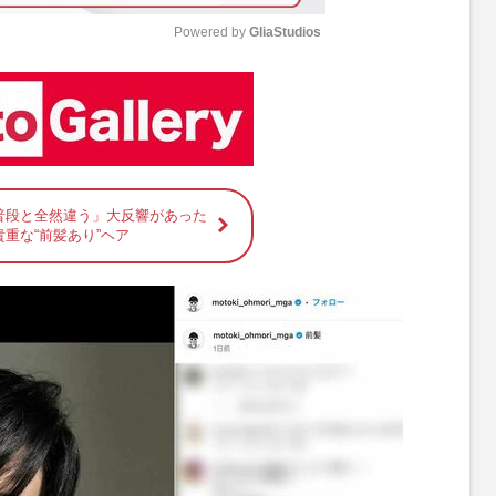
Powered by 
GliaStudios
M
u
t
e
普段と全然違う」大反響があった
重な“前髪あり”ヘア