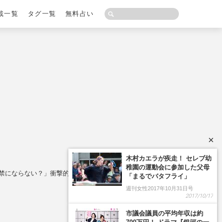
載一覧
タグ一覧
無料占い
×
木村カエラが疾走！ セレブ幼
稚園の運動会に参加した父母
に「出禁にならない？」衝撃的ミスの原因
「まるでバタフライ」
週刊女性2017年10月31日号
2017/10/17
市議会議員の平均年収は約