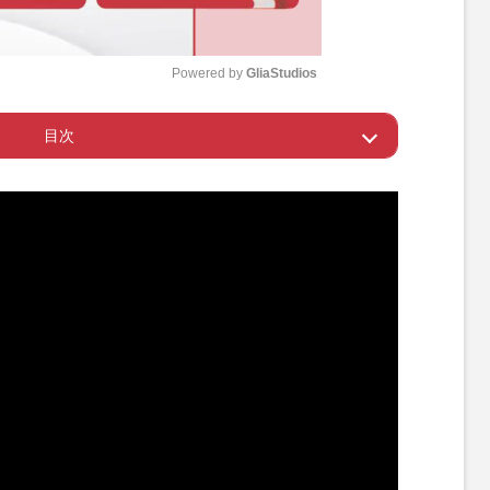
Powered by 
GliaStudios
目次
M
u
本”
t
e
楽しく”