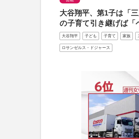
大谷翔平、第1子は「
の子育て引き継げば「
大谷翔平
子ども
子育て
家族
ロサンゼルス・ドジャース