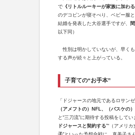
で
《リトルルーキーが家族に加わ
のデコピンが寝そべり、ベビー服と
結婚を発表した大谷選手ですが、
間
以下同）
性別は明かしていないが、早くも
する声が続々と上がっている。
子育ての“お手本”
「ドジャースの地元であるロサンゼ
（アメフトの）NFL、（バスケの）
と“三刀流”に期待する投稿をしてい
ドジャースと契約する
”“（アメリ
子
”といった予想合戦に。真美子さ