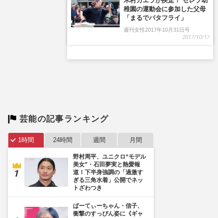
芸能の記事ランキング
1時間
24時間
週間
月間
野村周平、ユニクロ“モデル
美女”・石田夢実と熱愛報
道！下半身強調の「過激す
ぎる三角水着」公開でネッ
トざわつき
ぱーてぃーちゃん・信子、
衝撃のすっぴん姿に《ギャ