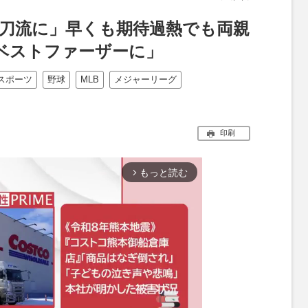
三刀流に」早くも期待過熱でも両親
ベストファーザーに」
スポーツ
野球
MLB
メジャーリーグ
印刷
もっと読む
arrow_forward_ios