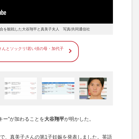
の試合を観戦した大谷翔平と真美子夫人 写真/共同通信社
さんとソックリ!若い頃の母・加代子
キー”が加わることを
大谷翔平
が明かした。
で、真美子さんの第1子妊娠を発表しました。英語