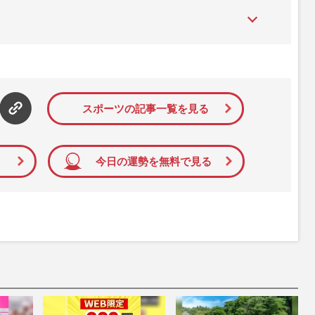
た女性週刊誌。芸能ゴシップや事件、皇室の話題、感動ドキュメン
発信している。2017年12月12日号で「眞子さま嫁ぎ先の“義
」報道をスクープ。この一報から約2か月後、宮内庁は結婚延期を
雑誌ジャーナリズム賞」大賞を受賞した。毎週火曜日発売。
スポーツの記事一覧を見る
今日の運勢を無料で見る