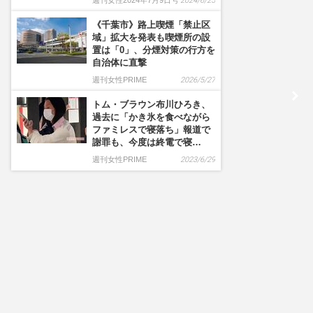
週刊女性2024年7月9日号
2024/6/25
《千葉市》路上喫煙「禁止区
域」拡大を発表も喫煙所の設
置は「0」、分煙対策の行方を
自治体に直撃
週刊女性PRIME
2026/5/27
トム・ブラウン布川ひろき、
過去に「かき氷を食べながら
ファミレスで寝落ち」報道で
謝罪も、今度は終電で寝…
週刊女性PRIME
2023/6/29