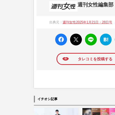
週刊女性編集部
1957年3月6日に日本で最初に創刊され
ト、美容・健康・グルメ・占いに関する情報を
出典元：
週刊女性2025年1月21日・28日号
母”が抱える400万円超の“借金トラブル”
発表。同記事は2018年の「編集者が選ぶ
faceboo
X ポス
LINE
はてな
k いい
ト
ブック
ね
マーク
に追加
タレコミを投稿する
イチオシ記事