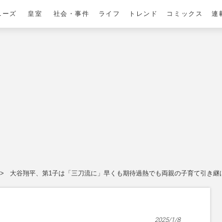
ニーズ
皇室
社会・事件
ライフ
トレンド
コミックス
連
大谷翔平、第1子は「三刀流に」早くも期待過熱でも両親の子育て引き継
2025/1/8