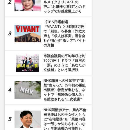
ルメイクよりいい》の
声…“お嬢様な素顔”とのギ
ャップで好感度爆上がり
《TBS日曜劇場
『VIVANT』》8時間3万円
で「別班」を募集！詐欺の
声も「求人は事実」運営会
社が明かす“激レア”バイト
の真相
市議会議員の平均年収は約
700万円！ ドラマ『銀河の
一票』のように「あなたが
立候補」という選択肢
NHK職員への性加害で“出
禁”食らった〈5年前の番組
出演者〉特定が進むも、ネ
ットで「無関係な個人名」
も拡散される“二次被害”
NHK阿部渉アナ、局内不倫
発覚後はお相手女性ととも
に“在宅勤務”も「業務内容
は一部しか知らされていな
い」早期退職の可能性も