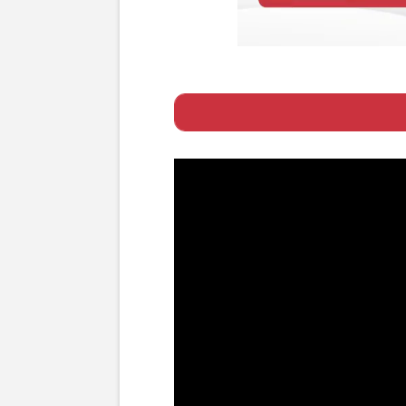
Page 1
ー 子育ての“お手
Page 2
ー キーワードは“