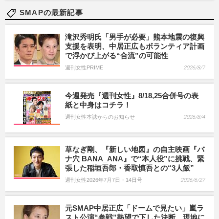
SMAPの最新記事
滝沢秀明氏「男手が必要」熊本地震の復興
支援を表明、中居正広もボランティア計画
で浮かび上がる“合流”の可能性
週刊女性PRIME
2026/8/7
今週発売『週刊女性』8/18,25合併号の表
紙と中身はコチラ！
週刊女性本誌からのお知らせ
2026/8/4
草なぎ剛、『新しい地図』の自主映画『バ
ナ穴 BANA_ANA』で“本人役”に挑戦、緊
張した稲垣吾郎・香取慎吾との“3人飯”
週刊女性2026年7月7日・14日号
2026/6/27
元SMAP中居正広「ドームで見たい」嵐ラ
スト公演“参戦”熱望で下した決断、現地に