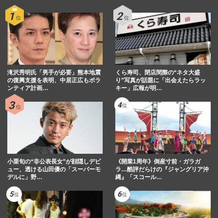
滝沢秀明氏「男手が必要」熊本地震
くら寿司、閉店間際の“ネタ大盛
の復興支援を表明、中居正広もボラ
り”写真が話題に「出会えたらラッ
ンティア計画…
キー」広報が明…
小栗旬の“非公表長女”が顔隠しデビ
《開業1周年》倒産寸前・ガラガ
ュー、透ける山田優の「スーパーモ
ラ…酷評だらけの『ジャングリア沖
デルに」野…
縄』「スコール…