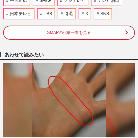
中居正広
SMAP
フジテレビ
テレビ朝日
支援を表明、中居正広もボランティア計画
で浮かび上がる“合流”の…
日本テレビ
TBS
引退
X
SNS
週刊女性PRIME
2026/8/7
SMAPの記事一覧を見る
NHK職員への性加害で“出禁”食らった〈5
年前の番組出演者〉特定が進むも、ネット
で「無関係な個人名」も拡…
週刊女性PRIME
2026/8/6
あわせて読みたい
元SMAP中居正広「ドームで見たい」嵐ラ
スト公演“参戦”熱望で下した決断、現地に
は豪華すぎる「招待ジャニ…
週刊女性PRIME
2026/6/9
スピードワゴン小沢一敬の復帰で心変わり
か、元SMAP中居正広が引退・廃業を決め
た『のんびりなかい』を“残…
週刊女性2026年4月28日・5月5日号
2026/4/16