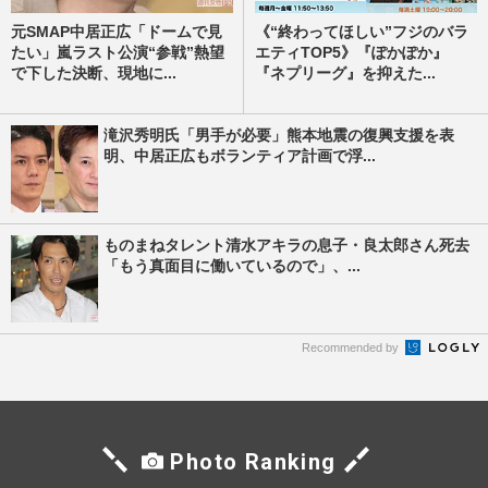
元SMAP中居正広「ドームで見
《“終わってほしい”フジのバラ
たい」嵐ラスト公演“参戦”熱望
エティTOP5》『ぽかぽか』
で下した決断、現地に...
『ネプリーグ』を抑えた...
滝沢秀明氏「男手が必要」熊本地震の復興支援を表
明、中居正広もボランティア計画で浮...
ものまねタレント清水アキラの息子・良太郎さん死去
「もう真面目に働いているので」、...
Recommended by
Photo Ranking