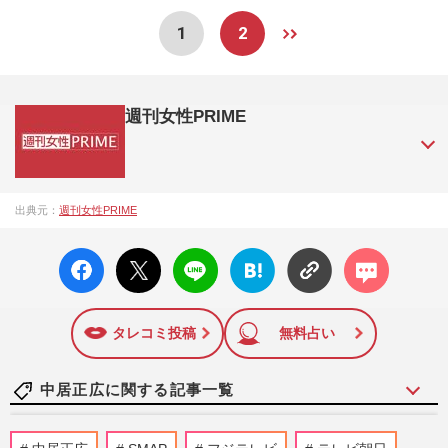
1
2
週刊女性PRIME
『週刊女性PRIME（シュージョプライム）』は、2015年（平
出典元：
週刊女性PRIME
成27年）1月に開設された主婦と生活社が運営する日本のニュ
ースサイトです。『週刊女性PRIME』編集者が担当する連載
facebo
X ポス
LINE
はてな
コメン
陣の執筆記事を配信するほか、女性週刊誌『週刊女性』の誌
ok い
ト
ブック
ト
面に掲載された記事から、インターネット利用者層にとって
いね
マーク
特に関心の高い題材の記事を、WEB向けにリライトして配信
に追加
しています！
タレコミ投稿
無料占い
中居正広に関する記事一覧
滝沢秀明氏「男手が必要」熊本地震の復興