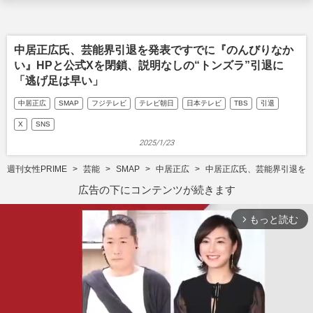
中居正広氏、芸能界引退を発表ですでに『のんびりなか
い』HPと公式Xを閉鎖、説明なしの“トンズラ”引退に
「逃げ足は早い」
中居正広
SMAP
フジテレビ
テレビ朝日
日本テレビ
TBS
引退
X
SNS
2025/1/23
週刊女性PRIME
芸能
SMAP
中居正広
中居正広氏、芸能界引退を発
広告の下にコンテンツが続きます
もっと読む
arrow_forward_ios