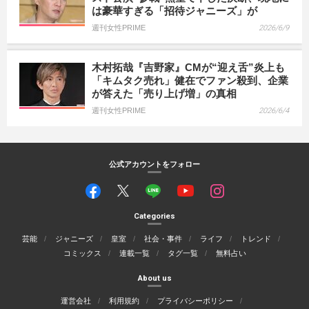
は豪華すぎる「招待ジャニーズ」が
週刊女性PRIME
2026/6/9
木村拓哉『吉野家』CMが“迎え舌”炎上も
「キムタク売れ」健在でファン殺到、企業
が答えた「売り上げ増」の真相
週刊女性PRIME
2026/6/4
公式アカウントをフォロー
Categories
芸能
ジャニーズ
皇室
社会・事件
ライフ
トレンド
コミックス
連載一覧
タグ一覧
無料占い
About us
運営会社
利用規約
プライバシーポリシー