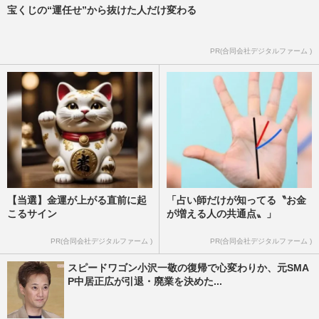
宝くじの“運任せ”から抜けた人だけ変わる
フジテレビの新ドラマ『夫婦別姓刑事』の
タイトルに波紋、“政治的意図”を否定する
も視聴者は反発
PR(合同会社デジタルファーム )
週刊女性PRIME
2026/3/24
【当選】金運が上がる直前に起
「占い師だけが知ってる〝お金
こるサイン
が増える人の共通点〟」
PR(合同会社デジタルファーム )
PR(合同会社デジタルファーム )
スピードワゴン小沢一敬の復帰で心変わりか、元SMA
P中居正広が引退・廃業を決めた...