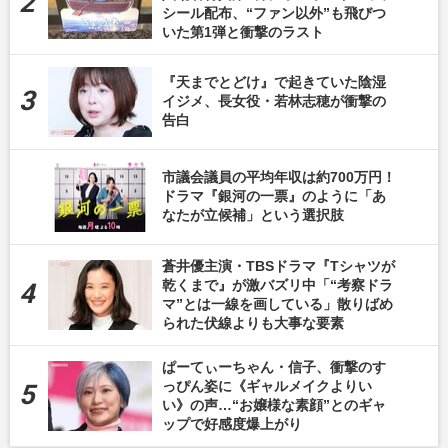
シール配布、“ファン以外”も飛びつ
いた第1弾と衝撃のラスト
『天までとどけ』で起きていた陰湿
イジメ、長女役・若林志穂が衝撃の
告白
市議会議員の平均年収は約700万円！
ドラマ『銀河の一票』のように「あ
なたが立候補」という選択肢
蒼井優主演・TBSドラマ『Tシャツが
乾くまで』が激バズリ中「“考察ドラ
マ”とは一線を画している」散りばめ
られた伏線よりも大事な要素
ぱーてぃーちゃん・信子、衝撃のす
っぴん姿に《ギャルメイクよりい
い》の声…“お嬢様な素顔”とのギャ
ップで好感度爆上がり