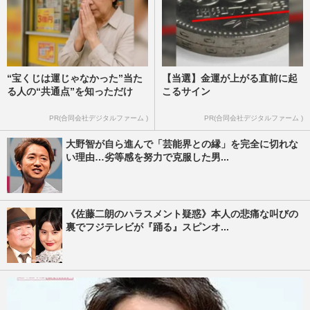
“宝くじは運じゃなかった”当た
【当選】金運が上がる直前に起
る人の“共通点”を知っただけ
こるサイン
PR(合同会社デジタルファーム )
PR(合同会社デジタルファーム )
大野智が自ら進んで「芸能界との縁」を完全に切れな
い理由…劣等感を努力で克服した男...
《佐藤二朗のハラスメント疑惑》本人の悲痛な叫びの
裏でフジテレビが『踊る』スピンオ...