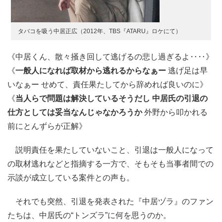
タバコを吸う中居正広（2012年、TBS『ATARU』ロケにて）
《中居くん、散々掻き回して逃げるの悲し過ぎるよ‥‥》
《
一般人になれば取材から逃れるからなぁー
逃げ足は早
いなぁー せめて、責任果たしてから辞めれば良いのに》
《
当人らで問題は解決しているそうだし 中居氏の引退の
仕方としては妥当なんじゃなかろうか
外野から叩かれる
前にとんずらが正解》
説明責任を果たしていないこと、引退は一般人になって
の取材逃れなどと指摘する一方で、そもそも当事者間での
示談が成立している案件との声も。
それでも突然、引退を発表された『中居ヅラ』のファン
たちは、中居氏の“トンズラ”に何を思うのか。