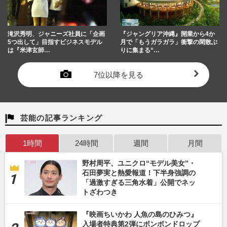
滝沢秀明、ジャニーズ社員に「企画
『ジャングリア沖縄』開業から4か
5つ出して」目指すビジネスモデル
月で「もうガラガラ」衝撃の閑散ぶ
は『米津玄師…
りに集まる“…
7位以降を見る
芸能の記事ランキング
1時間
24時間
週間
月間
野村周平、ユニクロ“モデル美女”・
石田夢実と熱愛報道！下半身強調の
「過激すぎる三角水着」公開でネッ
トざわつき
『映画ちいかわ 人魚の島のひみつ』
入場者特典第2弾にボンボンドロップ