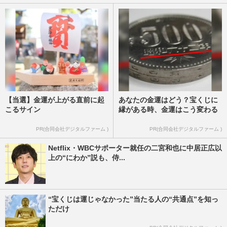
【当選】金運が上がる直前に起
あなたの金運はどう？宝くじに
こるサイン
縁がある時、金運はこう変わる
PR(合同会社デジタルファーム )
PR(合同会社デジタルファーム )
Netflix・WBCサポーター就任の二宮和也に中居正広以
上の“にわか”説も、侍...
“宝くじは運じゃなかった”当たる人の“共通点”を知っ
ただけ