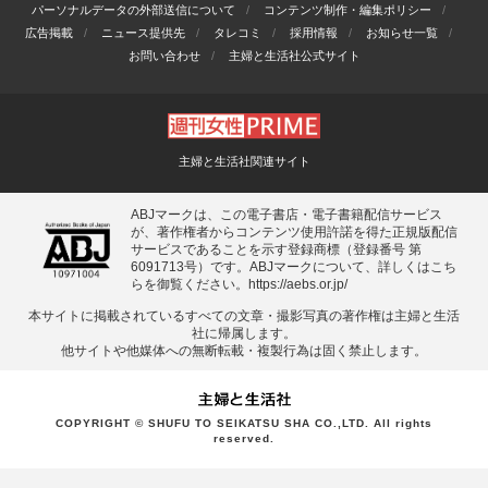
パーソナルデータの外部送信について
コンテンツ制作・編集ポリシー
広告掲載
ニュース提供先
タレコミ
採用情報
お知らせ一覧
お問い合わせ
主婦と生活社公式サイト
主婦と生活社関連サイト
ABJマークは、この電子書店・電子書籍配信サービス
が、著作権者からコンテンツ使用許諾を得た正規版配信
サービスであることを示す登録商標（登録番号 第
6091713号）です。ABJマークについて、詳しくはこち
らを御覧ください。
https://aebs.or.jp/
本サイトに掲載されているすべての⽂章・撮影写真の著作権は主婦と⽣活
社に帰属します。
他サイトや他媒体への無断転載・複製⾏為は固く禁⽌します。
COPYRIGHT © SHUFU TO SEIKATSU SHA CO.,LTD. All rights
reserved.