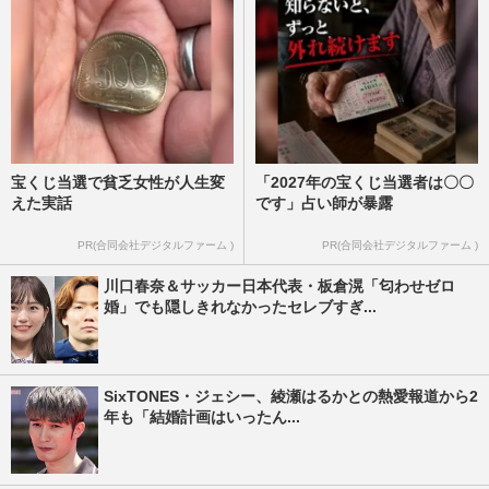
宝くじ当選で貧乏女性が人生変
「2027年の宝くじ当選者は〇〇
えた実話
です」占い師が暴露
PR(合同会社デジタルファーム )
PR(合同会社デジタルファーム )
川口春奈＆サッカー日本代表・板倉滉「匂わせゼロ
婚」でも隠しきれなかったセレブすぎ...
SixTONES・ジェシー、綾瀬はるかとの熱愛報道から2
年も「結婚計画はいったん...