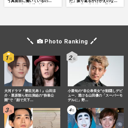
う真面目に働いているの
だ」振り返るかけがえのない
で」、2度の逮捕も諦めなかっ
日々、夢の現在地と“男役”へ
た芸能界“波乱に満ちた37年”
の思い
Photo Ranking
大河ドラマ『豊臣兄弟！』山田涼
小栗旬の“非公表長女”が顔隠しデビ
介・栗原類ら初出演組の“扮装公
ュー、透ける山田優の「スーパーモ
開”で「顔で天下…
デルに」野…