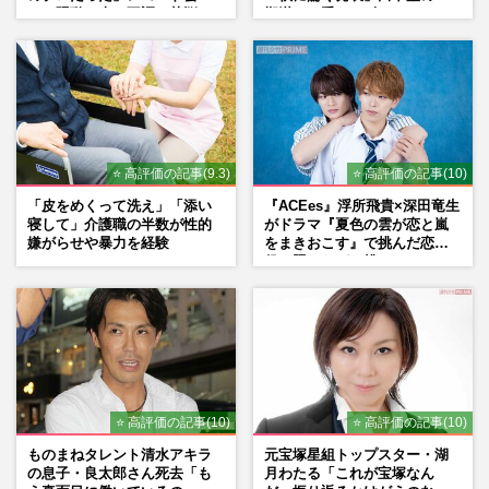
との騒動、声の不調…苦悩の
期満了と重なる“匂わせ”では
先で見つけた“今”
ない理由
⭐ 高評価の記事(9.3)
⭐ 高評価の記事(10)
「皮をめくって洗え」「添い
『ACEes』浮所飛貴×深田竜生
寝して」介護職の半数が性的
がドラマ『夏色の雲が恋と嵐
嫌がらせや暴力を経験
をまきおこす』で挑んだ恋人
役、照れながら挑んだキュン
シーン秘話
⭐ 高評価の記事(10)
⭐ 高評価の記事(10)
ものまねタレント清水アキラ
元宝塚星組トップスター・湖
の息子・良太郎さん死去「も
月わたる「これが宝塚なん