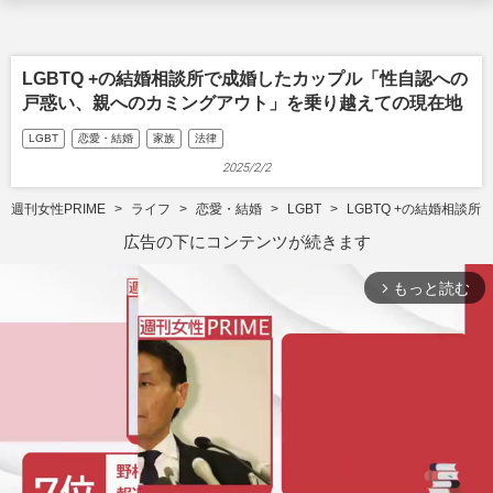
LGBTQ +の結婚相談所で成婚したカップル「性自認への
戸惑い、親へのカミングアウト」を乗り越えての現在地
LGBT
恋愛・結婚
家族
法律
2025/2/2
週刊女性PRIME
ライフ
恋愛・結婚
LGBT
LGBTQ +の結婚相
広告の下にコンテンツが続きます
もっと読む
arrow_forward_ios