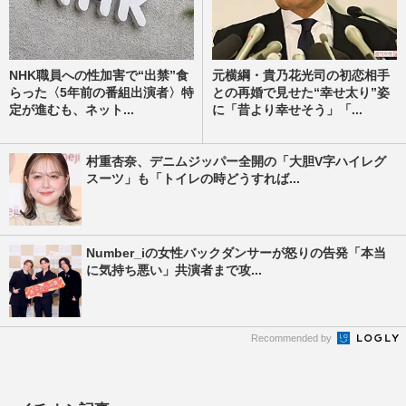
NHK職員への性加害で“出禁”食
元横綱・貴乃花光司の初恋相手
らった〈5年前の番組出演者〉特
との再婚で見せた“幸せ太り”姿
定が進むも、ネット...
に「昔より幸せそう」「...
村重杏奈、デニムジッパー全開の「大胆V字ハイレグ
スーツ」も「トイレの時どうすれば...
Number_iの女性バックダンサーが怒りの告発「本当
に気持ち悪い」共演者まで攻...
Recommended by