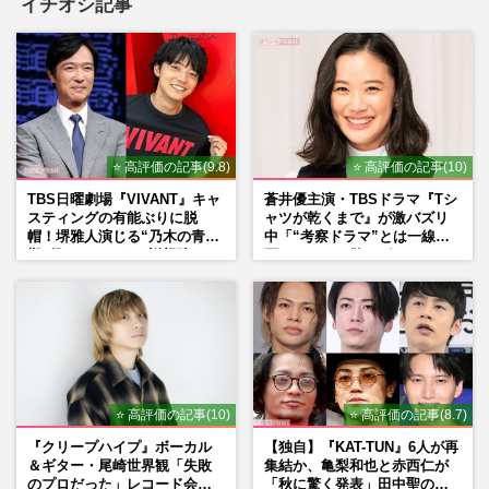
イチオシ記事
⭐ 高評価の記事(9.8)
⭐ 高評価の記事(10)
TBS日曜劇場『VIVANT』キャ
蒼井優主演・TBSドラマ『Tシ
スティングの有能ぶりに脱
ャツが乾くまで』が激バズリ
帽！堺雅人演じる“乃木の青年
中「“考察ドラマ”とは一線を
期”役は、そっくり説根強い
画している」散りばめられた
Mr.Children桜井和寿のバンド
伏線よりも大事な要素
マン長男・櫻井海音だった
⭐ 高評価の記事(10)
⭐ 高評価の記事(8.7)
『クリープハイプ』ボーカル
【独自】『KAT-TUN』6人が再
＆ギター・尾崎世界観「失敗
集結か、亀梨和也と赤西仁が
のプロだった」レコード会社
「秋に驚く発表」田中聖の刑