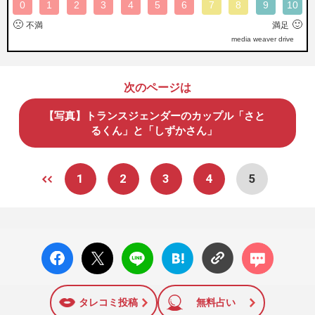
0
1
2
3
4
5
6
7
8
9
10
🙁
🙂
不満
満足
media weaver drive
次のページは
【写真】トランスジェンダーのカップル「さと
るくん」と「しずかさん」
1
2
3
4
5
facebo
X ポス
LINE
はてな
コメン
ok い
ト
ブック
ト
いね
マーク
に追加
タレコミ投稿
無料占い