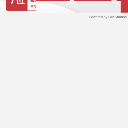
Powered by 
GliaStudios
M
u
t
e