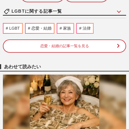
LGBTに関する記事一覧
はるな愛が語るNetflix映画『This is I』の
LGBT
恋愛・結婚
家族
法律
裏側、藤原紀香は「どんな些細なお役でも
いい」と“愛情出演” …
週刊女性2026年4月28日・5月5日号
2026/4/25
恋愛・結婚の記事一覧を見る
日本初の男性恋リア番組『ボーイフレン
ド』とキリン「一番搾り」がコラボ、担当
あわせて読みたい
者が語る戦略とファンからの…
週刊女性PRIME
2026/3/10
双子タレントの弟・深海、両親の育児放棄
や児童相談所からの脱走…壮絶な過去を乗
り越えて選んだ『国際同性…
週刊女性2026年2月17日号
2026/2/7