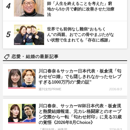
師「人生を終えることを考えた」窮
地から5か月で劇的に改善させた治療
法
世界でも前例なし難病“おもちく
ん”の両親、おでこの骨やまぶたがな
い状態で生まれても「存在に感謝」
恋愛・結婚の最新記事
川口春奈＆サッカー日本代表・板倉滉「匂
わせゼロ婚」でも隠しきれなかったセレブ
すぎる1000万円の“愛の証”
週刊女性PRIME
2026/8/3
川口春奈、サッカーW杯日本代表・板倉滉
と熱愛結婚報道、元カレ格闘家とのオープ
ン交際から一転「匂わせ封印」に見る31歳
の覚悟《2026年8月Choice》
『週刊女性』編集部
2026/8/3