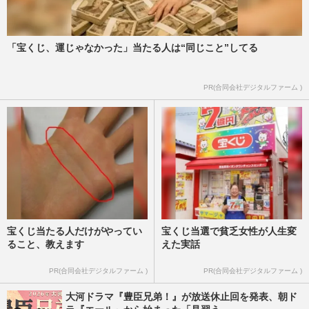
ファン2000人の前でゲイをカミングアウト
したAAA與真司郎、今だから明かす心境
と「２人のボーイフレンドが…
週刊女性2025年10月7日・14日号
2025/9/27
「宝くじ、運じゃなかった」当たる人は“同じこと”してる
【独自】小泉今日子が新宿二丁目のゲイク
PR(合同会社デジタルファーム )
ラブイベントに降臨！ドラァグクイーンと
披露した“伝説のアイドル…
週刊女性2025年10月7日・14日号
2025/9/23
宝くじ当たる人だけがやってい
宝くじ当選で貧乏女性が人生変
ること、教えます
えた実話
PR(合同会社デジタルファーム )
PR(合同会社デジタルファーム )
大河ドラマ『豊臣兄弟！』が放送休止回を発表、朝ド