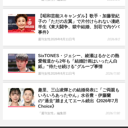
【昭和芸能スキャンダル】歌手・加藤登紀
子の「ただの左翼」で片付けられない凄絶
半生《東大闘争、獄中結婚、別荘で内ゲバ
事件》
週刊女性2026年8月11日号
2026/8/2
SixTONES・ジェシー、綾瀬はるかとの熱
愛報道から2年も「結婚計画はいったん白
紙」“待たせ続ける”グループ事情
週刊女性2026年8月11日号
2026/7/30
趣里、三山凌輝との結婚発表に「ご両親も
いろいろあったやん」水谷豊・伊藤蘭
の“過去”踏まえてエール続出《2026年7月
Choice》
『週刊女性』編集部
2026/7/30