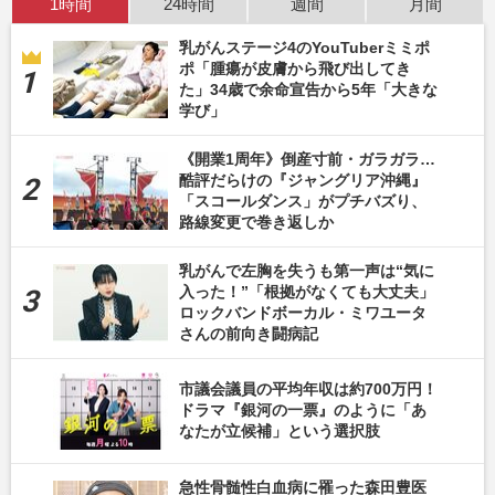
1時間
24時間
週間
月間
乳がんステージ4のYouTuberミミポ
ポ「腫瘍が皮膚から飛び出してき
た」34歳で余命宣告から5年「大きな
学び」
《開業1周年》倒産寸前・ガラガラ…
酷評だらけの『ジャングリア沖縄』
「スコールダンス」がプチバズり、
路線変更で巻き返しか
乳がんで左胸を失うも第一声は“気に
入った！”「根拠がなくても大丈夫」
ロックバンドボーカル・ミワユータ
さんの前向き闘病記
市議会議員の平均年収は約700万円！
ドラマ『銀河の一票』のように「あ
なたが立候補」という選択肢
急性骨髄性白血病に罹った森田豊医