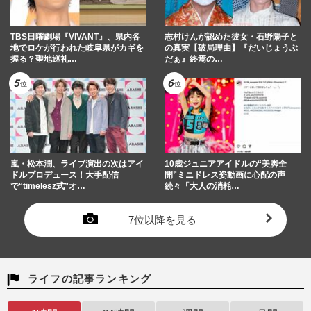
TBS日曜劇場『VIVANT』、県内各
志村けんが認めた彼女・石野陽子と
地でロケが行われた岐阜県がカギを
の真実【破局理由】『だいじょうぶ
握る？聖地巡礼…
だぁ』終焉の…
嵐・松本潤、ライブ演出の次はアイ
10歳ジュニアアイドルの“美脚全
ドルプロデュース！大手配信
開”ミニドレス姿動画に心配の声
で“timelesz式”オ…
続々「大人の消耗…
7位以降を見る
ライフの記事ランキング