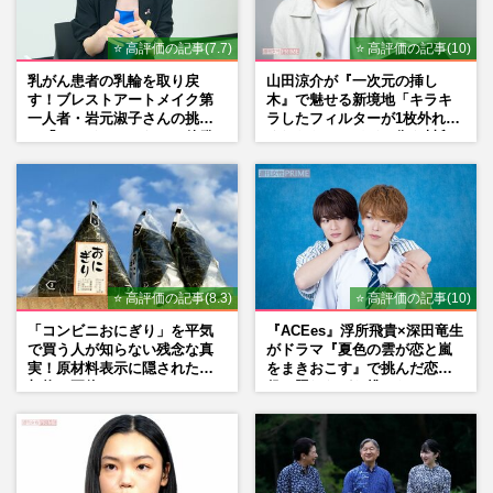
⭐ 高評価の記事(7.7)
⭐ 高評価の記事(10)
乳がん患者の乳輪を取り戻
山田涼介が『一次元の挿し
す！ブレストアートメイク第
木』で魅せる新境地「キラキ
一人者・岩元淑子さんの挑戦
ラしたフィルターが1枚外れて
と「ハードルしかない」啓発
くれたら」アイドル像を封印
の“壁”
した覚悟
⭐ 高評価の記事(8.3)
⭐ 高評価の記事(10)
「コンビニおにぎり」を平気
『ACEes』浮所飛貴×深田竜生
で買う人が知らない残念な真
がドラマ『夏色の雲が恋と嵐
実！原材料表示に隠された添
をまきおこす』で挑んだ恋人
加物の正体
役、照れながら挑んだキュン
シーン秘話