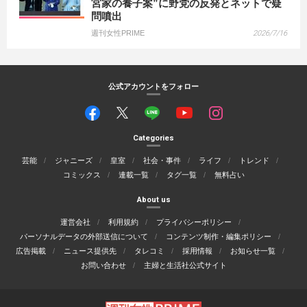
宮家の養子案”に野党の反発とネットで疑
問噴出
週刊女性PRIME
2026/7/16
公式アカウントをフォロー
Categories
芸能
ジャニーズ
皇室
社会・事件
ライフ
トレンド
コミックス
連載一覧
タグ一覧
無料占い
About us
運営会社
利用規約
プライバシーポリシー
パーソナルデータの外部送信について
コンテンツ制作・編集ポリシー
広告掲載
ニュース提供先
タレコミ
採用情報
お知らせ一覧
お問い合わせ
主婦と生活社公式サイト