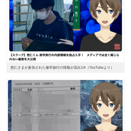
悠仁さまが参加された修学旅行の情報が流出1/4（YouTubeより）