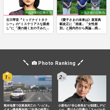
⭐ 高評価の記事(9.2)
⭐ 高評価の記事(9)
古川琴音『ミッドナイトタク
《愛子さまの未来は》皇室典
シー』の“ミステリアスな眼差
範改正に「拙速」「女性差
し”に「僕の描く女の子みた
別」と国内外から異論…残さ
い」現代美術家・奈良美智氏
れた「再改正」の道
もSNSで“公認”
Photo Ranking
熊本地震で従業員死亡の『ハビタ』
小栗旬の“非公表長女”が顔隠しデビ
イオン爆発事故後に“社長の経歴と
ュー、透ける山田優の「スーパーモ