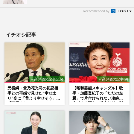
Recommended by
イチオシ記事
⭐ 高評価の記事(7.6)
⭐ 高評価の記事(9)
元横綱・貴乃花光司の初恋相
【昭和芸能スキャンダル】歌
手との再婚で見せた“幸せ太
手・加藤登紀子の「ただの左
り”姿に「昔より幸せそう」
翼」で片付けられない凄絶半
「可愛くなった」とファンほ
生《東大闘争、獄中結婚、別
っこり
荘で内ゲバ事件》