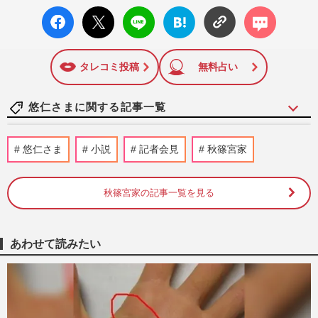
facebo
X ポス
LINE
はてな
コメン
ok い
ト
ブック
ト
いね
マーク
に追加
タレコミ投稿
無料占い
悠仁さまに関する記事一覧
高市早苗首相、消費税減税・物価高対策を
悠仁さま
小説
記者会見
秋篠宮家
後回しで支持率急落、V字回復への目玉人
事は国民民主・玉木雄一郎…
週刊女性2026年8月18日・25日号
4時間前
秋篠宮家の記事一覧を見る
自民党・中曽根弘文氏が愛子さまへの発言
を釈明…過去には日本維新の会・藤田文武
あわせて読みたい
共同代表が「女性皇族の話…
週刊女性PRIME
2026/6/30
自民党・中曽根弘文氏「天皇になったら結