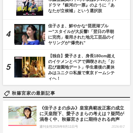
ドラマ『銀河の一票』のように「あ
なたが立候補」という選択肢
佳子さま、鮮やかな“琵琶湖ブル
ー”スタイルが大反響!「翌日の早朝
に完売」着用された地元工芸品のイ
ヤリングが“爆売れ”
【独自】愛子さま、身長180cm超え
のイケメンとペアで満喫された「お
忍び遊園地デート」学生最後の夏休
みはユニクロ私服で東京ドームシテ
ィへ！
秋篠宮家の最新記事
《佳子さまの歩み》皇室典範改正案の成立
に天皇陛下、愛子さまらの考えは？疑問が
渦巻く中、秋篠宮さまに期待される肉声
週刊女性2026年8月11日号
2026/8/2