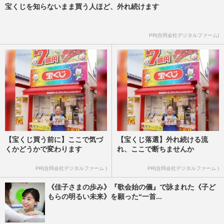
宝くじを知らないまま買う人ほど、外れ続けます
PR(合同会社デジタルファーム)
【宝くじ買う前に】ここで気づ
【宝くじ落選】外れ続ける流
くかどうかで変わります
れ、ここで断ちませんか
PR(合同会社デジタルファーム )
PR(合同会社デジタルファーム )
《佳子さまの歩み》『歌会始の儀』で詠まれた《子ど
もらの明るい未来》を願った“一首...