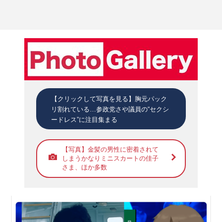
【クリックして写真を見る】胸元パック
リ割れている…参政党さや議員の“セクシ
ードレス”に注目集まる
【写真】金髪の男性に密着されて
しまうかなりミニスカートの佳子
さま、ほか多数