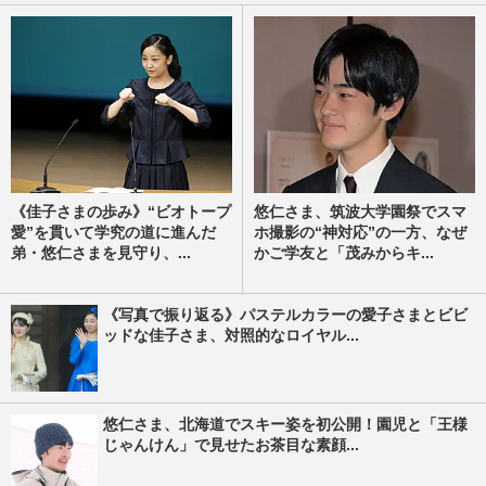
《佳子さまの歩み》“ビオトープ
悠仁さま、筑波大学園祭でスマ
愛”を貫いて学究の道に進んだ
ホ撮影の“神対応”の一方、なぜ
弟・悠仁さまを見守り、...
かご学友と「茂みからキ...
《写真で振り返る》パステルカラーの愛子さまとビビ
ッドな佳子さま、対照的なロイヤル...
悠仁さま、北海道でスキー姿を初公開！園児と「王様
じゃんけん」で見せたお茶目な素顔...