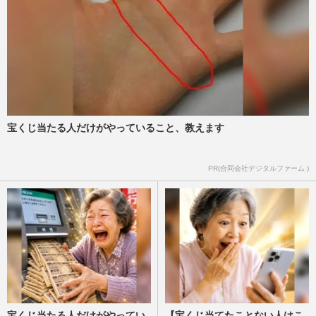
婚する人もいない」愛子さまへの“不敬発
言”、翌日に釈明も止まら…
週刊女性PRIME
2026/6/29
天皇陛下と秋篠宮さまに“水面下の団
結”か…高市政権の強硬な皇室典範改正に
対峙する「子を思う父親の気持…
週刊女性2026年7月7日・14日号
2026/6/25
宝くじ当たる人だけがやっていること、教えます
佳子さま、お気に入りの「カメリアワン
PR(合同会社デジタルファーム )
ピ」で紀子さまと“みどりリンク”コーデ…
母から娘へ受け継がれる衣…
週刊女性PRIME
2026/6/21
宝くじ当たる人だけがやってい
【宝くじ当てたことない人はこ