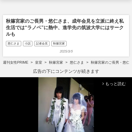
秋篠宮家のご長男・悠仁さま、成年会見を立派に終え私
生活では“ラノベ”に熱中、進学先の筑波大学にはサーク
ルも
悠仁さま
小説
記者会見
秋篠宮家
2025/3/5
週刊女性PRIME
皇室
秋篠宮家
悠仁さま
秋篠宮家のご長男・悠仁
広告の下にコンテンツが続きます
もっと読む
arrow_forward_ios