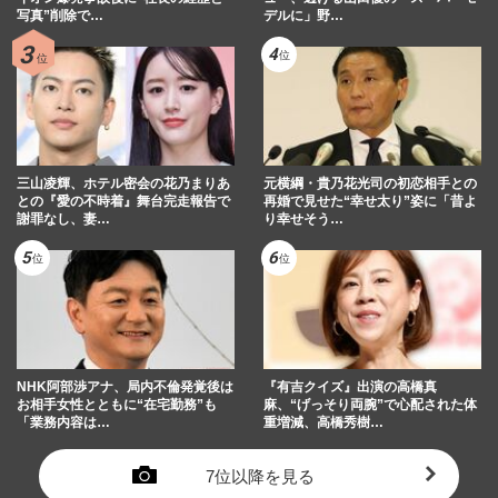
写真”削除で…
デルに」野…
三山凌輝、ホテル密会の花乃まりあ
元横綱・貴乃花光司の初恋相手との
との『愛の不時着』舞台完走報告で
再婚で見せた“幸せ太り”姿に「昔よ
謝罪なし、妻…
り幸せそう…
NHK阿部渉アナ、局内不倫発覚後は
『有吉クイズ』出演の高橋真
お相手女性とともに“在宅勤務”も
麻、“げっそり両腕”で心配された体
「業務内容は…
重増減、高橋秀樹…
7位以降を見る