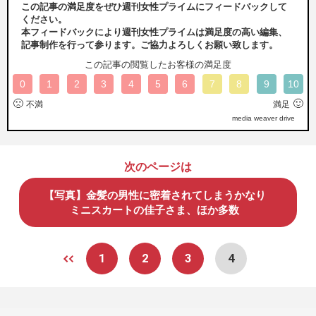
この記事の満足度をぜひ週刊女性プライムにフィードバックして
ください。
本フィードバックにより週刊女性プライムは満足度の高い編集、
記事制作を行って参ります。ご協力よろしくお願い致します。
この記事の閲覧したお客様の満足度
0
1
2
3
4
5
6
7
8
9
10
🙁
🙂
不満
満足
media weaver drive
次のページは
【写真】金髪の男性に密着されてしまうかなり
ミニスカートの佳子さま、ほか多数
1
2
3
4