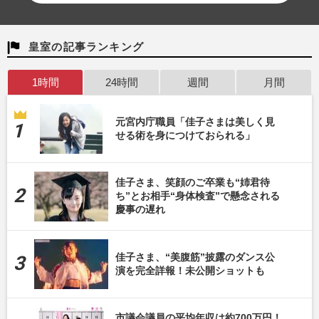
皇室の記事ランキング
1時間
24時間
週間
月間
元宮内庁職員「佳子さまは美しく見
せる術を身につけておられる」
佳子さま、笑顔のご卒業も“姉君待
ち”とお相手“身体検査”で懸念される
慶事の遅れ
佳子さま、“美腹筋”披露のダンス公
演を完全詳報！未公開ショットも
市議会議員の平均年収は約700万円！