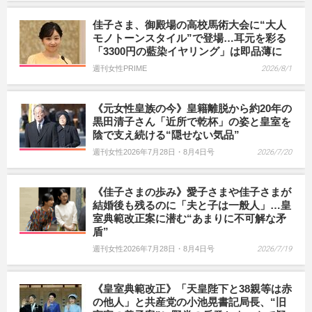
佳子さま、御殿場の高校馬術大会に“大人
モノトーンスタイル”で登場…耳元を彩る
「3300円の藍染イヤリング」は即品薄に
週刊女性PRIME
2026/8/1
《元女性皇族の今》皇籍離脱から約20年の
黒田清子さん「近所で乾杯」の姿と皇室を
陰で支え続ける“隠せない気品”
週刊女性2026年7月28日・8月4日号
2026/7/20
《佳子さまの歩み》愛子さまや佳子さまが
結婚後も残るのに「夫と子は一般人」…皇
室典範改正案に潜む“あまりに不可解な矛
盾”
週刊女性2026年7月28日・8月4日号
2026/7/19
《皇室典範改正》「天皇陛下と38親等は赤
の他人」と共産党の小池晃書記局長、“旧