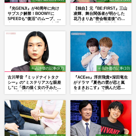
『光GENJI』が40周年に向け
【独自】元『BE:FIRST』三山
サブスク解禁！BOOWYに
凌輝、舞台関係者が明かした
SPEEDも“復活”のムーブ、本
花乃まりあ“密会報道後”の呆
人たちのコメント続々で急浮
れ発言と、『愛の不時着』の
上する“再結成”の道
劇場が答えた共演舞台の行方
⭐ 高評価の記事(9.7)
⭐ 高評価の記事(10)
古川琴音『ミッドナイトタク
『ACEes』浮所飛貴×深田竜生
シー』の“ミステリアスな眼差
がドラマ『夏色の雲が恋と嵐
し”に「僕の描く女の子みた
をまきおこす』で挑んだ恋人
い」現代美術家・奈良美智氏
役、照れながら挑んだキュン
もSNSで“公認”
シーン秘話