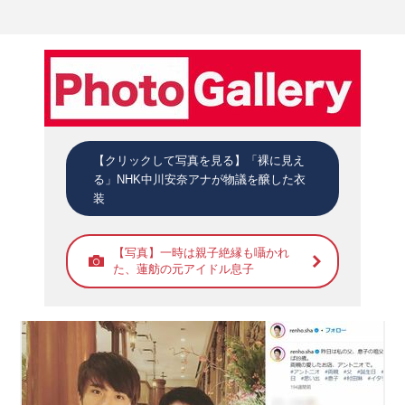
【クリックして写真を見る】「裸に見え
る」NHK中川安奈アナが物議を醸した衣
装
【写真】一時は親子絶縁も囁かれ
た、蓮舫の元アイドル息子