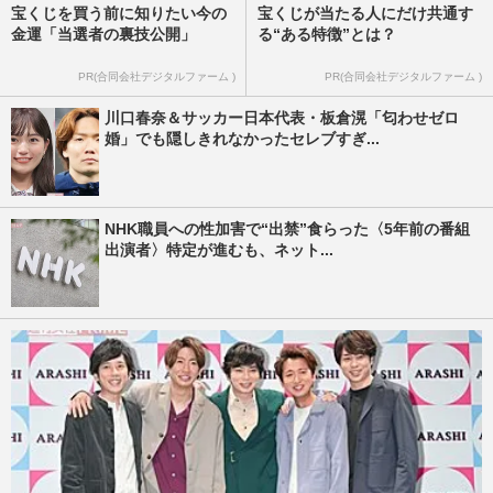
宝くじを買う前に知りたい今の
宝くじが当たる人にだけ共通す
金運「当選者の裏技公開」
る“ある特徴”とは？
PR(合同会社デジタルファーム )
PR(合同会社デジタルファーム )
川口春奈＆サッカー日本代表・板倉滉「匂わせゼロ
婚」でも隠しきれなかったセレブすぎ...
NHK職員への性加害で“出禁”食らった〈5年前の番組
出演者〉特定が進むも、ネット...