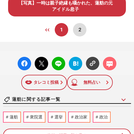
【写真】一時は親子絶縁も囁かれた、蓮舫の元
アイドル息子
1
2
facebo
X ポス
LINE
はてな
コメン
ok い
ト
ブック
ト
いね
マーク
に追加
タレコミ投稿
無料占い
蓮舫に関する記事一覧
蓮舫議員「あまりにも愕然…」高市早苗首
蓮舫
衆院選
選挙
政治家
政治
相の熊本地震“合掌姿”を痛烈批判するも
「なんでも揚げ足」国民か…
週刊女性PRIME
2026/8/5