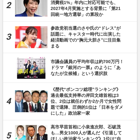
消費税1%」年内に対応可能でも、
2027年4月実施とする背景に「第21
回統一地方選挙」の算段か
参政党初当選のさや氏の“ドレス”が
話題に、キャスター時代に出演した
経済動画での“胸元大胆さ”に注目集
まる
市議会議員の平均年収は約700万円！
ドラマ『銀河の一票』のように「あ
なたが立候補」という選択肢
《歴代“ポンコツ総理”ランキング》
過去最低支持率の岸田文雄首相は3
位、2位は就任わずか2か月で女性問
題で退陣、圧倒的1位は「日本をダメ
にした」政治家一家
高市早苗首相に小泉進次郎、石破茂
も…男女1000人が選んだ《引退して
ほしい政治家ランキング》1位は“自