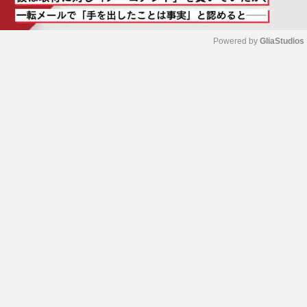
Powered by 
GliaStudios
M
u
t
e