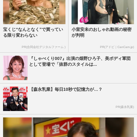
宝くじ“なんとなく”で買ってい
小室安未のおしゃれ動画の秘密
る限り変わらない
が判明
PR(合同会社デジタルファーム )
PR(アドビ｜CanCam.jp)
『しゃべくり007』出演の畑野ひろ子、美ボディ軍団
として登場で「抜群のスタイルは...
【森永乳業】毎日10秒で記憶力が…？
PR(森永乳業)