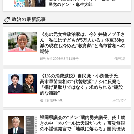
民党のドン”・麻生太郎
政治の最新記事
《あの元女性政治家は、今》井脇ノブ子さ
ん「私には子どもが5万人いる」体重38kg
減の現在も冷めぬ“教育熱”と高市首相への
期待
週刊女性2026年8月11日号
4時間前
《1%の消費減税》自民党・小渕優子氏、
高市早苗首相の“代替財源”ナシに反発も
「揚げ足取りではなく」求められる“建設
的な議論”
週刊女性PRIME
2026/8/7
福岡県議会の“ドン”蔵内勇夫議長、炎上続
きの中「ネパールは天国だった」震災無視
の不謹慎発言で「地獄に落ちろ」国民憤慨