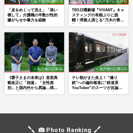
⭐ 高評価の記事(9.3)
⭐ 高評価の記事(9.8)
「皮をめくって洗え」「添い
TBS日曜劇場『VIVANT』キャ
寝して」介護職の半数が性的
スティングの有能ぶりに脱
嫌がらせや暴力を経験
帽！堺雅人演じる“乃木の青年
期”役は、そっくり説根強い
Mr.Children桜井和寿のバンド
マン長男・櫻井海音だった
⭐ 高評価の記事(9)
⭐ 高評価の記事(10)
《愛子さまの未来は》皇室典
テレ朝がまた炎上！ “撮り
範改正に「拙速」「女性差
鉄”への偏向報道に“鉄道系
別」と国内外から異論…残さ
YouTuber”のスーツが反論
れた「再改正」の道
ネットからも怒りの声「また
印象操作」「局の仕込みで
は？」
Photo Ranking