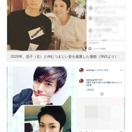
2020年、息子（左）と仲むつまじい姿を披露した蓮舫（SNSより）