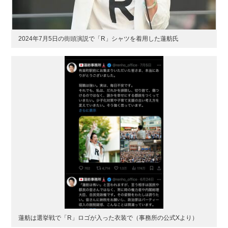
2024年7月5日の街頭演説で「R」シャツを着用した蓮舫氏
蓮舫は選挙戦で「R」ロゴが入った衣装で（事務所の公式Xより）