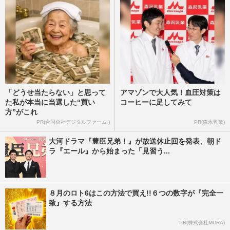
も「チケット入手困難」と…
週刊女性PRIME
2026/3/10
「どうせ当たらない」と思って
アマゾンで大人気！血圧対策は
た私が本当に当選した“買い
コーヒーに足してみて
方”がこれ
PR(合同会社デジタルファーム )
PR(森永乳業)
大河ドラマ『豊臣兄弟！』が放送休止回を発表、朝ド
ラ『エール』から始まった「見習う...
８月のロト6はこの方法で買え!!６つの数字が『完全一
致』する方法
PR(株式会社MURA)