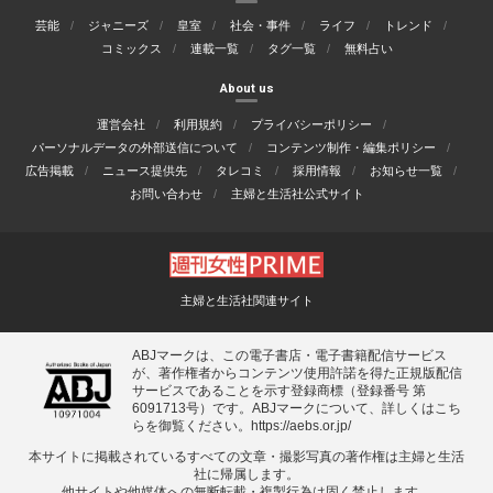
芸能
ジャニーズ
皇室
社会・事件
ライフ
トレンド
コミックス
連載一覧
タグ一覧
無料占い
About us
運営会社
利用規約
プライバシーポリシー
パーソナルデータの外部送信について
コンテンツ制作・編集ポリシー
広告掲載
ニュース提供先
タレコミ
採用情報
お知らせ一覧
お問い合わせ
主婦と生活社公式サイト
主婦と生活社関連サイト
ABJマークは、この電子書店・電子書籍配信サービス
が、著作権者からコンテンツ使用許諾を得た正規版配信
サービスであることを示す登録商標（登録番号 第
6091713号）です。ABJマークについて、詳しくはこち
らを御覧ください。
https://aebs.or.jp/
本サイトに掲載されているすべての⽂章・撮影写真の著作権は主婦と⽣活
社に帰属します。
他サイトや他媒体への無断転載・複製⾏為は固く禁⽌します。