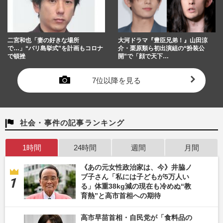
二宮和也「妻の好きな場所
大河ドラマ『豊臣兄弟！』山田涼
で…」“バリ島挙式”を計画もコロナ
介・栗原類ら初出演組の“扮装公
で頓挫
開”で「顔で天下…
7位以降を見る
社会・事件の記事ランキング
1時間
24時間
週間
月間
《あの元女性政治家は、今》井脇ノ
ブ子さん「私には子どもが5万人い
る」体重38kg減の現在も冷めぬ“教
育熱”と高市首相への期待
高市早苗首相・自民党が「食料品の