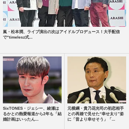
嵐・松本潤、ライブ演出の次はアイドルプロデュース！大手配信
で“timelesz式...
SixTONES・ジェシー、綾瀬は
元横綱・貴乃花光司の初恋相手
るかとの熱愛報道から2年も「結
との再婚で見せた“幸せ太り”姿
婚計画はいったん...
に「昔より幸せそう」「...