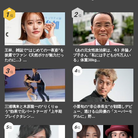
王林、雑誌で“はじめての一夜姿”を
《あの元女性政治家は、今》井脇ノ
披露でファン《天然ボケが魅力だっ
ブ子さん「私には子どもが5万人い
たのに…》…
る」体重38kg…
三浦璃来と木原龍一の“りくりゅ
小栗旬の“非公表長女”が顔隠しデビ
う”効果で元パートナーガ『上半期
ュー、透ける山田優の「スーパーモ
ブレイクタレン…
デルに」野…