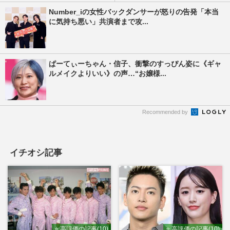
Number_iの女性バックダンサーが怒りの告発「本当
に気持ち悪い」共演者まで攻...
ぱーてぃーちゃん・信子、衝撃のすっぴん姿に《ギャ
ルメイクよりいい》の声…“お嬢様...
Recommended by
イチオシ記事
⭐ 高評価の記事(10)
⭐ 高評価の記事(10)