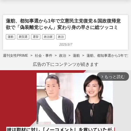
蓮舫、都知事選から1年で立憲民主党復党＆国政復帰意
欲で「偽装離党じゃん」変わり身の早さに総ツッコミ
蓮舫
衆院選
選挙
政治家
政治
2025/3/7
週刊女性PRIME
社会・事件
政治
蓮舫
蓮舫、都知事選から1年で
広告の下にコンテンツが続きます
もっと読む
arrow_forward_ios