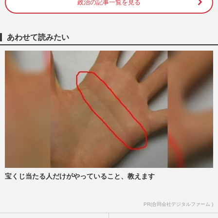
政治の記事一覧を見る
高市早苗首相が熊本地震を自衛隊のヘリで
視察、上空での合掌姿に蓮舫議員が噛みつ
あわせて読みたい
いた「止める人はいなかっ…
週刊女性PRIME
2026/8/5
《「もう引退してほしい」不祥事議員
TOP5》美容の三原じゅん子氏・不倫の今
井絵理子氏らを抑えた1位は「自…
週刊女性2026年5月26日号
2026/5/13
《次の女性首相になってほしい政治家
TOP5》片山さつき氏、小野田紀美氏を圧
倒したのは「次々と政策を出す」…
週刊女性2026年4月28日・5月5日号
2026/4/22
宝くじ当たる人だけがやっていること、教えます
小川淳也氏の“閣僚WBC観戦”つるし上げ
PR(合同会社デジタルファーム )
に「どうでもええがな」と呆れ声、蓮舫氏