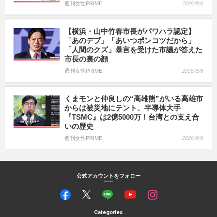
週刊女性PRIME
2026/8/6
【横浜・山中竹春市長がパワハラ認定】
「あのデブ」「あいつポンコツだから」
「人間のクズ」暴言を受けた市議が答えた
市長の裏の顔
週刊女性PRIME
2026/8/6
くまモンと仲良しの“高雄熊”がいる高雄市
からは被災地にテント、半導体大手
『TSMC』は2億5000万！台湾との支え合
いの歴史
週刊女性PRIME
2026/8/6
公式アカウントをフォロー
Categories