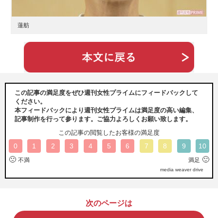
蓮舫
この記事の満足度をぜひ週刊女性プライムにフィードバックして
ください。
本フィードバックにより週刊女性プライムは満足度の高い編集、
記事制作を行って参ります。ご協力よろしくお願い致します。
この記事の閲覧したお客様の満足度
0
1
2
3
4
5
6
7
8
9
10
🙁
🙂
不満
満足
media weaver drive
次のページは