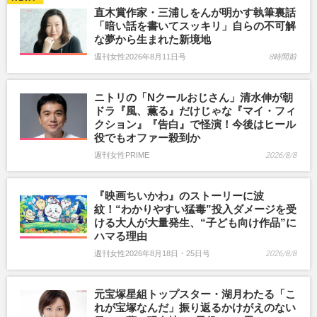
直木賞作家・三浦しをんが明かす執筆裏話
「暗い話を書いてスッキリ」自らの不可解
な夢から生まれた新境地
週刊女性2026年8月11日号
8時間前
ニトリの「Nクールおじさん」清水伸が朝
ドラ『風、薫る』だけじゃな『マイ・フィ
クション』『告白』で怪演！今後はヒール
役でもオファー殺到か
週刊女性PRIME
2026/8/8
『映画ちいかわ』のストーリーに波
紋！“わかりやすい猛毒”投入ダメージを受
ける大人が大量発生、“子ども向け作品”に
ハマる理由
週刊女性2026年8月18日・25日号
2026/8/8
元宝塚星組トップスター・湖月わたる「こ
れが宝塚なんだ」振り返るかけがえのない