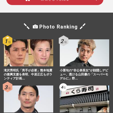
Photo Ranking
滝沢秀明氏「男手が必要」熊本地震
小栗旬の“非公表長女”が顔隠しデビ
の復興支援を表明、中居正広もボラ
ュー、透ける山田優の「スーパーモ
ンティア計画…
デルに」野…