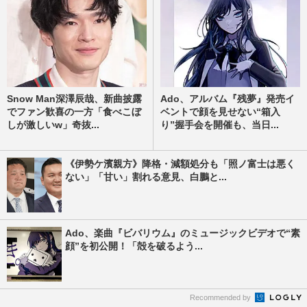
Snow Man深澤辰哉、新曲披露
Ado、アルバム『残夢』発売イ
でファン歓喜の一方「食べこぼ
ベントで顔を見せない“箱入
しが激しいw」奇抜...
り”握手会を開催も、当日...
《伊勢ケ濱親方》降格・減額処分も「照ノ富士は悪く
ない」「甘い」割れる意見、白鵬と...
Ado、楽曲『ビバリウム』のミュージックビデオで“素
顔”を初公開！「殻を破るよう...
Recommended by