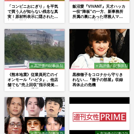
「コンビニおにぎり」を平気
飯沼愛『VIVANT』天才ハッカ
で買う人が知らない残念な真
ー役“降板”の一方、新事務所
実！原材料表示に隠された添
所属の裏にあった堺雅人マネ
加物の正体
ージャーの「後押し」
⭐ 高評価の記事(8.5)
⭐ 高評価の記事(8.5)
《熊本地震》従業員死亡のイ
黒柳徹子をコロナから守りき
オンモール『ハビタ』、他店
れない…『徹子の部屋』収録
舗でも“売上回収”指示発覚で
再休止の危機
「命より金」通用しなくなっ
た言い訳
⭐ 高評価の記事(8.7)
⭐ 高評価の記事(10)