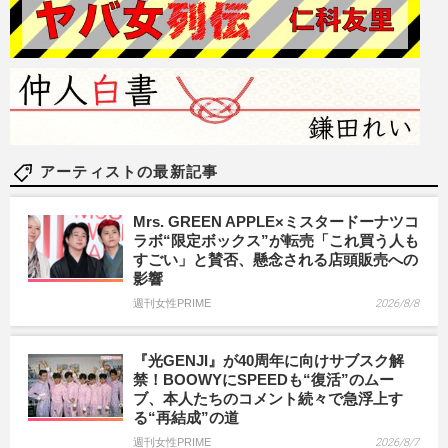
アーティストの最新記事
Mrs. GREEN APPLE×ミスタードーナツコ
ラボ“限定ボックス”が転売「これ買う人も
すごい」と賛否、懸念される店頭販売への
影響
週刊女性PRIME
2026/8/8
『光GENJI』が40周年に向けサブスク解
禁！BOOWYにSPEEDも“復活”のムー
ブ、本人たちのコメント続々で急浮上す
る“再結成”の道
週刊女性PRIME
2026/8/7