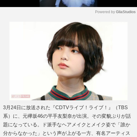
Powered by 
GliaStudios
M
u
t
e
3月24日に放送された『CDTVライブ！ライブ！』（TBS
系）に、元欅坂46の平手友梨奈が出演。その変貌ぶりが話
題になっている。ド派手なヘアメイクとメイク姿で「誰か
分からなかった」という声が上がる一方、有名アーティス