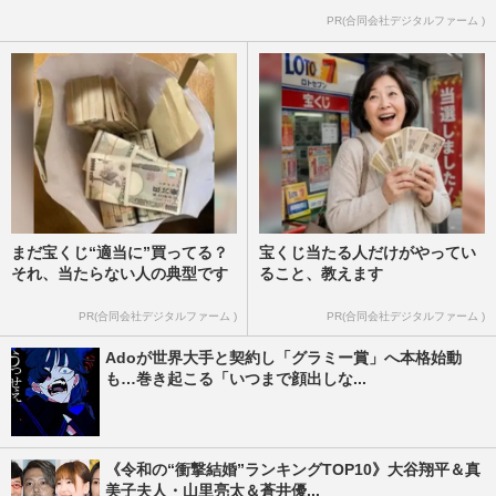
PR(合同会社デジタルファーム )
まだ宝くじ“適当に”買ってる？
宝くじ当たる人だけがやってい
それ、当たらない人の典型です
ること、教えます
PR(合同会社デジタルファーム )
PR(合同会社デジタルファーム )
Adoが世界大手と契約し「グラミー賞」へ本格始動
も…巻き起こる「いつまで顔出しな...
《令和の“衝撃結婚”ランキングTOP10》大谷翔平＆真
美子夫人・山里亮太＆蒼井優...