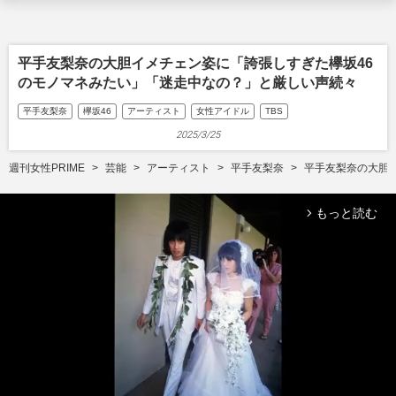
平手友梨奈の大胆イメチェン姿に「誇張しすぎた欅坂46
のモノマネみたい」「迷走中なの？」と厳しい声続々
平手友梨奈
欅坂46
アーティスト
女性アイドル
TBS
2025/3/25
週刊女性PRIME
芸能
アーティスト
平手友梨奈
平手友梨奈の大胆
もっと読む
arrow_forward_ios