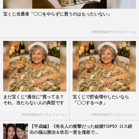
宝くじ当選者「〇〇をやらずに買うのはもったいない」
PR(合同会社デジタルファーム )
まだ宝くじ“適当に”買ってる？
宝くじで貯金増やしたいなら
それ、当たらない人の典型です
「〇〇するべき」
PR(合同会社デジタルファーム )
PR(合同会社デジタルファーム )
【平成編】《有名人の衝撃だった結婚TOP5》ロス続
出の福山雅治＆吹石一恵を僅差で...