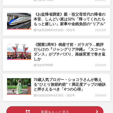
《お盆帰省調査》親・祖父母世代の帰省の
本音、しんどい派は32%「帰ってくれたら
もっと嬉しい」家事や金銭負担の“リアル”
週刊女性2026年8月18日・25日号
2026/8/8
《開業1周年》倒産寸前・ガラガラ…酷評
だらけの『ジャングリア沖縄』「スコール
ダンス」がプチバズり、路線変更で巻き返
しか
週刊女性PRIME
2026/8/8
70歳人気ブロガー・ショコラさんが教え
る“ひとり旅節約術”！満足度アップの秘訣
と押さえるべき「4つの心得」
週刊女性2026年8月18日・25日号
2026/8/8
新着をもっと見る