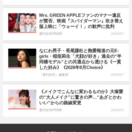
Mrs. GREEN APPLEファンのマナー違反
が賛否、映画『スパイダーマン』吹き替え
版上映に「ウェーイ！」の歓声に批判
週刊女性PRIME
2026/8/7
なにわ男子・長尾謙杜と熱愛報道の元E-
girls・稲垣莉生「犬顔が好き」過去の“半
同棲モデル”との共通点から透ける《一貫
した好み》《2026年8月Choice》
『週刊女性』編集部
2026/8/7
《メイクでこんなに変わるものか》大塚愛
の“大人メイク”に驚きの声…“あざとかわ
いい”からの路線変更
週刊女性PRIME
2026/8/5