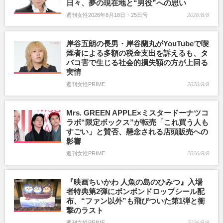
日々、夢の現在地と“男役”への思い
週刊女性2026年8月18日・25日号
2026/8/8
岸谷五朗の長男・岸谷蘭丸がYouTubeで喫
煙者による多額の税金支出を訴えるも、タ
バコ害で生じる社会的損失額の方が上回る
実情
週刊女性PRIME
2026/8/8
Mrs. GREEN APPLE×ミスタードーナツコ
ラボ“限定ボックス”が転売「これ買う人も
すごい」と賛否、懸念される店頭販売への
影響
週刊女性PRIME
2026/8/8
『映画ちいかわ 人魚の島のひみつ』入場
者特典第2弾にボンボンドロップシール配
布、“ファン以外”も飛びついた第1弾と衝
撃のラスト
週刊女性PRIME
2026/8/8