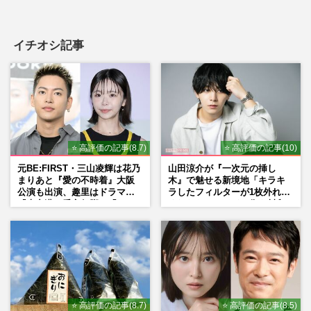
イチオシ記事
⭐ 高評価の記事(8.7)
⭐ 高評価の記事(10)
元BE:FIRST・三山凌輝は花乃
山田涼介が『一次元の挿し
まりあと『愛の不時着』大阪
木』で魅せる新境地「キラキ
公演も出演、趣里はドラマ
ラしたフィルターが1枚外れて
『大空港』番宣行脚に「メン
くれたら」アイドル像を封印
タル強すぎ」の実情
した覚悟
⭐ 高評価の記事(8.7)
⭐ 高評価の記事(8.5)