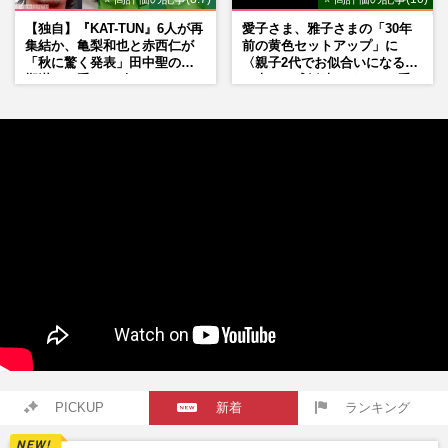
【独自】『KAT-TUN』6人が再
愛子さま、雅子さまの「30年
集結か、亀梨和也と赤西仁が
前の黄色セットアップ」に
「秋に驚く発表」田中聖の刑
〈親子2代でお似合いになる〉
期満了と重なる“匂わせ”では
の声、ご成婚時のドレスも手
ない理由
がけた森英恵さんとの絆
PICKUP
新着
ランキング