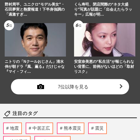
野村周平、ユニクロ“モデル美女”・
くら寿司、閉店間際の“ネタ大盛
石田夢実と熱愛報道！下半身強調の
り”写真が話題に「出会えたらラッ
「過激すぎ…
キー」広報が明…
ニトリの「Nクールおじさん」清水
安室奈美恵の“私生活”が報じられな
伸が朝ドラ『風、薫る』だけじゃな
い背景に、前例がないほどの「取材
『マイ・フィ…
リスク」
7位以降を見る
注目のタグ
地震
中居正広
熊本震災
震災