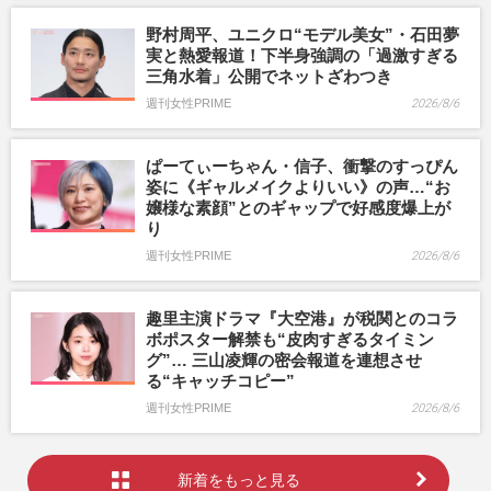
野村周平、ユニクロ“モデル美女”・石田夢
実と熱愛報道！下半身強調の「過激すぎる
三角水着」公開でネットざわつき
週刊女性PRIME
2026/8/6
ぱーてぃーちゃん・信子、衝撃のすっぴん
姿に《ギャルメイクよりいい》の声…“お
嬢様な素顔”とのギャップで好感度爆上が
り
週刊女性PRIME
2026/8/6
趣里主演ドラマ『大空港』が税関とのコラ
ボポスター解禁も“皮肉すぎるタイミン
グ”… 三山凌輝の密会報道を連想させ
る“キャッチコピー”
週刊女性PRIME
2026/8/6
新着をもっと見る