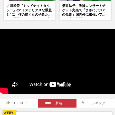
古川琴音『ミッドナイトタク
酒井法子、香港コンサートチ
シー』の“ミステリアスな眼差
ケット完売で「まさにアジア
し”に「僕の描く女の子みた
の歌姫」国内外に根強いファ
い」現代美術家・奈良美智氏
ンで完全復活か
もSNSで“公認”
PICKUP
新着
ランキング