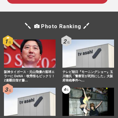
Photo Ranking
阪神タイガース・元山飛優の落球エ
テレビ朝日『モーニングショー』玉
ラーに DeNA・牧秀悟もビックリ！
川徹氏「警察官が死刑にした」大阪
2連覇目指す藤…
府発砲事件へ…