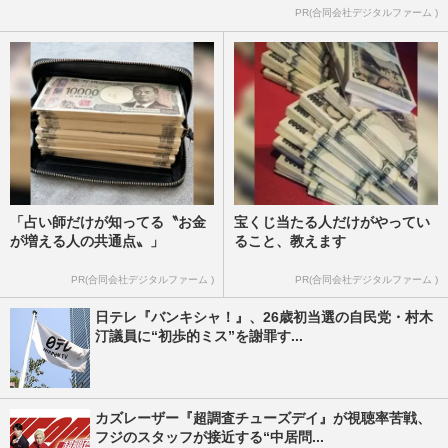
PR(合同会社デジタルファーム )
「占い師だけが知ってる〝お金
宝くじ当たる人だけがやってい
が増える人の共通点〟」
ること、教えます
PR(合同会社デジタルファーム )
PR(合同会社デジタルファーム )
日テレ『バンキシャ！』、26歳初当選の自民党・村木
汀議員に“初歩的ミス”を謝罪す...
カズレーザー『超調査チューズデイ』が視聴率苦戦、
フジのスタッフが接近する“中居問...