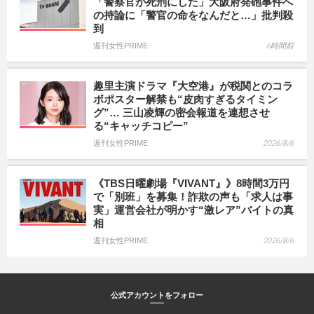
「警察官が死刑にした」大阪府発砲事件へ
の持論に「警官の命をなんだと…」批判殺
到
週刊女性PRIME
6時間前
趣里主演ドラマ『大空港』が税関とのコラ
ボポスター解禁も“皮肉すぎるタイミン
グ”… 三山凌輝の密会報道を連想させ
る“キャッチコピー”
週刊女性PRIME
2026/8/6
《TBS日曜劇場『VIVANT』》8時間3万円
で「別班」を募集！詐欺の声も「求人は事
実」運営会社が明かす“激レア”バイトの真
相
週刊女性PRIME
2026/8/6
公式アカウントをフォロー