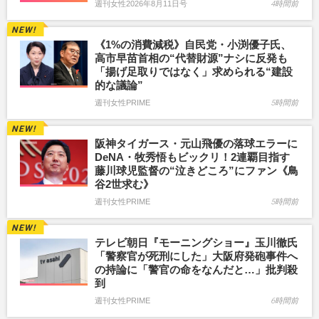
週刊女性2026年8月11日号
4時間前
《1%の消費減税》自民党・小渕優子氏、
高市早苗首相の“代替財源”ナシに反発も
「揚げ足取りではなく」求められる“建設
的な議論”
週刊女性PRIME
5時間前
阪神タイガース・元山飛優の落球エラーに
DeNA・牧秀悟もビックリ！2連覇目指す
藤川球児監督の“泣きどころ”にファン《鳥
谷2世求む》
週刊女性PRIME
5時間前
テレビ朝日『モーニングショー』玉川徹氏
「警察官が死刑にした」大阪府発砲事件へ
の持論に「警官の命をなんだと…」批判殺
到
週刊女性PRIME
6時間前