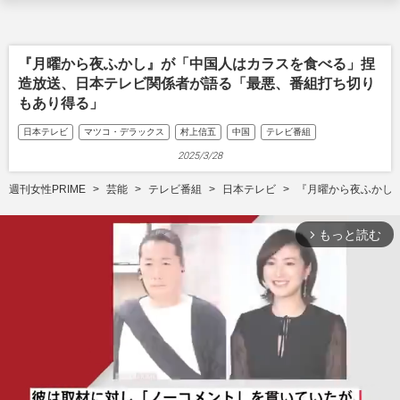
『月曜から夜ふかし』が「中国人はカラスを食べる」捏
造放送、日本テレビ関係者が語る「最悪、番組打ち切り
もあり得る」
日本テレビ
マツコ・デラックス
村上信五
中国
テレビ番組
2025/3/28
週刊女性PRIME
芸能
テレビ番組
日本テレビ
『月曜から夜ふかし
もっと読む
arrow_forward_ios