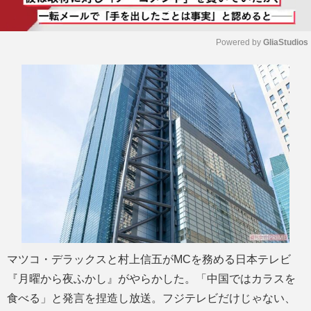
Powered by 
GliaStudios
M
u
t
e
マツコ・デラックスと村上信五がMCを務める日本テレビ
『月曜から夜ふかし』がやらかした。「中国ではカラスを
食べる」と発言を捏造し放送。フジテレビだけじゃない、