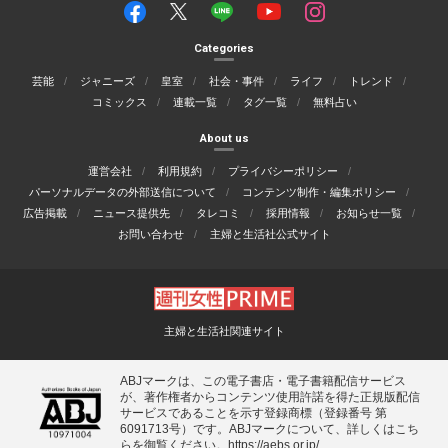
Categories
芸能
ジャニーズ
皇室
社会・事件
ライフ
トレンド
コミックス
連載一覧
タグ一覧
無料占い
About us
運営会社
利用規約
プライバシーポリシー
パーソナルデータの外部送信について
コンテンツ制作・編集ポリシー
広告掲載
ニュース提供先
タレコミ
採用情報
お知らせ一覧
お問い合わせ
主婦と生活社公式サイト
主婦と生活社関連サイト
ABJマークは、この電子書店・電子書籍配信サービス
が、著作権者からコンテンツ使用許諾を得た正規版配信
サービスであることを示す登録商標（登録番号 第
6091713号）です。ABJマークについて、詳しくはこち
らを御覧ください。
https://aebs.or.jp/