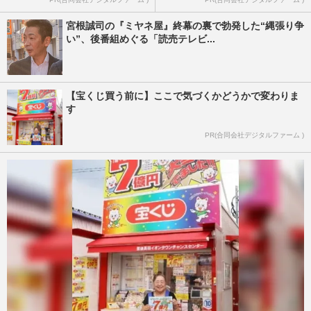
宮根誠司の『ミヤネ屋』終幕の裏で勃発した“縄張り争
い”、後番組めぐる「読売テレビ...
【宝くじ買う前に】ここで気づくかどうかで変わりま
す
PR(合同会社デジタルファーム )