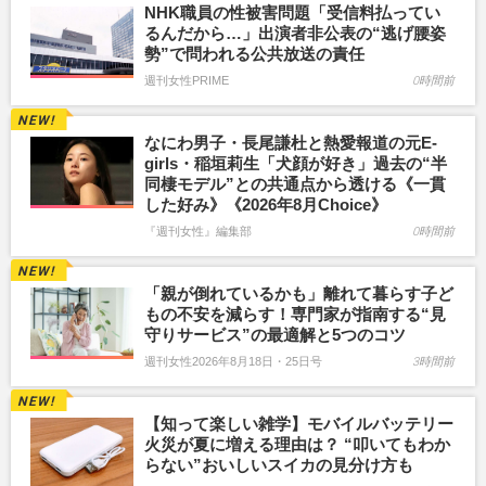
NHK職員の性被害問題「受信料払ってい
るんだから…」出演者非公表の“逃げ腰姿
勢”で問われる公共放送の責任
週刊女性PRIME
0時間前
なにわ男子・長尾謙杜と熱愛報道の元E-
girls・稲垣莉生「犬顔が好き」過去の“半
同棲モデル”との共通点から透ける《一貫
した好み》《2026年8月Choice》
『週刊女性』編集部
0時間前
「親が倒れているかも」離れて暮らす子ど
もの不安を減らす！専門家が指南する“見
守りサービス”の最適解と5つのコツ
週刊女性2026年8月18日・25日号
3時間前
【知って楽しい雑学】モバイルバッテリー
火災が夏に増える理由は？ “叩いてもわか
らない”おいしいスイカの見分け方も