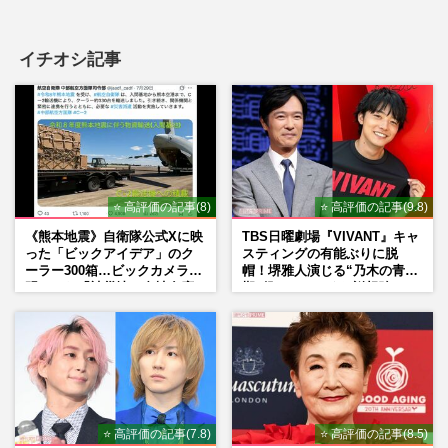
イチオシ記事
⭐ 高評価の記事(8)
⭐ 高評価の記事(9.8)
《熊本地震》自衛隊公式Xに映
TBS日曜劇場『VIVANT』キャ
った「ビックアイデア」のク
スティングの有能ぶりに脱
ーラー300箱…ビックカメラが
帽！堺雅人演じる“乃木の青年
明かした「被災地に自社在庫
期”役は、そっくり説根強い
提供」の真相
Mr.Children桜井和寿のバンド
マン長男・櫻井海音だった
⭐ 高評価の記事(7.8)
⭐ 高評価の記事(8.5)