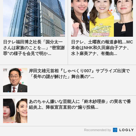
日テレ福田博之社長「国分太一
日テレ、土曜夜の報道参戦…MC
さんは家族のことを…」“密室謝
本命はNHK和久田麻由子アナ、
罪”の様子を会見で明か...
水卜麻美アナ、有働由...
岸田文雄元首相『しゃべくり007』サプライズ出演で
「長年の謎が解けた」舞台裏の“...
あのちゃん嫌いな芸能人に「鈴木紗理奈」の実名で番
組炎上、降板宣言直前の“煽り投稿...
Recommended by