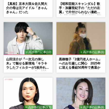
【真相】京本大我＆佐久間大
【昭和芸能スキャンダル】歌
介の母は元アイドル「きゃん
手・加藤登紀子の「ただの左
きゃん」だった
翼」で片付けられない凄絶半
生《東大闘争、獄中結婚、別
荘で内ゲバ事件》
⭐ 高評価の記事(10)
⭐ 高評価の記事(8)
山田涼介が『一次元の挿し
黒柳徹子「2億円老人ホーム」
木』で魅せる新境地「キラキ
へのお引越しに関心 2025年
ラしたフィルターが1枚外れて
に迎える番組50周年で勇退か
くれたら」アイドル像を封印
した覚悟
⭐ 高評価の記事(9.3)
⭐ 高評価の記事(8)