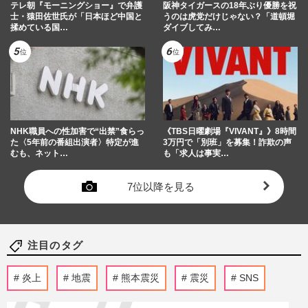
テレ朝『モーニングショー』で弁護
阪神タイガースの18年ぶり優勝を祝
士・猿田佐世氏が「日本ほど中国と
うのは虎党だけじゃない？「道頓堀
揉めている国…
ダイブしてみ…
NHK職員への性加害で“出禁”食らっ
《TBS日曜劇場『VIVANT』》8時間
た〈5年前の番組出演者〉特定が進
3万円で「別班」を募集！詐欺の声
むも、ネット…
も「求人は事実…
7位以降を見る
注目のタグ
炎上
地震
熊本震災
震災
SNS