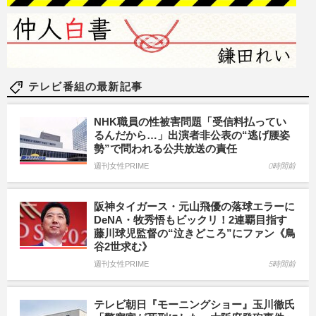
テレビ番組の最新記事
NHK職員の性被害問題「受信料払ってい
るんだから…」出演者非公表の“逃げ腰姿
勢”で問われる公共放送の責任
週刊女性PRIME
0時間前
阪神タイガース・元山飛優の落球エラーに
DeNA・牧秀悟もビックリ！2連覇目指す
藤川球児監督の“泣きどころ”にファン《鳥
谷2世求む》
週刊女性PRIME
5時間前
テレビ朝日『モーニングショー』玉川徹氏