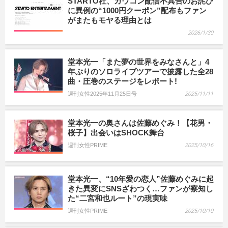
STARTO社、カウコン配信不具合のお詫び
に異例の“1000円クーポン”配布もファン
がまたもモヤる理由とは
2026/1/30
堂本光一「また夢の世界をみなさんと」4
年ぶりのソロライブツアーで披露した全28
曲・圧巻のステージをレポート!
週刊女性2025年11月25日号
2025/11/11
堂本光一の奥さんは佐藤めぐみ！【花男・
桜子】出会いはSHOCK舞台
週刊女性PRIME
2025/10/16
堂本光一、“10年愛の恋人”佐藤めぐみに起
きた異変にSNSざわつく…ファンが察知し
た“二宮和也ルート”の現実味
週刊女性PRIME
2025/10/10