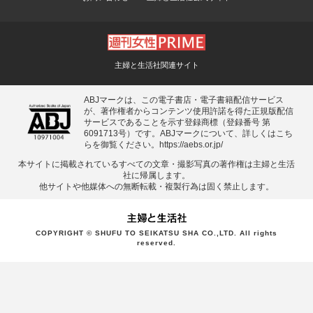
主婦と生活社関連サイト
ABJマークは、この電子書店・電子書籍配信サービス
が、著作権者からコンテンツ使用許諾を得た正規版配信
サービスであることを示す登録商標（登録番号 第
6091713号）です。ABJマークについて、詳しくはこち
らを御覧ください。
https://aebs.or.jp/
本サイトに掲載されているすべての⽂章・撮影写真の著作権は主婦と⽣活
社に帰属します。
他サイトや他媒体への無断転載・複製⾏為は固く禁⽌します。
COPYRIGHT © SHUFU TO SEIKATSU SHA CO.,LTD. All rights
reserved.