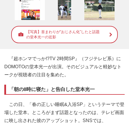
【写真】首まわりが“おじさん化”したと話題
の堂本光一の近影
『超ホンマでっか!?TV 2時間SP』（フジテレビ系）に
DOMOTOの堂本光一が出演。そのビジュアルと軽妙なト
ークが視聴者の注目を集めた。
「朝の8時に寝た」と告白した堂本光一
この日、「春の正しい睡眠&入浴SP」というテーマで登
場した堂本。ところがまず話題となったのは、テレビ画面
に映し出された彼のアップショット。SNSでは、