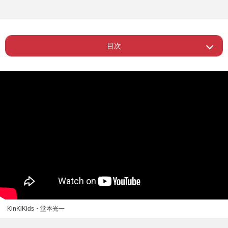
目次
ー 「朝の8時に寝た」と告白した堂本光
Page 1
一
KinKiKids・堂本光一