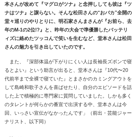
本さんが改めて『マグロがツナ』と念押ししても彼は『ツ
ナはツナ』と譲らない。そんな松田さんの“おバカ”全開の
堂々巡りのやりとりに、明石家さんまさんが『お前ら、去
年のM-1の2位!?』と、昨年の大会で準優勝したバッテリ
ィズに絡めたツッコんで笑いを生むなど、堂本さんは松田
さんの魅力を引き出していたのです。
また、『深部体温が下がりにくい人は長袖長ズボンで寝
るとよい』という助言が出ると、堂本さんは『10代〜20
代前半まで全裸で寝ていた』とまさかのカミングアウトを
して島崎和歌子さんを喜ばせたり、自分のエピソードを話
した上で積極的に専門家に質問していました。しかも多く
のタレントが何らかの番宣で出演する中、堂本さんは今
回、いっさい宣伝がなかったんです」（前出・芸能ジャー
ナリスト、以下同）