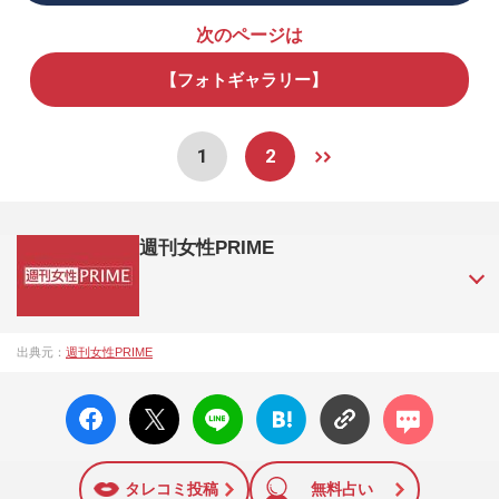
次のページは
【フォトギャラリー】
1
2
週刊女性PRIME
『週刊女性PRIME（シュージョプライム）』は、2015年（平
出典元：
週刊女性PRIME
成27年）1月に開設された主婦と生活社が運営する日本のニュ
ースサイトです。『週刊女性PRIME』編集者が担当する連載
facebo
X ポス
LINE
はてな
コメン
陣の執筆記事を配信するほか、女性週刊誌『週刊女性』の誌
ok い
ト
ブック
ト
面に掲載された記事から、インターネット利用者層にとって
いね
マーク
特に関心の高い題材の記事を、WEB向けにリライトして配信
に追加
しています！
タレコミ投稿
無料占い