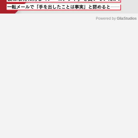
Powered by 
GliaStudios
M
u
t
e