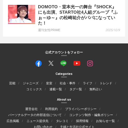
DOMOTO・堂本光一の舞台『SHOCK』
にも出演、STARTO社4人組グループ『ふ
ぉ～ゆ～』の松崎祐介がパパになってい
た！
週刊女性PRIME
2025/10/9
公式アカウントをフォロー
Categories
芸能
ジャニーズ
皇室
社会・事件
ライフ
トレンド
コミックス
連載一覧
タグ一覧
無料占い
About us
運営会社
利用規約
プライバシーポリシー
パーソナルデータの外部送信について
コンテンツ制作・編集ポリシー
広告掲載
ニュース提供先
タレコミ
採用情報
お知らせ一覧
お問い合わせ
主婦と生活社公式サイト