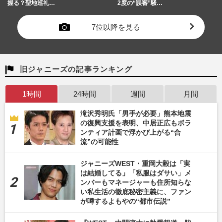
握る？聖地巡礼…
2度の“誤審”騒…
7位以降を見る
旧ジャニーズの記事ランキング
1時間
24時間
週間
月間
滝沢秀明氏「男手が必要」熊本地震
の復興支援を表明、中居正広もボラ
ンティア計画で浮かび上がる“合
流”の可能性
ジャニーズWEST・重岡大毅は「実
は結婚してる」「私服はダサい」メ
ンバーもマネージャーも住所知らな
い私生活の徹底秘密主義に、ファン
が噂するよもやの“都市伝説”