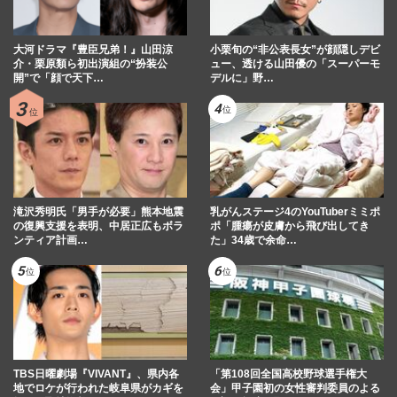
桜子】出会いはSHOCK舞台
週刊女性PRIME
2025/10/16
大河ドラマ『豊臣兄弟！』山田涼
小栗旬の“非公表長女”が顔隠しデビ
介・栗原類ら初出演組の“扮装公
ュー、透ける山田優の「スーパーモ
開”で「顔で天下…
デルに」野…
堂本光一、“10年愛の恋人”佐藤めぐみに起
きた異変にSNSざわつく…ファンが察知し
た“二宮和也ルート”の…
週刊女性PRIME
2025/10/10
滝沢秀明氏「男手が必要」熊本地震
乳がんステージ4のYouTuberミミポ
の復興支援を表明、中居正広もボラ
ポ「腫瘍が皮膚から飛び出してき
ンティア計画…
た」34歳で余命…
TBS日曜劇場『VIVANT』、県内各
「第108回全国高校野球選手権大
地でロケが行われた岐阜県がカギを
会」甲子園初の女性審判委員のよる