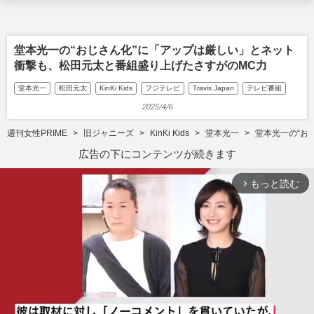
堂本光一の“おじさん化”に「アップは厳しい」とネット
衝撃も、松田元太と番組盛り上げたさすがのMC力
堂本光一
松田元太
KinKi Kids
フジテレビ
Travis Japan
テレビ番組
2025/4/6
週刊女性PRIME
旧ジャニーズ
KinKi Kids
堂本光一
堂本光一の“お
広告の下にコンテンツが続きます
もっと読む
arrow_forward_ios