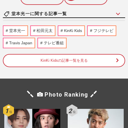
堂本光一に関する記事一覧
STARTO社、カウコン配信不具合のお詫び
堂本光一
松田元太
KinKi Kids
フジテレビ
に異例の“1000円クーポン”配布もファン
がまたもモヤる理由とは
Travis Japan
テレビ番組
2026/1/30
KinKi Kidsの記事一覧を見る
【2026年】結婚しそうな芸能人カップル！
有村架純＆高橋海人他、ランキング発表
週刊女性2026年1月6日・13日号
2025/12/31
堂本光一「また夢の世界をみなさんと」4
Photo Ranking
年ぶりのソロライブツアーで披露した全28
曲・圧巻のステージをレポ…
週刊女性2025年11月25日号
2025/11/11
堂本光一の奥さんは佐藤めぐみ！【花男・