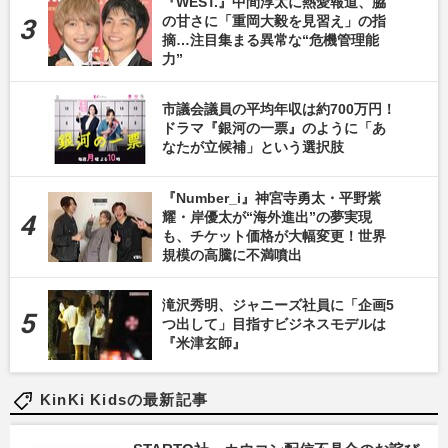
『WEST.』中間淳太に熱愛報道、脇
の甘さに「重岡大毅を見習え」の指
摘…注目集まる異常な“危機管理能
力”
市議会議員の平均年収は約700万円！
ドラマ『銀河の一票』のように「あ
なたが立候補」という選択肢
『Number_i』神宮寺勇太・平野紫
耀・岸優太が“海外進出”の夢実現
も、チケット価格が大幅変更！世界
規模の高騰に不満噴出
滝沢秀明、ジャニーズ社員に「企画5
つ出して」目指すビジネスモデルは
『米津玄師』
KinKi Kidsの最新記事