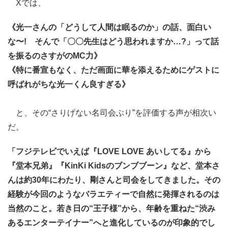
Xでは、
《光一さんの「どうして人間は眠るのか」の話、面白い
な〜! そんで「〇〇先生はどう思われますか…?」って話
を振るのさすがのMC力》
《特に番宣もなく、ただ画面に華を添えるためにゲストに
呼ばれがちな光一くん良すぎる》
と、その“さりげない名司会ぶり”を評価する声が相次い
だ。
「フジテレビでいえば『LOVE LOVE あいしてる』から
『堂本兄弟』『KinKi Kidsのブンブブーン』など、堂本さ
んは約30年にわたり、剛さんと司会をしてきました。その
経験が今回のようなバラエティーで自然に発揮されるのは
当然のこと。若き日の“王子様”から、年齢を重ねた“渋み
あるエンターテイナー”へと進化しているのが印象的でし