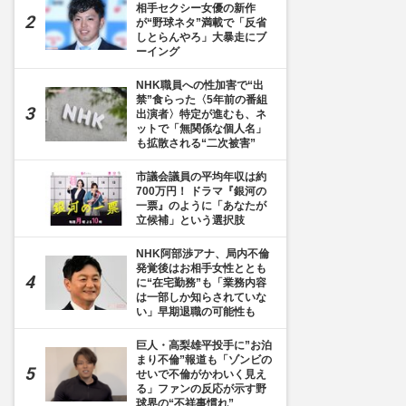
相手セクシー女優の新作
が“野球ネタ”満載で「反省
しとらんやろ」大暴走にブ
ーイング
NHK職員への性加害で“出
禁”食らった〈5年前の番組
出演者〉特定が進むも、ネ
ットで「無関係な個人名」
も拡散される“二次被害”
市議会議員の平均年収は約
700万円！ ドラマ『銀河の
一票』のように「あなたが
立候補」という選択肢
NHK阿部渉アナ、局内不倫
発覚後はお相手女性ととも
に“在宅勤務”も「業務内容
は一部しか知らされていな
い」早期退職の可能性も
巨人・高梨雄平投手に”お泊
まり不倫”報道も「ゾンビの
せいで不倫がかわいく見え
る」ファンの反応が示す野
球界の“不祥事慣れ”