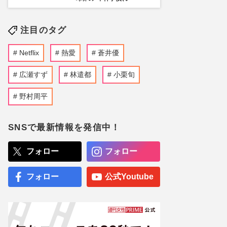
注目のタグ
Netflix
熱愛
蒼井優
広瀬すず
林遣都
小栗旬
野村周平
SNSで最新情報を発信中！
フォロー
フォロー
フォロー
公式Youtube