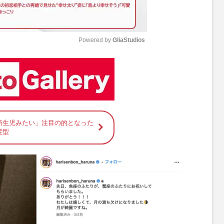
Powered by 
GliaStudios
M
u
t
e
新生児みたい」注目の的となった
髪型