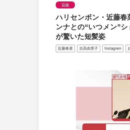
芸能
ハリセンボン・近藤春
ンナとの“いつメン”
が驚いた短髪姿
近藤春菜
吉高由里子
Instagram