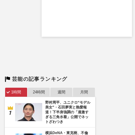
芸能の記事ランキング
1時間
24時間
週間
月間
野村周平、ユニクロ“モデル
美女”・石田夢実と熱愛報
道！下半身強調の「過激す
ぎる三角水着」公開でネッ
トざわつき
横浜DeNA・東克樹、不倫