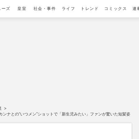
ニーズ
皇室
社会・事件
ライフ
トレンド
コミックス
連
菜
カンナとの“いつメン”ショットで「新生児みたい」ファンが驚いた短髪姿