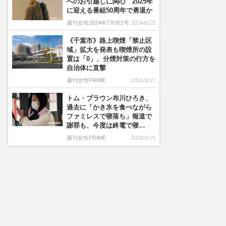
へのお引越しに関心 2025年
に迎える番組50周年で勇退か
週刊女性2024年7月9日号
2024/6/25
《千葉市》路上喫煙「禁止区
域」拡大を発表も喫煙所の設
置は「0」、分煙対策の行方を
自治体に直撃
週刊女性PRIME
2026/5/27
トム・ブラウン布川ひろき、
過去に「かき氷を食べながら
ファミレスで寝落ち」報道で
謝罪も、今度は終電で寝…
週刊女性PRIME
2023/6/29