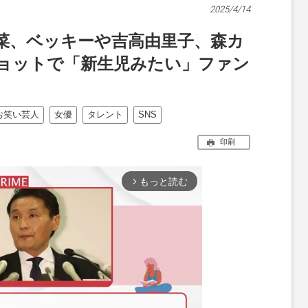
2025/4/14
菜、ベッキーや吉高由里子、森カ
ショットで「新生児みたい」ファン
お笑い芸人
女優
タレント
SNS
印刷
もっと読む
arrow_forward_ios