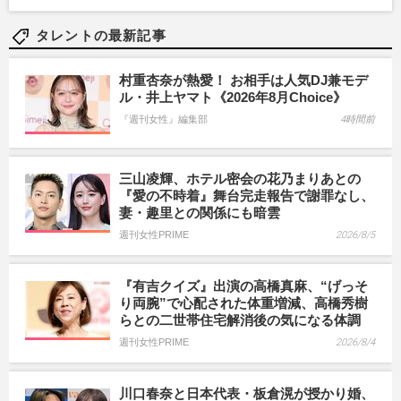
タレントの最新記事
村重杏奈が熱愛！ お相手は人気DJ兼モデ
ル・井上ヤマト《2026年8月Choice》
『週刊女性』編集部
4時間前
三山凌輝、ホテル密会の花乃まりあとの
『愛の不時着』舞台完走報告で謝罪なし、
妻・趣里との関係にも暗雲
週刊女性PRIME
2026/8/5
『有吉クイズ』出演の高橋真麻、“げっそ
り両腕”で心配された体重増減、高橋秀樹
らとの二世帯住宅解消後の気になる体調
週刊女性PRIME
2026/8/4
川口春奈と日本代表・板倉滉が授かり婚、