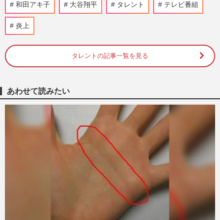
和田アキ子
大谷翔平
タレント
テレビ番組
芸能人ランキング》上沼恵美子、和田アキ
子ら“ご意見番”を抑えた…
炎上
週刊女性PRIME
2026/4/27
タレントの記事一覧を見る
和田アキ子YouTube、登録者4000人以下
の「苦戦」もスタッフへの低姿勢と“AIへ
の挑戦”で見せた意外な変化
週刊女性PRIME
2026/4/16
あわせて読みたい
TBS上田晋也MCの新番組『サンデーQ』
が「サンジャポの延長」と酷評、アッコ後
釜なのに“既視感”の正体は…
週刊女性PRIME
2026/4/6
和田アキ子、『アッコにおまかせ!』最終
回まで貫いた“昭和ノリ”と物議醸した過去
の“暴力映像”
週刊女性PRIME
2026/3/30