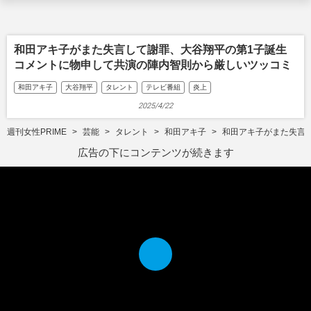
和田アキ子がまた失言して謝罪、大谷翔平の第1子誕生
コメントに物申して共演の陣内智則から厳しいツッコミ
和田アキ子
大谷翔平
タレント
テレビ番組
炎上
2025/4/22
週刊女性PRIME
芸能
タレント
和田アキ子
和田アキ子がまた失言
広告の下にコンテンツが続きます
P
l
a
y