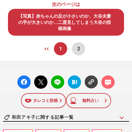
次のページは
【写真】赤ちゃんの足が小さいのか、大谷夫妻
の手が大きいのか…二度見してしまう大谷の投
稿画像
1
2
facebo
X ポス
LINE
はてな
コメン
ok い
ト
ブック
ト
いね
マーク
に追加
タレコミ投稿
無料占い
和田アキ子に関する記事一覧
《「毒舌というより不快感が勝る」大御所