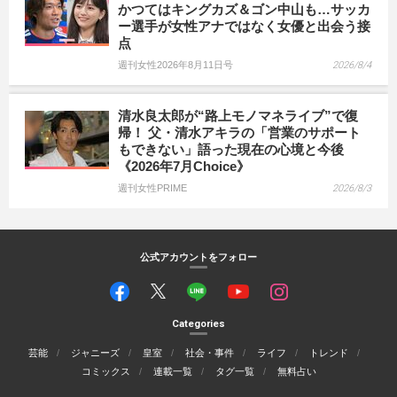
かつてはキングカズ＆ゴン中山も…サッカ
ー選手が女性アナではなく女優と出会う接
点
週刊女性2026年8月11日号
2026/8/4
清水良太郎が“路上モノマネライブ”で復
帰！ 父・清水アキラの「営業のサポート
もできない」語った現在の心境と今後
《2026年7月Choice》
週刊女性PRIME
2026/8/3
公式アカウントをフォロー
Categories
芸能
ジャニーズ
皇室
社会・事件
ライフ
トレンド
コミックス
連載一覧
タグ一覧
無料占い