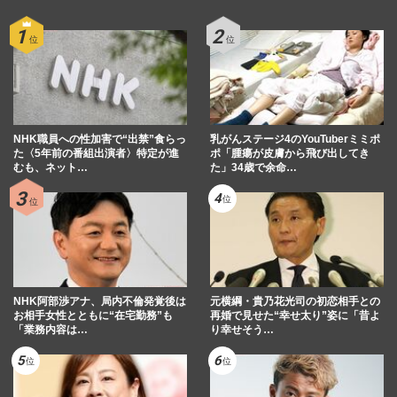
NHK職員への性加害で“出禁”食らっ
乳がんステージ4のYouTuberミミポ
た〈5年前の番組出演者〉特定が進
ポ「腫瘍が皮膚から飛び出してき
むも、ネット…
た」34歳で余命…
NHK阿部渉アナ、局内不倫発覚後は
元横綱・貴乃花光司の初恋相手との
お相手女性とともに“在宅勤務”も
再婚で見せた“幸せ太り”姿に「昔よ
「業務内容は…
り幸せそう…