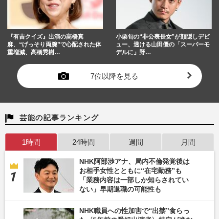
『有吉クイズ』出演の高橋真
小栗旬の“非公表長女”が顔隠しデビ
麻、“げっそり両腕”で心配された体
ュー、透ける山田優の「スーパーモ
重増減、高橋秀樹…
デルに」野…
7位以降を見る
芸能の記事ランキング
1時間
24時間
週間
月間
NHK阿部渉アナ、局内不倫発覚後は
お相手女性とともに“在宅勤務”も
「業務内容は一部しか知らされてい
ない」早期退職の可能性も
NHK職員への性加害で“出禁”食らっ