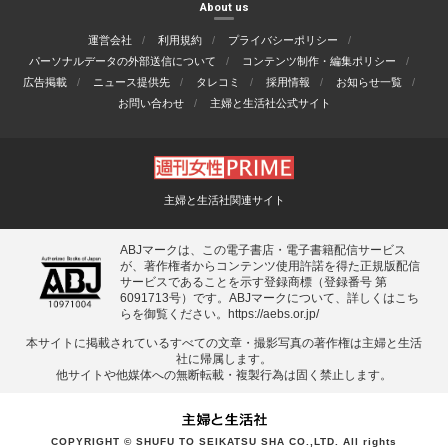
About us
運営会社
利用規約
プライバシーポリシー
パーソナルデータの外部送信について
コンテンツ制作・編集ポリシー
広告掲載
ニュース提供先
タレコミ
採用情報
お知らせ一覧
お問い合わせ
主婦と生活社公式サイト
主婦と生活社関連サイト
ABJマークは、この電子書店・電子書籍配信サービス
が、著作権者からコンテンツ使用許諾を得た正規版配信
サービスであることを示す登録商標（登録番号 第
6091713号）です。ABJマークについて、詳しくはこち
らを御覧ください。
https://aebs.or.jp/
本サイトに掲載されているすべての⽂章・撮影写真の著作権は主婦と⽣活
社に帰属します。
他サイトや他媒体への無断転載・複製⾏為は固く禁⽌します。
COPYRIGHT © SHUFU TO SEIKATSU SHA CO.,LTD. All rights