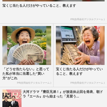
宝くじ当たる人だけがやっていること、教えます
和田アキ子、ジャンボたかおとの“街ブラ
番組”発表で集まる心配と「なかなか策
士」指摘されるTBSの“忖度…
PR(合同会社デジタルファーム )
週刊女性PRIME
2026/3/24
「どうせ当たらない」と思って
宝くじ当たる人だけがやってい
た私が本当に当選した“買い
ること、教えます
方”がこれ
PR(合同会社デジタルファーム )
PR(合同会社デジタルファーム )
大河ドラマ『豊臣兄弟！』が放送休止回を発表、朝ド
ラ『エール』から始まった「見習う...