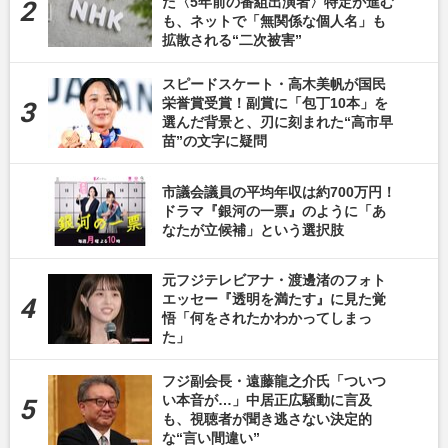
た〈5年前の番組出演者〉特定が進む
も、ネットで「無関係な個人名」も
拡散される“二次被害”
スピードスケート・高木美帆が国民
栄誉賞受賞！副賞に「包丁10本」を
選んだ背景と、刃に刻まれた“高市早
苗”の文字に疑問
市議会議員の平均年収は約700万円！
ドラマ『銀河の一票』のように「あ
なたが立候補」という選択肢
元フジテレビアナ・渡邊渚のフォト
エッセー『透明を満たす』に見た覚
悟「何をされたかわかってしまっ
た」
フジ副会長・遠藤龍之介氏「ついつ
い本音が…」中居正広騒動に言及
も、視聴者が聞き逃さない決定的
な“言い間違い”