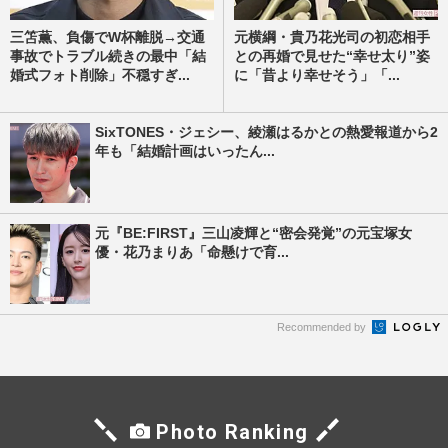
三笘薫、負傷でW杯離脱→交通
元横綱・貴乃花光司の初恋相手
事故でトラブル続きの最中「結
との再婚で見せた“幸せ太り”姿
婚式フォト削除」不穏すぎ...
に「昔より幸せそう」「...
SixTONES・ジェシー、綾瀬はるかとの熱愛報道から2
年も「結婚計画はいったん...
元『BE:FIRST』三山凌輝と“密会発覚”の元宝塚女
優・花乃まりあ「命懸けで育...
Recommended by
Photo Ranking