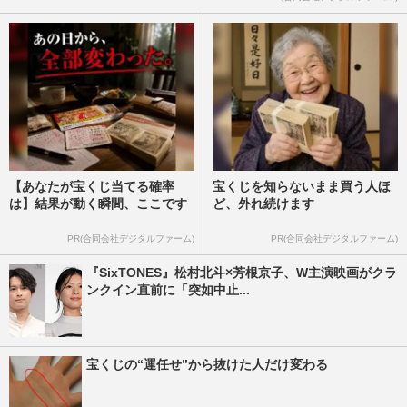
【あなたが宝くじ当てる確率
宝くじを知らないまま買う人ほ
は】結果が動く瞬間、ここです
ど、外れ続けます
PR(合同会社デジタルファーム)
PR(合同会社デジタルファーム)
『SixTONES』松村北斗×芳根京子、W主演映画がクラ
ンクイン直前に「突如中止...
宝くじの“運任せ”から抜けた人だけ変わる