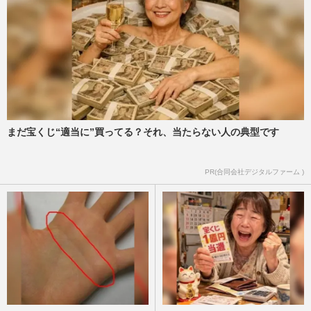
週刊女性PRIME
2026/1/13
【2026年】結婚しそうな芸能人カップル！
有村架純＆高橋海人他、ランキング発表
週刊女性2026年1月6日・13日号
2025/12/31
【2025年timelesz記事BEST5】『タイプ
まだ宝くじ“適当に”買ってる？それ、当たらない人の典型です
ロ』一般新人メンバー、女性写真流出、目
黒蓮と原嘉孝の絆、問題視さ…
PR(合同会社デジタルファーム )
週刊女性PRIME
2025/12/27