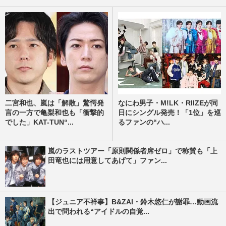
二宮和也、嵐は「解散」驚愕発
なにわ男子・M!LK・RIIZEが同
言の一方で亀梨和也も「衝撃的
日にシングル発売！「1位」を巡
でした」KAT-TUN“...
るファンの“ハ...
嵐のラストツアー「原則関係者席ゼロ」で称賛も「上
田竜也には用意してあげて」ファン...
【ジュニア不祥事】B&ZAI・鈴木悠仁が謝罪…動画流
出で問われる“アイドルの自覚...