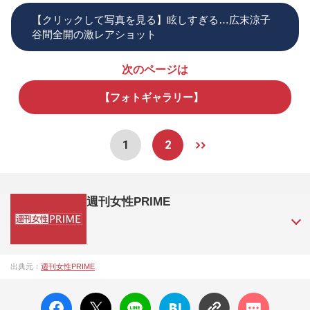
【クリックして写真を見る】眩しすぎる…広末涼子
谷間全開の激レアショット
次のページは
【フォトギャラリー】
1
2
週刊女性PRIME
『週刊女性PRIME（シュージョプライム）』は、2015年（平
出典元：
週刊女性PRIME
成27年）1月に開設された主婦と生活社が運営する日本のニュ
ースサイトです。『週刊女性PRIME』編集者が担当する連載
facebo
X ポス
LINE
はてな
コメン
陣の執筆記事を配信するほか、女性週刊誌『週刊女性』の誌