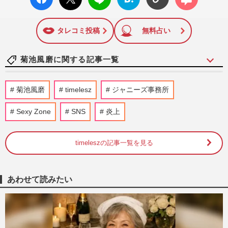
ok い
ト
ブック
ト
面に掲載された記事から、インターネット利用者層にとって
いね
マーク
特に関心の高い題材の記事を、WEB向けにリライトして配信
に追加
しています！
タレコミ投稿
無料占い
菊池風磨に関する記事一覧
timelesz菊池風磨の実父・菊池常利の“ア
菊池風磨
timelesz
ジャニーズ事務所
クスタ”が4時間で完売「予想以上の注文
数」を生んだイケおじぶり…
Sexy Zone
SNS
炎上
『週刊女性』編集部
2026/7/24
timeleszの記事一覧を見る
《バレンタイン》女性が選ぶ本命チョコを
「もらいたくない」男性有名人は…宮根誠
司や菊池風磨ら抑えた1位…
週刊女性2026年2月24日号
2026/2/13
あわせて読みたい
河合郁人、テレ朝『炎のチャレンジャー』
かくれんぼ企画で隠れた人の場所を暴露す
る“裏切り行為”に菊池風…