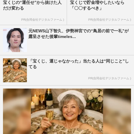
宝くじの“運任せ”から抜けた人
宝くじで貯金増やしたいなら
だけ変わる
「〇〇するべき」
PR(合同会社デジタルファーム )
PR(合同会社デジタルファーム )
元NEWS山下智久、伊勢神宮での“鳥居の前で一礼”が
露呈させた後輩timeles...
「宝くじ、運じゃなかった」当たる人は“同じこと”し
てる
PR(合同会社デジタルファーム )