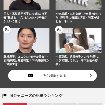
巨人・高梨雄平投手に”お泊まり不
NHK職員への性加害で“出禁”食らっ
倫”報道も「ゾンビのせいで不倫が
た〈5年前の番組出演者〉特定が進
かわいく見え…
むも、ネット…
野村周平、ユニクロ“モデル美女”・
中居正広、武田舞香との“6年愛”の
石田夢実と熱愛報道！下半身強調の
ウラで隠してきた「年下女性の存
「過激すぎ…
在」
7位以降を見る
旧ジャニーズの記事ランキング