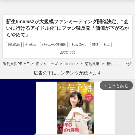
新生timeleszが大規模ファンミーティング開催決定、“会
いに行けるアイドル化”にファン猛反発「価値が下がるか
らやめて」
菊池風磨
timelesz
ジャニーズ事務所
Sexy Zone
SNS
炎上
2025/4/26
週刊女性PRIME
旧ジャニーズ
timelesz
菊池風磨
新生timele
広告の下にコンテンツが続きます
もっと読む
arrow_forward_ios