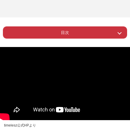
目次
Page 1
ー 「会いに行きたいわけじゃない」
timelesz公式HPより