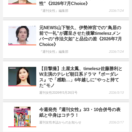
性”《2026年7月Choice》
『週刊女性』編集部
2026/7/24
元NEWS山下智久、伊勢神宮での“鳥居の
前で一礼”が露呈させた後輩timeleszメン
バーの“作法欠如”と品位の差《2026年7月
Choice》
『週刊女性』編集部
2026/7/24
【目撃撮】土屋太鳳、timelesz佐藤勝利と
W主演のテレビ朝日系ドラマ『ボーダレ
ス』で「感動…」6年越しに“やっと持て
た”モノ
週刊女性2026年5月26日号
2026/5/13
今週発売『週刊女性』3/3・10合併号の表
紙と中身はコチラ！
週刊女性本誌からのお知らせ
2026/2/17