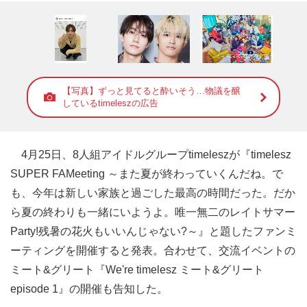
【写真】ずっと見てると酔いそう…物議を醸
しているtimeleszの広告
4月25日、8人組アイドルグループtimeleszが『timelesz
SUPER FAMeeting ～また夏が終わっていくんだね。で
も、今年は新しい家族と過ごした最高の時間だった。だか
ら夏の終わりも一緒にいようよ。唯一無二のレイトサマー
Party!残暑の花火もいいんじゃない?～』と題したファンミ
ーティングを開催すると発表。合わせて、交流イベントの
ミート&グリート『We're timelesz ミート&グリート
episode 1』の開催も告知した。