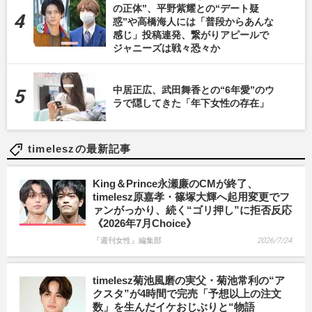
の正体”、平野紫耀との“デート疑
惑”や高橋海人には「普段からあんな
感じ」投稿連発、繋がりアピールで
ジャニーズは戦々恐々か
中居正広、武田舞香との“6年愛”のウ
ラで隠してきた「年下女性の存在」
timeleszの最新記事
King＆Prince永瀬廉のCMが終了、
timelesz原嘉孝・篠塚大輝へ起用変更でフ
ァンがっかり、続く“ゴリ押し”に拒否反応
《2026年7月Choice》
『週刊女性』編集部
2026/7/24
timelesz菊池風磨の実父・菊池常利の“ア
クスタ”が4時間で完売「予想以上の注文
数」を生んだイケおじぶりと“物語