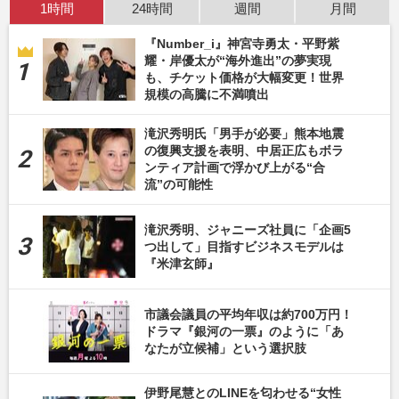
1時間
24時間
週間
月間
『Number_i』神宮寺勇太・平野紫
耀・岸優太が“海外進出”の夢実現
も、チケット価格が大幅変更！世界
規模の高騰に不満噴出
滝沢秀明氏「男手が必要」熊本地震
の復興支援を表明、中居正広もボラ
ンティア計画で浮かび上がる“合
流”の可能性
滝沢秀明、ジャニーズ社員に「企画5
つ出して」目指すビジネスモデルは
『米津玄師』
市議会議員の平均年収は約700万円！
ドラマ『銀河の一票』のように「あ
なたが立候補」という選択肢
伊野尾慧とのLINEを匂わせる“女性