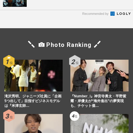
Recommended by
Photo Ranking
滝沢秀明、ジャニーズ社員に「企画
『Number_i』神宮寺勇太・平野紫
5つ出して」目指すビジネスモデル
耀・岸優太が“海外進出”の夢実現
は『米津玄師…
も、チケット価…