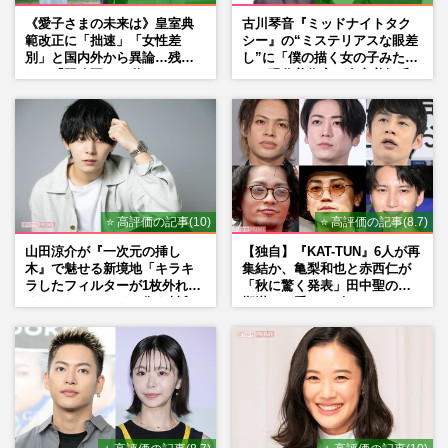
《愛子さまの未来は》皇室典
古川琴音『ミッドナイトタク
範改正に「拙速」「女性差
シー』の“ミステリアスな眼差
別」と国内外から異論…残さ
し”に「僕の描く女の子みた
れた「再改正」の道
い」現代美術家・奈良美智氏
もSNSで“公認”
⭐ 高評価の記事(10)
⭐ 高評価の記事(8.7)
山田涼介が『一次元の挿し
【独自】『KAT-TUN』6人が再
木』で魅せる新境地「キラキ
集結か、亀梨和也と赤西仁が
ラしたフィルターが1枚外れて
「秋に驚く発表」田中聖の刑
くれたら」アイドル像を封印
期満了と重なる“匂わせ”では
した覚悟
ない理由