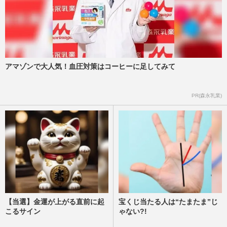
アマゾンで大人気！血圧対策はコーヒーに足してみて
PR(森永乳業)
【当選】金運が上がる直前に起
宝くじ当たる人は“たまたま”じ
こるサイン
ゃない?!