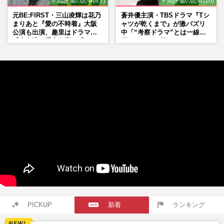
⭐ 高評価の記事(8.7)
⭐ 高評価の記事(10)
元BE:FIRST・三山凌輝は花乃
蒼井優主演・TBSドラマ『Tシ
まりあと『愛の不時着』大阪
ャツが乾くまで』が激バズリ
公演も出演、趣里はドラマ
中「“考察ドラマ”とは一線を
『大空港』番宣行脚に「メン
画している」散りばめられた
タル強すぎ」の実情
伏線よりも大事な要素
PICKUP
新着
ランキング