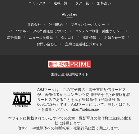
コミックス
連載一覧
タグ一覧
無料占い
About us
運営会社
利用規約
プライバシーポリシー
パーソナルデータの外部送信について
コンテンツ制作・編集ポリシー
広告掲載
ニュース提供先
タレコミ
採用情報
お知らせ一覧
お問い合わせ
主婦と生活社公式サイト
主婦と生活社関連サイト
ABJマークは、この電子書店・電子書籍配信サービス
が、著作権者からコンテンツ使用許諾を得た正規版配信
サービスであることを示す登録商標（登録番号 第
6091713号）です。ABJマークについて、詳しくはこち
らを御覧ください。
https://aebs.or.jp/
本サイトに掲載されているすべての⽂章・撮影写真の著作権は主婦と⽣活
社に帰属します。
他サイトや他媒体への無断転載・複製⾏為は固く禁⽌します。