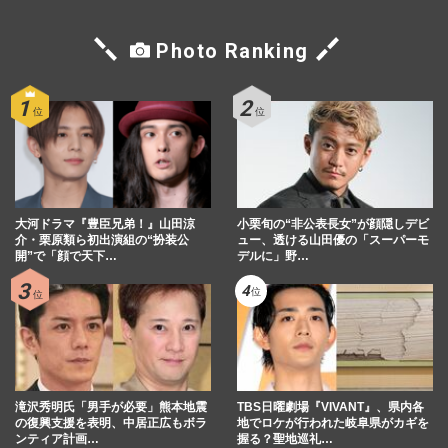
Photo Ranking
大河ドラマ『豊臣兄弟！』山田涼
小栗旬の“非公表長女”が顔隠しデビ
介・栗原類ら初出演組の“扮装公
ュー、透ける山田優の「スーパーモ
開”で「顔で天下…
デルに」野…
滝沢秀明氏「男手が必要」熊本地震
TBS日曜劇場『VIVANT』、県内各
の復興支援を表明、中居正広もボラ
地でロケが行われた岐阜県がカギを
ンティア計画…
握る？聖地巡礼…