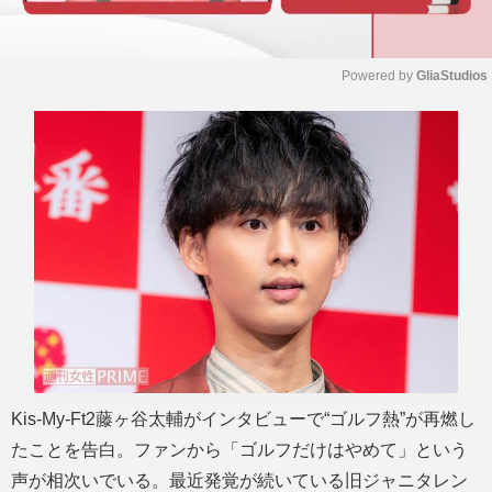
Powered by 
GliaStudios
M
u
t
e
Kis-My-Ft2藤ヶ谷太輔がインタビューで“ゴルフ熱”が再燃し
たことを告白。ファンから「ゴルフだけはやめて」という
声が相次いでいる。最近発覚が続いている旧ジャニタレン