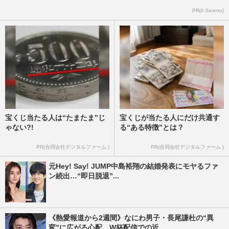
PR(Il Sereno)
宝くじ当たる人は“たまたま”じ
宝くじが当たる人にだけ共通す
ゃない?!
る“ある特徴”とは？
PR(合同会社デジタルファーム )
PR(合同会社デジタルファーム )
元Hey! Say! JUMP中島裕翔の結婚発表にモヤるファ
ン続出…“即日脱退”...
《熱愛報道から2週間》なにわ男子・長尾謙杜の“異
変”に広がる心配…W杯配信での近...