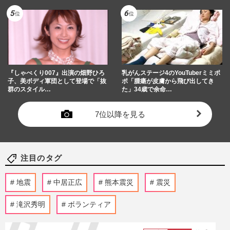
『しゃべくり007』出演の畑野ひろ
乳がんステージ4のYouTuberミミポ
子、美ボディ軍団として登場で「抜
ポ「腫瘍が皮膚から飛び出してき
群のスタイル…
た」34歳で余命…
7位以降を見る
注目のタグ
地震
中居正広
熊本震災
震災
滝沢秀明
ボランティア