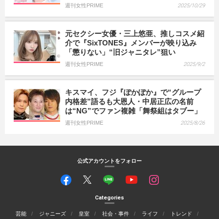
週刊女性PRIME
2025/10/29
元セクシー女優・三上悠亜、推しコスメ紹
介で『SixTONES』メンバーが映り込み
「懲りない」“旧ジャニタレ”狙い
週刊女性PRIME
2025/9/2
キスマイ、フジ『ぽかぽか』で“グループ
内格差”語るも大恩人・中居正広の名前
は“NG”でファン複雑「舞祭組はタブー」
週刊女性PRIME
2025/8/26
公式アカウントをフォロー
Categories
芸能
ジャニーズ
皇室
社会・事件
ライフ
トレンド