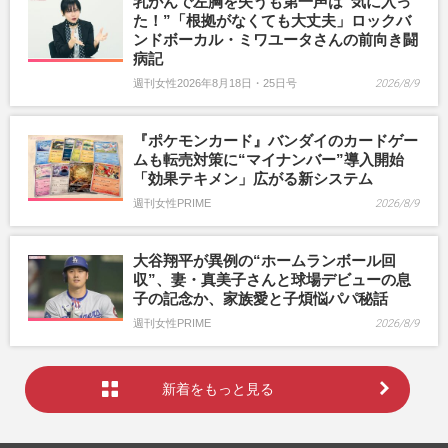
乳がんで左胸を失うも第一声は“気に入っ
た！”「根拠がなくても大丈夫」ロックバ
ンドボーカル・ミワユータさんの前向き闘
病記
週刊女性2026年8月18日・25日号
2026/8/9
『ポケモンカード』バンダイのカードゲー
ムも転売対策に“マイナンバー”導入開始
「効果テキメン」広がる新システム
週刊女性PRIME
2026/8/9
大谷翔平が異例の“ホームランボール回
収”、妻・真美子さんと球場デビューの息
子の記念か、家族愛と子煩悩パパ秘話
週刊女性PRIME
2026/8/9
新着をもっと見る