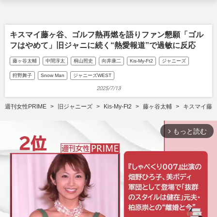
キスマイ藤ヶ谷、ゴルフ熱再燃を語りファン懇願「ゴル
フはやめて」旧ジャニに続く“熱愛報道”で過敏に反応
藤ヶ谷太輔
中間淳太
桐山照史
向井康二
Kis-My-Ft2
ジャニーズ
狩野舞子
Snow Man
ジャニーズWEST
2025/7/13
週刊女性PRIME
旧ジャニーズ
Kis-My-Ft2
藤ヶ谷太輔
キスマイ藤
もっと読む
arrow_forward_ios