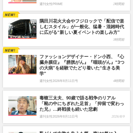
週刊女性PRIME
2時間前
隅田川花火大会やフジロックで「配信で楽
しむスタイル」が一般化、猛暑・混雑時代
に広がる“新しい夏イベントの楽しみ方”
3時間前
ファッションデザイナー・ドン小西、『心
臓弁膜症』『膀胱がん』『咽頭がん』“3つ
の大病”を経験でたどり着いた“生きる美
学”
週刊女性2026年8月11日号
4時間前
毒蝮三太夫、90歳で語る戦争のリアル
「靴の中にちぎれた足首」「抑留で変わっ
た兄」…終戦後も続いた悲劇
週刊女性2026年8月11日号
2026/8/9