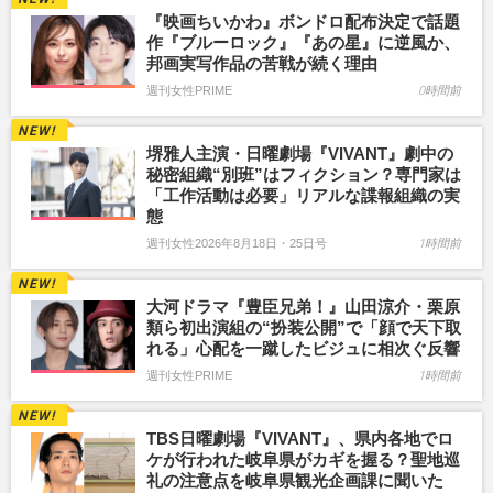
『映画ちいかわ』ボンドロ配布決定で話題
作『ブルーロック』『あの星』に逆風か、
邦画実写作品の苦戦が続く理由
週刊女性PRIME
0時間前
堺雅人主演・日曜劇場『VIVANT』劇中の
秘密組織“別班”はフィクション？専門家は
「工作活動は必要」リアルな諜報組織の実
態
週刊女性2026年8月18日・25日号
1時間前
大河ドラマ『豊臣兄弟！』山田涼介・栗原
類ら初出演組の“扮装公開”で「顔で天下取
れる」心配を一蹴したビジュに相次ぐ反響
週刊女性PRIME
1時間前
TBS日曜劇場『VIVANT』、県内各地でロ
ケが行われた岐阜県がカギを握る？聖地巡
礼の注意点を岐阜県観光企画課に聞いた