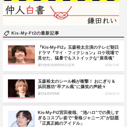
Kis-My-Ft2の最新記事
『Kis-My-Ft2』玉森裕太主演のテレビ朝日
ドラマ『マイ・フィクション』ロケ現場で
見せた、猛暑でもストイックな“座長魂”
週刊女性2026年8月11日号
2026/7/30
玉森裕太のシール帳が衝撃！ おにぎり＆
浜田雅功“卒アル風”に爆笑の声続々
週刊女性PRIME
2026/2/13
Kis-My-Ft2宮田俊哉、“池ハロ”での美しす
ぎるコスプレ姿で“骨格ジャニーズ”が話題
「正真正銘のアイドル」