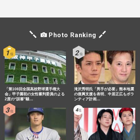
た芸能界“波乱に満ちた37年”
Mr.Children桜井和寿のバンド
マン長男・櫻井海音だった
Photo Ranking
「第108回全国高校野球選手権大
滝沢秀明氏「男手が必要」熊本地震
会」甲子園初の女性審判委員のよる
の復興支援を表明、中居正広もボラ
2度の“誤審”騒…
ンティア計画…