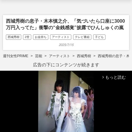
西城秀樹の息子・木本慎之介、「気づいたら口座に3000
万円入ってた」衝撃の“金銭感覚”披露でひんしゅくの嵐
西城秀樹
2世
お金持ち
アーティスト
テレビ番組
子ども
2025/7/15
週刊女性PRIME
芸能
アーティスト
西城秀樹
西城秀樹の息子・木本
広告の下にコンテンツが続きます
もっと読む
arrow_forward_ios