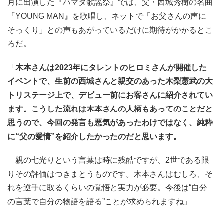
月に出演した『ハマダ歌謡祭』では、父・西城秀樹の名曲
『YOUNG MAN』を歌唱し、ネットで「お父さんの声に
そっくり」との声もあがっているだけに期待がかかるとこ
ろだ。
「
木本さんは2023年にタレントのヒロミさんが開催した
イベントで、生前の西城さんと親交のあった木梨憲武の大
トリステージ上で、デビュー前にお客さんに紹介されてい
ます。こうした流れは木本さんの人柄もあってのことだと
思うので、今回の発言も悪気があったわけではなく、純粋
に“父の愛情”を紹介したかったのだと思います。
親の七光りという言葉は時に残酷ですが、2世である限
りその評価はつきまとうものです。木本さんはむしろ、そ
れを逆手に取るくらいの覚悟と実力が必要。今後は“自分
の言葉で自分の物語を語る”ことが求められますね」