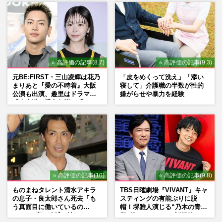
⭐ 高評価の記事(8.7)
⭐ 高評価の記事(9.3)
元BE:FIRST・三山凌輝は花乃
「皮をめくって洗え」「添い
まりあと『愛の不時着』大阪
寝して」介護職の半数が性的
公演も出演、趣里はドラマ
嫌がらせや暴力を経験
『大空港』番宣行脚に「メン
タル強すぎ」の実情
⭐ 高評価の記事(10)
⭐ 高評価の記事(9.8)
ものまねタレント清水アキラ
TBS日曜劇場『VIVANT』キャ
の息子・良太郎さん死去「も
スティングの有能ぶりに脱
う真面目に働いているの
帽！堺雅人演じる“乃木の青年
で」、2度の逮捕も諦めなかっ
期”役は、そっくり説根強い