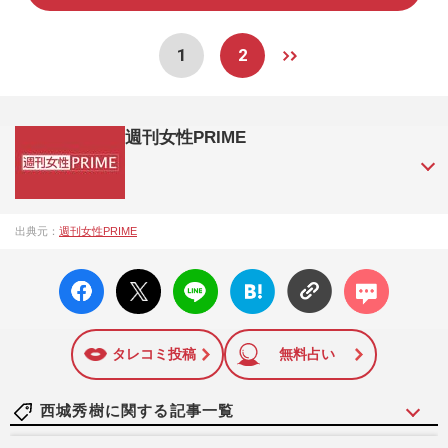
1
2
週刊女性PRIME
『週刊女性PRIME（シュージョプライム）』は、2015年（平
出典元：
週刊女性PRIME
成27年）1月に開設された主婦と生活社が運営する日本のニュ
ースサイトです。『週刊女性PRIME』編集者が担当する連載
facebo
X ポス
LINE
はてな
コメン
陣の執筆記事を配信するほか、女性週刊誌『週刊女性』の誌
ok い
ト
ブック
ト
面に掲載された記事から、インターネット利用者層にとって
いね
マーク
特に関心の高い題材の記事を、WEB向けにリライトして配信
に追加
しています！
タレコミ投稿
無料占い
西城秀樹に関する記事一覧