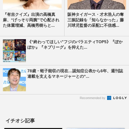
『有吉クイズ』出演の高橋真
阪神タイガース・才木浩人の奪
麻、“げっそり両腕”で心配され
三振記録を「知らなかった」藤
た体重増減、高橋秀樹らと...
川球児監督の采配に不信感...
《“終わってほしい”フジのバラエティTOP5》『ぽか
ぽか』『ネプリーグ』を抑えた...
78歳・蛭子能収の現在…認知症公表から6年、週刊誌
連載を支えるマネージャーとの“...
Recommended by
イチオシ記事