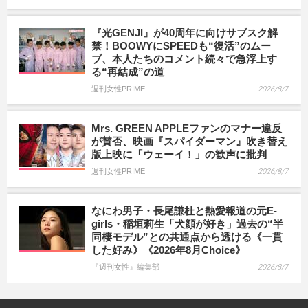
『光GENJI』が40周年に向けサブスク解
禁！BOOWYにSPEEDも“復活”のムー
ブ、本人たちのコメント続々で急浮上す
る“再結成”の道
週刊女性PRIME
2026/8/7
Mrs. GREEN APPLEファンのマナー違反
が賛否、映画『スパイダーマン』吹き替え
版上映に「ウェーイ！」の歓声に批判
週刊女性PRIME
2026/8/7
なにわ男子・長尾謙杜と熱愛報道の元E-
girls・稲垣莉生「犬顔が好き」過去の“半
同棲モデル”との共通点から透ける《一貫
した好み》《2026年8月Choice》
『週刊女性』編集部
2026/8/7