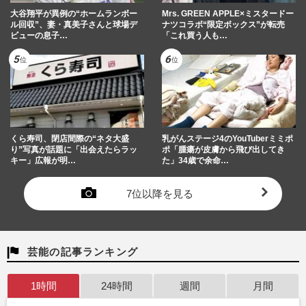
大谷翔平が異例の“ホームランボー
Mrs. GREEN APPLE×ミスタードー
ル回収”、妻・真美子さんと球場デ
ナツコラボ“限定ボックス”が転売
ビューの息子…
「これ買う人も…
くら寿司、閉店間際の“ネタ大盛
乳がんステージ4のYouTuberミミポ
り”写真が話題に「出会えたらラッ
ポ「腫瘍が皮膚から飛び出してき
キー」広報が明…
た」34歳で余命…
7位以降を見る
芸能の記事ランキング
1時間
24時間
週間
月間