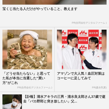
宝くじ当たる人だけがやっていること、教えます
ピンク・レディー増田惠子「キャンディー
ズや同世代に助けられた」80年代アイドル
たちとの“絶頂期”秘話
PR(合同会社デジタルファーム )
週刊女性2022年8月9日号
2022/7/31
「どうせ当たらない」と思って
アマゾンで大人気！血圧対策は
た私が本当に当選した“買い
コーヒーに足してみて
方”がこれ
PR(合同会社デジタルファーム )
PR(森永乳業)
【訃報】清水アキラの三男・清水良太郎さん37歳で逝
去「バカ野郎と突き放したい」父...