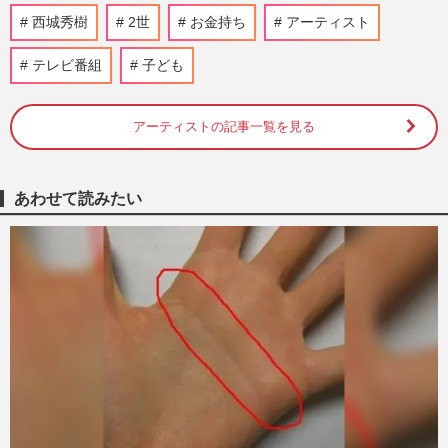
西城秀樹さんの長男・木本慎之介も参
西城秀樹
2世
お金持ち
アーティスト
加、“日本最強ボーカル決定戦”が韓国で開
催に「意味わからん」疑問噴…
テレビ番組
子ども
週刊女性PRIME
2025/6/16
アーティストの記事一覧を見る
藤崎奈々子「写真撮ってる場合か！」サウ
ナを楽しむ姿を公開も“警告”相次ぐ、3か
月前に脳梗塞公表
週刊女性PRIME
2025/2/17
あわせて読みたい
【西城秀樹さん七回忌】20歳のイケメン長
男・木本慎之介が歌手デビューへ、生前の
西城さんが語っていた「子…
週刊女性PRIME
2024/5/16
【安倍元首相の国葬】菅さんからの弔辞が
泣けた、タモリから赤塚不二夫さんへ、カ
ンニング竹山から相方へ「…
週刊女性2022年10月11日号
2022/9/28