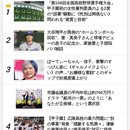
「第108回全国高校野球選手権大会」
甲子園初の女性審判委員のよる2度
の“誤審”騒動に《性別は関係ない》
問われる“資質と技術”
大谷翔平が異例の“ホームランボール
回収”、妻・真美子さんと球場デビュ
ーの息子の記念か、家族愛と子煩悩
パパ秘話
ぱーてぃーちゃん・信子、衝撃のす
っぴん姿に《ギャルメイクよりい
い》の声…“お嬢様な素顔”とのギャ
ップで好感度爆上がり
市議会議員の平均年収は約700万円！
ドラマ『銀河の一票』のように「あ
なたが立候補」という選択肢
【甲子園】広陵高校の暴力問題に“別
の事案”発覚「隠蔽する気満々」凄惨
な被害内容と“後手後手”対応に猛批