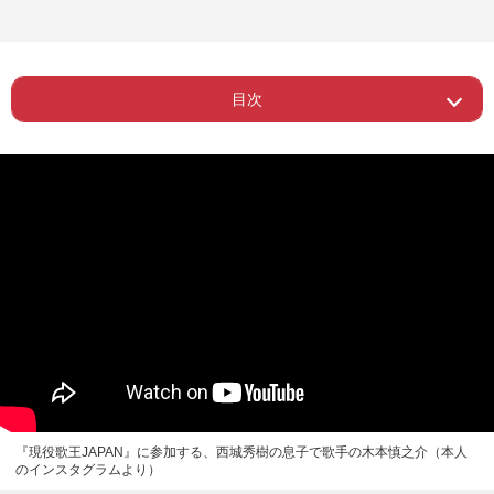
目次
Page 1
ー 親の金でイキってるだけ
『現役歌王JAPAN』に参加する、西城秀樹の息子で歌手の木本慎之介（本人
のインスタグラムより）