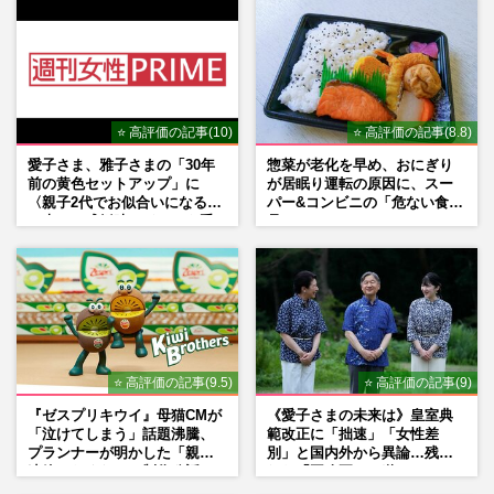
⭐ 高評価の記事(10)
⭐ 高評価の記事(8.8)
愛子さま、雅子さまの「30年
惣菜が老化を早め、おにぎり
前の黄色セットアップ」に
が居眠り運転の原因に、スー
〈親子2代でお似合いになる〉
パー&コンビニの「危ない食
の声、ご成婚時のドレスも手
品」
がけた森英恵さんとの絆
⭐ 高評価の記事(9.5)
⭐ 高評価の記事(9)
『ゼスプリキウイ』母猫CMが
《愛子さまの未来は》皇室典
「泣けてしまう」話題沸騰、
範改正に「拙速」「女性差
プランナーが明かした「親に
別」と国内外から異論…残さ
連絡したくなる」制作秘話
れた「再改正」の道