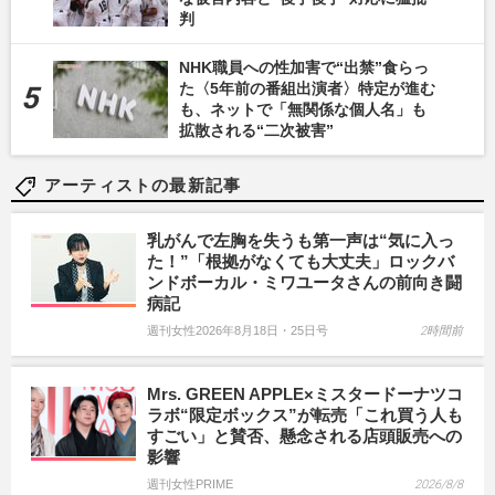
判
NHK職員への性加害で“出禁”食らっ
た〈5年前の番組出演者〉特定が進む
も、ネットで「無関係な個人名」も
拡散される“二次被害”
アーティストの最新記事
乳がんで左胸を失うも第一声は“気に入っ
た！”「根拠がなくても大丈夫」ロックバ
ンドボーカル・ミワユータさんの前向き闘
病記
週刊女性2026年8月18日・25日号
2時間前
Mrs. GREEN APPLE×ミスタードーナツコ
ラボ“限定ボックス”が転売「これ買う人も
すごい」と賛否、懸念される店頭販売への
影響
週刊女性PRIME
2026/8/8