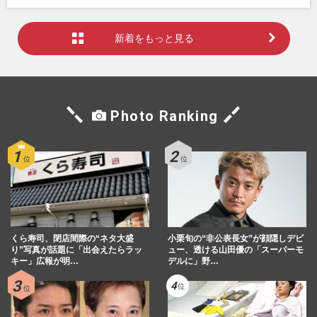
新着をもっと見る
Photo Ranking
くら寿司、閉店間際の“ネタ大盛
小栗旬の“非公表長女”が顔隠しデビ
り”写真が話題に「出会えたらラッ
ュー、透ける山田優の「スーパーモ
キー」広報が明…
デルに」野…