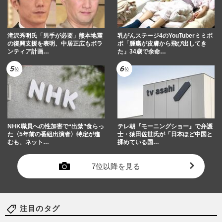
滝沢秀明氏「男手が必要」熊本地震
乳がんステージ4のYouTuberミミポ
の復興支援を表明、中居正広もボラ
ポ「腫瘍が皮膚から飛び出してき
ンティア計画…
た」34歳で余命…
NHK職員への性加害で“出禁”食らっ
テレ朝『モーニングショー』で弁護
た〈5年前の番組出演者〉特定が進
士・猿田佐世氏が「日本ほど中国と
むも、ネット…
揉めている国…
7位以降を見る
注目のタグ