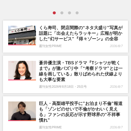
くら寿司、閉店間際の“ネタ大盛り”写真が
話題に「出会えたらラッキー」広報が明か
した“幻サービス”『得々ゾーン』の全容
週刊女性PRIME
2026/8/7
蒼井優主演・TBSドラマ『Tシャツが乾く
まで』が激バズリ中「“考察ドラマ”とは一
線を画している」散りばめられた伏線より
も大事な要素
週刊女性2026年8月18日・25日号
2026/8/7
巨人・高梨雄平投手に”お泊まり不倫”報道
も「ゾンビのせいで不倫がかわいく見え
る」ファンの反応が示す野球界の“不祥事
慣れ”
週刊女性PRIME
2026/8/7