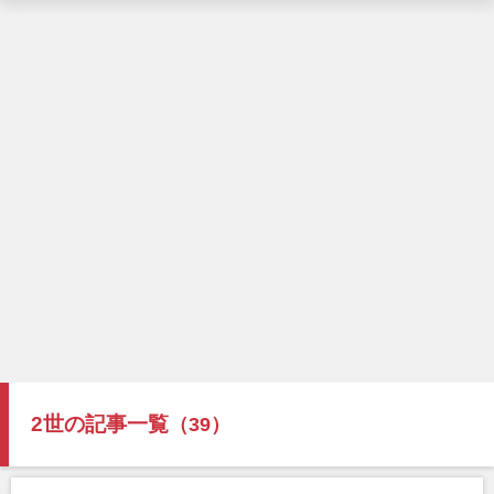
2世の記事一覧
（39）