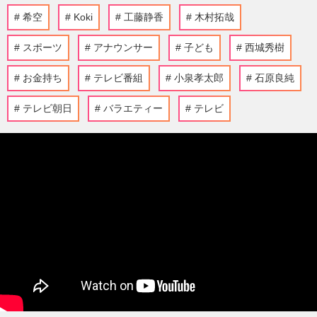
希空
Koki
工藤静香
木村拓哉
スポーツ
アナウンサー
子ども
西城秀樹
お金持ち
テレビ番組
小泉孝太郎
石原良純
テレビ朝日
バラエティー
テレビ