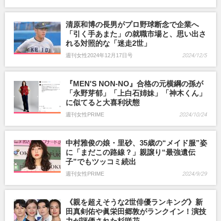
清原和博の長男がプロ野球断念で企業へ
「引く手あまた」の就職市場と、思い出さ
れる対照的な「迷走2世」
週刊女性2024年12月17日号
2024/12/5
『MEN'S NON-NO』合格の元横綱の孫が
「永野芽郁」「上白石姉妹」「神木くん」
に似てると大喜利状態
週刊女性PRIME
2024/10/24
中村雅俊の娘・里砂、35歳の“メイド服”姿
に「まだこの路線？」親譲り“最強遺伝
子”でもツッコミ続出
週刊女性PRIME
2024/9/29
《親を超えそうな2世俳優ランキング》新
田真剣佑や眞栄田郷敦がランクイン！演技
力が評価された杉咲花