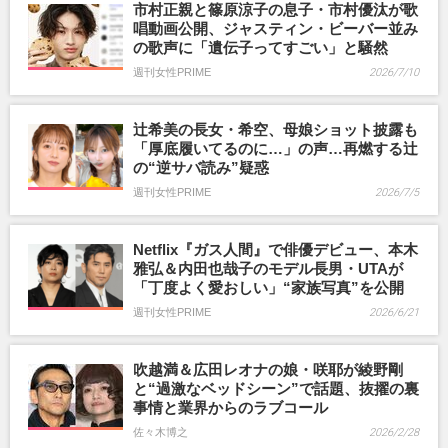
市村正親と篠原涼子の息子・市村優汰が歌
唱動画公開、ジャスティン・ビーバー並み
の歌声に「遺伝子ってすごい」と騒然
週刊女性PRIME
2026/7/10
辻希美の長女・希空、母娘ショット披露も
「厚底履いてるのに…」の声…再燃する辻
の“逆サバ読み”疑惑
週刊女性PRIME
2026/7/5
Netflix『ガス人間』で俳優デビュー、本木
雅弘＆内田也哉子のモデル長男・UTAが
「丁度よく愛おしい」“家族写真”を公開
週刊女性PRIME
2026/6/21
吹越満＆広田レオナの娘・咲耶が綾野剛
と“過激なベッドシーン”で話題、抜擢の裏
事情と業界からのラブコール
佐々木博之
2026/2/28