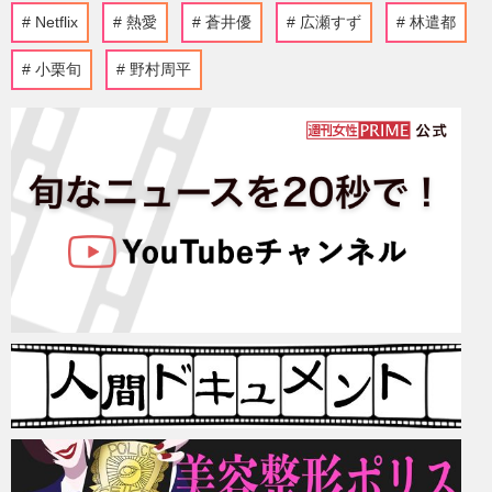
Netflix
熱愛
蒼井優
広瀬すず
林遣都
小栗旬
野村周平