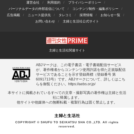
運営会社
利用規約
プライバシーポリシー
パーソナルデータの外部送信について
コンテンツ制作・編集ポリシー
広告掲載
ニュース提供先
タレコミ
採用情報
お知らせ一覧
お問い合わせ
主婦と生活社公式サイト
主婦と生活社関連サイト
ABJマークは、この電子書店・電子書籍配信サービス
が、著作権者からコンテンツ使用許諾を得た正規版配信
サービスであることを示す登録商標（登録番号 第
6091713号）です。ABJマークについて、詳しくはこち
らを御覧ください。
https://aebs.or.jp/
本サイトに掲載されているすべての⽂章・撮影写真の著作権は主婦と⽣活
社に帰属します。
他サイトや他媒体への無断転載・複製⾏為は固く禁⽌します。
COPYRIGHT © SHUFU TO SEIKATSU SHA CO.,LTD. All rights
reserved.