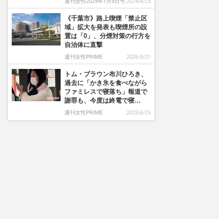
週刊女性2024年7月9日号
2024/6/25
《千葉市》路上喫煙「禁止区
域」拡大を発表も喫煙所の設
置は「0」、分煙対策の行方を
自治体に直撃
週刊女性PRIME
2026/5/27
トム・ブラウン布川ひろき、
過去に「かき氷を食べながら
ファミレスで寝落ち」報道で
謝罪も、今度は終電で寝…
週刊女性PRIME
2023/6/29