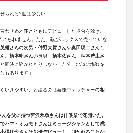
せられる2世は少ない。
言わせぬ才能とともにデビューした場合を除き、
入れられません。ただ、親がルックスで売っていな
英雄さん
の次男・
仲野太賀さん
や
奥田瑛二さん
と
ん
、
柄本明さん
の長男・
柄本佑さん
、
柄本時生さ
と同時に騒がれたりしなかった分、地道に場数を
ともあります」
くいきやすい、と語るのは芸能ウォッチャーの
相
史さんを父に持つ宮沢氷魚さんは俳優業で花開いた。
でハマ・オカモトさんはミュージシャンとして成
小澤征悦さんは俳優デビューし、叩かれることな