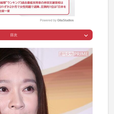
Powered by 
GliaStudios
目次
M
u
たちの現在地
t
e
ケースも