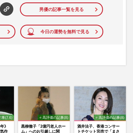
男優の記事一覧を見る
今日の運勢を無料で見る
事(7.6)
⭐ 高評価の記事(8)
⭐ 高評価の記事(8)
0年》
黒柳徹子「2億円老人ホー
酒井法子、香港コンサー
気作
ム」へのお引越しに関
トチケット完売で「まさ