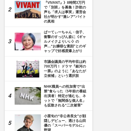
『VIVANT』》8時間3万円
で「別班」を募集！詐欺の
声も「求人は事実」運営会
社が明かす“激レア”バイト
の真相
ぱーてぃーちゃん・信子、
衝撃のすっぴん姿に《ギャ
ルメイクよりいい》の
声…“お嬢様な素顔”とのギ
ャップで好感度爆上がり
市議会議員の平均年収は約
700万円！ ドラマ『銀河の
一票』のように「あなたが
立候補」という選択肢
NHK職員への性加害で“出
禁”食らった〈5年前の番組
出演者〉特定が進むも、ネ
ットで「無関係な個人名」
も拡散される“二次被害”
小栗旬の“非公表長女”が顔
隠しデビュー、透ける山田
優の「スーパーモデルに」
野望