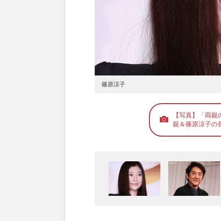
篠原涼子
【写真】「両親
親＆篠原涼子の