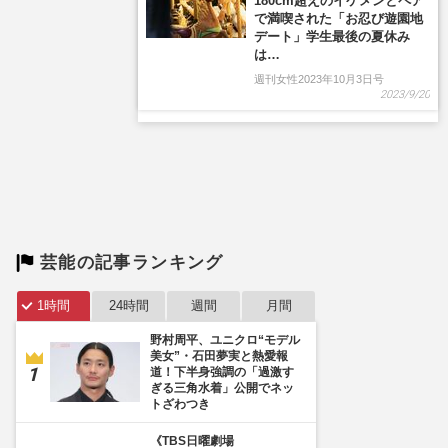
180cm超えのイケメンとペア
で満喫された「お忍び遊園地
デート」学生最後の夏休み
は…
週刊女性2023年10月3日号
2023/9/20
芸能の記事ランキング
1時間
24時間
週間
月間
野村周平、ユニクロ“モデル
美女”・石田夢実と熱愛報
道！下半身強調の「過激す
ぎる三角水着」公開でネッ
トざわつき
《TBS日曜劇場