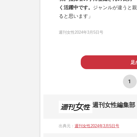
く活躍中です。
ジャンルが違うと親
ると思います」
週刊女性2024年3月5日号
足
1
週刊女性編集部
1957年3月6日に日本で最初に創刊され
ト、美容・健康・グルメ・占いに関する情報を
出典元：
週刊女性2024年3月5日号
母”が抱える400万円超の“借金トラブル”
発表。同記事は2018年の「編集者が選ぶ