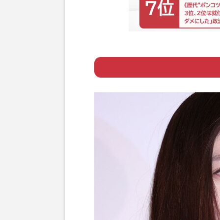
Page 1
ー 2世タレント
Page 2
ー 足かせになる