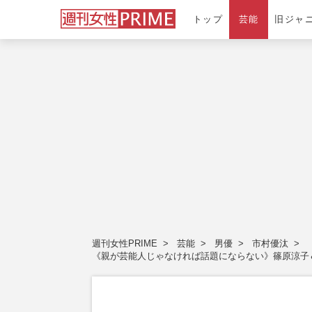
トップ
芸能
旧ジャ
週刊女性PRIME
芸能
男優
市村優汰
《親が芸能人じゃなければ話題にならない》篠原涼子