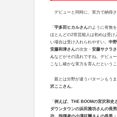
デビューと同時に、実力で納得さ
「
宇多田ヒカルさん
のように有無を
ほとんどの2世芸能人は初めは受け
い場合は受け入れられやすい。
中野
安藤和津さん
の次女・
安藤サクラさ
ん
などがその流れですね。デビュー
こなし確かな実力を育んだというこ
親とは分野が違うパターンもうま
沢ここさん
。
「
例えば、THE BOOMの宮沢和
ダウンタウンの浜田雅功さんの長男
功。指揮者の小澤征爾さんの長男・