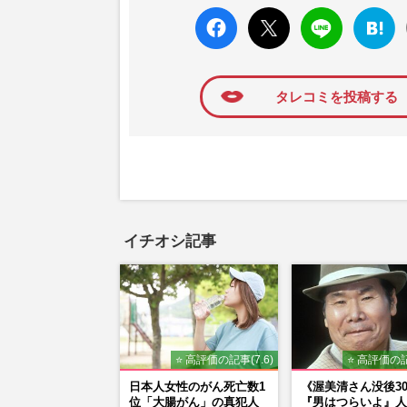
faceboo
X ポス
LINE
はてな
k いい
ト
ブック
ね
マーク
に追加
タレコミを投稿する
イチオシ記事
⭐ 高評価の記事(7.6)
⭐ 高評価の記
日本人女性のがん死亡数1
《渥美清さん没後3
位「大腸がん」の真犯人
『男はつらいよ』人