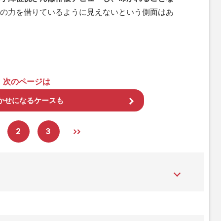
の力を借りているように見えないという側面はあ
次のページは
かせになるケースも
2
3
た女性週刊誌。芸能ゴシップや事件、皇室の話題、感動ドキュメン
発信している。2017年12月12日号で「眞子さま嫁ぎ先の“義
」報道をスクープ。この一報から約2か月後、宮内庁は結婚延期を
雑誌ジャーナリズム賞」大賞を受賞した。毎週火曜日発売。