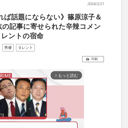
2024/2/21
れば話題にならない》篠原涼子＆
汰の記事に寄せられた辛辣コメン
タレントの宿命
男優
タレント
印刷
もっと読む
arrow_forward_ios