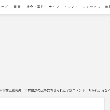
ニーズ
皇室
社会・事件
ライフ
トレンド
コミックス
連
＆市村正親長男・市村優汰の記事に寄せられた辛辣コメント、叩かれがちな2