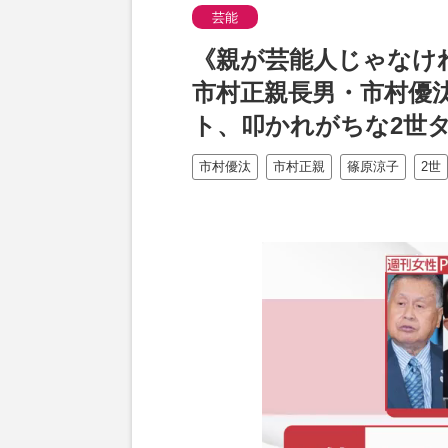
芸能
《親が芸能人じゃなけ
市村正親長男・市村優
ト、叩かれがちな2世
市村優汰
市村正親
篠原涼子
2世