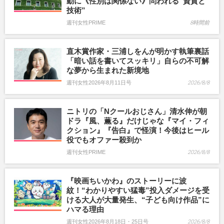
動に《性別は関係ない》問われる“資質と
技術”
週刊女性PRIME
8時間前
直木賞作家・三浦しをんが明かす執筆裏話
「暗い話を書いてスッキリ」自らの不可解
な夢から生まれた新境地
週刊女性2026年8月11日号
2026/8/8
ニトリの「Nクールおじさん」清水伸が朝
ドラ『風、薫る』だけじゃな『マイ・フィ
クション』『告白』で怪演！今後はヒール
役でもオファー殺到か
週刊女性PRIME
2026/8/8
『映画ちいかわ』のストーリーに波
紋！“わかりやすい猛毒”投入ダメージを受
ける大人が大量発生、“子ども向け作品”に
ハマる理由
週刊女性2026年8月18日・25日号
2026/8/8