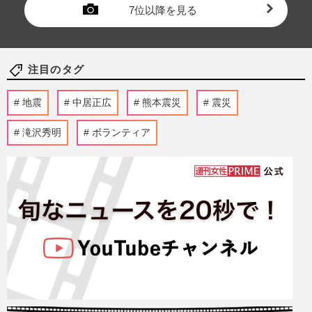
7位以降を見る
注目のタグ
地震
中居正広
熊本震災
震災
滝沢秀明
ボランティア