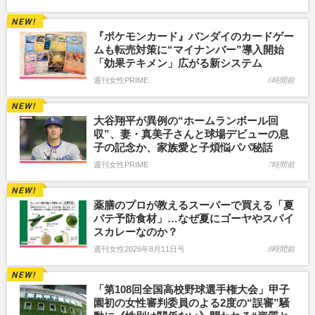
『ポケモンカード』バンダイのカードゲー
ムも転売対策に“マイナンバー”導入開始
「効果テキメン」広がる新システム
週刊女性PRIME
6時間前
大谷翔平が異例の“ホームランボール回
収”、妻・真美子さんと球場デビューの息
子の記念か、家族愛と子煩悩パパ秘話
週刊女性PRIME
7時間前
薬膳のプロが教えるスーパーで買える「夏
バテ予防食材」…なぜ夏にゴーヤやスパイ
スカレーなのか？
週刊女性2026年8月11日号
8時間前
「第108回全国高校野球選手権大会」甲子
園初の女性審判委員のよる2度の“誤審”騒