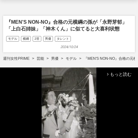
『MEN'S NON-NO』合格の元横綱の孫が「永野芽郁」
「上白石姉妹」「神木くん」に似てると大喜利状態
モデル
横綱
2世
男優
タレント
2024/10/24
週刊女性PRIME
芸能
男優
モデル
『MEN'S NON-NO』合格
もっと読む
arrow_forward_ios