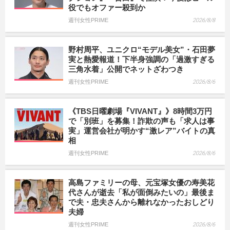
役でもオファー殺到か
週刊女性PRIME
2026/8/8
野村周平、ユニクロ“モデル美女”・石田夢
実と熱愛報道！下半身強調の「過激すぎる
三角水着」公開でネットざわつき
週刊女性PRIME
2026/8/6
《TBS日曜劇場『VIVANT』》8時間3万円
で「別班」を募集！詐欺の声も「求人は事
実」運営会社が明かす“激レア”バイトの真
相
週刊女性PRIME
2026/8/6
高島ファミリーの母、元宝塚女優の寿美花
代さんが逝去「私が面倒みたいの」最後ま
で夫・忠夫さんから離れなかったおしどり
夫婦
週刊女性PRIME
2026/8/6