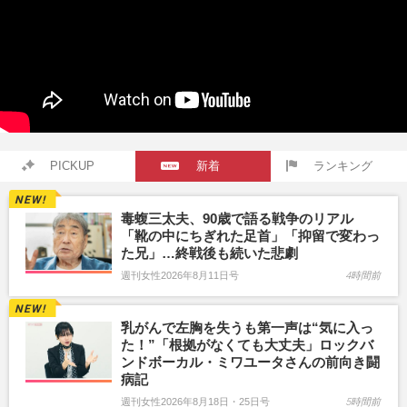
PICKUP
新着
ランキング
毒蝮三太夫、90歳で語る戦争のリアル
「靴の中にちぎれた足首」「抑留で変わっ
た兄」…終戦後も続いた悲劇
週刊女性2026年8月11日号
4時間前
乳がんで左胸を失うも第一声は“気に入っ
た！”「根拠がなくても大丈夫」ロックバ
ンドボーカル・ミワユータさんの前向き闘
病記
週刊女性2026年8月18日・25日号
5時間前