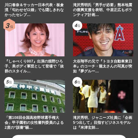
川口春奈＆サッカー日本代表・板倉
滝沢秀明氏「男手が必要」熊本地震
滉「匂わせゼロ婚」でも隠しきれな
の復興支援を表明、中居正広もボラ
かったセレブ…
ンティア計画…
『しゃべくり007』出演の畑野ひろ
大谷翔平の兄で『トヨタ自動車東日
子、美ボディ軍団として登場で「抜
本』のコーチ・龍太さんの写真が突
群のスタイル…
如『夢グルー…
「第108回全国高校野球選手権大
滝沢秀明、ジャニーズ社員に「企画
会」甲子園初の女性審判委員のよる
5つ出して」目指すビジネスモデル
2度の“誤審”騒…
は『米津玄師…