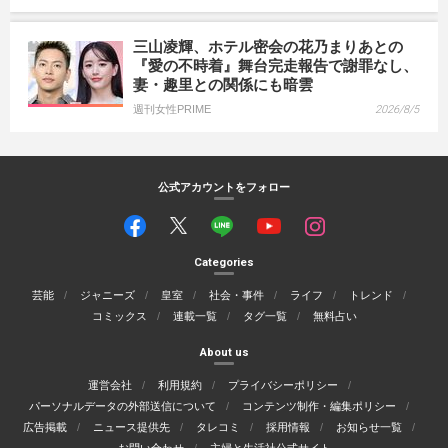
三山凌輝、ホテル密会の花乃まりあとの
『愛の不時着』舞台完走報告で謝罪なし、
妻・趣里との関係にも暗雲
週刊女性PRIME
2026/8/5
公式アカウントをフォロー
Categories
芸能
ジャニーズ
皇室
社会・事件
ライフ
トレンド
コミックス
連載一覧
タグ一覧
無料占い
About us
運営会社
利用規約
プライバシーポリシー
パーソナルデータの外部送信について
コンテンツ制作・編集ポリシー
広告掲載
ニュース提供先
タレコミ
採用情報
お知らせ一覧