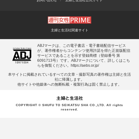
お問い合わせ
主婦と生活社公式サイト
主婦と生活社関連サイト
ABJマークは、この電子書店・電子書籍配信サービス
が、著作権者からコンテンツ使用許諾を得た正規版配信
サービスであることを示す登録商標（登録番号 第
6091713号）です。ABJマークについて、詳しくはこち
らを御覧ください。
https://aebs.or.jp/
本サイトに掲載されているすべての⽂章・撮影写真の著作権は主婦と⽣活
社に帰属します。
他サイトや他媒体への無断転載・複製⾏為は固く禁⽌します。
COPYRIGHT © SHUFU TO SEIKATSU SHA CO.,LTD. All rights
reserved.