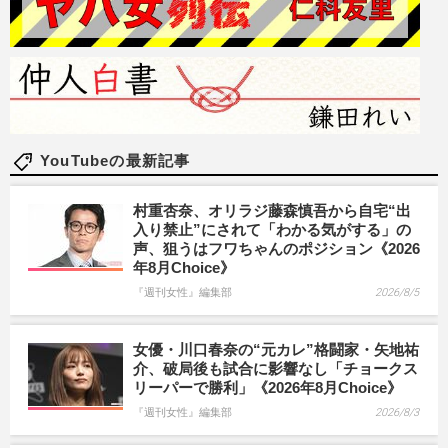
YouTubeの最新記事
村重杏奈、オリラジ藤森慎吾から自宅“出
入り禁止”にされて「わかる気がする」の
声、狙うはフワちゃんのポジション《2026
年8月Choice》
『週刊女性』編集部
2026/8/5
女優・川口春奈の“元カレ”格闘家・矢地祐
介、破局後も試合に影響なし「チョークス
リーパーで勝利」《2026年8月Choice》
『週刊女性』編集部
2026/8/3