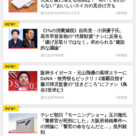
らない”おいしいスイカの見分け方も
週刊女性2026年8月11日号
4時間前
《1%の消費減税》自民党・小渕優子氏、
高市早苗首相の“代替財源”ナシに反発も
「揚げ足取りではなく」求められる“建設
的な議論”
週刊女性PRIME
5時間前
阪神タイガース・元山飛優の落球エラーに
DeNA・牧秀悟もビックリ！2連覇目指す
藤川球児監督の“泣きどころ”にファン《鳥
谷2世求む》
週刊女性PRIME
5時間前
テレビ朝日『モーニングショー』玉川徹氏
「警察官が死刑にした」大阪府発砲事件へ
の持論に「警官の命をなんだと…」批判殺
到