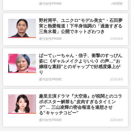
週刊女性PRIME
6時間前
野村周平、ユニクロ“モデル美女”・石田夢
実と熱愛報道！下半身強調の「過激すぎる
三角水着」公開でネットざわつき
週刊女性PRIME
2026/8/6
ぱーてぃーちゃん・信子、衝撃のすっぴん
姿に《ギャルメイクよりいい》の声…“お
嬢様な素顔”とのギャップで好感度爆上が
り
週刊女性PRIME
2026/8/6
趣里主演ドラマ『大空港』が税関とのコラ
ボポスター解禁も“皮肉すぎるタイミン
グ”… 三山凌輝の密会報道を連想させ
る“キャッチコピー”
週刊女性PRIME
2026/8/6