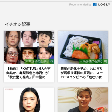
Recommended by
イチオシ記事
⭐ 高評価の記事(8.7)
⭐ 高評価の記事(8.8)
【独自】『KAT-TUN』6人が再
惣菜が老化を早め、おにぎり
集結か、亀梨和也と赤西仁が
が居眠り運転の原因に、スー
「秋に驚く発表」田中聖の刑
パー&コンビニの「危ない食
期満了と重なる“匂わせ”では
品」
ない理由