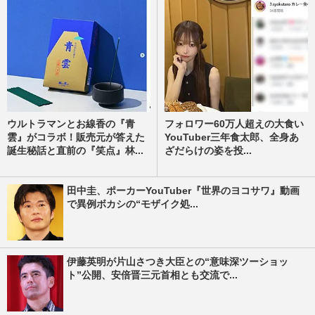
ウルトラマンとお線香の『青
フォロワー60万人超えの大食い
雲』がコラボ！販売元が答えた
YouTuber三年食太郎、全身あ
誕生秘話と直前の『笑点』林...
ざだらけの姿を投...
田中圭、ポーカーYouTuber『世界のヨコサワ』動画
で異例ボカシの“モザイク処...
伊藤英明が片山さつき大臣との“意味深ツーショッ
ト”公開、安倍晋三元首相とも交流で...