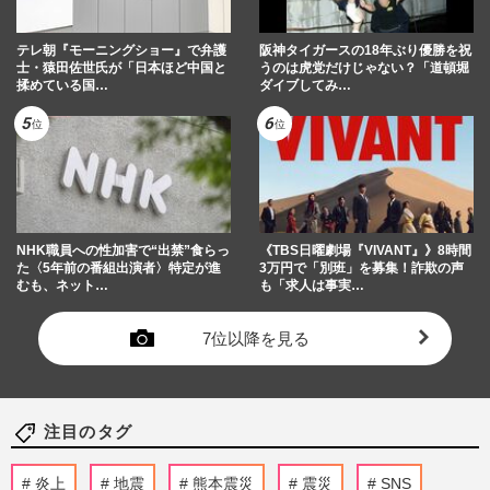
テレ朝『モーニングショー』で弁護
阪神タイガースの18年ぶり優勝を祝
士・猿田佐世氏が「日本ほど中国と
うのは虎党だけじゃない？「道頓堀
揉めている国…
ダイブしてみ…
NHK職員への性加害で“出禁”食らっ
《TBS日曜劇場『VIVANT』》8時間
た〈5年前の番組出演者〉特定が進
3万円で「別班」を募集！詐欺の声
むも、ネット…
も「求人は事実…
7位以降を見る
注目のタグ
炎上
地震
熊本震災
震災
SNS