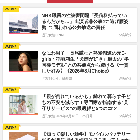
NHK職員の性被害問題「受信料払ってい
るんだから…」出演者非公表の“逃げ腰姿
勢”で問われる公共放送の責任
週刊女性PRIME
0時間前
なにわ男子・長尾謙杜と熱愛報道の元E-
girls・稲垣莉生「犬顔が好き」過去の“半
同棲モデル”との共通点から透ける《一貫
した好み》《2026年8月Choice》
『週刊女性』編集部
0時間前
「親が倒れているかも」離れて暮らす子ど
もの不安を減らす！専門家が指南する“見
守りサービス”の最適解と5つのコツ
週刊女性2026年8月18日・25日号
3時間前
【知って楽しい雑学】モバイルバッテリー
火災が夏に増える理由は？ “叩いてもわか