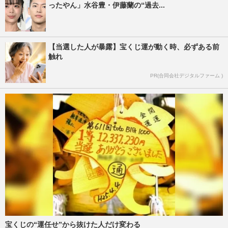
ったやん」水谷豊・伊藤蘭の“過去...
【当選した人が暴露】宝くじ運が動く時、必ずある前
触れ
PR(合同会社デジタルファーム )
宝くじの“運任せ”から抜けた人だけ変わる