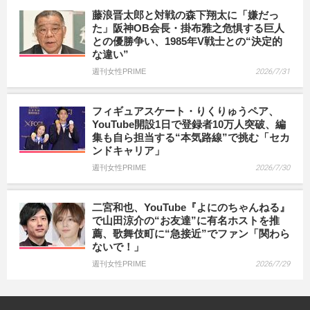
藤浪晋太郎と対戦の森下翔太に「嫌だっ
た」阪神OB会長・掛布雅之危惧する巨人
との優勝争い、1985年V戦士との“決定的
な違い”
週刊女性PRIME
2026/7/31
フィギュアスケート・りくりゅうペア、
YouTube開設1日で登録者10万人突破、編
集も自ら担当する“本気路線”で挑む「セカ
ンドキャリア」
週刊女性PRIME
2026/7/30
二宮和也、YouTube『よにのちゃんねる』
で山田涼介の“お友達”に有名ホストを推
薦、歌舞伎町に“急接近”でファン「関わら
ないで！」
週刊女性PRIME
2026/7/29