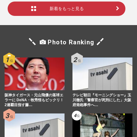
新着をもっと見る
Photo Ranking
阪神タイガース・元山飛優の落球エ
テレビ朝日『モーニングショー』玉
ラーに DeNA・牧秀悟もビックリ！
川徹氏「警察官が死刑にした」大阪
2連覇目指す藤…
府発砲事件へ…