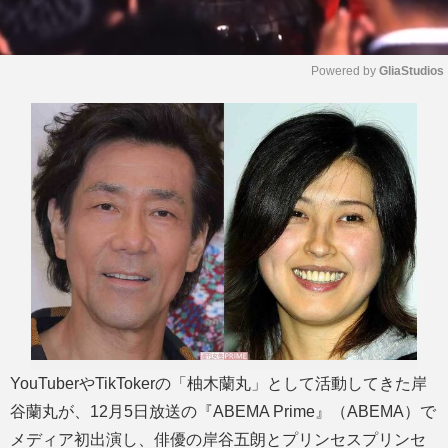
Powered by 
GliaStudios
M
u
t
e
YouTuberやTikTokerの「柚木蘭丸」として活動してきた岸
谷蘭丸が、12月5日放送の『ABEMA Prime』（ABEMA）で
メディア初出演し、俳優の岸谷五朗とプリンセスプリンセ