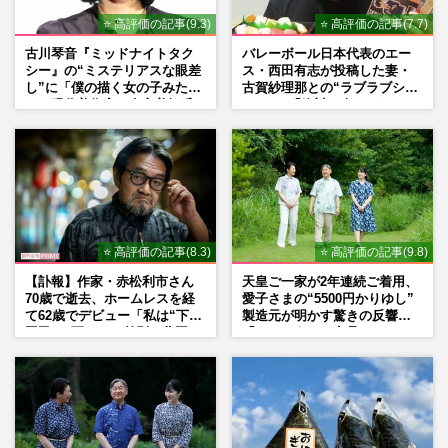
⭐ 高評価の記事(9.3)
⭐ 高評価の記事(7.7)
古川琴音『ミッドナイトタク
バレーボール日本代表のエー
シー』の“ミステリアスな眼差
ス・西田有志が投稿した妻・
し”に「僕の描く女の子みた
古賀紗理那との“ラブラブショ
い」現代美術家・奈良美智氏
ット”に「絶対に今じゃない」
もSNSで“公認”
「空気読んで」ネット上で批
判殺到の理由
⭐ 高評価の記事(8.3)
⭐ 高評価の記事(9.8)
【訃報】作家・赤松利市さん
天皇ご一家が2年連続ご着用、
70歳で逝去、ホームレスを経
愛子さまの“5500円かりゆし”
て62歳でデビュー「私は“下級
製造元が明かす驚きの反響
国民”。死ぬまで差別と貧困を
「まさかうちの商品とは…」
書き続けます」壮絶人生