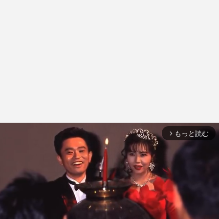
もっと読む
arrow_forward_ios