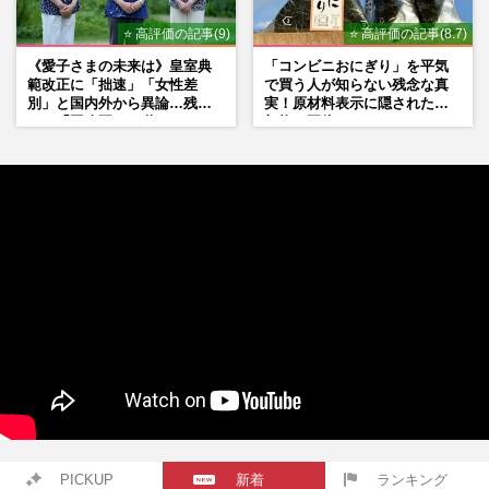
⭐ 高評価の記事(9)
⭐ 高評価の記事(8.7)
《愛子さまの未来は》皇室典
「コンビニおにぎり」を平気
範改正に「拙速」「女性差
で買う人が知らない残念な真
別」と国内外から異論…残さ
実！原材料表示に隠された添
れた「再改正」の道
加物の正体
PICKUP
新着
ランキング