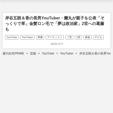
岸谷五朗＆香の長男YouTuber・蘭丸が親子を公表「そ
っくりで草」金髪ロン毛で「夢は政治家」2世への葛藤
も
YouTube
YouTuber
男優
アーティスト
二世
2世
家族
子ども
2024/12/7
週刊女性PRIME
芸能
YouTube
YouTuber
岸谷五朗＆香の長男You