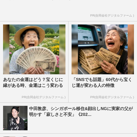
PR(合同会社デジタルファーム )
あなたの金運はどう？宝くじに
「SNSでも話題」60代から宝く
縁がある時、金運はこう変わる
じ運が変わる人の特徴
PR(合同会社デジタルファーム )
PR(合同会社デジタルファーム )
中田敦彦、シンガポール移住&顔出しNGに実家の父が
明かす「寂しさと不安」《202...