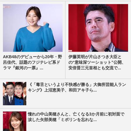
AKB48のデビューから20年・野
伊藤英明が片山さつき大臣と
呂佳代、話題のフジテレビ系ド
の“意味深ツーショット”公開、
ラマ『銀河の一票』...
安倍晋三元首相とも交流で...
《「毒舌というより不快感が勝る」大御所芸能人ラン
キング》上沼恵美子、和田アキ子ら...
憧れの中山美穂さんと、亡くなる3か月前に初対面で
涙した矢部美穂「ミポリンを忘れな...