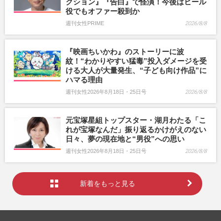
クション』『告白』で怪演！今後はヒール
役でもオファー殺到か
週刊女性PRIME
2026/8/8
『映画ちいかわ』のストーリーに波
紋！“わかりやすい猛毒”投入ダメージを受
ける大人が大量発生、“子ども向け作品”に
ハマる理由
週刊女性2026年8月18日・25日号
2026/8/8
元宝塚星組トップスター・湖月わたる「こ
れが宝塚なんだ」振り返るかけがえのない
日々、夢の現在地と“男役”への思い
週刊女性2026年8月18日・25日号
2026/8/8
新着をもっと見る