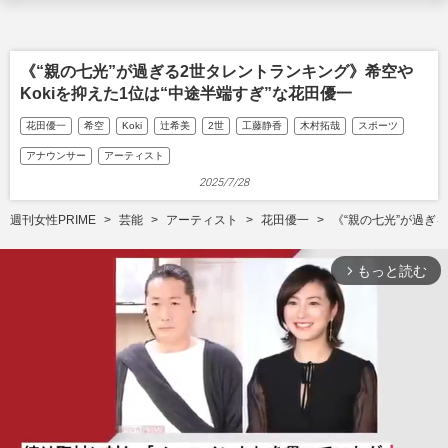
《“親の七光”が過ぎる2世タレントランキング》希空や
Kokiを抑えた1位は“中途半端すぎ”な花田優一
花田優一
希空
Koki
辻希美
2世
工藤静香
木村拓哉
スポーツ
アナウンサー
アーティスト
2025/7/28
週刊女性PRIME
芸能
アーティスト
花田優一
《“親の七光”が過ぎ
もっと読む
arrow_forward_ios