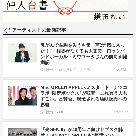
アーティストの最新記事
乳がんで左胸を失うも第一声は“気に入っ
た！”「根拠がなくても大丈夫」ロックバ
ンドボーカル・ミワユータさんの前向き闘
病記
週刊女性2026年8月18日・25日号
4時間前
Mrs. GREEN APPLE×ミスタードーナツコ
ラボ“限定ボックス”が転売「これ買う人も
すごい」と賛否、懸念される店頭販売への
影響
週刊女性PRIME
2026/8/8
『光GENJI』が40周年に向けサブスク解
禁！BOOWYにSPEEDも“復活”のムー