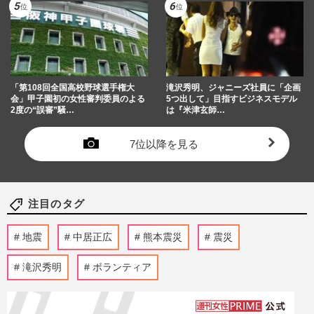
「第108回全国高校野球選手権大
滝沢秀明、ジャニーズ社員に「企画
会」甲子園初の女性審判委員のよる
5つ出して」目指すビジネスモデル
2度の“誤審”騒…
は『米津玄師…
7位以降を見る
注目のタグ
地震
中居正広
熊本震災
震災
滝沢秀明
ボランティア