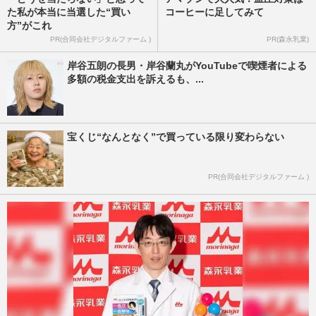
た私が本当に当選した“買い
コーヒーに足してみて
方”がこれ
PR(合同会社デジタルファーム )
PR(森永乳業)
岸谷五朗の長男・岸谷蘭丸がYouTubeで喫煙者による
多額の税金支出を訴えるも、...
宝くじ“なんとなく”で買っている限り変わらない
PR(合同会社デジタルファーム )