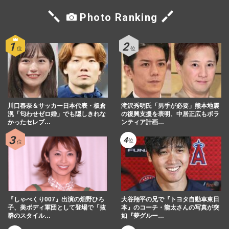
Photo Ranking
川口春奈＆サッカー日本代表・板倉
滝沢秀明氏「男手が必要」熊本地震
滉「匂わせゼロ婚」でも隠しきれな
の復興支援を表明、中居正広もボラ
かったセレブ…
ンティア計画…
『しゃべくり007』出演の畑野ひろ
大谷翔平の兄で『トヨタ自動車東日
子、美ボディ軍団として登場で「抜
本』のコーチ・龍太さんの写真が突
群のスタイル…
如『夢グルー…