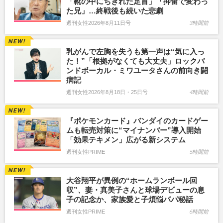
「靴の中にちぎれた足首」「抑留で変わっ
た兄」…終戦後も続いた悲劇
週刊女性2026年8月11日号
3時間前
乳がんで左胸を失うも第一声は“気に入っ
た！”「根拠がなくても大丈夫」ロックバ
ンドボーカル・ミワユータさんの前向き闘
病記
週刊女性2026年8月18日・25日号
4時間前
『ポケモンカード』バンダイのカードゲー
ムも転売対策に“マイナンバー”導入開始
「効果テキメン」広がる新システム
週刊女性PRIME
5時間前
大谷翔平が異例の“ホームランボール回
収”、妻・真美子さんと球場デビューの息
子の記念か、家族愛と子煩悩パパ秘話
週刊女性PRIME
6時間前