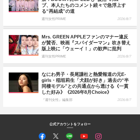
ブ、本人たちのコメント続々で急浮上す
る“再結成”の道
週刊女性PRIME
2026/8/7
Mrs. GREEN APPLEファンのマナー違反
が賛否、映画『スパイダーマン』吹き替え
版上映に「ウェーイ！」の歓声に批判
週刊女性PRIME
2026/8/7
なにわ男子・長尾謙杜と熱愛報道の元E-
girls・稲垣莉生「犬顔が好き」過去の“半
同棲モデル”との共通点から透ける《一貫
した好み》《2026年8月Choice》
『週刊女性』編集部
2026/8/7
公式アカウントをフォロー