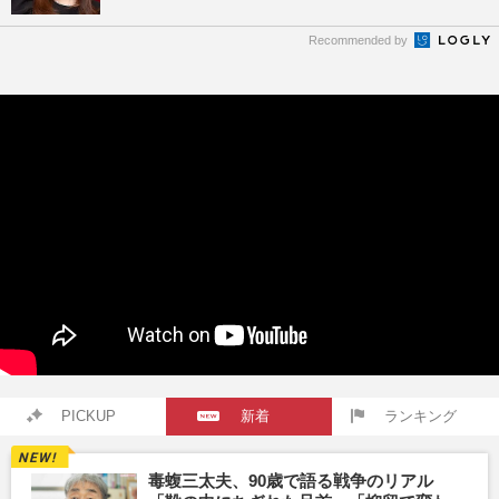
Recommended by
PICKUP
新着
ランキング
毒蝮三太夫、90歳で語る戦争のリアル