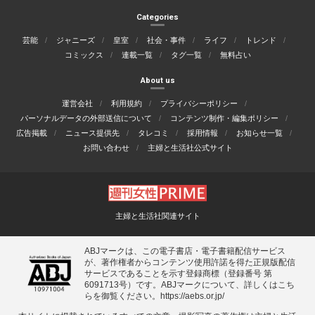
Categories
芸能
ジャニーズ
皇室
社会・事件
ライフ
トレンド
コミックス
連載一覧
タグ一覧
無料占い
About us
運営会社
利用規約
プライバシーポリシー
パーソナルデータの外部送信について
コンテンツ制作・編集ポリシー
広告掲載
ニュース提供先
タレコミ
採用情報
お知らせ一覧
お問い合わせ
主婦と生活社公式サイト
主婦と生活社関連サイト
ABJマークは、この電子書店・電子書籍配信サービス
が、著作権者からコンテンツ使用許諾を得た正規版配信
サービスであることを示す登録商標（登録番号 第
6091713号）です。ABJマークについて、詳しくはこち
らを御覧ください。
https://aebs.or.jp/