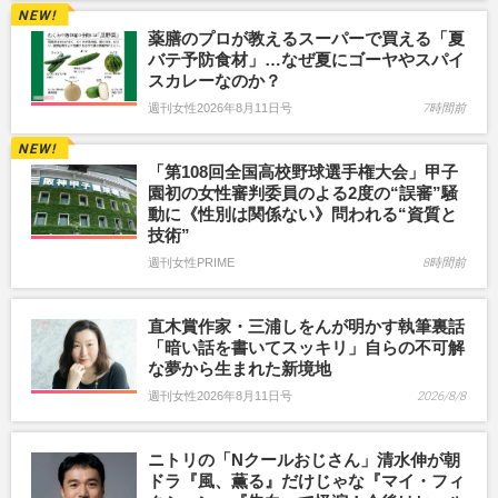
薬膳のプロが教えるスーパーで買える「夏
バテ予防食材」…なぜ夏にゴーヤやスパイ
スカレーなのか？
週刊女性2026年8月11日号
7時間前
「第108回全国高校野球選手権大会」甲子
園初の女性審判委員のよる2度の“誤審”騒
動に《性別は関係ない》問われる“資質と
技術”
週刊女性PRIME
8時間前
直木賞作家・三浦しをんが明かす執筆裏話
「暗い話を書いてスッキリ」自らの不可解
な夢から生まれた新境地
週刊女性2026年8月11日号
2026/8/8
ニトリの「Nクールおじさん」清水伸が朝
ドラ『風、薫る』だけじゃな『マイ・フィ