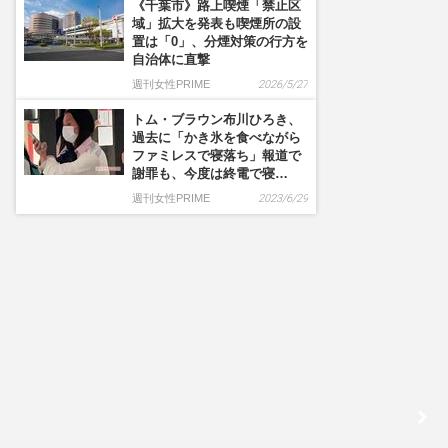
《千葉市》路上喫煙「禁止区
域」拡大を発表も喫煙所の設
置は「0」、分煙対策の行方を
自治体に直撃
週刊女性PRIME
2026/5/27
トム・ブラウン布川ひろき、
過去に「かき氷を食べながら
ファミレスで寝落ち」報道で
謝罪も、今度は終電で寝…
週刊女性PRIME
2023/6/29