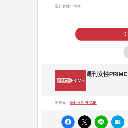
週刊女性PRIME
【
週刊女性PRIME
『週刊女性PRIME（シュージョプライム）
営する日本のニュースサイトです。『週刊女
出典元：
週刊女性PRIME
か、女性週刊誌『週刊女性』の誌面に掲載
高い題材の記事を、WEB向けにリライトし
faceboo
X ポス
LINE
はてな
k いい
ト
ブック