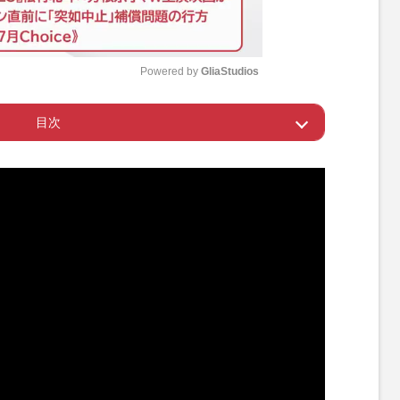
Powered by 
GliaStudios
目次
M
u
の厳重な対策
t
e