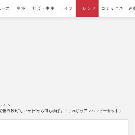
ニーズ
皇室
社会・事件
ライフ
トレンド
コミックス
連
ルド
で批判殺到“ちいかわ”から何も学ばず「これじゃアンハッピーセット」