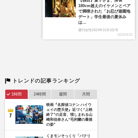
【独自】愛子さま、身長
180cm超えのイケメンとペア
で満喫された「お忍び遊園地
デート」学生最後の夏休み
は…
週刊女性2023年10月3日号
2023/9/20
トレンドの記事ランキング
1時間
24時間
週間
月間
映画『名探偵コナン ハイウ
ェイの堕天使』近づく“上映
終了”の足音、惜しまれる山
崎和佳奈さん“毛利蘭の最後
の姿”
くまモンそっくり「パクリ