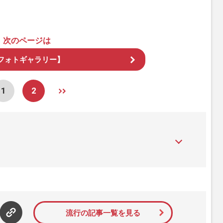
次のページは
フォトギャラリー】
1
2
』は、2015年（平成27年）1月に開設された主婦と生活社が運
性PRIME』編集者が担当する連載陣の執筆記事を配信するほ
された記事から、インターネット利用者層にとって特に関心の
て配信しています！
流行の記事一覧を見る