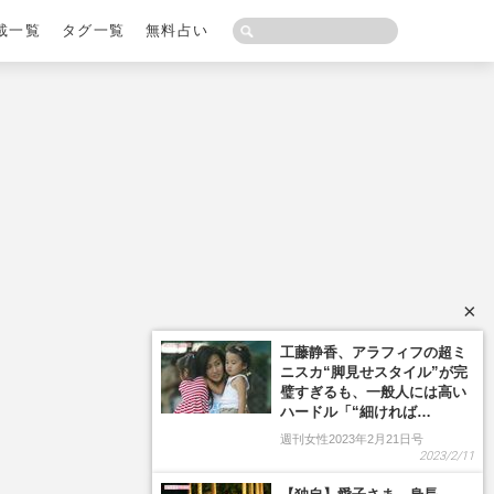
載一覧
タグ一覧
無料占い
×
工藤静香、アラフィフの超ミ
ニスカ“脚見せスタイル”が完
璧すぎるも、一般人には高い
ハードル「“細ければ…
週刊女性2023年2月21日号
2023/2/11