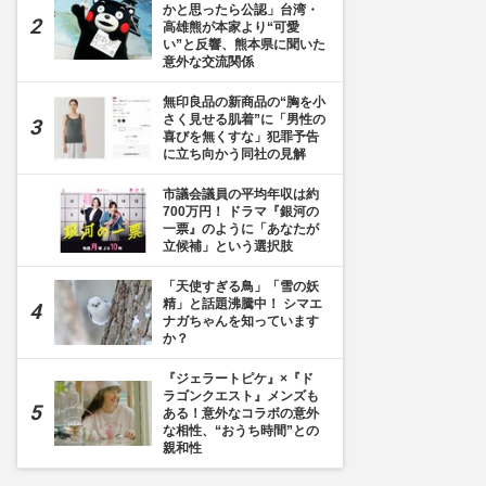
かと思ったら公認」台湾・
高雄熊が本家より“可愛
い”と反響、熊本県に聞いた
意外な交流関係
無印良品の新商品の“胸を小
さく見せる肌着”に「男性の
喜びを無くすな」犯罪予告
に立ち向かう同社の見解
市議会議員の平均年収は約
700万円！ ドラマ『銀河の
一票』のように「あなたが
立候補」という選択肢
「天使すぎる鳥」「雪の妖
精」と話題沸騰中！ シマエ
ナガちゃんを知っています
か？
『ジェラートピケ』×『ド
ラゴンクエスト』メンズも
ある！意外なコラボの意外
な相性、“おうち時間”との
親和性