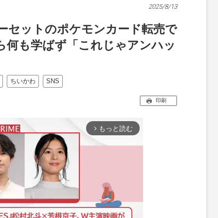
2025/8/13
ーセットのポケモンカード転売で
から何も学ばず「これじゃアンハッ
ちいかわ
SNS
印刷
もっと読む
arrow_forward_ios