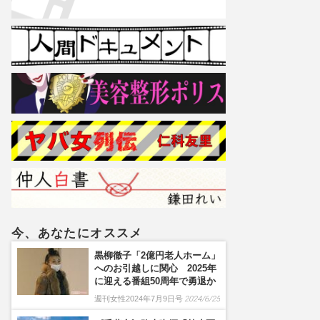
今、あなたにオススメ
黒柳徹子「2億円老人ホーム」
へのお引越しに関心 2025年
に迎える番組50周年で勇退か
週刊女性2024年7月9日号
2024/6/25