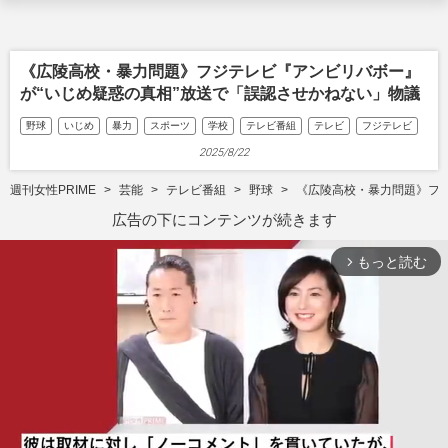
《広陵高校・暴力問題》フジテレビ『アンビリバボー』
が“いじめ疑惑の真相”放送で「誤認させかねない」物議
野球
いじめ
暴力
スポーツ
学校
テレビ番組
テレビ
フジテレビ
2025/8/22
週刊女性PRIME
芸能
テレビ番組
野球
《広陵高校・暴力問題》フジ
広告の下にコンテンツが続きます
もっと読む
arrow_forward_ios