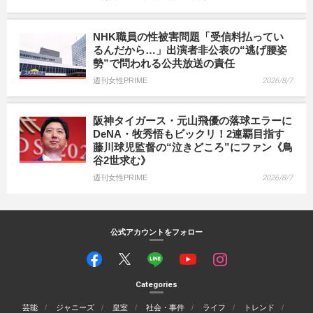
NHK職員の性被害問題「受信料払ってい
るんだから…」出演者非公表の“逃げ腰姿
勢”で問われる公共放送の責任
週刊女性PRIME
2026/8/7
阪神タイガース・元山飛優の落球エラーに
DeNA・牧秀悟もビックリ！2連覇目指す
藤川球児監督の“泣きどころ”にファン《鳥
谷2世求む》
週刊女性PRIME
2026/8/7
公式アカウントをフォロー
Categories
芸能
ジャニーズ
皇室
社会・事件
ライフ
トレンド