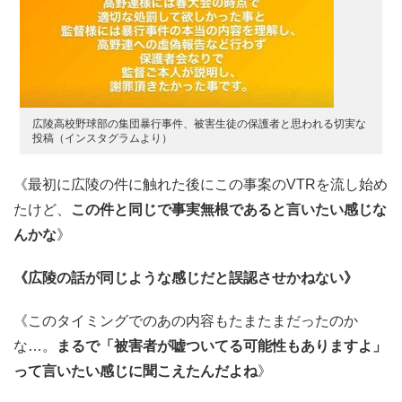
広陵高校野球部の集団暴行事件、被害生徒の保護者と思われる切実な
投稿（インスタグラムより）
《最初に広陵の件に触れた後にこの事案のVTRを流し始め
たけど、
この件と同じで事実無根であると言いたい感じな
んかな
》
《広陵の話が同じような感じだと誤認させかねない》
《このタイミングでのあの内容もたまたまだったのか
な…。
まるで「被害者が嘘ついてる可能性もありますよ」
って言いたい感じに聞こえたんだよね
》