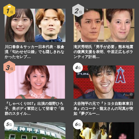
川口春奈＆サッカー日本代表・板倉
滝沢秀明氏「男手が必要」熊本地震
滉「匂わせゼロ婚」でも隠しきれな
の復興支援を表明、中居正広もボラ
かったセレブ…
ンティア計画…
『しゃべくり007』出演の畑野ひろ
大谷翔平の兄で『トヨタ自動車東日
子、美ボディ軍団として登場で「抜
本』のコーチ・龍太さんの写真が突
群のスタイル…
如『夢グルー…