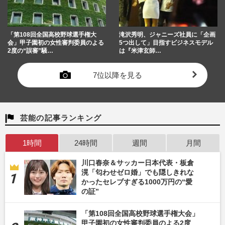
「第108回全国高校野球選手権大
滝沢秀明、ジャニーズ社員に「企画
会」甲子園初の女性審判委員のよる
5つ出して」目指すビジネスモデル
2度の“誤審”騒…
は『米津玄師…
7位以降を見る
芸能の記事ランキング
1時間
24時間
週間
月間
川口春奈＆サッカー日本代表・板倉
滉「匂わせゼロ婚」でも隠しきれな
かったセレブすぎる1000万円の“愛
の証”
「第108回全国高校野球選手権大会」
甲子園初の女性審判委員のよる2度