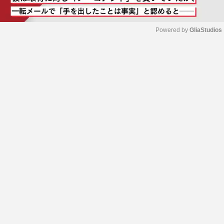
Powered by 
GliaStudios
M
u
t
e