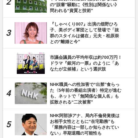
の“誤審”騒動に《性別は関係ない》
問われる“資質と技術”
『しゃべくり007』出演の畑野ひろ
子、美ボディ軍団として登場で「抜
群のスタイルは健在」元夫・柏原崇
との“離婚と今”
市議会議員の平均年収は約700万円！
ドラマ『銀河の一票』のように「あ
なたが立候補」という選択肢
NHK職員への性加害で“出禁”食らっ
た〈5年前の番組出演者〉特定が進む
も、ネットで「無関係な個人名」も
拡散される“二次被害”
NHK阿部渉アナ、局内不倫発覚後は
お相手女性とともに“在宅勤務”も
「業務内容は一部しか知らされてい
ない」早期退職の可能性も