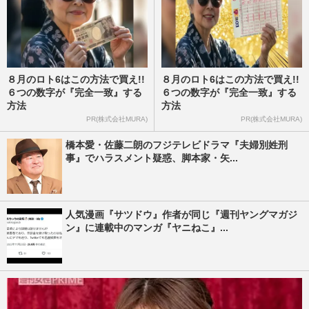
８月のロト6はこの方法で買え!!
８月のロト6はこの方法で買え!!
６つの数字が『完全一致』する
６つの数字が『完全一致』する
方法
方法
PR(株式会社MURA)
PR(株式会社MURA)
橋本愛・佐藤二朗のフジテレビドラマ『夫婦別姓刑
事』でハラスメント疑惑、脚本家・矢...
人気漫画『サツドウ』作者が同じ『週刊ヤングマガジ
ン』に連載中のマンガ『ヤニねこ』...