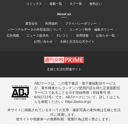
コミックス
連載一覧
タグ一覧
無料占い
About us
運営会社
利用規約
プライバシーポリシー
パーソナルデータの外部送信について
コンテンツ制作・編集ポリシー
広告掲載
ニュース提供先
タレコミ
採用情報
お知らせ一覧
お問い合わせ
主婦と生活社公式サイト
主婦と生活社関連サイト
ABJマークは、この電子書店・電子書籍配信サービス
が、著作権者からコンテンツ使用許諾を得た正規版配信
サービスであることを示す登録商標（登録番号 第
6091713号）です。ABJマークについて、詳しくはこち
らを御覧ください。
https://aebs.or.jp/
本サイトに掲載されているすべての⽂章・撮影写真の著作権は主婦と⽣活
社に帰属します。
他サイトや他媒体への無断転載・複製⾏為は固く禁⽌します。