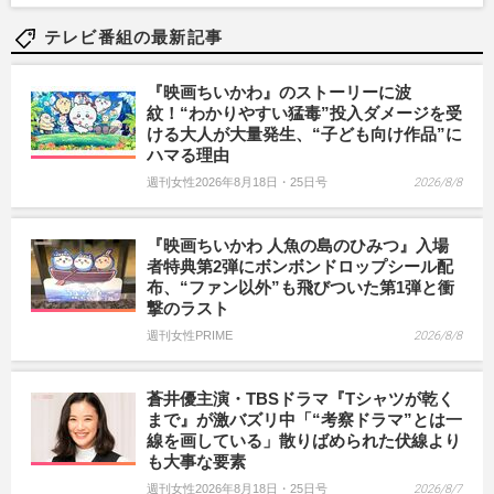
テレビ番組の最新記事
『映画ちいかわ』のストーリーに波
紋！“わかりやすい猛毒”投入ダメージを受
ける大人が大量発生、“子ども向け作品”に
ハマる理由
週刊女性2026年8月18日・25日号
2026/8/8
『映画ちいかわ 人魚の島のひみつ』入場
者特典第2弾にボンボンドロップシール配
布、“ファン以外”も飛びついた第1弾と衝
撃のラスト
週刊女性PRIME
2026/8/8
蒼井優主演・TBSドラマ『Tシャツが乾く
まで』が激バズリ中「“考察ドラマ”とは一
線を画している」散りばめられた伏線より
も大事な要素
週刊女性2026年8月18日・25日号
2026/8/7