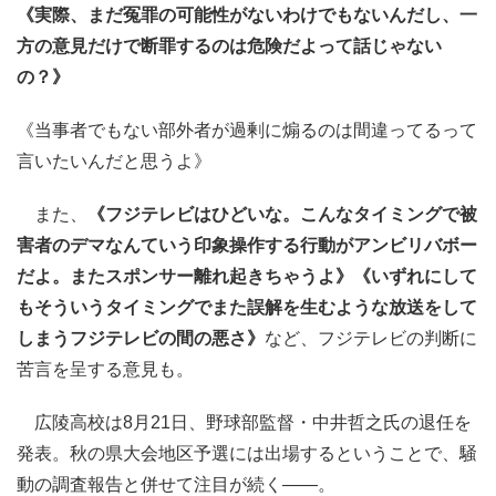
《実際、まだ冤罪の可能性がないわけでもないんだし、一
方の意見だけで断罪するのは危険だよって話じゃない
の？》
《当事者でもない部外者が過剰に煽るのは間違ってるって
言いたいんだと思うよ》
また、
《フジテレビはひどいな。こんなタイミングで被
害者のデマなんていう印象操作する行動がアンビリバボー
だよ。またスポンサー離れ起きちゃうよ》《いずれにして
もそういうタイミングでまた誤解を生むような放送をして
しまうフジテレビの間の悪さ》
など、フジテレビの判断に
苦言を呈する意見も。
広陵高校は8月21日、野球部監督・中井哲之氏の退任を
発表。秋の県大会地区予選には出場するということで、騒
動の調査報告と併せて注目が続く――。