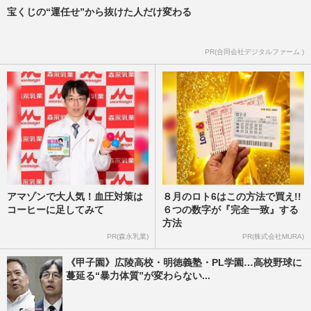
宝くじの“運任せ”から抜けた人だけ変わる
【高校野球７イニング制】に巨人・田中将
大は「反対」も、甲子園で投げ合った斎藤
佑樹は「大賛成」引退後の…
PR(合同会社デジタルファーム )
週刊女性PRIME
2026/8/6
アマゾンで大人気！血圧対策は
８月のロト6はこの方法で買え!!
コーヒーに足してみて
６つの数字が『完全一致』する
方法
PR(森永乳業)
PR(株式会社MURA)
《甲子園》広陵高校・明徳義塾・PL学園…高校野球に
蔓延る“暴力体質”が変わらない...