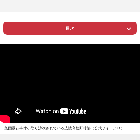
目次
ー 広陵高校を示唆して“いじめ問題”を紹
Page 1
介
集団暴行事件が取り沙汰されている広陵高校野球部（公式サイトより）