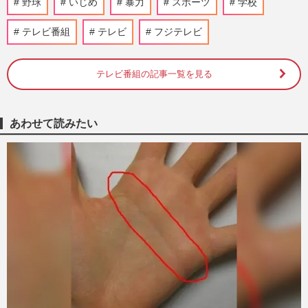
野球
いじめ
暴力
スポーツ
学校
収”、妻・真美子さんと球場デビューの息
子の記念か、家族愛と子煩悩…
テレビ番組
テレビ
フジテレビ
週刊女性PRIME
6時間前
テレビ番組の記事一覧を見る
「第108回全国高校野球選手権大会」甲子
園初の女性審判委員のよる2度の“誤審”騒
動に《性別は関係ない》問…
週刊女性PRIME
8時間前
あわせて読みたい
巨人・高梨雄平投手に”お泊まり不倫”報道
も「ゾンビのせいで不倫がかわいく見え
る」ファンの反応が示す野…
週刊女性PRIME
2026/8/7
阪神タイガース・元山飛優の落球エラーに
DeNA・牧秀悟もビックリ！2連覇目指す
藤川球児監督の“泣きどころ…
週刊女性PRIME
2026/8/7