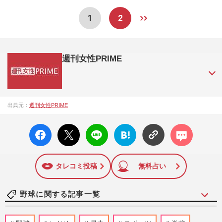
1
2
週刊女性PRIME
『週刊女性PRIME（シュージョプライム）』は、2015年（平
出典元：
週刊女性PRIME
成27年）1月に開設された主婦と生活社が運営する日本のニュ
ースサイトです。『週刊女性PRIME』編集者が担当する連載
facebo
X ポス
LINE
はてな
コメン
陣の執筆記事を配信するほか、女性週刊誌『週刊女性』の誌
ok い
ト
ブック
ト
面に掲載された記事から、インターネット利用者層にとって
いね
マーク
特に関心の高い題材の記事を、WEB向けにリライトして配信
に追加
しています！
タレコミ投稿
無料占い
野球に関する記事一覧
大谷翔平が異例の“ホームランボール回