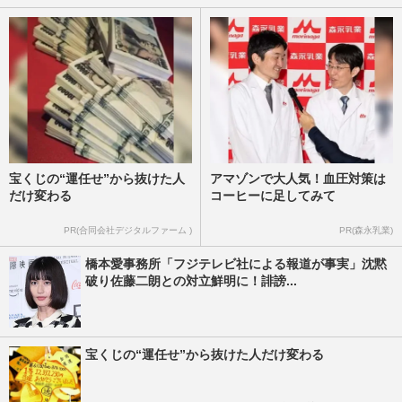
宝くじの“運任せ”から抜けた人
アマゾンで大人気！血圧対策は
だけ変わる
コーヒーに足してみて
PR(合同会社デジタルファーム )
PR(森永乳業)
橋本愛事務所「フジテレビ社による報道が事実」沈黙
破り佐藤二朗との対立鮮明に！誹謗...
宝くじの“運任せ”から抜けた人だけ変わる