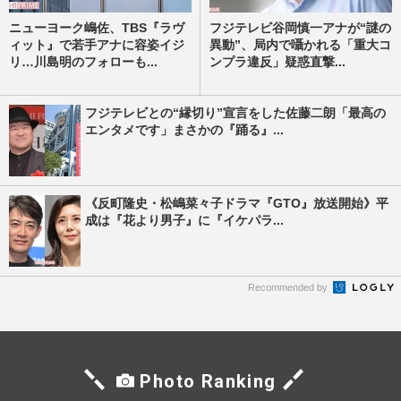
ニューヨーク嶋佐、TBS『ラヴ
フジテレビ谷岡慎一アナが“謎の
ィット』で若手アナに容姿イジ
異動”、局内で囁かれる「重大コ
リ…川島明のフォローも...
ンプラ違反」疑惑直撃...
フジテレビとの“縁切り”宣言をした佐藤二朗「最高の
エンタメです」まさかの『踊る』...
《反町隆史・松嶋菜々子ドラマ『GTO』放送開始》平
成は『花より男子』に『イケパラ...
Recommended by
Photo Ranking