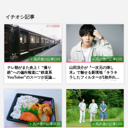
イチオシ記事
⭐ 高評価の記事(10)
⭐ 高評価の記事(10)
テレ朝がまた炎上！ “撮り
山田涼介が『一次元の挿し
鉄”への偏向報道に“鉄道系
木』で魅せる新境地「キラキ
YouTuber”のスーツが反論
ラしたフィルターが1枚外れて
ネットからも怒りの声「また
くれたら」アイドル像を封印
印象操作」「局の仕込みで
した覚悟
は？」
⭐ 高評価の記事(8.8)
⭐ 高評価の記事(10)