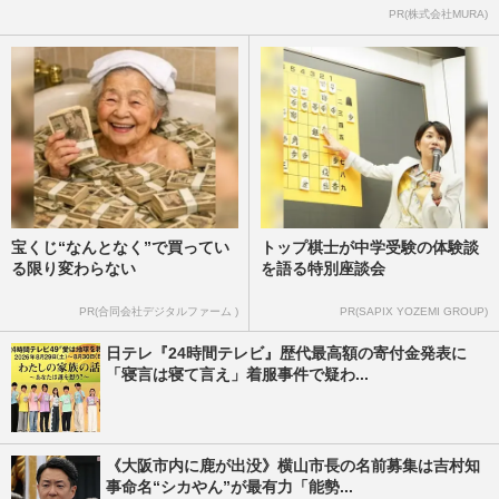
PR(株式会社MURA)
宝くじ“なんとなく”で買ってい
トップ棋士が中学受験の体験談
る限り変わらない
を語る特別座談会
PR(合同会社デジタルファーム )
PR(SAPIX YOZEMI GROUP)
日テレ『24時間テレビ』歴代最高額の寄付金発表に
「寝言は寝て言え」着服事件で疑わ...
《大阪市内に鹿が出没》横山市長の名前募集は吉村知
事命名“シカやん”が最有力「能勢...