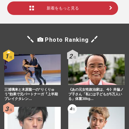
新着をもっと見る
Photo Ranking
三浦璃来と木原龍一の“りくりゅ
《あの元女性政治家は、今》井脇ノ
う”効果で元パートナーガ『上半期
ブ子さん「私には子どもが5万人い
ブレイクタレン…
る」体重38kg…