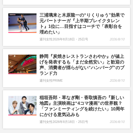
三浦璃来と木原龍一の“りくりゅう”効果で
元パートナーガ『上半期ブレイクタレン
ト』1位に…目指すはコーチで「表彰台を
埋めたい」
週刊女性2026年8月18日・25日号
2026/8/10
静岡『炭焼きレストランさわやか』が値上
げを発表するも「まだ全然安い」と歓迎の
声、消費者が揺らがない“ハンバーグ”のブ
ランド力
週刊女性PRIME
2026/8/10
稲垣吾郎・草なぎ剛・香取慎吾の『新しい
地図』主演映画は“4コマ漫画”の世界観？
「ファンミーティングを続けたい」10周年
にかける意気込みも
週刊女性2026年8月18日・25日号
2026/8/10