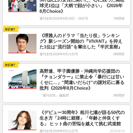
球児1位は「大柄で顔が小さい」《2026年
8月Choice》
週刊女性2025年8月19日・26日号
7時間前
《堺雅人のドラマ「当たり役」ランキン
グ》新シーズン開始の『VIVANT』を抑え
た1位は“流行語”を輩出した『半沢直樹』
週刊女性2026年8月11日号
8時間前
高野連、甲子園優勝・沖縄尚学応援団の
『チョンダラー』に禁止令「暴行には甘い
くせに…」“間違いだらけ”の謎対応に募る
批判《2026年8月Choice》
『週刊女性』編集部
8時間前
《デビュー30周年》相川七瀬が語る50代の
生き方「24時に就寝」「年齢と仲良くす
る」 ヒット曲の苦悩を越えて挑む武道館
週刊女性2026年8月11日号
2026/8/10