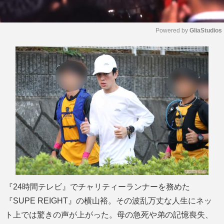
Powered by 
GliaStudios
M
u
t
e
『24時間テレビ』でチャリティーランナーを務めた
『SUPE REIGHT』の横山裕。その波乱万丈な人生にネッ
ト上では驚きの声が上がった。母の急死や弟の記憶喪失、