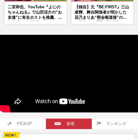
二宮和也、YouTube『よにの
【独自】元『BE:FIRST』三山
ちゃんねる』で山田涼介の“お
凌輝、舞台関係者が明かした
友達”に有名ホストを推薦、歌
花乃まりあ“密会報道後”の呆
舞伎町に“急接近”でファン
れ発言と、『愛の不時着』の
「関わらないで！」
劇場が答えた共演舞台の行方
PICKUP
新着
ランキング