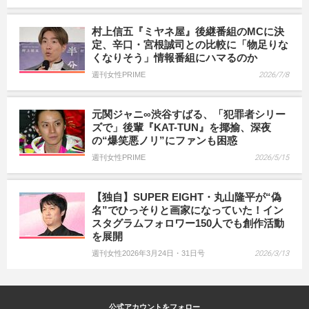
村上信五『ミヤネ屋』後継番組のMCに決
定、辛口・宮根誠司との比較に「物足りな
くなりそう」情報番組にハマるのか
週刊女性PRIME
2026/7/8
元関ジャニ∞渋谷すばる、「犯罪者シリー
ズで」後輩『KAT-TUN』を揶揄、深夜
の“爆笑悪ノリ”にファンも困惑
週刊女性PRIME
2026/5/15
【独自】SUPER EIGHT・丸山隆平が“偽
名”でひっそりと画家になっていた！イン
スタグラムフォロワー150人でも創作活動
を展開
週刊女性2026年3月24日・31日号
2026/3/13
公式アカウントをフォロー