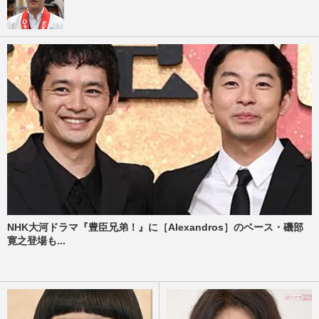
NHK大河ドラマ『豊臣兄弟！』に［Alexandros］のベース・磯部
寛之登場も...