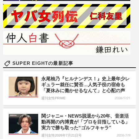
SUPER EIGHTの最新記事
永尾柚乃『ヒルナンデス！』史上最年少レ
ギュラー就任に賛否…人気子役の宿命も
「夏休みに働かせるなんて」と心配の声
週刊女性PRIME
2026/7/21
関ジャニ∞・NEWS脱退から20年、音楽活
動再開の内博貴が「プロを目指している」
実力で勝ち取った“ゴルフキャラ”
週刊女性2026年7月21日号
2026/7/9