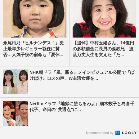
永尾柚乃『ヒルナンデス！』史
【追悼】中村玉緒さん、14億円
上最年少レギュラー就任に賛
の多額借金に長男の孤独死…波
否…人気子役の宿命も「夏休...
乱万丈人生を支えた「た...
NHK朝ドラ『風、薫る』メインビジュアル公開で『ば
けばけ』ロスの声、W主演女優を...
Netflixドラマ『地獄に堕ちるわよ』細木数子と島倉千
代子、命日の“共通点”に...
Recommended by