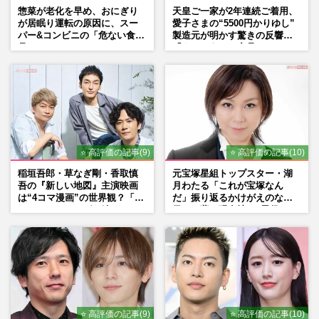
惣菜が老化を早め、おにぎり
天皇ご一家が2年連続ご着用、
が居眠り運転の原因に、スー
愛子さまの“5500円かりゆし”
パー&コンビニの「危ない食
製造元が明かす驚きの反響
品」
「まさかうちの商品とは…」
⭐ 高評価の記事(9)
⭐ 高評価の記事(10)
稲垣吾郎・草なぎ剛・香取慎
元宝塚星組トップスター・湖
吾の『新しい地図』主演映画
月わたる「これが宝塚なん
は“4コマ漫画”の世界観？「フ
だ」振り返るかけがえのない
ァンミーティングを続けた
日々、夢の現在地と“男役”へ
い」10周年にかける意気込み
の思い
も
⭐ 高評価の記事(9)
⭐ 高評価の記事(10)