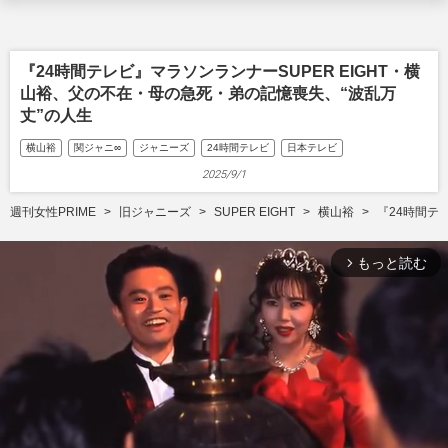
『24時間テレビ』マラソンランナーSUPER EIGHT・横
山裕、父の不在・母の急死・弟の記憶喪失、“波乱万
丈”の人生
横山裕
関ジャニ∞
ジャニーズ
24時間テレビ
日本テレビ
2025/9/1
週刊女性PRIME
旧ジャニーズ
SUPER EIGHT
横山裕
『24時間テ
もっと読む
arrow_forward_ios