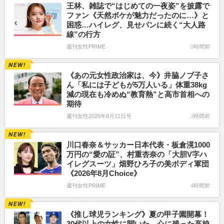
王林、雑誌で“はじめての一夜姿”を披露で
ファン《天然ボケが魅力だったのに…》と
困惑…ハイレグ、見せパンに続く“大人路
線”の行方
週刊女性PRIME
0時間前
《あの元女性政治家は、今》井脇ノブ子さ
ん「私には子どもが5万人いる」体重38kg
減の現在も冷めぬ“教育熱”と高市首相への
期待
週刊女性2026年8月11日号
3時間前
川口春奈＆サッカー日本代表・板倉滉1000
万円の“愛の証”、村重杏奈の「大胆V字ハ
イレグスーツ」畑野ひろ子の美ボディ軍団
《2026年8月Choice》
週刊女性PRIME
4時間前
《推し球児ランキング》夏の甲子園開幕！
30代以上の女性に聞いた、心に残った高校