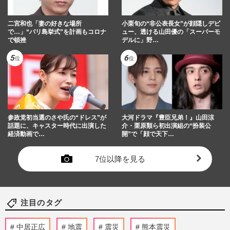
二宮和也「妻の好きな場所
小栗旬の“非公表長女”が顔隠しデビ
で…」“バリ島挙式”を計画もコロナ
ュー、透ける山田優の「スーパーモ
で頓挫
デルに」野…
参政党初当選のさや氏の“ドレス”が
大河ドラマ『豊臣兄弟！』山田涼
話題に、キャスター時代に出演した
介・栗原類ら初出演組の“扮装公
経済動画で…
開”で「顔で天下…
7位以降を見る
注目のタグ
中居正広
地震
震災
熊本震災