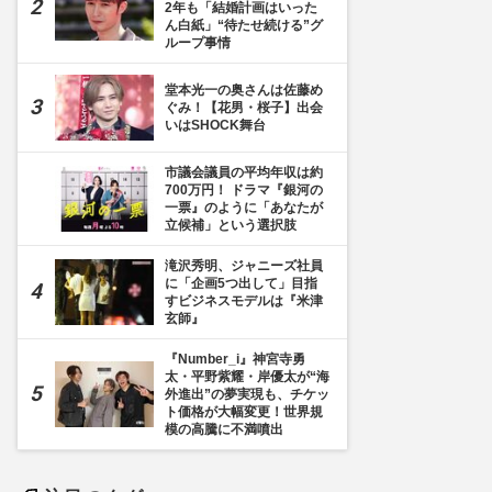
2年も「結婚計画はいった
ん白紙」“待たせ続ける”グ
ループ事情
堂本光一の奥さんは佐藤め
ぐみ！【花男・桜子】出会
いはSHOCK舞台
市議会議員の平均年収は約
700万円！ ドラマ『銀河の
一票』のように「あなたが
立候補」という選択肢
滝沢秀明、ジャニーズ社員
に「企画5つ出して」目指
すビジネスモデルは『米津
玄師』
『Number_i』神宮寺勇
太・平野紫耀・岸優太が“海
外進出”の夢実現も、チケッ
ト価格が大幅変更！世界規
模の高騰に不満噴出