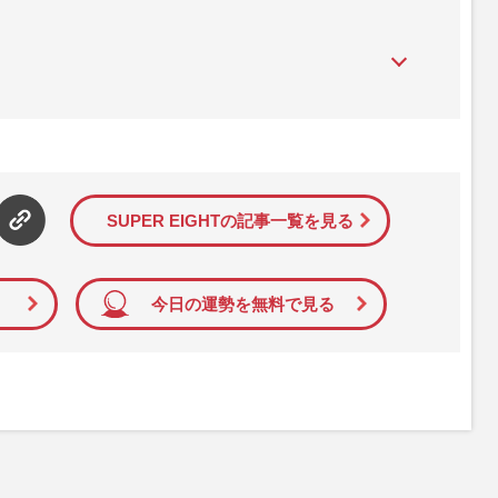
』は、2015年（平成27年）1月に開設された主婦と生活社が運
性PRIME』編集者が担当する連載陣の執筆記事を配信するほ
された記事から、インターネット利用者層にとって特に関心の
て配信しています！
SUPER EIGHTの記事一覧を見る
今日の運勢を無料で見る