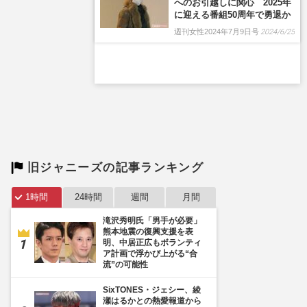
旧ジャニーズの記事ランキング
1時間
24時間
週間
月間
滝沢秀明氏「男手が必要」
熊本地震の復興支援を表
明、中居正広もボランティ
ア計画で浮かび上がる“合
流”の可能性
SixTONES・ジェシー、綾
瀬はるかとの熱愛報道から