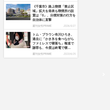
《千葉市》路上喫煙「禁止区
域」拡大を発表も喫煙所の設
置は「0」、分煙対策の行方を
自治体に直撃
週刊女性PRIME
2026/5/27
トム・ブラウン布川ひろき、
過去に「かき氷を食べながら
ファミレスで寝落ち」報道で
謝罪も、今度は終電で寝…
週刊女性PRIME
2023/6/29