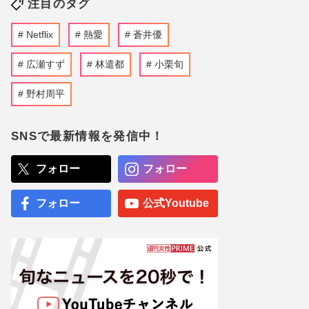
注目のタグ
Netflix
熱愛
蒼井優
広瀬すず
林遣都
小栗旬
野村周平
SNSで最新情報を発信中！
フォロー
フォロー
フォロー
公式Youtube