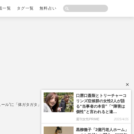
載一覧
タグ一覧
無料占い
×
ュール”に「体ガタガタ」「休ませて」ファン悲鳴