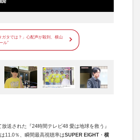
タガタでは？」心配声が殺到、横山
ール”
て放送された『24時間テレビ48 愛は地球を救う』
11.0％、瞬間最高視聴率は
SUPER EIGHT
・
横