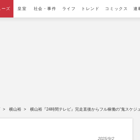
ニーズ
皇室
社会・事件
ライフ
トレンド
コミックス
連
T
横山裕
横山裕『24時間テレビ』完走直後からフル稼働の“鬼スケジ
2025/9/2