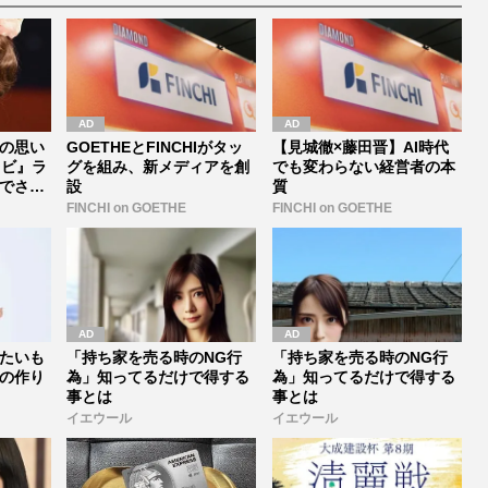
の思い
GOETHEとFINCHIがタッ
【見城徹×藤田晋】AI時代
レビ』ラ
グを組み、新メディアを創
でも変わらない経営者の本
でさえ
設
質
FINCHI on GOETHE
FINCHI on GOETHE
たいも
「持ち家を売る時のNG行
「持ち家を売る時のNG行
の作り
為」知ってるだけで得する
為」知ってるだけで得する
事とは
事とは
イエウール
イエウール