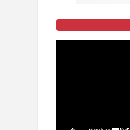
Page 1
ー 完走直後にSix
Page 2
ー ソロライブか