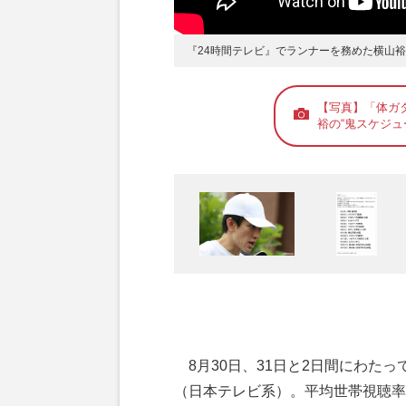
『24時間テレビ』でランナーを務めた横山裕
【写真】「体ガ
裕の“鬼スケジュ
8月30日、31日と2日間にわたっ
（日本テレビ系）。平均世帯視聴率は