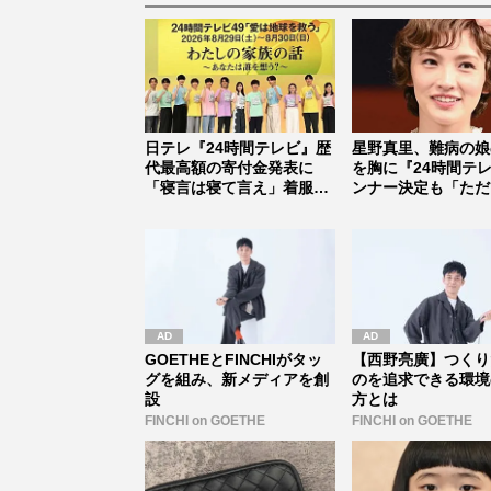
日テレ『24時間テレビ』歴
星野真里、難病の娘
代最高額の寄付金発表に
を胸に『24時間テ
「寝言は寝て言え」着服事
ンナー決定も「ただ
件で疑わ...
大変な...
GOETHEとFINCHIがタッ
【西野亮廣】つくり
グを組み、新メディアを創
のを追求できる環境
設
方とは
FINCHI on GOETHE
FINCHI on GOETHE