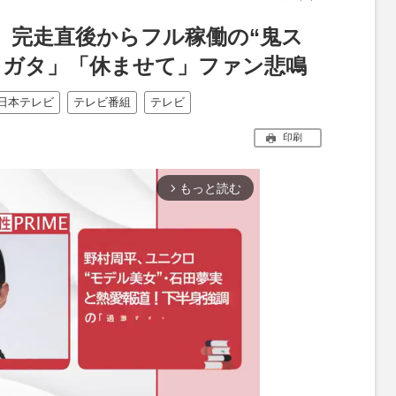
』完走直後からフル稼働の“鬼ス
タガタ」「休ませて」ファン悲鳴
日本テレビ
テレビ番組
テレビ
印刷
もっと読む
arrow_forward_ios