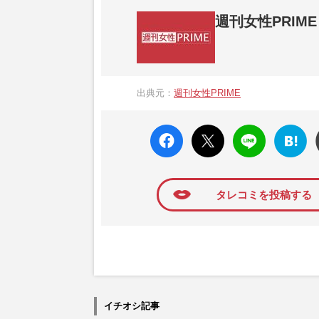
週刊女性PRIME
『週刊女性PRIME（シュージョプライム）
営する日本のニュースサイトです。『週刊女
出典元：
週刊女性PRIME
か、女性週刊誌『週刊女性』の誌面に掲載
高い題材の記事を、WEB向けにリライトし
faceboo
X ポス
LINE
はてな
k いい
ト
ブック
ね
マーク
に追加
タレコミを投稿する
イチオシ記事