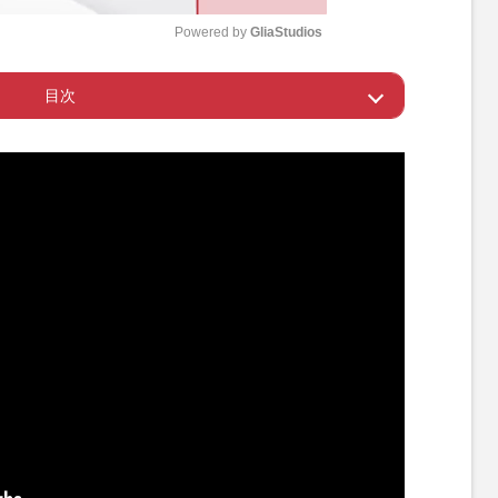
Powered by 
GliaStudios
目次
M
u
TONESの番組出演
t
e
らBBQイベントまで