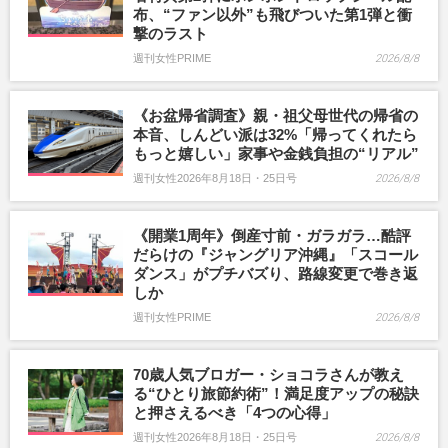
布、“ファン以外”も飛びついた第1弾と衝
撃のラスト
週刊女性PRIME
2026/8/8
《お盆帰省調査》親・祖父母世代の帰省の
本音、しんどい派は32%「帰ってくれたら
もっと嬉しい」家事や金銭負担の“リアル”
週刊女性2026年8月18日・25日号
2026/8/8
《開業1周年》倒産寸前・ガラガラ…酷評
だらけの『ジャングリア沖縄』「スコール
ダンス」がプチバズり、路線変更で巻き返
しか
週刊女性PRIME
2026/8/8
70歳人気ブロガー・ショコラさんが教え
る“ひとり旅節約術”！満足度アップの秘訣
と押さえるべき「4つの心得」
週刊女性2026年8月18日・25日号
2026/8/8