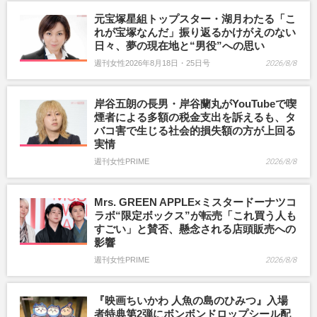
元宝塚星組トップスター・湖月わたる「こ
れが宝塚なんだ」振り返るかけがえのない
日々、夢の現在地と“男役”への思い
週刊女性2026年8月18日・25日号
2026/8/8
岸谷五朗の長男・岸谷蘭丸がYouTubeで喫
煙者による多額の税金支出を訴えるも、タ
バコ害で生じる社会的損失額の方が上回る
実情
週刊女性PRIME
2026/8/8
Mrs. GREEN APPLE×ミスタードーナツコ
ラボ“限定ボックス”が転売「これ買う人も
すごい」と賛否、懸念される店頭販売への
影響
週刊女性PRIME
2026/8/8
『映画ちいかわ 人魚の島のひみつ』入場
者特典第2弾にボンボンドロップシール配