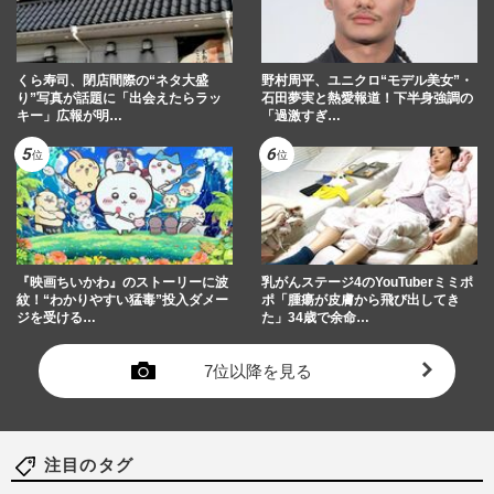
くら寿司、閉店間際の“ネタ大盛
野村周平、ユニクロ“モデル美女”・
り”写真が話題に「出会えたらラッ
石田夢実と熱愛報道！下半身強調の
キー」広報が明…
「過激すぎ…
『映画ちいかわ』のストーリーに波
乳がんステージ4のYouTuberミミポ
紋！“わかりやすい猛毒”投入ダメー
ポ「腫瘍が皮膚から飛び出してき
ジを受ける…
た」34歳で余命…
7位以降を見る
注目のタグ