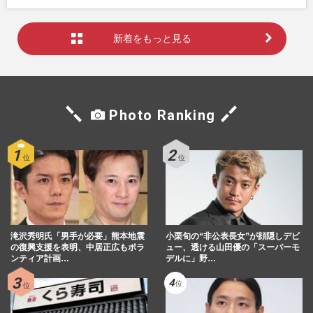
新着をもっと見る
Photo Ranking
滝沢秀明氏「男手が必要」熊本地震
小栗旬の“非公表長女”が顔隠しデビ
の復興支援を表明、中居正広もボラ
ュー、透ける山田優の「スーパーモ
ンティア計画…
デルに」野…