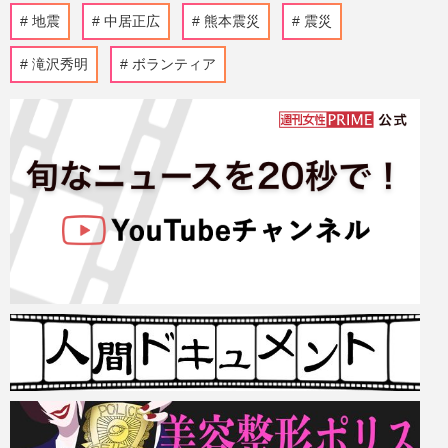
地震
中居正広
熊本震災
震災
滝沢秀明
ボランティア