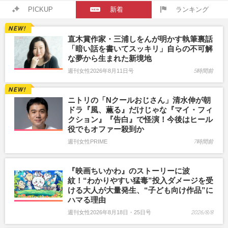
PICKUP
新着
ランキング
直木賞作家・三浦しをんが明かす執筆裏話
「暗い話を書いてスッキリ」自らの不可解
な夢から生まれた新境地
週刊女性2026年8月11日号
5時間前
ニトリの「Nクールおじさん」清水伸が朝
ドラ『風、薫る』だけじゃな『マイ・フィ
クション』『告白』で怪演！今後はヒール
役でもオファー殺到か
週刊女性PRIME
7時間前
『映画ちいかわ』のストーリーに波
紋！“わかりやすい猛毒”投入ダメージを受
ける大人が大量発生、“子ども向け作品”に
ハマる理由
週刊女性2026年8月18日・25日号
2026/8/8