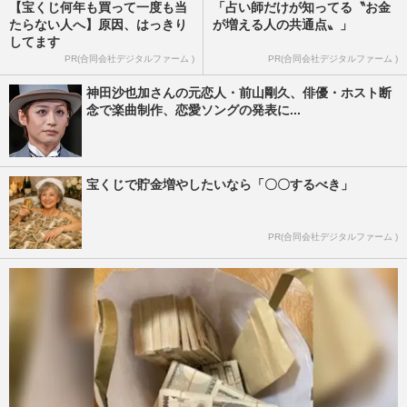
【宝くじ何年も買って一度も当
「占い師だけが知ってる〝お金
たらない人へ】原因、はっきり
が増える人の共通点〟」
してます
PR(合同会社デジタルファーム )
PR(合同会社デジタルファーム )
神田沙也加さんの元恋人・前山剛久、俳優・ホスト断
念で楽曲制作、恋愛ソングの発表に...
宝くじで貯金増やしたいなら「〇〇するべき」
PR(合同会社デジタルファーム )