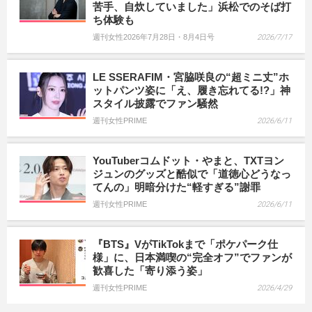
苦手、自炊していました」浜松でのそば打
ち体験も
週刊女性2026年7月28日・8月4日号
2026/7/17
LE SSERAFIM・宮脇咲良の“超ミニ丈”ホ
ットパンツ姿に「え、履き忘れてる!?」神
スタイル披露でファン騒然
週刊女性PRIME
2026/6/11
YouTuberコムドット・やまと、TXTヨン
ジュンのグッズと酷似で「道徳心どうなっ
てんの」明暗分けた“軽すぎる”謝罪
週刊女性PRIME
2026/6/11
『BTS』VがTikTokまで「ポケパーク仕
様」に、日本満喫の“完全オフ”でファンが
歓喜した「寄り添う姿」
週刊女性PRIME
2026/4/29