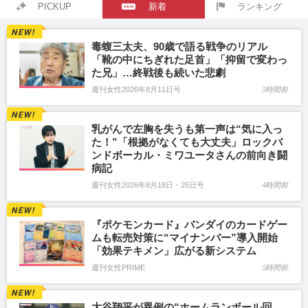
PICKUP
新着
ランキング
毒蝮三太夫、90歳で語る戦争のリアル
「靴の中にちぎれた足首」「抑留で変わっ
た兄」…終戦後も続いた悲劇
週刊女性2026年8月11日号
3時間前
乳がんで左胸を失うも第一声は“気に入っ
た！”「根拠がなくても大丈夫」ロックバ
ンドボーカル・ミワユータさんの前向き闘
病記
週刊女性2026年8月18日・25日号
4時間前
『ポケモンカード』バンダイのカードゲー
ムも転売対策に“マイナンバー”導入開始
「効果テキメン」広がる新システム
週刊女性PRIME
5時間前
大谷翔平が異例の“ホームランボール回