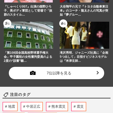
『しゃべくり007』出演の畑野ひろ
大谷翔平の兄で『トヨタ自動車東日
子、美ボディ軍団として登場で「抜
本』のコーチ・龍太さんの写真が突
群のスタイル…
如『夢グルー…
「第108回全国高校野球選手権大
滝沢秀明、ジャニーズ社員に「企画
会」甲子園初の女性審判委員のよる
5つ出して」目指すビジネスモデル
2度の“誤審”騒…
は『米津玄師…
7位以降を見る
注目のタグ
地震
中居正広
熊本震災
震災