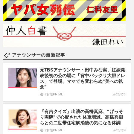
アナウンサーの最新記事
元TBSアナウンサー・田中みな実、妊娠発
表後初の公の場に「背中パックリ大胆ドレ
ス」で登場、ママでも変わらぬ“美への執
念”
週刊女性PRIME
2026/8/6
『有吉クイズ』出演の高橋真麻、“げっそ
り両腕”で心配された体重増減、高橋秀樹
らとの二世帯住宅解消後の気になる体調
週刊女性PRIME
2026/8/4