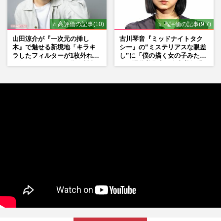
⭐ 高評価の記事(10)
⭐ 高評価の記事(9.7)
山田涼介が『一次元の挿し
古川琴音『ミッドナイトタク
木』で魅せる新境地「キラキ
シー』の“ミステリアスな眼差
ラしたフィルターが1枚外れて
し”に「僕の描く女の子みた
くれたら」アイドル像を封印
い」現代美術家・奈良美智氏
した覚悟
もSNSで“公認”