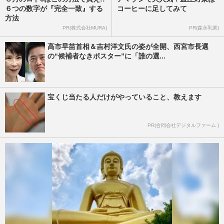
６つの数字が『完全一致』する
コーヒーに足してみて
方法
PR(株式会社MURA)
PR(森永乳業)
高市早苗首相＆吉村洋文氏の姿が全開、西宮市長選
の“候補者なきポスター”に「誰の選...
宝くじ当たる人だけがやっていること、教えます
PR(合同会社デジタルファーム )