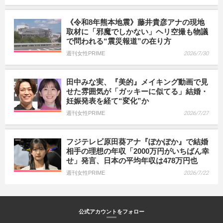
《令和8年熊本地震》藤井貴彦アナの現地
取材に「邪魔でしかない」ヘリ空撮も物議
で問われる“震災報道”の在り方
週刊女性PRIME
2026/7/30
田中みな実、『美的』メイキング動画で見
せた雰囲気が「ガッキーに似てる」結婚・
妊娠発表を経て“変化”か
週刊女性PRIME
2026/7/27
フジテレビ原田葵アナ『ぽかぽか』で結婚
相手の理想の年収「2000万円がいちばん幸
せ」発言、日本の平均年収は478万円也
週刊女性PRIME
2026/7/22
公式アカウントをフォロー