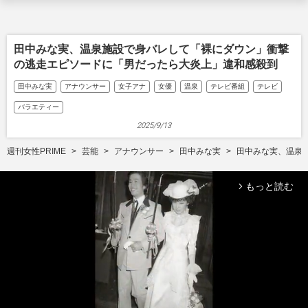
田中みな実、温泉施設で身バレして「裸にダウン」衝撃
の逃走エピソードに「男だったら大炎上」違和感殺到
田中みな実
アナウンサー
女子アナ
女優
温泉
テレビ番組
テレビ
バラエティー
2025/9/13
週刊女性PRIME
芸能
アナウンサー
田中みな実
田中みな実、温泉
もっと読む
arrow_forward_ios