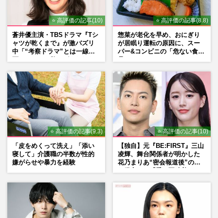
⭐ 高評価の記事(10)
⭐ 高評価の記事(8.8)
蒼井優主演・TBSドラマ『Tシ
惣菜が老化を早め、おにぎり
ャツが乾くまで』が激バズリ
が居眠り運転の原因に、スー
中「“考察ドラマ”とは一線を
パー&コンビニの「危ない食
画している」散りばめられた
品」
伏線よりも大事な要素
⭐ 高評価の記事(9.3)
⭐ 高評価の記事(10)
「皮をめくって洗え」「添い
【独自】元『BE:FIRST』三山
寝して」介護職の半数が性的
凌輝、舞台関係者が明かした
嫌がらせや暴力を経験
花乃まりあ“密会報道後”の呆
れ発言と、『愛の不時着』の
劇場が答えた共演舞台の行方