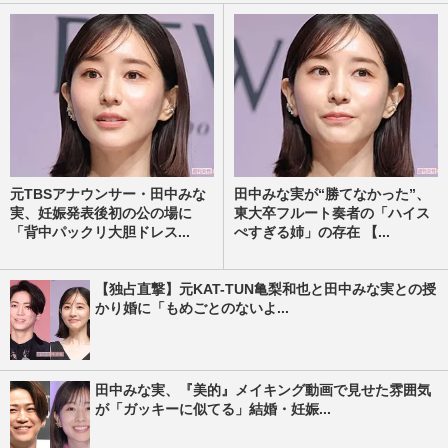
元TBSアナウンサー・田中みな
田中みな実が“勝てなかった”、
実、妊娠発表後初の公の場に
東大卒フルート奏者の「ハイス
「背中パックリ大胆ドレス...
ぺすぎる姉」の存在 【...
【独占直撃】元KAT-TUN亀梨和也と田中みな実との授
かり婚に「もめごとのないよ...
田中みな実、『美的』メイキング動画で見せた雰囲気
が「ガッキーに似てる」結婚・妊娠...