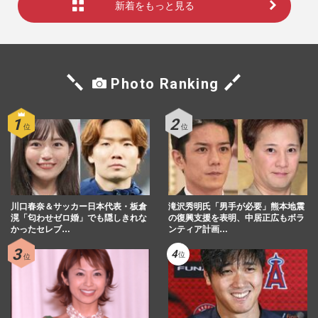
新着をもっと見る
Photo Ranking
川口春奈＆サッカー日本代表・板倉
滝沢秀明氏「男手が必要」熊本地震
滉「匂わせゼロ婚」でも隠しきれな
の復興支援を表明、中居正広もボラ
かったセレブ…
ンティア計画…