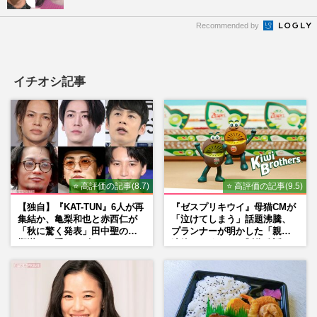
Recommended by
イチオシ記事
⭐ 高評価の記事(8.7)
⭐ 高評価の記事(9.5)
【独自】『KAT-TUN』6人が再
『ゼスプリキウイ』母猫CMが
集結か、亀梨和也と赤西仁が
「泣けてしまう」話題沸騰、
「秋に驚く発表」田中聖の刑
プランナーが明かした「親に
期満了と重なる“匂わせ”では
連絡したくなる」制作秘話
ない理由