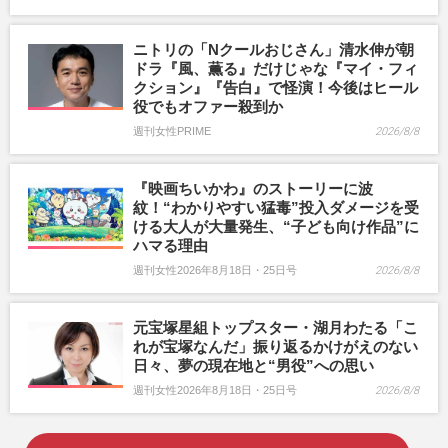
ニトリの「Nクールおじさん」清水伸が朝
ドラ『風、薫る』だけじゃな『マイ・フィ
クション』『告白』で怪演！今後はヒール
役でもオファー殺到か
週刊女性PRIME
2026/8/8
『映画ちいかわ』のストーリーに波
紋！“わかりやすい猛毒”投入ダメージを受
ける大人が大量発生、“子ども向け作品”に
ハマる理由
週刊女性2026年8月18日・25日号
2026/8/8
元宝塚星組トップスター・湖月わたる「こ
れが宝塚なんだ」振り返るかけがえのない
日々、夢の現在地と“男役”への思い
週刊女性2026年8月18日・25日号
2026/8/8