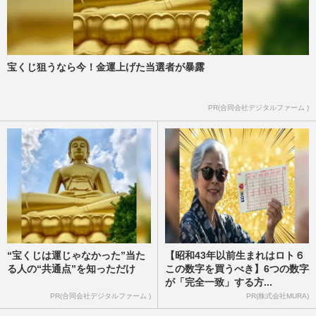
宝くじ狙うなら今！金運上げた当選者が暴露
PR(合同会社デジタルファーム )
“宝くじは運じゃなかった”当た
【昭和43年以前生まれはロト６
る人の“共通点”を知っただけ
この数字を買うべき】6つの数字
が「完全一致」する方...
PR(合同会社デジタルファーム )
PR(株式会社MURA)