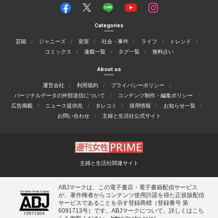
Categories
芸能
ジャニーズ
皇室
社会・事件
ライフ
トレンド
コミックス
連載一覧
タグ一覧
無料占い
About us
運営会社
利用規約
プライバシーポリシー
パーソナルデータの外部送信について
コンテンツ制作・編集ポリシー
広告掲載
ニュース提供先
タレコミ
採用情報
お知らせ一覧
お問い合わせ
主婦と生活社公式サイト
主婦と生活社関連サイト
ABJマークは、この電子書店・電子書籍配信サービス
が、著作権者からコンテンツ使用許諾を得た正規版配信
サービスであることを示す登録商標（登録番号 第
6091713号）です。ABJマークについて、詳しくはこち