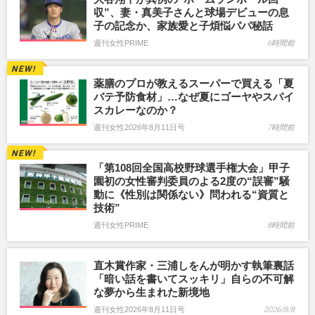
収”、妻・真美子さんと球場デビューの息
子の記念か、家族愛と子煩悩パパ秘話
週刊女性PRIME
6時間前
薬膳のプロが教えるスーパーで買える「夏
バテ予防食材」…なぜ夏にゴーヤやスパイ
スカレーなのか？
週刊女性2026年8月11日号
7時間前
「第108回全国高校野球選手権大会」甲子
園初の女性審判委員のよる2度の“誤審”騒
動に《性別は関係ない》問われる“資質と
技術”
週刊女性PRIME
8時間前
直木賞作家・三浦しをんが明かす執筆裏話
「暗い話を書いてスッキリ」自らの不可解
な夢から生まれた新境地
週刊女性2026年8月11日号
2026/8/8