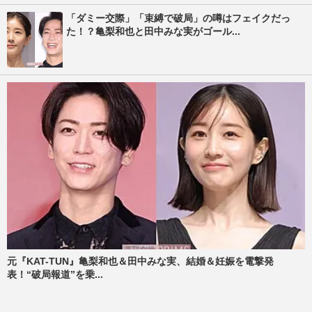
「ダミー交際」「束縛で破局」の噂はフェイクだっ
た！？亀梨和也と田中みな実がゴール...
元『KAT-TUN』亀梨和也＆田中みな実、結婚＆妊娠を電撃発
表！“破局報道”を乗...