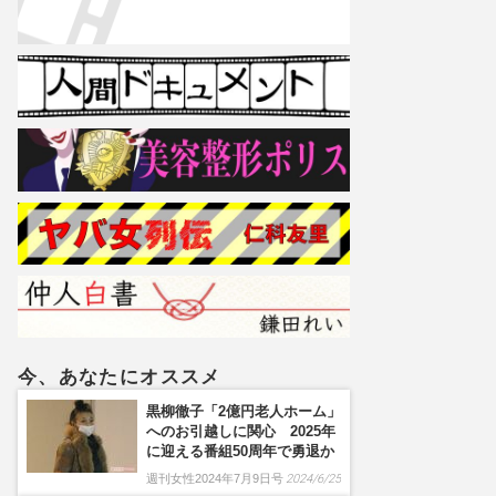
今、あなたにオススメ
黒柳徹子「2億円老人ホーム」
へのお引越しに関心 2025年
に迎える番組50周年で勇退か
週刊女性2024年7月9日号
2024/6/25