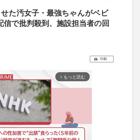
させた汚女子・最強ちゃんがベビ
配信で批判殺到、施設担当者の回
印刷
もっと読む
arrow_forward_ios