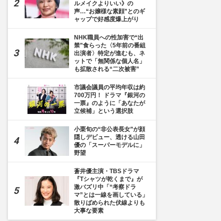
ルメイクよりいい》の
声…“お嬢様な素顔”とのギ
ャップで好感度爆上がり
NHK職員への性加害で“出
禁”食らった〈5年前の番組
出演者〉特定が進むも、ネ
ットで「無関係な個人名」
も拡散される“二次被害”
市議会議員の平均年収は約
700万円！ ドラマ『銀河の
一票』のように「あなたが
立候補」という選択肢
小栗旬の“非公表長女”が顔
隠しデビュー、透ける山田
優の「スーパーモデルに」
野望
蒼井優主演・TBSドラマ
『Tシャツが乾くまで』が
激バズリ中「“考察ドラ
マ”とは一線を画している」
散りばめられた伏線よりも
大事な要素