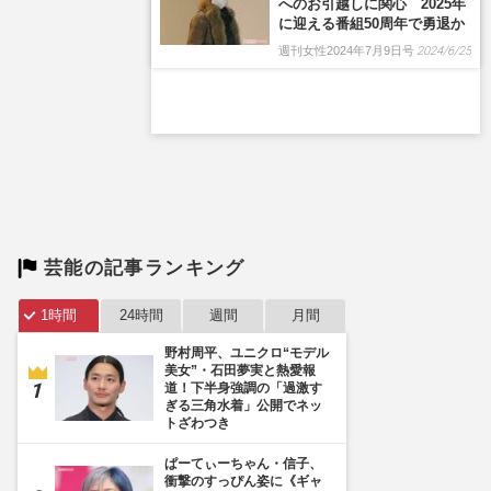
へのお引越しに関心 2025年
に迎える番組50周年で勇退か
週刊女性2024年7月9日号
2024/6/25
芸能の記事ランキング
1時間
24時間
週間
月間
野村周平、ユニクロ“モデル
美女”・石田夢実と熱愛報
道！下半身強調の「過激す
ぎる三角水着」公開でネッ
トざわつき
ぱーてぃーちゃん・信子、
衝撃のすっぴん姿に《ギャ