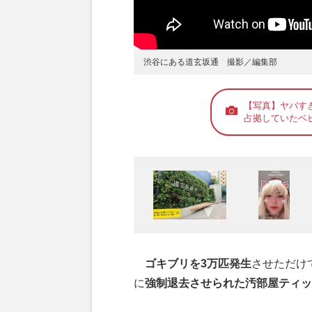
渋谷にある道玄坂通 撮影／編集部
【写真】ヤバす
占拠していたベ
ゴキブリを3万匹発生
させただけ
に
強制退去させられた汚部屋ティッ