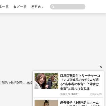
載一覧
タグ一覧
無料占い
×
口唇口蓋裂とトリーチャーコ
リンズ症候群の女性2人が語
生配信で批判殺到、施設担当者の回答
る“当事者の本音”「“障害は
個性”と言われると違…
週刊女性PRIME
2025/4/20
黒柳徹子「2億円老人ホーム」