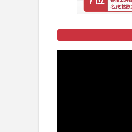
Page 1
ー 運営元は「施