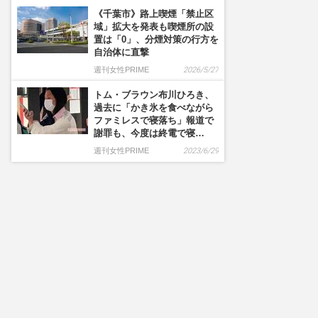
《千葉市》路上喫煙「禁止区
域」拡大を発表も喫煙所の設
置は「0」、分煙対策の行方を
自治体に直撃
週刊女性PRIME
2026/5/27
トム・ブラウン布川ひろき、
過去に「かき氷を食べながら
ファミレスで寝落ち」報道で
謝罪も、今度は終電で寝…
週刊女性PRIME
2023/6/29