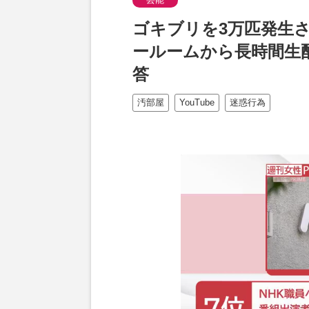
ゴキブリを3万匹発生
ールームから長時間生
答
汚部屋
YouTube
迷惑行為