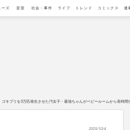
ニーズ
皇室
社会・事件
ライフ
トレンド
コミックス
連
ゴキブリを3万匹発生させた汚女子・最強ちゃんがベビールームから長時間
2025/10/4