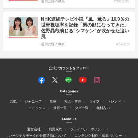
週刊女性PRIME
2026/6/26
NHK連続テレビ小説『風、薫る』16.9％の
世帯視聴率を記録「男の顔になってきた」
佐野晶哉演じる“シマケン”が吹かせた追い
風
週刊女性PRIME
2026/6/9
公式アカウントをフォロー
Categories
芸能
ジャニーズ
皇室
社会・事件
ライフ
トレンド
コミックス
連載一覧
タグ一覧
無料占い
About us
運営会社
利用規約
プライバシーポリシー
パーソナルデータの外部送信について
コンテンツ制作・編集ポリシー