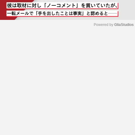
Powered by 
GliaStudios
M
u
t
e