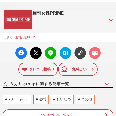
週刊女性PRIME
『週刊女性PRIME（シュージョプライム）』は、2015年（平
出典元：
週刊女性PRIME
成27年）1月に開設された主婦と生活社が運営する日本のニュ
ースサイトです。『週刊女性PRIME』編集者が担当する連載
facebo
X ポス
LINE
はてな
コメン
陣の執筆記事を配信するほか、女性週刊誌『週刊女性』の誌
ok い
ト
ブック
ト
面に掲載された記事から、インターネット利用者層にとって
いね
マーク
特に関心の高い題材の記事を、WEB向けにリライトして配信
に追加
しています！
タレコミ投稿
無料占い
Aぇ！ groupに関する記事一覧
『Aぇ!group』末澤誠也、村重杏奈とのデ
Aぇ！ group
逮捕
わいせつ
その他
ート企画で見せた“オレ様”本性「ちっこい
なこの男」ファンの擁護…
『週刊女性』編集部
2時間前
その他の記事一覧を見る