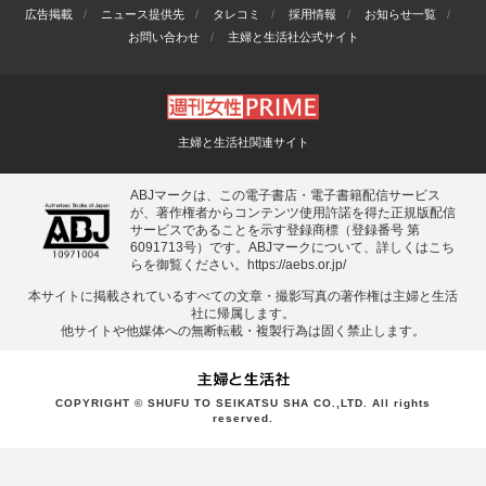
広告掲載
ニュース提供先
タレコミ
採用情報
お知らせ一覧
お問い合わせ
主婦と生活社公式サイト
主婦と生活社関連サイト
ABJマークは、この電子書店・電子書籍配信サービス
が、著作権者からコンテンツ使用許諾を得た正規版配信
サービスであることを示す登録商標（登録番号 第
6091713号）です。ABJマークについて、詳しくはこち
らを御覧ください。
https://aebs.or.jp/
本サイトに掲載されているすべての⽂章・撮影写真の著作権は主婦と⽣活
社に帰属します。
他サイトや他媒体への無断転載・複製⾏為は固く禁⽌します。
COPYRIGHT © SHUFU TO SEIKATSU SHA CO.,LTD. All rights
reserved.