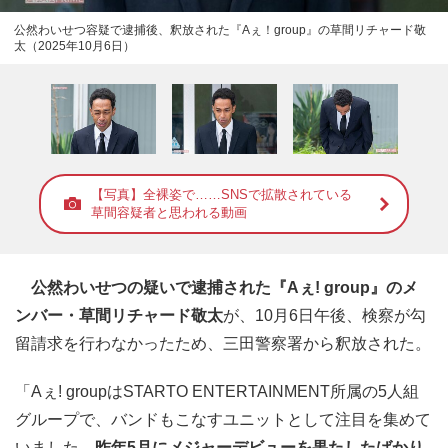
公然わいせつ容疑で逮捕後、釈放された『Aぇ！group』の草間リチャード敬
太（2025年10月6日）
【写真】全裸姿で……SNSで拡散されている
草間容疑者と思われる動画
公然わいせつの疑いで逮捕された『Aぇ! group』のメ
ンバー・草間リチャード敬太
が、10月6日午後、検察が勾
留請求を行わなかったため、三田警察署から釈放された。
「Aぇ! groupはSTARTO ENTERTAINMENT所属の5人組
グループで、バンドもこなすユニットとして注目を集めて
いました。
昨年5月にメジャーデビューを果たしたばかり