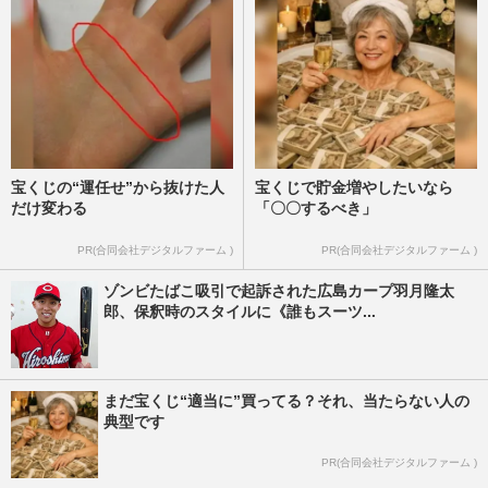
週刊女性PRIME
2026/2/4
宝くじの“運任せ”から抜けた人
宝くじで貯金増やしたいなら
だけ変わる
「〇〇するべき」
PR(合同会社デジタルファーム )
PR(合同会社デジタルファーム )
ゾンビたばこ吸引で起訴された広島カープ羽月隆太
郎、保釈時のスタイルに《誰もスーツ...
まだ宝くじ“適当に”買ってる？それ、当たらない人の
典型です
PR(合同会社デジタルファーム )