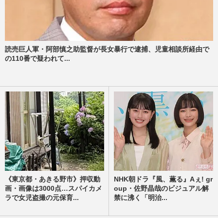
読売巨人軍・阿部慎之助監督が長女暴行で逮捕、児童相談所経由で
の110番で疑われて...
《東京都・あきる野市》押収動
NHK朝ドラ『風、薫る』Aぇ! gr
画・画像は3000点…スパイカメ
oup・佐野晶哉のビジュアル解
ラで女児盗撮の元保育...
禁に沸く「明治...