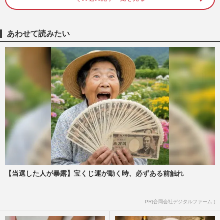
NHK連続テレビ小説『風、薫る』16.9％の
世帯視聴率を記録「男の顔になってきた」
あわせて読みたい
佐野晶哉演じる“シマケン…
週刊女性PRIME
2026/6/9
Aぇ! group佐野晶哉、NHK朝ドラ『風、
薫る』に“クセ強キャラ”で本格登場…早く
も沼る人続出
週刊女性PRIME
2026/4/15
NHK朝ドラ『風、薫る』Aぇ! group・佐
野晶哉のビジュアル解禁に沸く「明治の風
に染まってる」交錯する新朝…
週刊女性PRIME
2026/3/13
【当選した人が暴露】宝くじ運が動く時、必ずある前触れ
Aぇ! group『Can't Stop Lovin'』MVにキ
PR(合同会社デジタルファーム )
ンプリとの連想の声多数…同レーベルの演
出に注目集まる