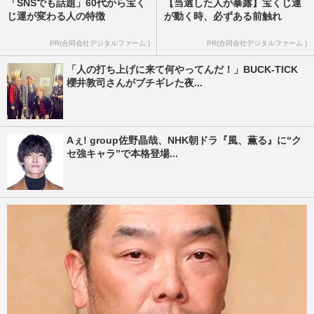
「SNSでも話題」60代から宝く
【当選した人が暴露】宝くじ運
じ運が変わる人の特徴
が動く時、必ずある前触れ
PR(合同会社デジタルファーム )
PR(合同会社デジタルファーム )
「人の打ち上げに来て何やってんだ！」BUCK-TICK
櫻井敦司さんがブチギレた夜...
Aぇ! group佐野晶哉、NHK朝ドラ『風、薫る』に“ク
セ強キャラ”で本格登場...