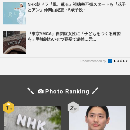
NHK朝ドラ『風、薫る』視聴率不振スタートも『花子
とアン』仲間由紀恵・5歳子役・...
『東京YMCA』自閉症女性に「子どもをつくる練習
を」準強制わいせつ容疑で逮捕…元...
Recommended by
Photo Ranking