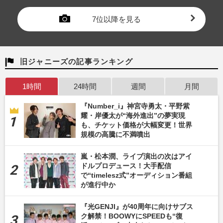
7位以降を見る
旧ジャニーズの記事ランキング
1時間
24時間
週間
月間
『Number_i』神宮寺勇太・平野紫
耀・岸優太が“海外進出”の夢実現
も、チケット価格が大幅変更！世界
規模の高騰に不満噴出
嵐・松本潤、ライブ演出の次はアイ
ドルプロデュース！大手配信
で“timelesz式”オーディション番組
が進行中か
『光GENJI』が40周年に向けサブス
ク解禁！BOOWYにSPEEDも“復