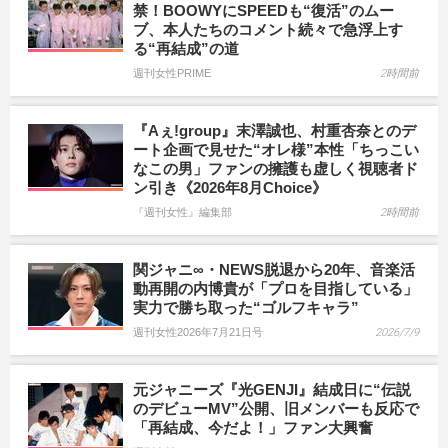
禁！BOOWYにSPEEDも“復活”のムー
ブ、本人たちのコメント続々で急浮上す
る“再結成”の道
週刊女性PRIME
2時間前
『Aぇ!group』末澤誠也、村重杏奈とのデ
ート企画で見せた“オレ様”本性「ちっこい
なこの男」ファンの擁護も虚しく視聴者ド
ン引き《2026年8月Choice》
『週刊女性』編集部
2時間前
関ジャニ∞・NEWS脱退から20年、音楽活
動再開の内博貴が「プロを目指している」
実力で勝ち取った“ゴルフキャラ”
週刊女性2026年7月21日号
2026/7/9
元ジャニーズ『光GENJI』結成日に“伝説
のデビューMV”公開、旧メンバーも反応で
「再結成、今だよ！」ファン大興奮