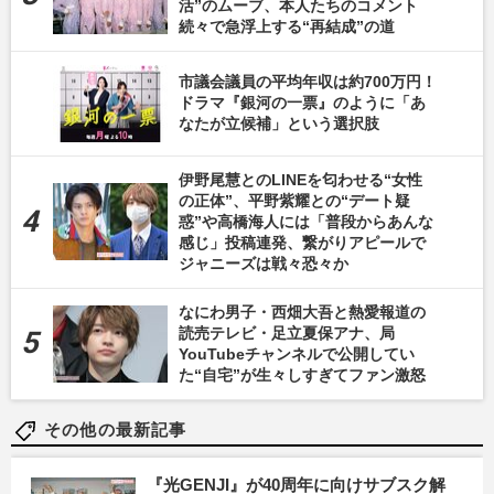
活”のムーブ、本人たちのコメント
続々で急浮上する“再結成”の道
市議会議員の平均年収は約700万円！
ドラマ『銀河の一票』のように「あ
なたが立候補」という選択肢
伊野尾慧とのLINEを匂わせる“女性
の正体”、平野紫耀との“デート疑
惑”や高橋海人には「普段からあんな
感じ」投稿連発、繋がりアピールで
ジャニーズは戦々恐々か
なにわ男子・西畑大吾と熱愛報道の
読売テレビ・足立夏保アナ、局
YouTubeチャンネルで公開してい
た“自宅”が生々しすぎてファン激怒
その他の最新記事
『光GENJI』が40周年に向けサブスク解