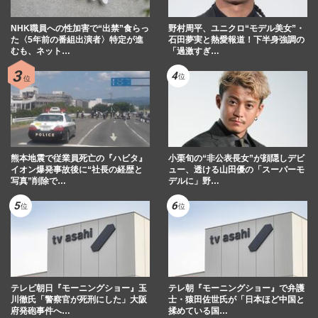
NHK職員への性加害で“出禁”食らっ
野村周平、ユニクロ“モデル美女”・
た〈5年前の番組出演者〉特定が進
石田夢実と熱愛報道！下半身強調の
むも、ネット…
「過激すぎ…
熊本地震で従業員死亡の『ハビタ』
小栗旬の“非公表長女”が顔隠しデビ
イオン爆発事故後に“社長の経歴と
ュー、透ける山田優の「スーパーモ
写真”削除で…
デルに」野…
テレビ朝日『モーニングショー』玉
テレ朝『モーニングショー』で弁護
川徹氏「警察官が死刑にした」大阪
士・猿田佐世氏が「日本ほど中国と
府発砲事件へ…
揉めている国…