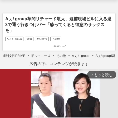
Aぇ! group草間リチャード敬太、逮捕現場ビルに入る週
3で通う行きつけバー「酔ってくると得意のサックス
を」
Aぇ！ group
逮捕
わいせつ
その他
2025/10/7
週刊女性PRIME
旧ジャニーズ
その他
Aぇ！ group
Aぇ! gro
広告の下にコンテンツが続きます
もっと読む
arrow_forward_ios