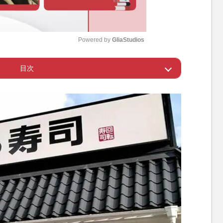
Powered by 
GliaStudios
目次
M
u
での迷惑動画が拡散
t
e