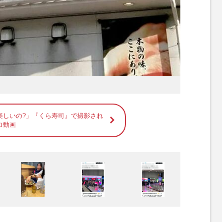
楽しいの?」『くら寿司』で撮影され
ロ動画