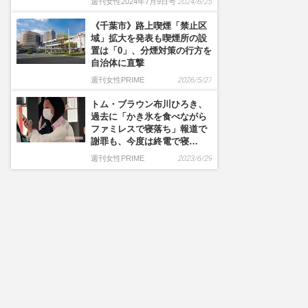
週刊女性2024年7月9日号
2024/6/25
《千葉市》路上喫煙「禁止区
域」拡大を発表も喫煙所の設
置は「0」、分煙対策の行方を
自治体に直撃
週刊女性PRIME
2026/5/27
トム・ブラウン布川ひろき、
過去に「かき氷を食べながら
ファミレスで寝落ち」報道で
謝罪も、今度は終電で寝…
週刊女性PRIME
2023/6/29