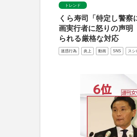
トレンド
くら寿司「特定し警察
画実行者に怒りの声明
られる厳格な対応
迷惑行為
炎上
動画
SNS
スシ