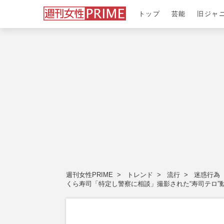
トップ
芸能
旧ジャ
週刊女性PRIME
トレンド
流行
迷惑行為
くら寿司「特定し警察に相談」撮影された“寿司テロ