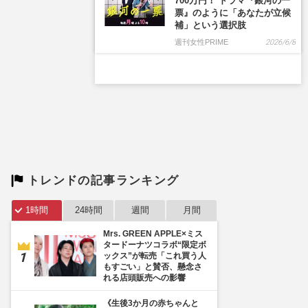
トレンドの記事ランキング
1時間
24時間
週間
月間
Mrs. GREEN APPLE×ミス
タードーナツコラボ“限定ボ
ックス”が転売「これ買う人
もすごい」と賛否、懸念さ
れる店頭販売への影響
《生後3か月の赤ちゃんと