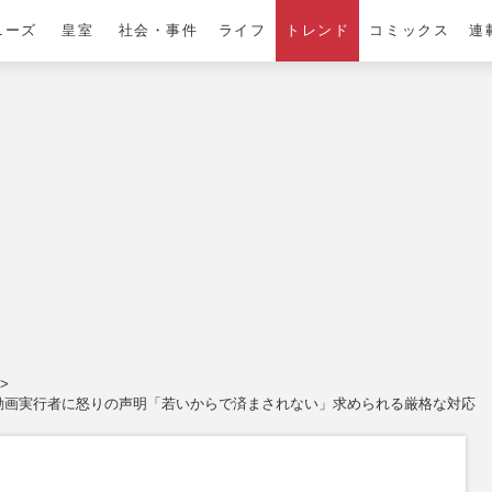
ニーズ
皇室
社会・事件
ライフ
トレンド
コミックス
連
”動画実行者に怒りの声明「若いからで済まされない」求められる厳格な対応