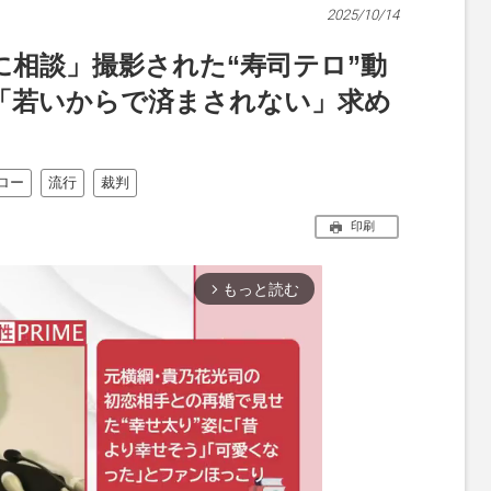
2025/10/14
に相談」撮影された“寿司テロ”動
「若いからで済まされない」求め
ロー
流行
裁判
印刷
もっと読む
arrow_forward_ios