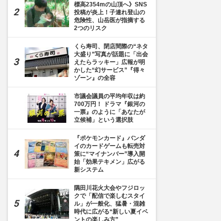
標高2354mの山頂へ》SNS
投稿が炎上！子連れ登山の
危険性、山岳医が指摘する
2つのリスク
くら寿司、閉店間際の“ネタ
大盛り”写真が話題に「出会
えたらラッキー」広報が明
かした“幻サービス”『得々
ゾーン』の全容
市議会議員の平均年収は約
700万円！ ドラマ『銀河の
一票』のように「あなたが
立候補」という選択肢
『ポケモンカード』バンダ
イのカードゲームも転売対
策に“マイナンバー”導入開
始「効果テキメン」広がる
新システム
隅田川花火大会やフジロッ
クで「配信で楽しむスタイ
ル」が一般化、猛暑・混雑
時代に広がる“新しい夏イベ
ントの楽しみ方”