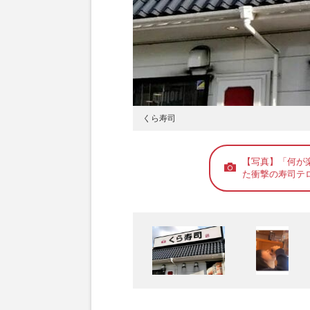
くら寿司
【写真】「何が
た衝撃の寿司テ