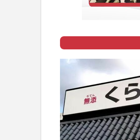
Page 1
ー 『くら寿司』