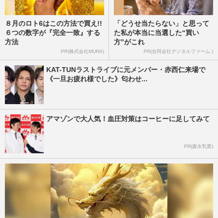
８月のロト6はこの方法で買え!!
「どうせ当たらない」と思って
６つの数字が『完全一致』する
た私が本当に当選した“買い
方法
方”がこれ
PR(株式会社MURA)
PR(合同会社デジタルファーム )
KAT-TUNラストライブに元メンバー・赤西仁来場で
《一旦お疲れ様でした》匂わせ...
アマゾンで大人気！血圧対策はコーヒーに足してみて
PR(森永乳業)