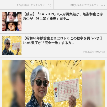
PR(合同会社デジタルファーム )
PR(合同会社デジタルファーム )
【独自】『KAT-TUN』6人が再集結か、亀梨和也と赤
西仁が「秋に驚く発表」田中...
【昭和43年以前生まれはロト６この数字を買うべき】
6つの数字が「完全一致」する方...
PR(株式会社MURA)