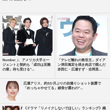
Number_i、アメリカ大手エー
「テレビ離れの救世主」ダイア
ジェントと契約も「成功は至難
ン津田篤宏を焼き肉店で囲んだ
の業」待ち受ける“...
赤西仁・広瀬すず・吉岡里...
広瀬アリス、約3か月ぶりの自撮りショット披露で
「めっちゃやせてる」鎖骨が露わの“...
《ドラマ「リメイクしないでほしい」ランキング》織