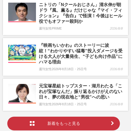
ニトリの「Nクールおじさん」清水伸が朝
ドラ『風、薫る』だけじゃな『マイ・フィ
クション』『告白』で怪演！今後はヒール
役でもオファー殺到か
週刊女性PRIME
2026/8/8
『映画ちいかわ』のストーリーに波
紋！“わかりやすい猛毒”投入ダメージを受
ける大人が大量発生、“子ども向け作品”に
ハマる理由
週刊女性2026年8月18日・25日号
2026/8/8
元宝塚星組トップスター・湖月わたる「こ
れが宝塚なんだ」振り返るかけがえのない
日々、夢の現在地と“男役”への思い
週刊女性2026年8月18日・25日号
2026/8/8
新着をもっと見る