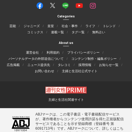
Categories
芸能
ジャニーズ
皇室
社会・事件
ライフ
トレンド
コミックス
連載一覧
タグ一覧
無料占い
About us
運営会社
利用規約
プライバシーポリシー
パーソナルデータの外部送信について
コンテンツ制作・編集ポリシー
広告掲載
ニュース提供先
タレコミ
採用情報
お知らせ一覧
お問い合わせ
主婦と生活社公式サイト
主婦と生活社関連サイト
ABJマークは、この電子書店・電子書籍配信サービス
が、著作権者からコンテンツ使用許諾を得た正規版配信
サービスであることを示す登録商標（登録番号 第
6091713号）です。ABJマークについて、詳しくはこち