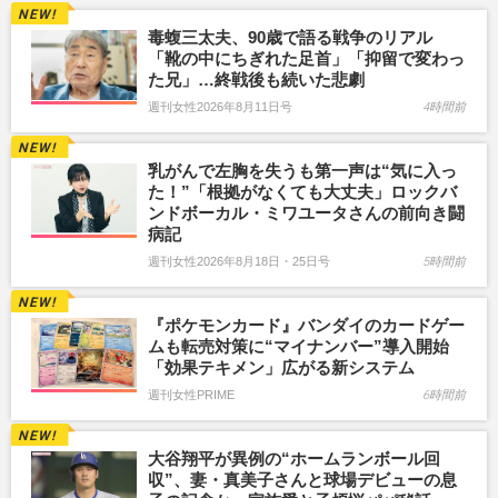
毒蝮三太夫、90歳で語る戦争のリアル
「靴の中にちぎれた足首」「抑留で変わっ
た兄」…終戦後も続いた悲劇
週刊女性2026年8月11日号
4時間前
乳がんで左胸を失うも第一声は“気に入っ
た！”「根拠がなくても大丈夫」ロックバ
ンドボーカル・ミワユータさんの前向き闘
病記
週刊女性2026年8月18日・25日号
5時間前
『ポケモンカード』バンダイのカードゲー
ムも転売対策に“マイナンバー”導入開始
「効果テキメン」広がる新システム
週刊女性PRIME
6時間前
大谷翔平が異例の“ホームランボール回
収”、妻・真美子さんと球場デビューの息