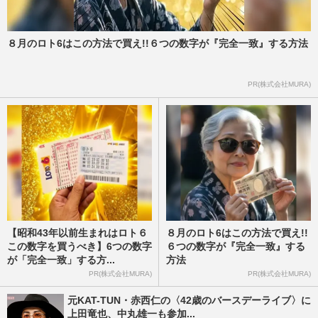
８月のロト6はこの方法で買え!!６つの数字が『完全一致』する方法
PR(株式会社MURA)
【昭和43年以前生まれはロト６
８月のロト6はこの方法で買え!!
この数字を買うべき】6つの数字
６つの数字が『完全一致』する
が「完全一致」する方...
方法
PR(株式会社MURA)
PR(株式会社MURA)
元KAT-TUN・赤西仁の〈42歳のバースデーライブ〉に
上田竜也、中丸雄一も参加...