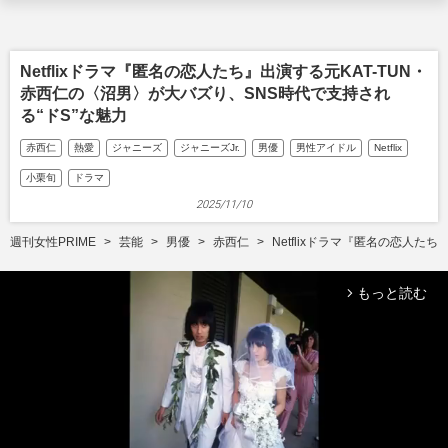
Netflixドラマ『匿名の恋人たち』出演する元KAT-TUN・
赤西仁の〈沼男〉が大バズり、SNS時代で支持され
る“ドS”な魅力
赤西仁
熱愛
ジャニーズ
ジャニーズJr.
男優
男性アイドル
Netflix
小栗旬
ドラマ
2025/11/10
週刊女性PRIME
芸能
男優
赤西仁
Netflixドラマ『匿名の恋人た
もっと読む
arrow_forward_ios