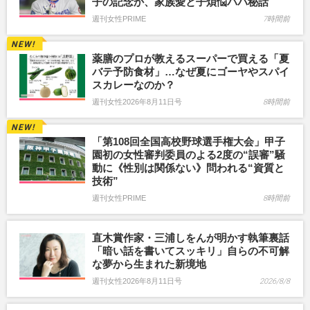
子の記念か、家族愛と子煩悩パパ秘話
週刊女性PRIME
7時間前
薬膳のプロが教えるスーパーで買える「夏
バテ予防食材」…なぜ夏にゴーヤやスパイ
スカレーなのか？
週刊女性2026年8月11日号
8時間前
「第108回全国高校野球選手権大会」甲子
園初の女性審判委員のよる2度の“誤審”騒
動に《性別は関係ない》問われる“資質と
技術”
週刊女性PRIME
8時間前
直木賞作家・三浦しをんが明かす執筆裏話
「暗い話を書いてスッキリ」自らの不可解
な夢から生まれた新境地
週刊女性2026年8月11日号
2026/8/8