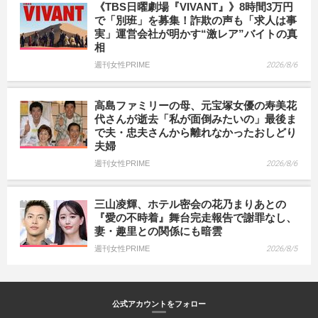
《TBS日曜劇場『VIVANT』》8時間3万円
で「別班」を募集！詐欺の声も「求人は事
実」運営会社が明かす“激レア”バイトの真
相
週刊女性PRIME
2026/8/6
高島ファミリーの母、元宝塚女優の寿美花
代さんが逝去「私が面倒みたいの」最後ま
で夫・忠夫さんから離れなかったおしどり
夫婦
週刊女性PRIME
2026/8/6
三山凌輝、ホテル密会の花乃まりあとの
『愛の不時着』舞台完走報告で謝罪なし、
妻・趣里との関係にも暗雲
週刊女性PRIME
2026/8/5
公式アカウントをフォロー