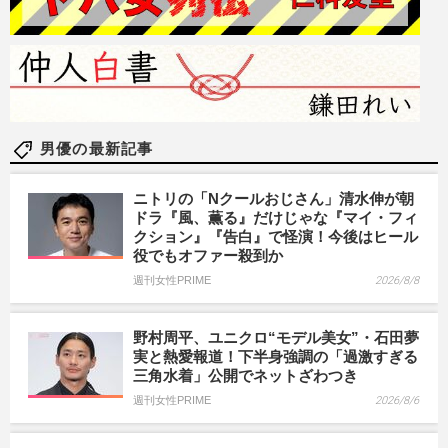
男優の最新記事
ニトリの「Nクールおじさん」清水伸が朝
ドラ『風、薫る』だけじゃな『マイ・フィ
クション』『告白』で怪演！今後はヒール
役でもオファー殺到か
週刊女性PRIME
2026/8/8
野村周平、ユニクロ“モデル美女”・石田夢
実と熱愛報道！下半身強調の「過激すぎる
三角水着」公開でネットざわつき
週刊女性PRIME
2026/8/6