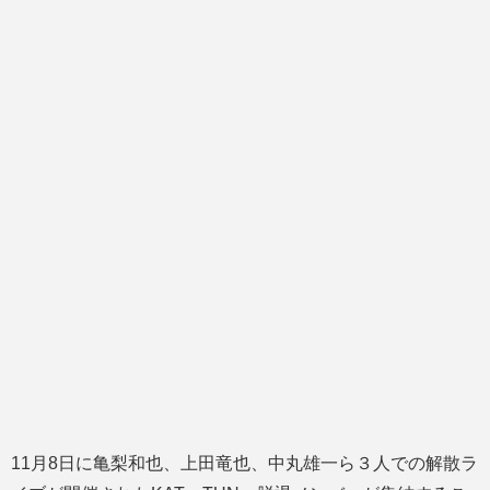
11月8日に亀梨和也、上田竜也、中丸雄一ら３人での解散ラ