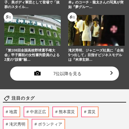
子、美ボディ軍団として登場で「抜
本』のコーチ・龍太さんの写真が突
群のスタイル…
如『夢グルー…
「第108回全国高校野球選手権大
滝沢秀明、ジャニーズ社員に「企画
会」甲子園初の女性審判委員のよる
5つ出して」目指すビジネスモデル
2度の“誤審”騒…
は『米津玄師…
7位以降を見る
注目のタグ
地震
中居正広
熊本震災
震災
滝沢秀明
ボランティア