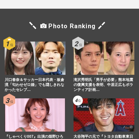
Photo Ranking
川口春奈＆サッカー日本代表・板倉
滝沢秀明氏「男手が必要」熊本地震
滉「匂わせゼロ婚」でも隠しきれな
の復興支援を表明、中居正広もボラ
かったセレブ…
ンティア計画…
『しゃべくり007』出演の畑野ひろ
大谷翔平の兄で『トヨタ自動車東日