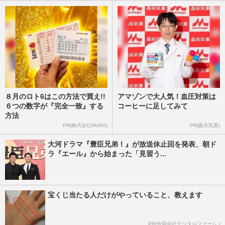
８月のロト6はこの方法で買え!!
アマゾンで大人気！血圧対策は
６つの数字が『完全一致』する
コーヒーに足してみて
方法
PR(株式会社MURA)
PR(森永乳業)
大河ドラマ『豊臣兄弟！』が放送休止回を発表、朝ド
ラ『エール』から始まった「見習う...
宝くじ当たる人だけがやっていること、教えます
PR(合同会社デジタルファーム )