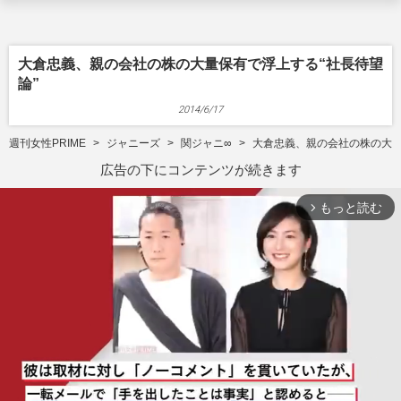
大倉忠義、親の会社の株の大量保有で浮上する“社長待望
論”
2014/6/17
週刊女性PRIME
ジャニーズ
関ジャニ∞
大倉忠義、親の会社の株の大量
広告の下にコンテンツが続きます
もっと読む
arrow_forward_ios