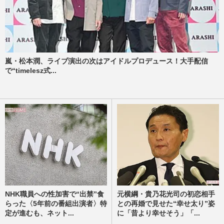
嵐・松本潤、ライブ演出の次はアイドルプロデュース！大手配信
で“timelesz式...
NHK職員への性加害で“出禁”食
元横綱・貴乃花光司の初恋相手
らった〈5年前の番組出演者〉特
との再婚で見せた“幸せ太り”姿
定が進むも、ネット...
に「昔より幸せそう」「...