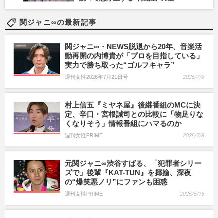
関ジャニ∞の最新記事
関ジャニ∞・NEWS脱退から20年、音楽活
動再開の内博貴が「プロを目指している」
実力で勝ち取った“ゴルフキャラ”
週刊女性2026年7月21日号
2026/7/9
村上信五『ミヤネ屋』後継番組のMCに決
定、辛口・宮根誠司との比較に「物足りな
くなりそう」情報番組にハマるのか
週刊女性PRIME
2026/7/8
元関ジャニ∞渋谷すばる、「犯罪者シリー
ズで」後輩『KAT-TUN』を揶揄、深夜
の“爆笑悪ノリ”にファンも困惑
週刊女性PRIME
2026/5/15