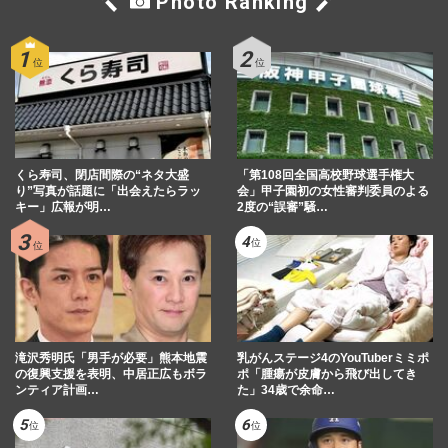
Photo Ranking
くら寿司、閉店間際の“ネタ大盛
「第108回全国高校野球選手権大
り”写真が話題に「出会えたらラッ
会」甲子園初の女性審判委員のよる
キー」広報が明…
2度の“誤審”騒…
滝沢秀明氏「男手が必要」熊本地震
乳がんステージ4のYouTuberミミポ
の復興支援を表明、中居正広もボラ
ポ「腫瘍が皮膚から飛び出してき
ンティア計画…
た」34歳で余命…