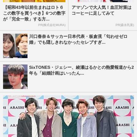
【昭和43年以前生まれはロト６
アマゾンで大人気！血圧対策は
この数字を買うべき】6つの数字
コーヒーに足してみて
が「完全一致」する方...
PR(株式会社MURA)
PR(森永乳業)
川口春奈＆サッカー日本代表・板倉滉「匂わせゼロ
婚」でも隠しきれなかったセレブすぎ...
SixTONES・ジェシー、綾瀬はるかとの熱愛報道から2
年も「結婚計画はいったん...