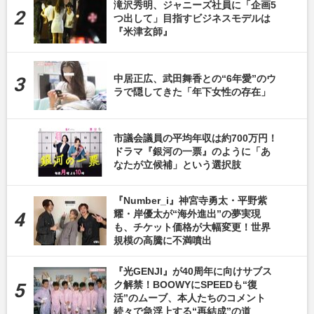
滝沢秀明、ジャニーズ社員に「企画5
つ出して」目指すビジネスモデルは
『米津玄師』
中居正広、武田舞香との“6年愛”のウ
ラで隠してきた「年下女性の存在」
市議会議員の平均年収は約700万円！
ドラマ『銀河の一票』のように「あ
なたが立候補」という選択肢
『Number_i』神宮寺勇太・平野紫
耀・岸優太が“海外進出”の夢実現
も、チケット価格が大幅変更！世界
規模の高騰に不満噴出
『光GENJI』が40周年に向けサブス
ク解禁！BOOWYにSPEEDも“復
活”のムーブ、本人たちのコメント
続々で急浮上する“再結成”の道