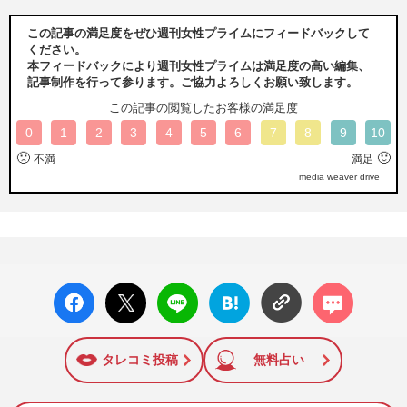
この記事の満足度をぜひ週刊女性プライムにフィードバックして
ください。
本フィードバックにより週刊女性プライムは満足度の高い編集、
記事制作を行って参ります。ご協力よろしくお願い致します。
この記事の閲覧したお客様の満足度
0
1
2
3
4
5
6
7
8
9
10
🙁
🙂
不満
満足
media weaver drive
facebo
X ポス
LINE
はてな
コメン
ok い
ト
ブック
ト
いね
マーク
に追加
タレコミ投稿
無料占い