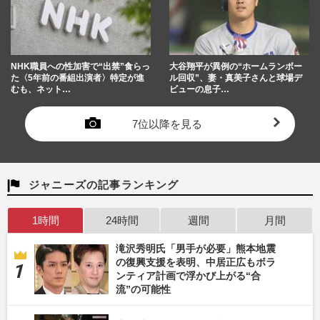
NHK職員への性加害で“出禁”食らっ
大谷翔平が異例の“ホームランボー
た〈5年前の番組出演者〉特定が進
ル回収”、妻・真美子さんと球場デ
むも、ネット…
ビューの息子…
7位以降を見る
ジャニーズの記事ランキング
1時間
24時間
週間
月間
滝沢秀明氏「男手が必要」熊本地震
の復興支援を表明、中居正広もボラ
ンティア計画で浮かび上がる“合
流”の可能性