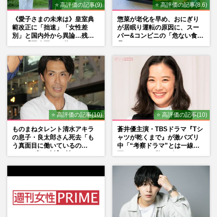
⭐ 高評価の記事(9)
⭐ 高評価の記事(8.6)
《愛子さまの未来は》皇室典
惣菜が老化を早め、おにぎり
範改正に「拙速」「女性差
が居眠り運転の原因に、スー
別」と国内外から異論…残さ
パー&コンビニの「危ない食
れた「再改正」の道
品」
⭐ 高評価の記事(10)
⭐ 高評価の記事(10)
ものまねタレント清水アキラ
蒼井優主演・TBSドラマ『Tシ
の息子・良太郎さん死去「も
ャツが乾くまで』が激バズリ
う真面目に働いているの
中「“考察ドラマ”とは一線を
で」、2度の逮捕も諦めなかっ
画している」散りばめられた
た芸能界“波乱に満ちた37年”
伏線よりも大事な要素