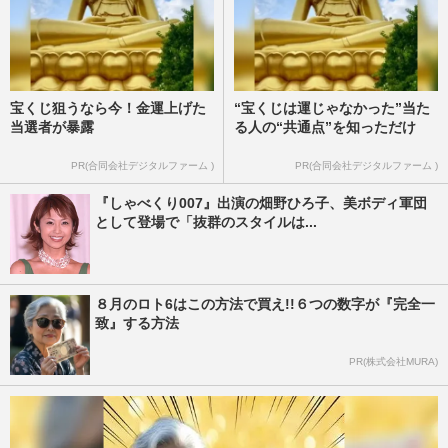
宝くじ狙うなら今！金運上げた
“宝くじは運じゃなかった”当た
当選者が暴露
る人の“共通点”を知っただけ
PR(合同会社デジタルファーム )
PR(合同会社デジタルファーム )
『しゃべくり007』出演の畑野ひろ子、美ボディ軍団
として登場で「抜群のスタイルは...
８月のロト6はこの方法で買え!!６つの数字が『完全一
致』する方法
PR(株式会社MURA)