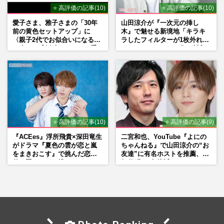
⭐ 高評価の記事(10)
⭐ 高評価の記事(10)
愛子さま、雅子さまの「30年
山田涼介が『一次元の挿し
前の黄色セットアップ」に
木』で魅せる新境地「キラキ
〈親子2代でお似合いになる〉
ラしたフィルターが1枚外れて
の声、ご成婚時のドレスも手
くれたら」アイドル像を封印
がけた森英恵さんとの絆
した覚悟
⭐ 高評価の記事(10)
⭐ 高評価の記事(9)
『ACEes』浮所飛貴×深田竜生
二宮和也、YouTube『よにの
がドラマ『夏色の雲が恋と嵐
ちゃんねる』で山田涼介の“お
をまきおこす』で挑んだ恋人
友達”に有名ホストを推薦、歌
役、照れながら挑んだキュン
舞伎町に“急接近”でファン
シーン秘話
「関わらないで！」