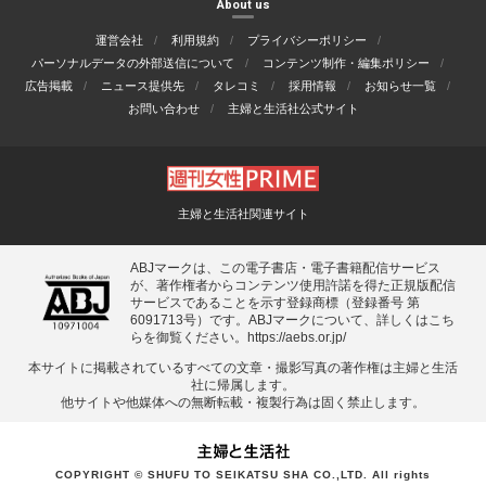
About us
運営会社
利用規約
プライバシーポリシー
パーソナルデータの外部送信について
コンテンツ制作・編集ポリシー
広告掲載
ニュース提供先
タレコミ
採用情報
お知らせ一覧
お問い合わせ
主婦と生活社公式サイト
主婦と生活社関連サイト
ABJマークは、この電子書店・電子書籍配信サービス
が、著作権者からコンテンツ使用許諾を得た正規版配信
サービスであることを示す登録商標（登録番号 第
6091713号）です。ABJマークについて、詳しくはこち
らを御覧ください。
https://aebs.or.jp/
本サイトに掲載されているすべての⽂章・撮影写真の著作権は主婦と⽣活
社に帰属します。
他サイトや他媒体への無断転載・複製⾏為は固く禁⽌します。
COPYRIGHT © SHUFU TO SEIKATSU SHA CO.,LTD. All rights