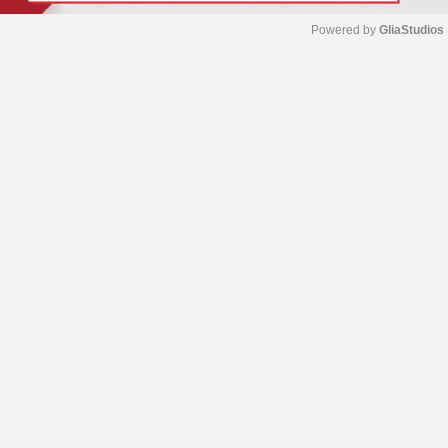
Powered by 
GliaStudios
M
u
t
e