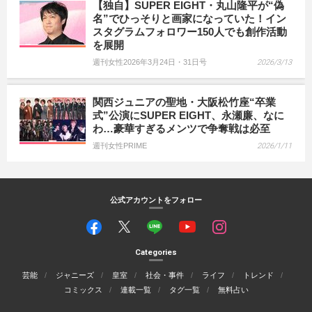
【独自】SUPER EIGHT・丸山隆平が“偽
名”でひっそりと画家になっていた！イン
スタグラムフォロワー150人でも創作活動
を展開
週刊女性2026年3月24日・31日号
2026/3/13
関西ジュニアの聖地・大阪松竹座“卒業
式”公演にSUPER EIGHT、永瀬廉、なに
わ…豪華すぎるメンツで争奪戦は必至
週刊女性PRIME
2026/1/11
公式アカウントをフォロー
Categories
芸能
ジャニーズ
皇室
社会・事件
ライフ
トレンド
コミックス
連載一覧
タグ一覧
無料占い