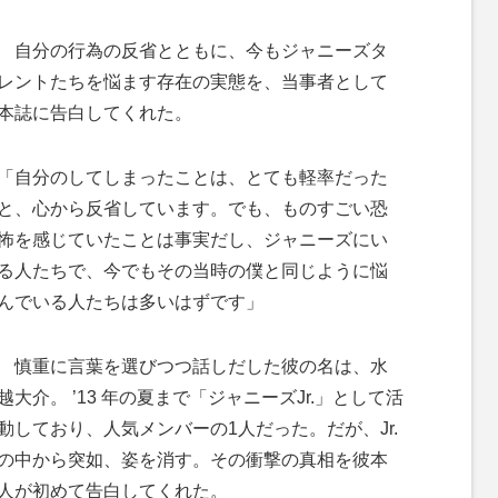
M
u
自分の行為の反省とともに、今もジャニーズタ
t
レントたちを悩ます存在の実態を、当事者として
e
本誌に告白してくれた。
「自分のしてしまったことは、とても軽率だった
と、心から反省しています。でも、ものすごい恐
怖を感じていたことは事実だし、ジャニーズにい
る人たちで、今でもその当時の僕と同じように悩
んでいる人たちは多いはずです」
慎重に言葉を選びつつ話しだした彼の名は、水
越大介。 ’13 年の夏まで「ジャニーズJr.」として活
動しており、人気メンバーの1人だった。だが、Jr.
の中から突如、姿を消す。その衝撃の真相を彼本
人が初めて告白してくれた。