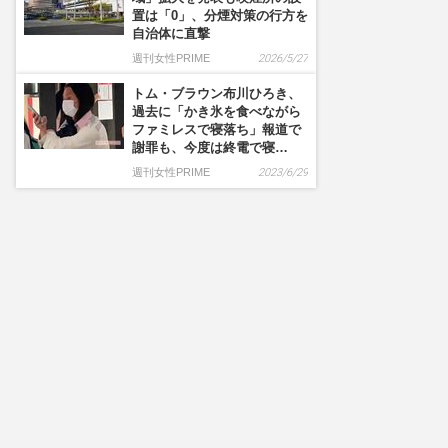
置は「0」、分煙対策の行方を
自治体に直撃
週刊女性PRIME
2026/5/27
トム・ブラウン布川ひろき、
過去に「かき氷を食べながら
ファミレスで寝落ち」報道で
謝罪も、今度は終電で寝…
週刊女性PRIME
2023/6/29