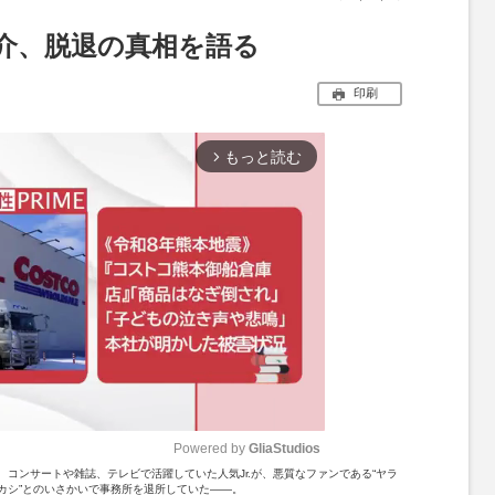
大介、脱退の真相を語る
印刷
もっと読む
arrow_forward_ios
Powered by 
GliaStudios
コンサートや雑誌、テレビで活躍していた人気Jr.が、悪質なファンである“ヤラ
カシ”とのいさかいで事務所を退所していた――。