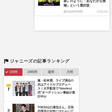
ジャニーズの記事ランキング
1時間
24時間
週間
月間
嵐・松本潤、ライブ演出の
次はアイドルプロデュー
ス！大手配信で“timelesz
式”オーディション番組が進
行中か
TOKIO山口達也さん、広告
代理店の女性にはたらいて