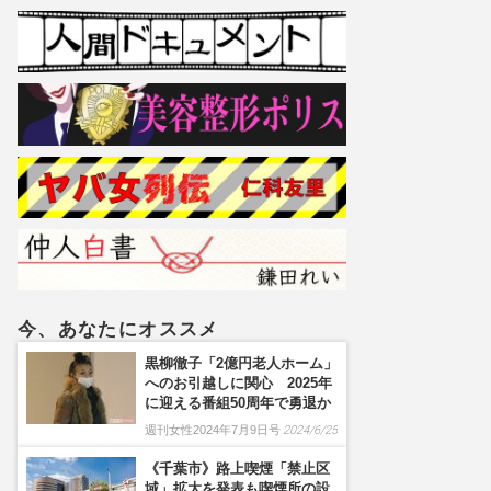
今、あなたにオススメ
黒柳徹子「2億円老人ホーム」
へのお引越しに関心 2025年
に迎える番組50周年で勇退か
週刊女性2024年7月9日号
2024/6/25
《千葉市》路上喫煙「禁止区
域」拡大を発表も喫煙所の設