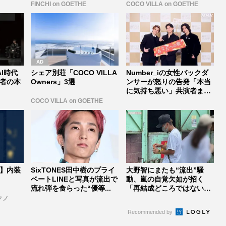
FINCHI on GOETHE
COCO VILLA on GOETHE
I時代
シェア別荘「COCO VILLA
Number_iの女性バックダ
者の本
Owners」3選
ンサーが怒りの告発「本当
に気持ち悪い」共演者まで
攻...
COCO VILLA on GOETHE
】内装
SixTONES田中樹のプライ
大野智にまたも“流出”騒
ベートLINEと写真が流出で
動、嵐の自覚欠如が招く
流れ弾を食らった“優等...
「再結成どころではない」
危機《20...
クノ
Recommended by