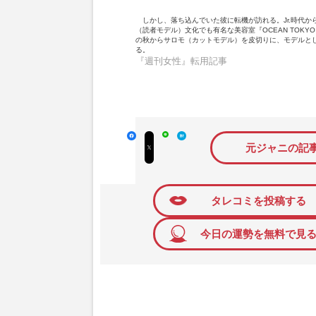
しかし、落ち込んでいた彼に転機が訪れる。Jr.時代か
（読者モデル）文化でも有名な美容室『OCEAN TOKY
の秋からサロモ（カットモデル）を皮切りに、モデルと
る。
『週刊女性』転用記事
fa
X
L
は
元ジャニの記
c
ポ
I
て
e
ス
N
な
b
ト
E
ブ
o
ッ
タレコミを投稿する
o
ク
k
マ
い
ー
今日の運勢を無料で見
い
ク
ね
に
追
加