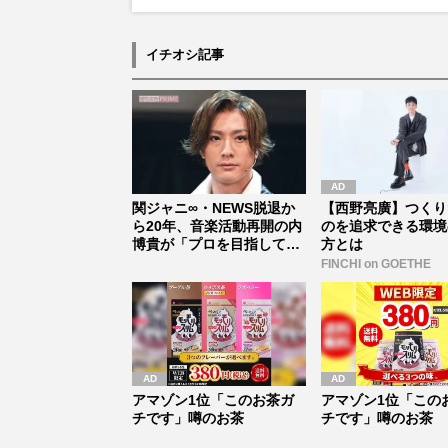
イチオシ記事
関ジャニ∞・NEWS脱退か
【西野亮廣】つくり
ら20年、音楽活動再開の内
のを追求できる環境
博貴が「プロを目指してい
方とは
る」...
FINCHI on GOETHE
アマゾン1位「このお茶ガ
アマゾン1位「この
チです」噂のお茶
チです」噂のお茶