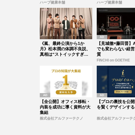
ハーブ健康本舗
ハーブ健康本舗
《嵐、最終公演から1か
【見城徹×藤田晋】A
月》松本潤の体調不良説、
でも変わらない経営
真相は“ストイックすぎる
質
激ヤセ”だ...
FINCHI on GOETHE
【全公開】オフィス移転・
【プロの裏技を公開
内装を成功に導く資料が大
を賢くデザインする
集結
株式会社アルファーテクノ
株式会社アルファーテ