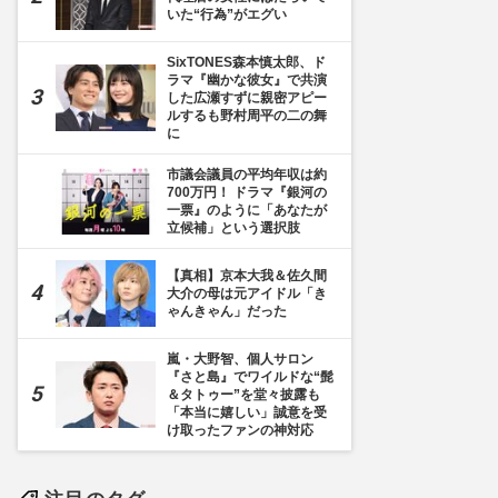
いた“行為”がエグい
SixTONES森本慎太郎、ド
ラマ『幽かな彼女』で共演
した広瀬すずに親密アピー
ルするも野村周平の二の舞
に
市議会議員の平均年収は約
700万円！ ドラマ『銀河の
一票』のように「あなたが
立候補」という選択肢
【真相】京本大我＆佐久間
大介の母は元アイドル「き
ゃんきゃん」だった
嵐・大野智、個人サロン
『さと島』でワイルドな“髭
＆タトゥー”を堂々披露も
「本当に嬉しい」誠意を受
け取ったファンの神対応