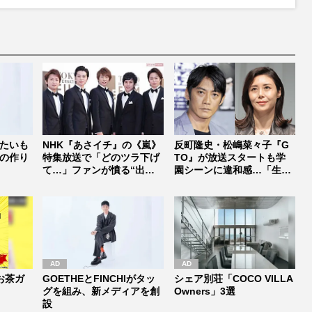
たいも
NHK『あさイチ』の《嵐》
反町隆史・松嶋菜々子『G
の作り
特集放送で「どのツラ下げ
TO』が放送スタートも学
て…」ファンが憤る“出禁
園シーンに違和感…「生徒
措置”...
役にST...
お茶ガ
GOETHEとFINCHIがタッ
シェア別荘「COCO VILLA
グを組み、新メディアを創
Owners」3選
設