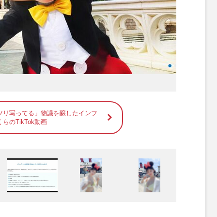
ツリ写ってる」物議を醸したインフ
のTikTok動画