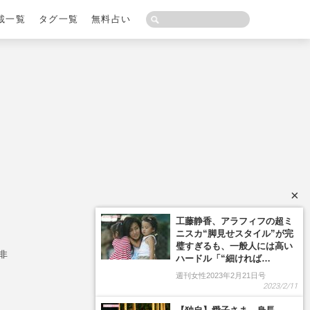
載一覧
タグ一覧
無料占い
×
工藤静香、アラフィフの超ミ
ニスカ“脚見せスタイル”が完
璧すぎるも、一般人には高い
非
ハードル「“細ければ…
週刊女性2023年2月21日号
2023/2/11