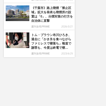
《千葉市》路上喫煙「禁止区
域」拡大を発表も喫煙所の設
置は「0」、分煙対策の行方を
自治体に直撃
週刊女性PRIME
2026/5/27
トム・ブラウン布川ひろき、
過去に「かき氷を食べながら
ファミレスで寝落ち」報道で
謝罪も、今度は終電で寝…
週刊女性PRIME
2023/6/29