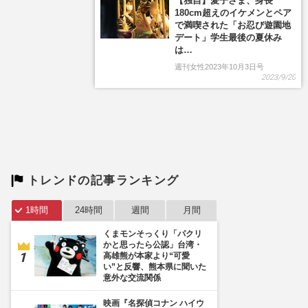
【独自】愛子さま、身長
180cm超えのイケメンとペア
で満喫された「お忍び遊園地
デート」学生最後の夏休み
は…
週刊女性2023年10月3日号
2023/9/20
トレンドの記事ランキング
1時間
24時間
週間
月間
くまモンそっくり「パクリ
かと思ったら公認」台湾・
高雄熊が本家より“可愛
い”と反響、熊本県に聞いた
意外な交流関係
映画『名探偵コナン ハイウ