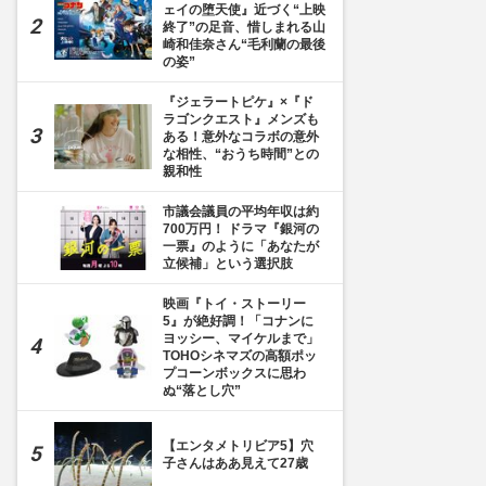
ェイの堕天使』近づく“上映
終了”の足音、惜しまれる山
崎和佳奈さん“毛利蘭の最後
の姿”
『ジェラートピケ』×『ド
ラゴンクエスト』メンズも
ある！意外なコラボの意外
な相性、“おうち時間”との
親和性
市議会議員の平均年収は約
700万円！ ドラマ『銀河の
一票』のように「あなたが
立候補」という選択肢
映画『トイ・ストーリー
5』が絶好調！「コナンに
ヨッシー、マイケルまで」
TOHOシネマズの高額ポッ
プコーンボックスに思わ
ぬ“落とし穴”
【エンタメトリビア5】穴
子さんはああ見えて27歳