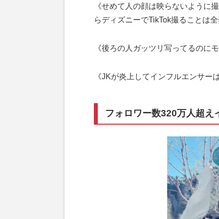
《せめて人の顔は映らないように撮
らディズニーでTikTok撮ること
《後ろの人ガッツリ写ってるのにモ
《JKが炎上してインフルエンサー
フォロワー数320万人超え