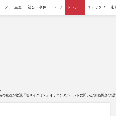
ニーズ
皇室
社会・事件
ライフ
トレンド
コミックス
連
ー
くらの動画が物議「モザイクは？」オリエンタルランドに聞いた“動画撮影”の是