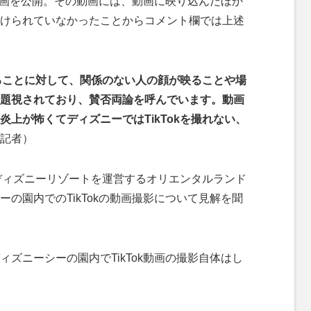
k動画を公開。その動画には、動画に映り込んだほか
けられていなかったことからコメント欄では上述
撮ることに対して、関係のない人の顔が映ることや場
題視されており、賛否両論を呼んでいます。動画
上が怖くてディズニーではTikTokを撮れない、
記者）
ディズニーリゾートを運営するオリエンタルランド
の園内でのTikTokの動画撮影について見解を聞
ズニーシーの園内でTikTok動画の撮影自体はし