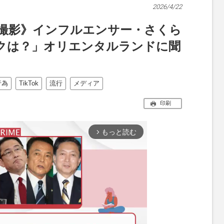
2026/4/22
ok撮影》インフルエンサー・さくら
クは？」オリエンタルランドに聞
行為
TikTok
流行
メディア
印刷
もっと読む
arrow_forward_ios