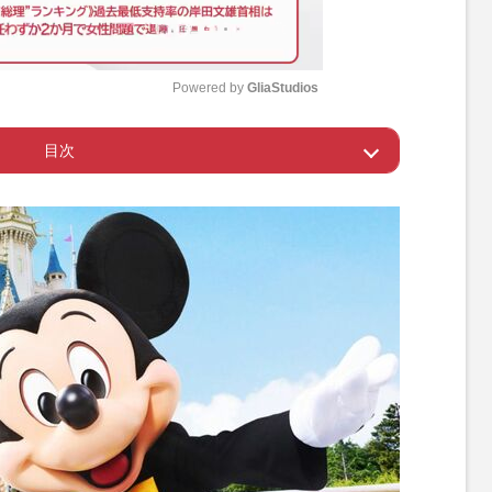
Powered by 
GliaStudios
目次
M
u
320万人超えインフルエンサー
t
e
所の占有について