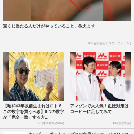
宝くじ当たる人だけがやっていること、教えます
PR(合同会社デジタルファーム )
【昭和43年以前生まれはロト６
アマゾンで大人気！血圧対策は
この数字を買うべき】6つの数字
コーヒーに足してみて
が「完全一致」する方...
PR(株式会社MURA)
PR(森永乳業)