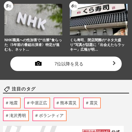
NHK職員への性加害で“出禁”食らっ
くら寿司、閉店間際の“ネタ大盛
た〈5年前の番組出演者〉特定が進
り”写真が話題に「出会えたらラッ
むも、ネット…
キー」広報が明…
7位以降を見る
注目のタグ
地震
中居正広
熊本震災
震災
滝沢秀明
ボランティア