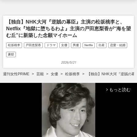
【独自】NHK大河『逆賊の幕臣』主演の松坂桃李と、
Netflix『地獄に堕ちるわよ』主演の戸田恵梨香が“海を望
む丘”に新築した念願マイホーム
松坂桃李
戸田恵梨香
ドラマ
女優
男優
Netflix
出産
恋愛・結婚
豪邸
2026/5/21
週刊女性PRIME
芸能
女優
松坂桃李
【独自】NHK大河『逆賊の幕臣
もっと読む
arrow_forward_ios