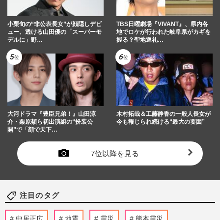
小栗旬の“非公表長女”が顔隠しデビ
TBS日曜劇場『VIVANT』、県内各
ュー、透ける山田優の「スーパーモ
地でロケが行われた岐阜県がカギを
デルに」野…
握る？聖地巡礼…
大河ドラマ『豊臣兄弟！』山田涼
木村拓哉＆工藤静香の一般人長女が
介・栗原類ら初出演組の“扮装公
今も報じられ続ける“最大の要因”
開”で「顔で天下…
7位以降を見る
注目のタグ
中居正広
地震
震災
熊本震災