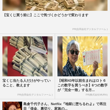
【宝くじ買う前に】ここで気づくかどうかで変わります
PR(合同会社デジタルファーム )
宝くじ当たる人だけがやってい
【昭和43年以前生まれはロト６
ること、教えます
この数字を買うべき】6つの数字
が「完全一致」する方...
PR(合同会社デジタルファーム )
PR(株式会社MURA)
島倉千代子さん、Netflix『地獄に堕ちるわよ』で再注
目「借金、裏切り、家族の...