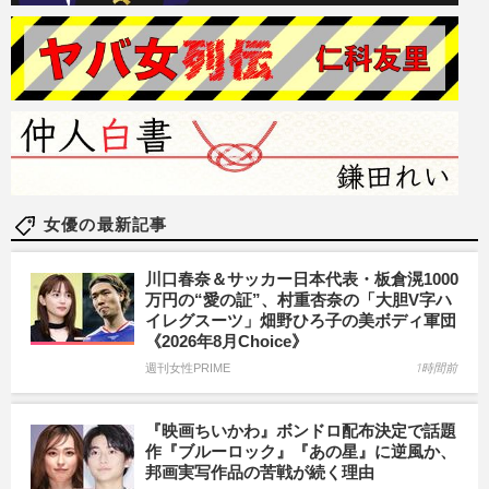
女優の最新記事
川口春奈＆サッカー日本代表・板倉滉1000
万円の“愛の証”、村重杏奈の「大胆V字ハ
イレグスーツ」畑野ひろ子の美ボディ軍団
《2026年8月Choice》
週刊女性PRIME
1時間前
『映画ちいかわ』ボンドロ配布決定で話題
作『ブルーロック』『あの星』に逆風か、
邦画実写作品の苦戦が続く理由