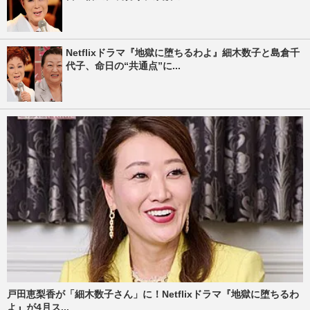
Netflixドラマ『地獄に堕ちるわよ』細木数子と島倉千
代子、命日の“共通点”に...
戸田恵梨香が「細木数子さん」に！Netflixドラマ『地獄に堕ちるわ
よ』が4月ス...