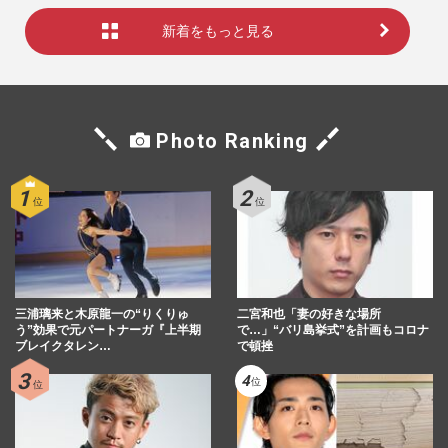
新着をもっと見る
Photo Ranking
三浦璃来と木原龍一の“りくりゅ
二宮和也「妻の好きな場所
う”効果で元パートナーガ『上半期
で…」“バリ島挙式”を計画もコロナ
ブレイクタレン…
で頓挫