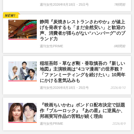
週刊女性2026年8月18日・25日号
7時間前
静岡『炭焼きレストランさわやか』が値上
げを発表するも「まだ全然安い」と歓迎の
声、消費者が揺らがない“ハンバーグ”のブ
ランド力
週刊女性PRIME
8時間前
稲垣吾郎・草なぎ剛・香取慎吾の『新しい
地図』主演映画は“4コマ漫画”の世界観？
「ファンミーティングを続けたい」10周年
にかける意気込みも
週刊女性2026年8月18日・25日号
2026/8/10
『映画ちいかわ』ボンドロ配布決定で話題
作『ブルーロック』『あの星』に逆風か、
邦画実写作品の苦戦が続く理由
週刊女性PRIME
2026/8/9