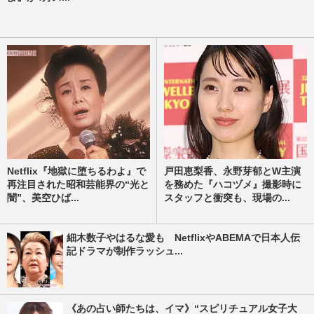
Netflix『地獄に堕ちるわよ』で
戸田恵梨香、永野芽郁とW主演
再注目された昭和芸能界の“光と
を務めた『ハコヅメ』撮影時に
闇”、美空ひば...
スタッフと衝突も、現場の...
細木数子やはるな愛も NetflixやABEMAで日本人伝
記ドラマが制作ラッシュ...
《あの占い師たちは、イマ》“スピリチュアル女子大