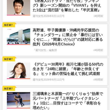
《堺雅人のドラマ「当たり役」ランキン
グ》新シーズン開始の『VIVANT』を抑え
た1位は“流行語”を輩出した『半沢直樹』
週刊女性2026年8月11日号
5時間前
高野連、甲子園優勝・沖縄尚学応援団の
『チョンダラー』に禁止令「暴行には甘い
くせに…」“間違いだらけ”の謎対応に募る
批判《2026年8月Choice》
『週刊女性』編集部
6時間前
《デビュー30周年》相川七瀬が語る50代の
生き方「24時に就寝」「年齢と仲良くす
る」 ヒット曲の苦悩を越えて挑む武道館
週刊女性2026年8月11日号
6時間前
三浦璃来と木原龍一の“りくりゅう”効果で
元パートナーガ『上半期ブレイクタレン
ト』1位に…目指すはコーチで「表彰台を
埋めたい」