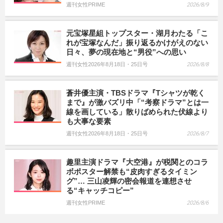
週刊女性PRIME
2026/8/9
元宝塚星組トップスター・湖月わたる「こ
れが宝塚なんだ」振り返るかけがえのない
日々、夢の現在地と“男役”への思い
週刊女性2026年8月18日・25日号
2026/8/8
蒼井優主演・TBSドラマ『Tシャツが乾く
まで』が激バズリ中「“考察ドラマ”とは一
線を画している」散りばめられた伏線より
も大事な要素
週刊女性2026年8月18日・25日号
2026/8/7
趣里主演ドラマ『大空港』が税関とのコラ
ボポスター解禁も“皮肉すぎるタイミン
グ”… 三山凌輝の密会報道を連想させ
る“キャッチコピー”
週刊女性PRIME
2026/8/6