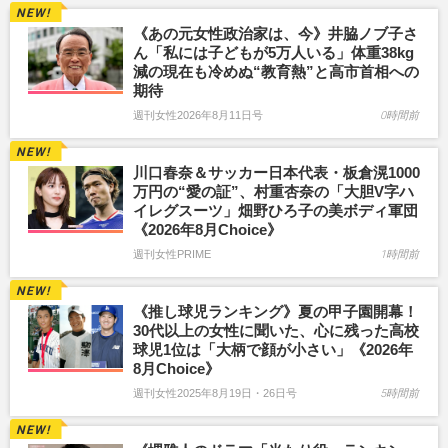
《あの元女性政治家は、今》井脇ノブ子さ
ん「私には子どもが5万人いる」体重38kg
減の現在も冷めぬ“教育熱”と高市首相への
期待
週刊女性2026年8月11日号
0時間前
川口春奈＆サッカー日本代表・板倉滉1000
万円の“愛の証”、村重杏奈の「大胆V字ハ
イレグスーツ」畑野ひろ子の美ボディ軍団
《2026年8月Choice》
週刊女性PRIME
1時間前
《推し球児ランキング》夏の甲子園開幕！
30代以上の女性に聞いた、心に残った高校
球児1位は「大柄で顔が小さい」《2026年
8月Choice》
週刊女性2025年8月19日・26日号
5時間前