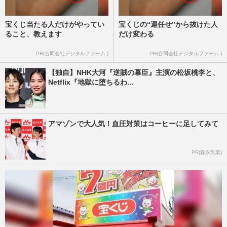
宝くじ当たる人だけがやってい
宝くじの“運任せ”から抜けた人
ること、教えます
だけ変わる
PR(合同会社デジタルファーム )
PR(合同会社デジタルファーム )
【独自】NHK大河『逆賊の幕臣』主演の松坂桃李と、
Netflix『地獄に堕ちるわ...
アマゾンで大人気！血圧対策はコーヒーに足してみて
PR(森永乳業)