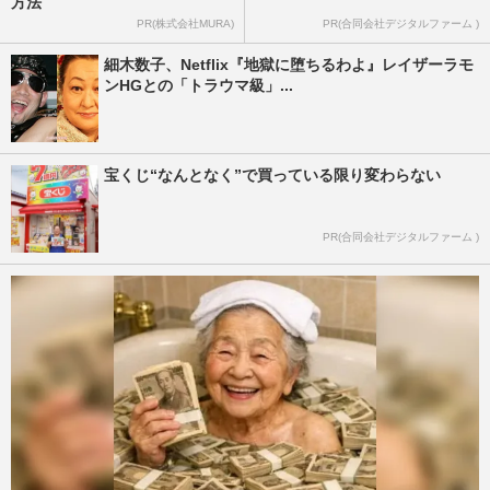
方法
PR(株式会社MURA)
PR(合同会社デジタルファーム )
細木数子、Netflix『地獄に堕ちるわよ』レイザーラモ
ンHGとの「トラウマ級」...
宝くじ“なんとなく”で買っている限り変わらない
PR(合同会社デジタルファーム )