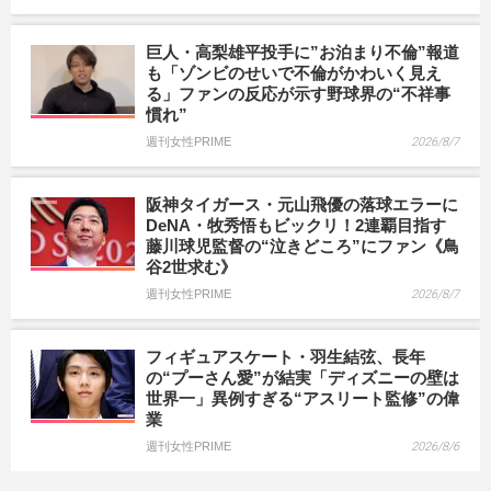
巨人・高梨雄平投手に”お泊まり不倫”報道
も「ゾンビのせいで不倫がかわいく見え
る」ファンの反応が示す野球界の“不祥事
慣れ”
週刊女性PRIME
2026/8/7
阪神タイガース・元山飛優の落球エラーに
DeNA・牧秀悟もビックリ！2連覇目指す
藤川球児監督の“泣きどころ”にファン《鳥
谷2世求む》
週刊女性PRIME
2026/8/7
フィギュアスケート・羽生結弦、長年
の“プーさん愛”が結実「ディズニーの壁は
世界一」異例すぎる“アスリート監修”の偉
業
週刊女性PRIME
2026/8/6