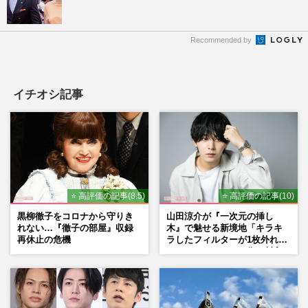
Recommended by
イチオシ記事
⭐ 高評価の記事(8.5)
⭐ 高評価の記事(10)
黒柳徹子をコロナから守りき
山田涼介が『一次元の挿し
れない…『徹子の部屋』収録
木』で魅せる新境地「キラキ
再休止の危機
ラしたフィルターが1枚外れて
くれたら」アイドル像を封印
した覚悟