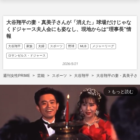
大谷翔平の妻・真美子さんが「消えた」球場だけじゃな
くドジャース夫人会にも姿なし、現地からは“理事長”情
報
大谷翔平
家族
夫婦
スポーツ
野球
MLB
メジャーリーグ
ロサンゼルス・ドジャース
2026/5/21
週刊女性PRIME
芸能
スポーツ
大谷翔平
大谷翔平の妻・真美子さ
もっと読む
arrow_forward_ios