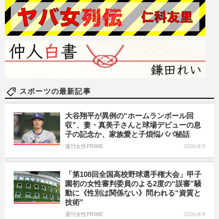
スポーツの最新記事
大谷翔平が異例の“ホームランボール回
収”、妻・真美子さんと球場デビューの息
子の記念か、家族愛と子煩悩パパ秘話
週刊女性PRIME
2026/8/9
「第108回全国高校野球選手権大会」甲子
園初の女性審判委員のよる2度の“誤審”騒
動に《性別は関係ない》問われる“資質と
技術”
週刊女性PRIME
2026/8/9