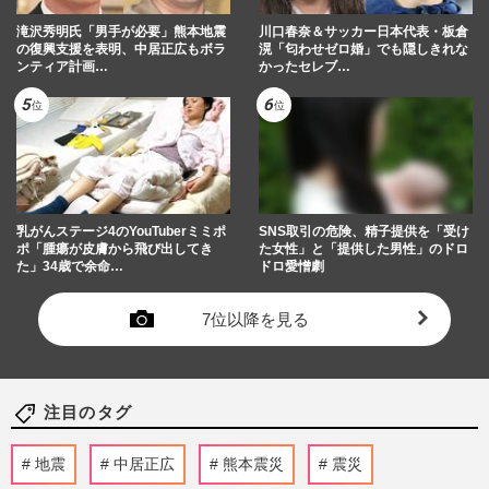
滝沢秀明氏「男手が必要」熊本地震
川口春奈＆サッカー日本代表・板倉
の復興支援を表明、中居正広もボラ
滉「匂わせゼロ婚」でも隠しきれな
ンティア計画…
かったセレブ…
乳がんステージ4のYouTuberミミポ
SNS取引の危険、精子提供を「受け
ポ「腫瘍が皮膚から飛び出してき
た女性」と「提供した男性」のドロ
た」34歳で余命…
ドロ愛憎劇
7位以降を見る
注目のタグ
地震
中居正広
熊本震災
震災