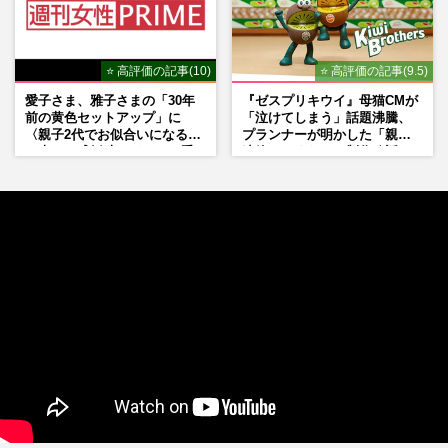
⭐ 高評価の記事(10)
⭐ 高評価の記事(9.5)
愛子さま、雅子さまの「30年
『ゼスプリキウイ』母猫CMが
前の黄色セットアップ」に
「泣けてしまう」話題沸騰、
〈親子2代でお似合いになる〉
プランナーが明かした「親に
の声、ご成婚時のドレスも手
連絡したくなる」制作秘話
がけた森英恵さんとの絆