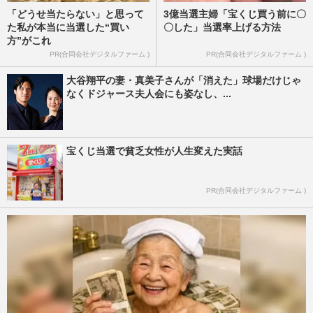
「どうせ当たらない」と思って
3億当選主婦「宝くじ買う前に〇
た私が本当に当選した“買い
〇した」当選率上げる方法
方”がこれ
PR(合同会社デジタルファーム )
PR(合同会社デジタルファーム )
大谷翔平の妻・真美子さんが「消えた」球場だけじゃ
なくドジャース夫人会にも姿なし、...
宝くじ当選で貧乏女性が人生変えた実話
PR(合同会社デジタルファーム )