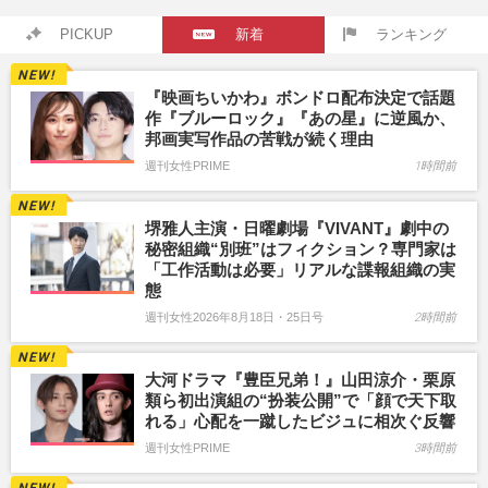
PICKUP
新着
ランキング
『映画ちいかわ』ボンドロ配布決定で話題
作『ブルーロック』『あの星』に逆風か、
邦画実写作品の苦戦が続く理由
週刊女性PRIME
1時間前
堺雅人主演・日曜劇場『VIVANT』劇中の
秘密組織“別班”はフィクション？専門家は
「工作活動は必要」リアルな諜報組織の実
態
週刊女性2026年8月18日・25日号
2時間前
大河ドラマ『豊臣兄弟！』山田涼介・栗原
類ら初出演組の“扮装公開”で「顔で天下取
れる」心配を一蹴したビジュに相次ぐ反響
週刊女性PRIME
3時間前