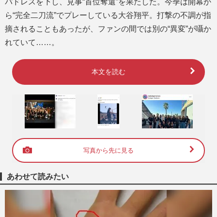
パドレスを下し、見事“首位奪還”を果たした。今季は開幕か
ら“完全二刀流”でプレーしている大谷翔平。打撃の不調が指
摘されることもあったが、ファンの間では別の“異変”が囁か
れていて……。
本文を読む
写真から先に見る
あわせて読みたい