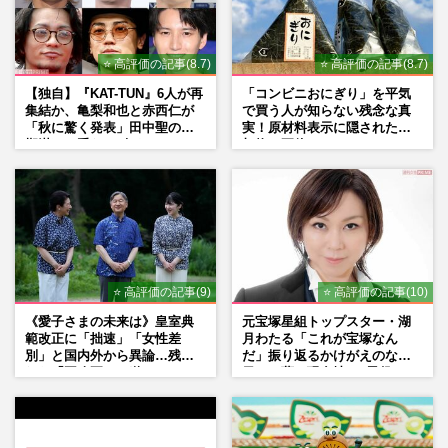
⭐ 高評価の記事(8.7)
⭐ 高評価の記事(8.7)
【独自】『KAT-TUN』6人が再
「コンビニおにぎり」を平気
集結か、亀梨和也と赤西仁が
で買う人が知らない残念な真
「秋に驚く発表」田中聖の刑
実！原材料表示に隠された添
期満了と重なる“匂わせ”では
加物の正体
ない理由
⭐ 高評価の記事(9)
⭐ 高評価の記事(10)
《愛子さまの未来は》皇室典
元宝塚星組トップスター・湖
範改正に「拙速」「女性差
月わたる「これが宝塚なん
別」と国内外から異論…残さ
だ」振り返るかけがえのない
れた「再改正」の道
日々、夢の現在地と“男役”へ
の思い