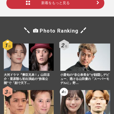
新着をもっと見る
Photo Ranking
大河ドラマ『豊臣兄弟！』山田涼
小栗旬の“非公表長女”が顔隠しデビ
介・栗原類ら初出演組の“扮装公
ュー、透ける山田優の「スーパーモ
開”で「顔で天下…
デルに」野…