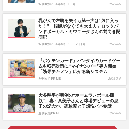
週刊女性2026年8月11日号
2026/8/9
乳がんで左胸を失うも第一声は“気に入っ
た！”「根拠がなくても大丈夫」ロックバ
ンドボーカル・ミワユータさんの前向き闘
病記
週刊女性2026年8月18日・25日号
2026/8/9
『ポケモンカード』バンダイのカードゲー
ムも転売対策に“マイナンバー”導入開始
「効果テキメン」広がる新システム
週刊女性PRIME
2026/8/9
大谷翔平が異例の“ホームランボール回
収”、妻・真美子さんと球場デビューの息
子の記念か、家族愛と子煩悩パパ秘話
週刊女性PRIME
2026/8/9