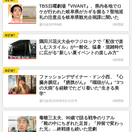
TBS日曜劇場『VIVANT』、県内各地でロ
ケが行われた岐阜県がカギを握る？聖地巡
礼の注意点を岐阜県観光企画課に聞いた
週刊女性PRIME
3時間前
隅田川花火大会やフジロックで「配信で楽
しむスタイル」が一般化、猛暑・混雑時代
に広がる“新しい夏イベントの楽しみ方”
4時間前
ファッションデザイナー・ドン小西、『心
臓弁膜症』『膀胱がん』『咽頭がん』“3つ
の大病”を経験でたどり着いた“生きる美
学”
週刊女性2026年8月11日号
5時間前
毒蝮三太夫、90歳で語る戦争のリアル
「靴の中にちぎれた足首」「抑留で変わっ
た兄」…終戦後も続いた悲劇