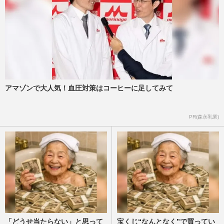
ンキング》RADWIMPS主題歌の『あんぱ
ん』『ちむどんどん』を抑えたワ…
週刊女性2026年5月12日・19日号
2026/5/5
《サッカーW杯》今田美桜・有村架純・広
瀬すず、ワールドカップ迫る日本代表の広
告に“国民的女優”が大集…
週刊女性PRIME
2026/3/24
アマゾンで大人気！血圧対策はコーヒーに足してみて
ファミリーマートにマクドナルドも！「昭
PR(森永乳業)
和の大ヒット＋童謡＋洋楽定番」大企業
CMで“曲かぶり”続出の背景
週刊女性2026年3月24日・31日号
2026/3/13
「どうせ当たらない」と思って
宝くじ“なんとなく”で買ってい