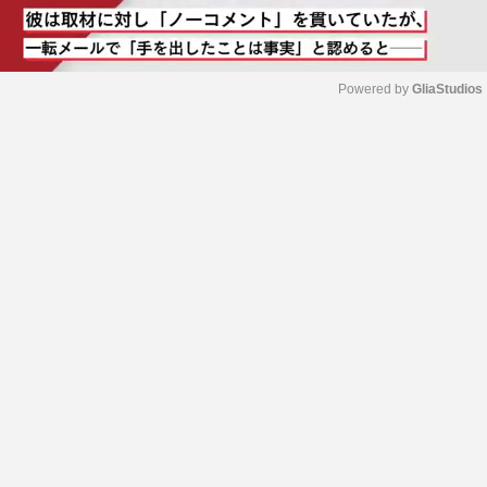
Powered by 
GliaStudios
M
u
t
e