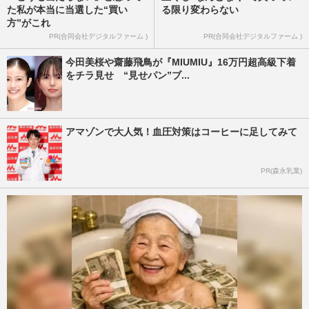
た私が本当に当選した“買い
る限り変わらない
方”がこれ
PR(合同会社デジタルファーム )
PR(合同会社デジタルファーム )
今田美桜や齋藤飛鳥が『MIUMIU』16万円超高級下着
をチラ見せ “見せパン”ブ...
アマゾンで大人気！血圧対策はコーヒーに足してみて
PR(森永乳業)