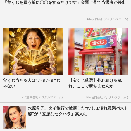
「宝くじを買う前に〇〇をするだけです」金運上昇で当選者が続出
PR(合同会社デジタルファーム)
宝くじ当たる人は“たまたま”じ
【宝くじ落選】外れ続ける流
ゃない
れ、ここで断ちませんか
PR(合同会社デジタルファーム)
PR(合同会社デジタルファーム )
水原希子、タイ旅行で披露した“びしょ濡れ豊満バスト
姿”が「立派なセクハラ」素人に...