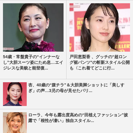
54歳・常盤貴子の“インナーな
戸田恵梨香 、グッチの“超ロン
し”大胆スーツ姿にため息…エイ
グ裾パンツ"の斬新スタイル公開
ジレスな美貌と能登復...
も〈これ着てどこに行...
杏、40歳の“腹チラ”＆大胆美脚ショットに「美しす
ぎ」の声…3児の母が見せたパリ...
ローラ、今年も露出度高めの“田植えファッション”披
露で「根性が凄い」独自スタイル...