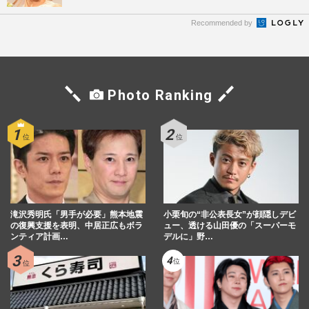
Recommended by
Photo Ranking
滝沢秀明氏「男手が必要」熊本地震
小栗旬の“非公表長女”が顔隠しデビ
の復興支援を表明、中居正広もボラ
ュー、透ける山田優の「スーパーモ
ンティア計画…
デルに」野…