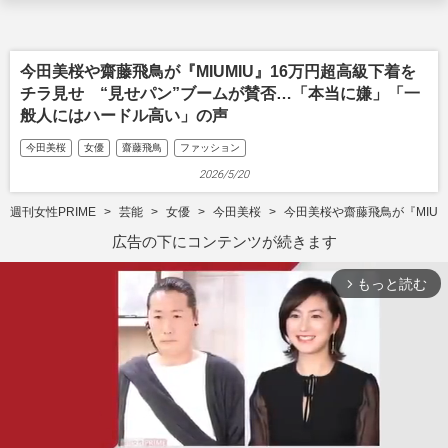
今田美桜や齋藤飛鳥が『MIUMIU』16万円超高級下着を
チラ見せ “見せパン”ブームが賛否…「本当に嫌」「一
般人にはハードル高い」の声
今田美桜
女優
齋藤飛鳥
ファッション
2026/5/20
週刊女性PRIME
芸能
女優
今田美桜
今田美桜や齋藤飛鳥が『MIU
広告の下にコンテンツが続きます
もっと読む
arrow_forward_ios