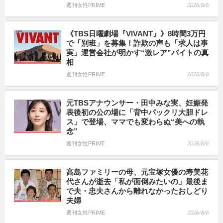
週刊女性PRIME
2026/8/6
《TBS日曜劇場『VIVANT』》8時間3万円
で「別班」を募集！詐欺の声も「求人は事
実」運営会社が明かす“激レア”バイトの真
相
週刊女性PRIME
2026/8/6
元TBSアナウンサー・田中みな実、妊娠発
表後初の公の場に「背中パックリ大胆ドレ
ス」で登場、ママでも変わらぬ“美への執
念”
週刊女性PRIME
2026/8/6
高島ファミリーの母、元宝塚女優の寿美花
代さんが逝去「私が面倒みたいの」最後ま
で夫・忠夫さんから離れなかったおしどり
夫婦
週刊女性PRIME
2026/8/6