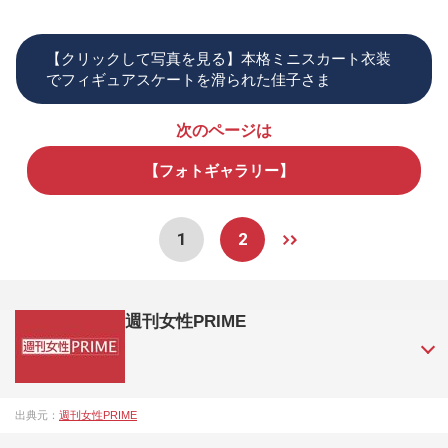
【クリックして写真を見る】本格ミニスカート衣装
でフィギュアスケートを滑られた佳子さま
次のページは
【フォトギャラリー】
1
2
週刊女性PRIME
『週刊女性PRIME（シュージョプライム）』は、2015年（平
出典元：
週刊女性PRIME
成27年）1月に開設された主婦と生活社が運営する日本のニュ
ースサイトです。『週刊女性PRIME』編集者が担当する連載