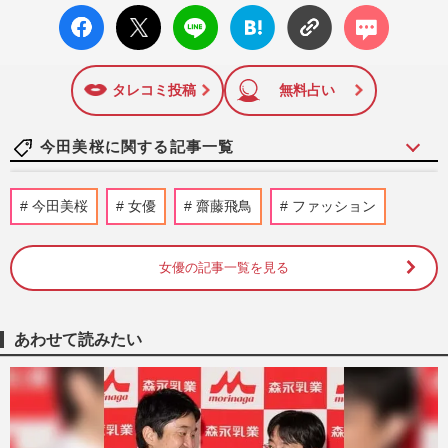
facebo
X ポス
LINE
はてな
コメン
陣の執筆記事を配信するほか、女性週刊誌『週刊女性』の誌
ok い
ト
ブック
ト
面に掲載された記事から、インターネット利用者層にとって
いね
マーク
特に関心の高い題材の記事を、WEB向けにリライトして配信
に追加
しています！
タレコミ投稿
無料占い
今田美桜に関する記事一覧
紗栄子、衝撃の“Tシャツオン下着”に「凡
今田美桜
女優
齋藤飛鳥
ファッション
人にはわからねえ」の賛否…今田美桜でも
話題の“チラ見せ”の境…
週刊女性PRIME
2026/6/27
女優の記事一覧を見る
《NHK朝ドラ「並べば名場面」女性“最強
バディ”TOP5》今田美桜＆志田彩良・吉高
あわせて読みたい
由里子&仲間由紀恵らを抑え…
週刊女性2026年6月23日号
2026/6/15
《NHK朝ドラ「途中で見るのやめた」ラ