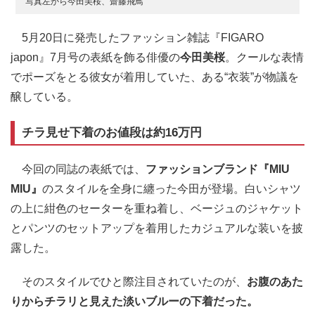
写真左から今田美桜、齋藤飛鳥
5月20日に発売したファッション雑誌『FIGARO
japon』7月号の表紙を飾る俳優の
今田美桜
。クールな表情
でポーズをとる彼女が着用していた、ある“衣装”が物議を
醸している。
チラ見せ下着のお値段は約16万円
今回の同誌の表紙では、
ファッションブランド『MIU
MIU』
のスタイルを全身に纏った今田が登場。白いシャツ
の上に紺色のセーターを重ね着し、ベージュのジャケット
とパンツのセットアップを着用したカジュアルな装いを披
露した。
そのスタイルでひと際注目されていたのが、
お腹のあた
りからチラリと見えた淡いブルーの下着だった。