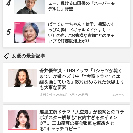
ュー、透ける山田優の「スーパーモ
デルに」野望
ぱーてぃーちゃん・信子、衝撃のす
っぴん姿に《ギャルメイクよりい
い》の声…“お嬢様な素顔”とのギャ
ップで好感度爆上がり
女優の最新記事
蒼井優主演・TBSドラマ『Tシャツが乾く
まで』が激バズリ中「“考察ドラマ”とは一
線を画している」散りばめられた伏線より
も大事な要素
週刊女性2026年8月18日・25日号
2026/8/7
趣里主演ドラマ『大空港』が税関とのコラ
ボポスター解禁も“皮肉すぎるタイミン
グ”… 三山凌輝の密会報道を連想させ
る“キャッチコピー”