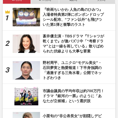
『映画ちいかわ 人魚の島のひみつ』
入場者特典第2弾にボンボンドロップ
シール配布、“ファン以外”も飛びつ
いた第1弾と衝撃のラスト
蒼井優主演・TBSドラマ『Tシャツが
乾くまで』が激バズリ中「“考察ドラ
マ”とは一線を画している」散りばめ
られた伏線よりも大事な要素
野村周平、ユニクロ“モデル美女”・
石田夢実と熱愛報道！下半身強調の
「過激すぎる三角水着」公開でネッ
トざわつき
市議会議員の平均年収は約700万円！
ドラマ『銀河の一票』のように「あ
なたが立候補」という選択肢
小栗旬の“非公表長女”が顔隠しデビ