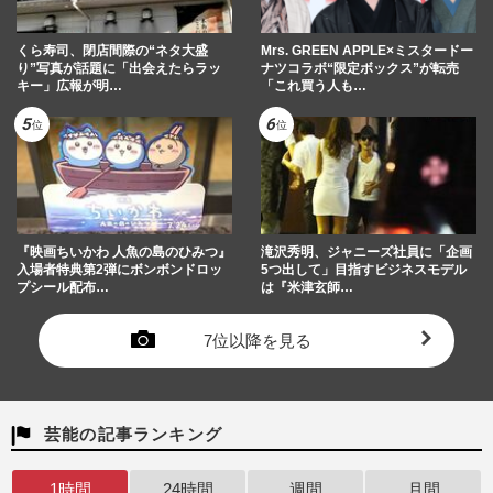
くら寿司、閉店間際の“ネタ大盛
Mrs. GREEN APPLE×ミスタードー
り”写真が話題に「出会えたらラッ
ナツコラボ“限定ボックス”が転売
キー」広報が明…
「これ買う人も…
『映画ちいかわ 人魚の島のひみつ』
滝沢秀明、ジャニーズ社員に「企画
入場者特典第2弾にボンボンドロッ
5つ出して」目指すビジネスモデル
プシール配布…
は『米津玄師…
7位以降を見る
芸能の記事ランキング
1時間
24時間
週間
月間