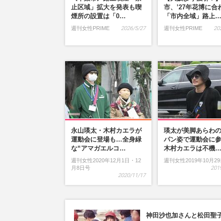
止区域」拡大を発表も喫
市、’27年花博に合
煙所の設置は「0…
「市内全域」路上
週刊女性PRIME
2026/5/27
週刊女性PRIME
20
永山瑛太・木村カエラが
瑛太が美脚あらわ
運動会に登場も…全身緑
パン姿で運動会に
な“アマガエルコ…
木村カエラは不機
週刊女性2020年12月1日・12
週刊女性2019年10月2
月8日号
201
2020/11/17
神田沙也加さんと松田聖