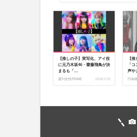
【推しの子】実写化、アイ役
【推
に元乃木坂46・齋藤飛鳥が決
「コ
まるも「…
声や
週刊女性PRIME
2024/1/25
円為