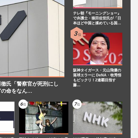
テレ朝『モーニングショー』
で弁護士・猿田佐世氏が「日
本ほど中国と揉めている国…
阪神タイガース・元山飛優の
落球エラーに DeNA・牧秀悟
もビックリ！2連覇目指す
川徹氏「警察官が死刑にし
藤…
官の命をなん…