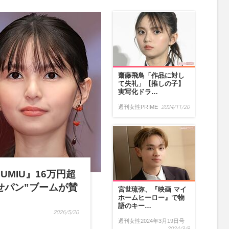
齋藤飛鳥「作品に対し
て失礼」【推しの子】
実写化ドラ…
週刊女性PRIME
2024/11/20
UMIU』16万円超
せパン”ブームが賛
宮世琉弥、『映画 マイ
ホームヒーロー』で物
語のキー…
2026/5/20
週刊女性2024年3月19日号
2024/3/8