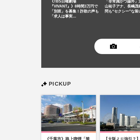
《TBS日曜劇場
「非常識かつ論外」
『VIVANT』》8時間3万円で
山祐子アナ、長嶋茂
「別班」を募集！詐欺の声も
問も“セクシー”な装
「求人は事実…
PICKUP
《千葉市》路上喫煙「禁
【大阪より強引？