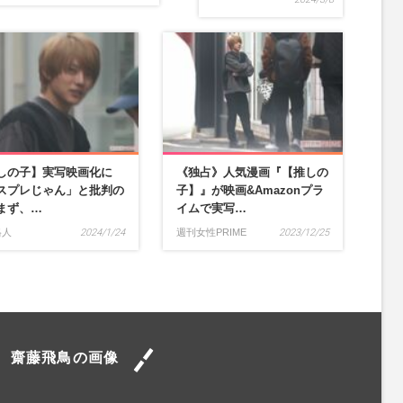
しの子】実写映画化に
《独占》人気漫画『【推しの
スプレじゃん」と批判の
子】』が映画&Amazonプラ
まず、…
イムで実写…
格人
2024/1/24
週刊女性PRIME
2023/12/25
齋藤飛鳥の画像