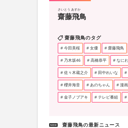
さいとう あすか
齋藤飛鳥
齋藤飛鳥のタグ
今田美桜
女優
齋藤飛鳥
乃木坂46
高橋恭平
なに
佐々木蔵之介
田中れいな
櫻井海音
あのちゃん
漫画
金子ノブアキ
テレビ番組
齋藤飛鳥の最新ニュース