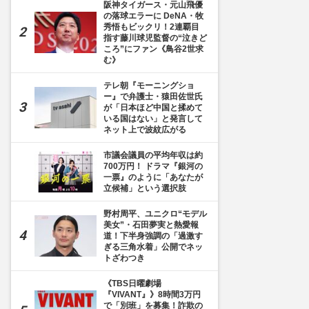
阪神タイガース・元山飛優
の落球エラーに DeNA・牧
秀悟もビックリ！2連覇目
指す藤川球児監督の“泣きど
ころ”にファン《鳥谷2世求
む》
テレ朝『モーニングショ
ー』で弁護士・猿田佐世氏
が「日本ほど中国と揉めて
いる国はない」と発言して
ネット上で波紋広がる
市議会議員の平均年収は約
700万円！ ドラマ『銀河の
一票』のように「あなたが
立候補」という選択肢
野村周平、ユニクロ“モデル
美女”・石田夢実と熱愛報
道！下半身強調の「過激す
ぎる三角水着」公開でネッ
トざわつき
《TBS日曜劇場
『VIVANT』》8時間3万円
で「別班」を募集！詐欺の