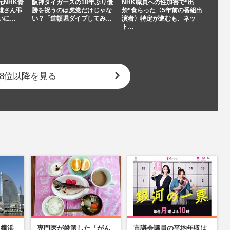
元NHK青
阪神タイガースの18年ぶり優
NHK職員への性加害で“出
雄さん弔
勝を祝うのは虎党だけじゃな
禁”食らった〈5年前の番組出
いに…
い？「道頓堀ダイブしてみ…
演者〉特定が進むも、ネッ
ト…
8位以降を見る
】横浜
専門医が厳選した「がん
市議会議員の平均年収は