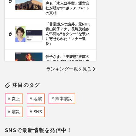
声も「求人は事実」運営会
社が明かす“激レア”バイト
の真相
「非常識かつ論外」元NHK
青山祐子アナ、長嶋茂雄さ
ん弔問も“セクシー”な装い
に寄せられた「マナー違
反」
佳子さま、“美腹筋”披露の
ダンス公演を完全詳報！未
公開ショットも
ランキング一覧を見る
《千葉市》路上喫煙「禁止
注目のタグ
区域」拡大を発表も喫煙所
の設置は「0」、分煙対策
の行方を自治体に直撃
炎上
地震
熊本震災
NHK職員への性加害で“出
禁”食らった〈5年前の番組
震災
SNS
出演者〉特定が進むも、ネ
ットで「無関係な個人名」
も拡散される“二次被害”
SNSで最新情報を発信中！