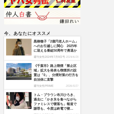
ルメイクよりいい》の
声…“お嬢様な素顔”とのギ
ャップで好感度爆上がり
今、あなたにオススメ
黒柳徹子「2億円老人ホーム」
へのお引越しに関心 2025年
に迎える番組50周年で勇退か
週刊女性2024年7月9日号
2024/6/25
《千葉市》路上喫煙「禁止区
域」拡大を発表も喫煙所の設
置は「0」、分煙対策の行方を
自治体に直撃
週刊女性PRIME
2026/5/27
トム・ブラウン布川ひろき、
過去に「かき氷を食べながら
ファミレスで寝落ち」報道で
謝罪も、今度は終電で寝…