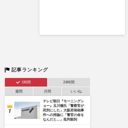
記事ランキング
1時間
24時間
週間
月間
いいね
テレビ朝日『モーニングシ
ョー』玉川徹氏「警察官が
死刑にした」大阪府発砲事
件への持論に「警官の命を
なんだと…」批判殺到