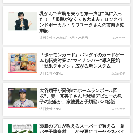
乳がんで左胸を失うも第一声は“気に入っ
た！”「根拠がなくても大丈夫」ロックバ
ンドボーカル・ミワユータさんの前向き闘
病記
週刊女性2026年8月18日・25日号
2026/8/9
『ポケモンカード』バンダイのカードゲー
ムも転売対策に“マイナンバー”導入開始
「効果テキメン」広がる新システム
週刊女性PRIME
2026/8/9
大谷翔平が異例の“ホームランボール回
収”、妻・真美子さんと球場デビューの息
子の記念か、家族愛と子煩悩パパ秘話
週刊女性PRIME
2026/8/9
薬膳のプロが教えるスーパーで買える「夏
バテ予防食材」…なぜ夏にゴーヤやスパイ