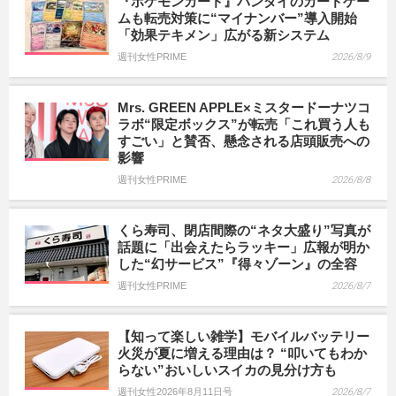
『ポケモンカード』バンダイのカードゲー
ムも転売対策に“マイナンバー”導入開始
「効果テキメン」広がる新システム
週刊女性PRIME
2026/8/9
Mrs. GREEN APPLE×ミスタードーナツコ
ラボ“限定ボックス”が転売「これ買う人も
すごい」と賛否、懸念される店頭販売への
影響
週刊女性PRIME
2026/8/8
くら寿司、閉店間際の“ネタ大盛り”写真が
話題に「出会えたらラッキー」広報が明か
した“幻サービス”『得々ゾーン』の全容
週刊女性PRIME
2026/8/7
【知って楽しい雑学】モバイルバッテリー
火災が夏に増える理由は？ “叩いてもわか
らない”おいしいスイカの見分け方も
週刊女性2026年8月11日号
2026/8/7