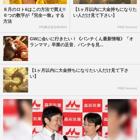
８月のロト6はこの方法で買え!!
【1ヶ月以内に大金持ちになりた
６つの数字が『完全一致』する
い人だけ見て下さい】
方法
PR(株式会社MURA)
PR(Il Sereno)
GWに会いに行きたい！《パンチくん最新情報》「オ
ランママ」卒業の足音、パンチを見...
【1ヶ月以内に大金持ちになりたい人だけ見て下さ
い】
PR(Il Sereno)