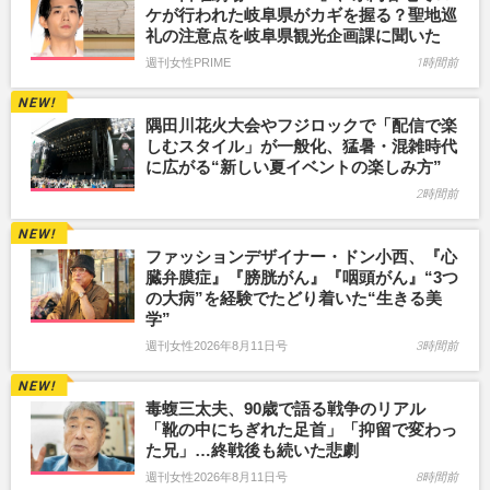
ケが行われた岐阜県がカギを握る？聖地巡
礼の注意点を岐阜県観光企画課に聞いた
週刊女性PRIME
1時間前
隅田川花火大会やフジロックで「配信で楽
しむスタイル」が一般化、猛暑・混雑時代
に広がる“新しい夏イベントの楽しみ方”
2時間前
ファッションデザイナー・ドン小西、『心
臓弁膜症』『膀胱がん』『咽頭がん』“3つ
の大病”を経験でたどり着いた“生きる美
学”
週刊女性2026年8月11日号
3時間前
毒蝮三太夫、90歳で語る戦争のリアル
「靴の中にちぎれた足首」「抑留で変わっ
た兄」…終戦後も続いた悲劇
週刊女性2026年8月11日号
8時間前