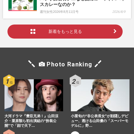
スカレーなのか？
週刊女性2026年8月11日号
2026/8/9
新着をもっと見る
Photo Ranking
大河ドラマ『豊臣兄弟！』山田涼
小栗旬の“非公表長女”が顔隠しデビ
介・栗原類ら初出演組の“扮装公
ュー、透ける山田優の「スーパーモ
開”で「顔で天下…
デルに」野…