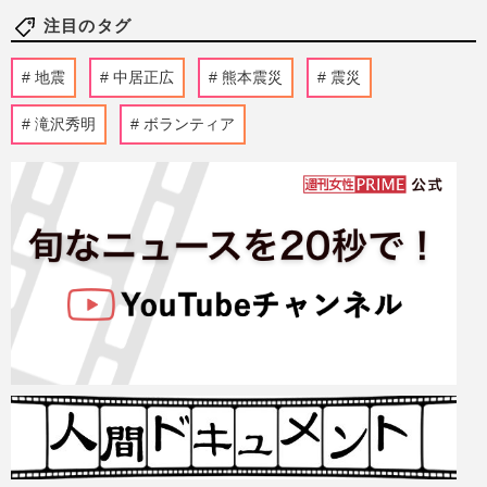
注目のタグ
地震
中居正広
熊本震災
震災
滝沢秀明
ボランティア