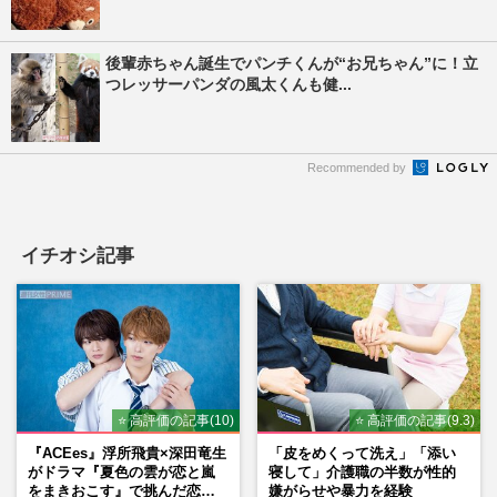
後輩赤ちゃん誕生でパンチくんが“お兄ちゃん”に！立
つレッサーパンダの風太くんも健...
Recommended by
イチオシ記事
⭐ 高評価の記事(10)
⭐ 高評価の記事(9.3)
『ACEes』浮所飛貴×深田竜生
「皮をめくって洗え」「添い
がドラマ『夏色の雲が恋と嵐
寝して」介護職の半数が性的
をまきおこす』で挑んだ恋人
嫌がらせや暴力を経験