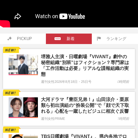
PICKUP
新着
ランキング
堺雅人主演・日曜劇場『VIVANT』劇中の
秘密組織“別班”はフィクション？専門家は
「工作活動は必要」リアルな諜報組織の実
態
週刊女性2026年8月18日・25日号
0時間前
大河ドラマ『豊臣兄弟！』山田涼介・栗原
類ら初出演組の“扮装公開”で「顔で天下取
れる」心配を一蹴したビジュに相次ぐ反響
週刊女性PRIME
1時間前
TBS日曜劇場『VIVANT』、県内各地でロ