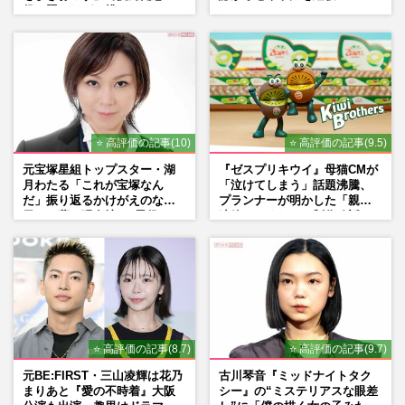
役、照れながら挑んだキュン
シーン秘話
⭐ 高評価の記事(10)
⭐ 高評価の記事(9.5)
元宝塚星組トップスター・湖
『ゼスプリキウイ』母猫CMが
月わたる「これが宝塚なん
「泣けてしまう」話題沸騰、
だ」振り返るかけがえのない
プランナーが明かした「親に
日々、夢の現在地と“男役”へ
連絡したくなる」制作秘話
の思い
⭐ 高評価の記事(8.7)
⭐ 高評価の記事(9.7)
元BE:FIRST・三山凌輝は花乃
古川琴音『ミッドナイトタク
まりあと『愛の不時着』大阪
シー』の“ミステリアスな眼差