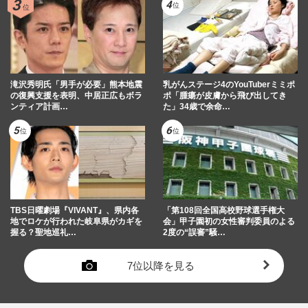
滝沢秀明氏「男手が必要」熊本地震
乳がんステージ4のYouTuberミミポ
の復興支援を表明、中居正広もボラ
ポ「腫瘍が皮膚から飛び出してき
ンティア計画…
た」34歳で余命…
TBS日曜劇場『VIVANT』、県内各
「第108回全国高校野球選手権大
地でロケが行われた岐阜県がカギを
会」甲子園初の女性審判委員のよる
握る？聖地巡礼…
2度の“誤審”騒…
7位以降を見る