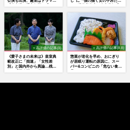
公演も出演、趣里はドラマ
し”に「僕の描く女の子みた
『大空港』番宣行脚に「メン
い」現代美術家・奈良美智氏
タル強すぎ」の実情
もSNSで“公認”
⭐ 高評価の記事(9)
⭐ 高評価の記事(8.8)
《愛子さまの未来は》皇室典
惣菜が老化を早め、おにぎり
範改正に「拙速」「女性差
が居眠り運転の原因に、スー
別」と国内外から異論…残さ
パー&コンビニの「危ない食
れた「再改正」の道
品」