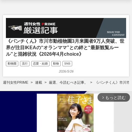
《パンチくん》市川市動植物園3月来園者9万人突破、世
界が注目IKEAの“オランママ”との絆と“最新観覧ルー
ル”と混雑状況《2026年4月choice》
動物園
流行
恋愛・結婚
動物
SNS
2026/5/26
週刊女性PRIME
連載
厳選、今読むべき記事。
《パンチくん》市川市動植
もっと読む
arrow_forward_ios